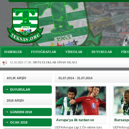
06.07.2023 18:57 |
Bursasporumuzun önü açılsın istiyoruz!
03.05.2023 13:18 |
Hoş geldin Alaz Bebek!
10.04.2023 14:44 |
Hoş geldin Göktuğ Bebek!
30.12.2022 18:00 |
Hoş geldin Kadir Kağan Bebek!
11.11.2025 14:13 |
Hoş geldin Ertuğrul Bebek!
HABERLER
FOTOĞRAFLAR
VİDEOLAR
DUYURULAR
FİK
12.10.2025 17:30 |
MUTLULUKLAR SİNAN SILACI
16.07.2024 14:32 |
Hoş geldin Kerem Bebek!
AYLIK ARŞİV
01.07.2014 - 31.07.2014
08.01.2024 19:01 |
Hoş geldin Aslan bebek!
DUYURULAR
03.01.2024 19:09 |
Hoş geldin Güneş bebek!
2018 ARŞİV
06.08.2023 16:16 |
Mutluluklar Ceyhun Tetik
GÜNDEM 2018
06.07.2023 18:57 |
Bursasporumuzun önü açılsın istiyoruz!
Avrupa'ya ilk turdan ve
Bursasp
OCAK 2018
03.05.2023 13:18 |
Hoş geldin Alaz Bebek!
UEFA Avrupa Ligi 2.Ön eleme turu
UEFA Avrup