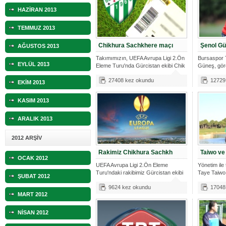
HAZİRAN 2013
TEMMUZ 2013
Chikhura Sachkhere maçı
Şenol Gü
AĞUSTOS 2013
Takımımızın, UEFA Avrupa Ligi 2.Ön
Bursaspor 
EYLÜL 2013
Eleme Turu'nda Gürcistan ekibi Chik
Güneş, gör
çal
27408 kez okundu
12729
EKİM 2013
KASIM 2013
ARALIK 2013
2012 ARŞİV
Rakimiz Chikhura Sachkh
Taiwo ve 
OCAK 2012
UEFA Avrupa Ligi 2.Ön Eleme
Yönetim ile
Turu'ndaki rakibimiz Gürcistan ekibi
Taye Taiwo
ŞUBAT 2012
Chikh
9624 kez okundu
17048
MART 2012
NİSAN 2012