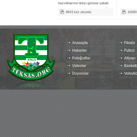
hazırlıklarının ikinci gününe sabah
saatlerinde
8843 kez okundu
16080
Anasayfa
Fikstür
Haberler
Futbol
Fotoğraflar
Altyapı
Videolar
Basketb
Duyurular
Voleybo