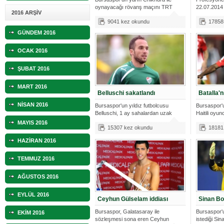
oynayacağı rövanş maçını TRT
22.07.2014 t
2016 ARŞİV
SPOR canl
9041 kez okundu
17858
GÜNDEM 2016
OCAK 2016
ŞUBAT 2016
MART 2016
Belluschi sakatlandı
Batalla'n
NİSAN 2016
Bursaspor'un yıldız futbolcusu
Bursaspor'
Belluschi, 1 ay sahalardan uzak
Haitili oyun
kalacak
MAYIS 2016
15307 kez okundu
18181
HAZİRAN 2016
TEMMUZ 2016
AĞUSTOS 2016
EYLÜL 2016
Ceyhun Gülselam iddiası
Sinan Bo
Bursaspor, Galatasaray ile
Bursaspor'
EKİM 2016
sözleşmesi sona eren Ceyhun
istediği Sina