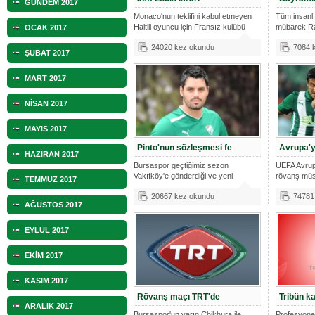
GÜNDEM 2017
Monaco'nun teklifini kabul etmeyen
Tüm insanlı
Haitili oyuncu için Fransız kulübü
mübarek R
OCAK 2017
olsun.
24020 kez okundu
7084 
ŞUBAT 2017
MART 2017
NİSAN 2017
MAYIS 2017
Pinto'nun sözleşmesi fe
Avrupa'y
HAZİRAN 2017
Bursaspor geçtiğimiz sezon
UEFA Avrup
Vakıfköy'e gönderdiği ve yeni
rövanş müs
TEMMUZ 2017
sezonda kadro
Tif
20667 kez okundu
74781
AĞUSTOS 2017
EYLÜL 2017
EKİM 2017
KASIM 2017
Rövanş maçı TRT'de
Tribün k
ARALIK 2017
Bursaspor'un yarın Chikhura ile
Profesyonel