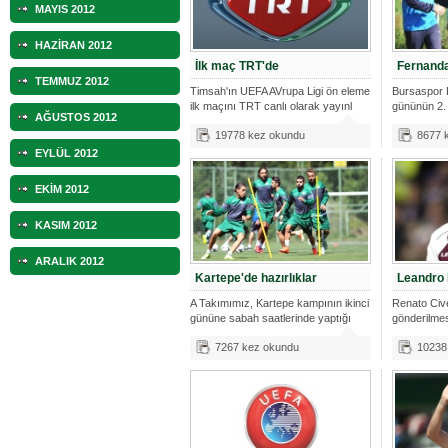
MAYIS 2012
HAZİRAN 2012
İlk maç TRT'de
Fernanda
TEMMUZ 2012
Timsah'ın UEFA AVrupa Ligi ön eleme
Bursaspor 
ilk maçını TRT canlı olarak yayınl
gününün 2.
AĞUSTOS 2012
saatlerin
19778 kez okundu
8677 
EYLÜL 2012
EKİM 2012
KASIM 2012
ARALIK 2012
Kartepe'de hazırlıklar
Leandro 
A Takımımız, Kartepe kampının ikinci
Renato Cive
gününe sabah saatlerinde yaptığı
gönderilme
arayışlarını
7267 kez okundu
10238