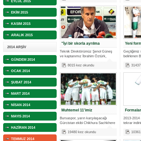
EYLÜL 2015
EKİM 2015
KASIM 2015
ARALIK 2015
"İyi bir skorla ayrılma
Yeni form
2014 ARŞİV
Teknik Direktörümüz Şenol Güneş
Geçtiğimiz
ve kaptanımız İbrahim Öztürk,
belirlenen
GÜNDEM 2014
Atatürk
201
8015 kez okundu
31437
OCAK 2014
ŞUBAT 2014
MART 2014
NİSAN 2014
Muhtemel 11'imiz
Formalar
MAYIS 2014
Bursaspor, yarın karşılaşacağı
2013-2014 
Gürcistan ekibi Chikhura Sachkhere
tekrar indiri
HAZİRAN 2014
maçı
19480 kez okundu
10361
TEMMUZ 2014