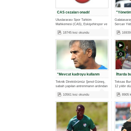
CAS cezaları onadı!
"Yönetim
Uluslararası Spor Tahkim
Galatasara
Mahkemesi (CAS), Eskişehirspor ve
Sercan Yıld
Sivasspor'a
yönetimind
18745 kez okundu
16939
"Mevcut kadroyu kullanm
İftarda b
Teknik Direktörümüz Şenol Güneş,
Teksas Bur
sabah yapılan antrenmanın ardından
12 yıldır dü
aç
10561 kez okundu
8905 