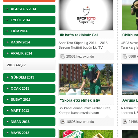
AĞUSTOS 2014
EYLÜL 2014
EKİM 2014
İlk hafta rakibimiz Gal
Chikhura
KASIM 2014
Spor Toto Süper Lig 2014 – 2015
UEFA Avrup
Sezonu fikstürü bugün Lig TV
Turu karşı
Ayazağa S
tems
ARALIK 2014
20581 kez okundu
8868 
2013 ARŞİV
GÜNDEM 2013
OCAK 2013
ŞUBAT 2013
"Skora etki etmek istiy
Avrupa L
Sol kanat oyuncumuz Ferhat Kiraz,
A Takımımı
MART 2013
Kartepe kampımızda basın
kadrosu UEFA
mensupların
NİSAN 2013
10805 kez okundu
21496
MAYIS 2013