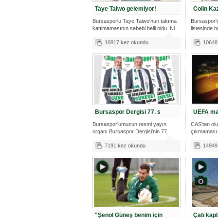
Taye Taiwo gelemiyor!
Colin Ka
Bursasporlu Taye Taiwo'nun takıma
Bursaspor'd
katılmamasının sebebi belli oldu. Ni
listesinde b
ola
10817 kez okundu
10648
Bursaspor Dergisi 77. s
UEFA maç
Bursaspor'umuzun resmi yayın
CAS'tan olu
organı Bursaspor Dergisi'nin 77.
çıkmaması 
sayısı y
2. ön ele
7191 kez okundu
14949
"Şenol Güneş benim için
Çatı kap