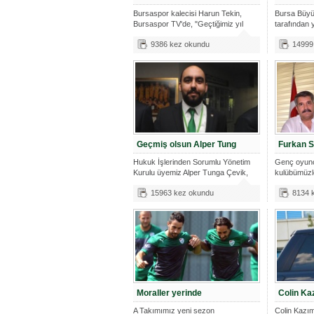
Bursaspor kalecisi Harun Tekin,
Bursa Büyü
Bursaspor TV'de, "Geçtiğimiz yıl
tarafından y
olums
dünyanın
9386 kez okundu
14999
Geçmiş olsun Alper Tung
Furkan S
Hukuk İşlerinden Sorumlu Yönetim
Genç oyun
Kurulu üyemiz Alper Tunga Çevik,
kulübümüzle
Koca
imza att
15963 kez okundu
8134 
Moraller yerinde
Colin Ka
A Takımımız yeni sezon
Colin Kazım i