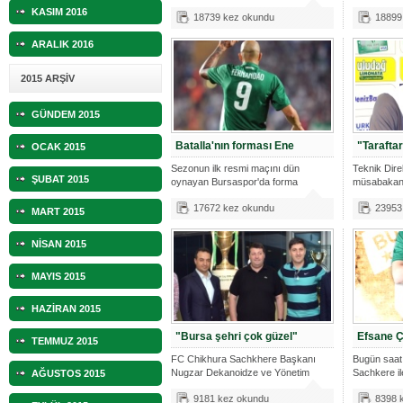
Gülselam ile il
KASIM 2016
18739 kez okundu
18899
ARALIK 2016
2015 ARŞİV
GÜNDEM 2015
Batalla'nın forması Ene
"Taraftar
OCAK 2015
Sezonun ilk resmi maçını dün
Teknik Dir
ŞUBAT 2015
oynayan Bursaspor'da forma
müsabakanı
numaralarındak
basın
17672 kez okundu
23953
MART 2015
NİSAN 2015
MAYIS 2015
HAZİRAN 2015
"Bursa şehri çok güzel"
Efsane Ç
TEMMUZ 2015
FC Chikhura Sachkhere Başkanı
Bugün saat
Nugzar Dekanoidze ve Yönetim
Sachkere il
AĞUSTOS 2015
Kurulu üyel
oynayacağ
9181 kez okundu
8398 