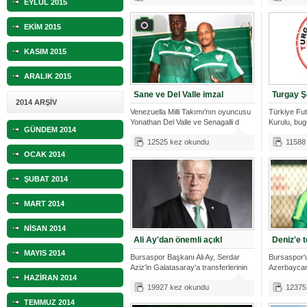
EYLÜL 2015
EKİM 2015
KASIM 2015
ARALIK 2015
Sane ve Del Valle imzal
Turgay Ş
2014 ARŞİV
Venezuella Milli Takımı'nın oyuncusu
Türkiye Fu
Yonathan Del Valle ve Senagalli d
Kurulu, bug
GÜNDEM 2014
12525 kez okundu
11588
OCAK 2014
ŞUBAT 2014
MART 2014
NİSAN 2014
Ali Ay'dan önemli açıkl
Deniz'e t
MAYIS 2014
Bursaspor Başkanı Ali Ay, Serdar
Bursaspor'u
Aziz'in Galatasaray'a transferlerinin
Azerbaycan 
HAZİRAN 2014
ald
19927 kez okundu
12375
TEMMUZ 2014