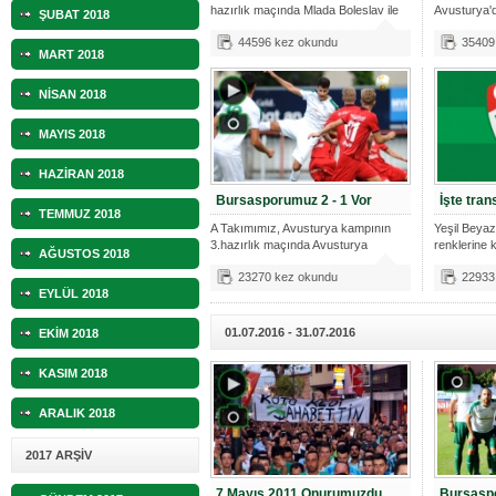
hazırlık maçında Mlada Boleslav ile
Avusturya'
ŞUBAT 2018
ikinc
10.04.2023 14:44 |
Hoş geldin Göktuğ Bebek!
44596 kez okundu
35409
MART 2018
30.12.2022 18:00 |
Hoş geldin Kadir Kağan Bebek!
NİSAN 2018
11.11.2025 14:13 |
Hoş geldin Ertuğrul Bebek!
MAYIS 2018
12.10.2025 17:30 |
MUTLULUKLAR SİNAN SILACI
HAZİRAN 2018
16.07.2024 14:32 |
Hoş geldin Kerem Bebek!
Bursasporumuz 2 - 1 Vor
İşte tra
TEMMUZ 2018
A Takımımız, Avusturya kampının
Yeşil Beyaz
08.01.2024 19:01 |
Hoş geldin Aslan bebek!
3.hazırlık maçında Avusturya
renklerine 
AĞUSTOS 2018
ekiplerin
yıllık t
03.01.2024 19:09 |
Hoş geldin Güneş bebek!
23270 kez okundu
22933
EYLÜL 2018
01.07.2016 - 31.07.2016
EKİM 2018
KASIM 2018
ARALIK 2018
2017 ARŞİV
7 Mayıs 2011 Onurumuzdu
Bursaspo