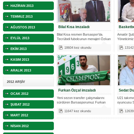
HAZİRAN 2013
TEMMUZ 2013
Bilal Kısa imzaladı
Basketbo
AĞUSTOS 2013
Bilal Kısa resmen Bursaspor'da.
Amatör Şub
EYLÜL 2013
Tecrübeli fubolcunun menajeri Özkan
Yöneticimiz
Do
Sırbistan’ı
18604 kez okundu
13142
EKİM 2013
KASIM 2013
ARALIK 2013
2012 ARŞİV
Furkan Özçal imzaladı
Sedat Du
OCAK 2012
Yeni sezon transfer çalışmalarını
U21 takımım
sürdüren Bursasporumuz Furkan
oyuncusu S
ŞUBAT 2012
Özçal
profesyo
11647 kez okundu
12639
MART 2012
NİSAN 2012