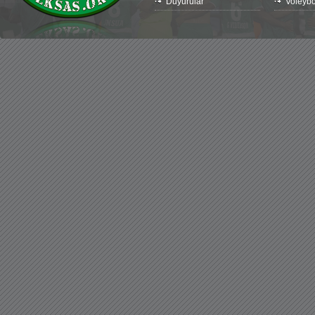
Duyurular
Voleybo