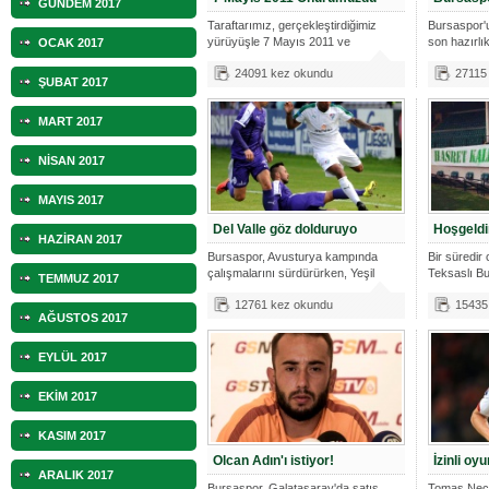
GÜNDEM 2017
Taraftarımız, gerçekleştirdiğimiz
Bursaspor'
yürüyüşle 7 Mayıs 2011 ve
son hazırl
OCAK 2017
sonrasında
Bundesl
24091 kez okundu
27115
ŞUBAT 2017
MART 2017
NİSAN 2017
MAYIS 2017
Del Valle göz dolduruyo
Hoşgeldi
HAZİRAN 2017
Bursaspor, Avusturya kampında
Bir süredir
çalışmalarını sürdürürken, Yeşil
Teksaslı Bu
TEMMUZ 2017
Beyazlı
Başkanı
12761 kez okundu
15435
AĞUSTOS 2017
EYLÜL 2017
EKİM 2017
KASIM 2017
Olcan Adın'ı istiyor!
İzinli o
ARALIK 2017
Bursaspor, Galatasaray'da satış
Tomas Neci