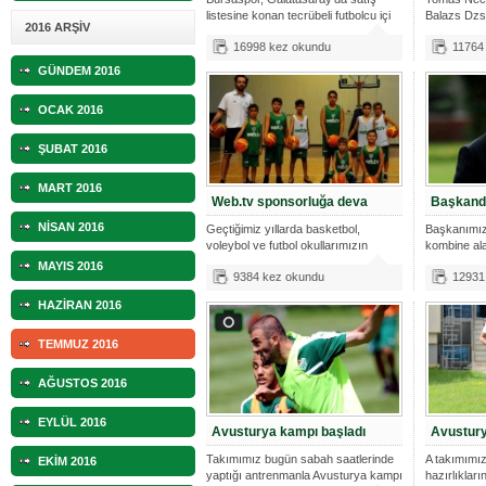
listesine konan tecrübeli futbolcu içi
Balazs Dzs
2016 ARŞİV
Ülke basını
16998 kez okundu
11764
GÜNDEM 2016
OCAK 2016
ŞUBAT 2016
MART 2016
Web.tv sponsorluğa deva
Başkand
NİSAN 2016
Geçtiğimiz yıllarda basketbol,
Başkanımız 
voleybol ve futbol okullarımızın
kombine al
malzem
MAYIS 2016
9384 kez okundu
12931
HAZİRAN 2016
TEMMUZ 2016
AĞUSTOS 2016
EYLÜL 2016
Avusturya kampı başladı
Avustury
Takımımız bugün sabah saatlerinde
A takımımı
EKİM 2016
yaptığı antrenmanla Avusturya kampı
hazırlıkları