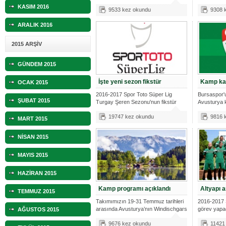
Tesisle
KASIM 2016
9533 kez okundu
9308 
ARALIK 2016
2015 ARŞİV
GÜNDEM 2015
İşte yeni sezon fikstür
Kamp kad
OCAK 2015
2016-2017 Spor Toto Süper Lig
Bursaspor'
ŞUBAT 2015
Turgay Şeren Sezonu'nun fikstür
Avusturya 
çekimi T
futbolcu
19747 kez okundu
9816 
MART 2015
NİSAN 2015
MAYIS 2015
HAZİRAN 2015
Kamp programı açıklandı
Altyapı a
TEMMUZ 2015
Takımımızın 19-31 Temmuz tarihleri
2016-2017 
arasında Avusturya’nın Windischgars
görev yapac
AĞUSTOS 2015
Va
9676 kez okundu
11421