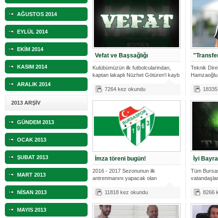
AĞUSTOS 2014
EYLÜL 2014
EKİM 2014
Vefat ve Başsağlığı
"Transfe
KASIM 2014
Kulübümüzün ilk futbolcularindan,
Teknik Dir
kaptan lakaplı Nüzhet Götüren'i kayb
Hamzaoğlu
saha kenar
ARALIK 2014
7264 kez okundu
18335
2013 ARŞİV
GÜNDEM 2013
OCAK 2013
ŞUBAT 2013
İmza töreni bugün!
İyi Bayr
2016 - 2017 Sezonunun ilk
Tüm Bursas
MART 2013
antrenmanını yapacak olan
vatandaşla
takımımız sezonu t
Bayramını 
NİSAN 2013
11818 kez okundu
8266 
MAYIS 2013