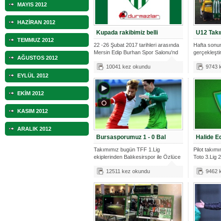
MAYIS 2012
HAZİRAN 2012
Kupada rakibimiz belli
U12 Tak
TEMMUZ 2012
22 -26 Şubat 2017 tarihleri arasında
Hafta sonu
Mersin Edip Burhan Spor Salonu'nd
gerçekleşti
AĞUSTOS 2012
Sömestre 
10041 kez okundu
9743 
EYLÜL 2012
EKİM 2012
KASIM 2012
ARALIK 2012
Bursasporumuz 1 - 0 Bal
Halide Ed
Takımımız bugün TFF 1.Lig
Pilot takım
ekiplerinden Balıkesirspor ile Özlüce
Toto 3.Lig 
Tesisl
12511 kez okundu
9462 