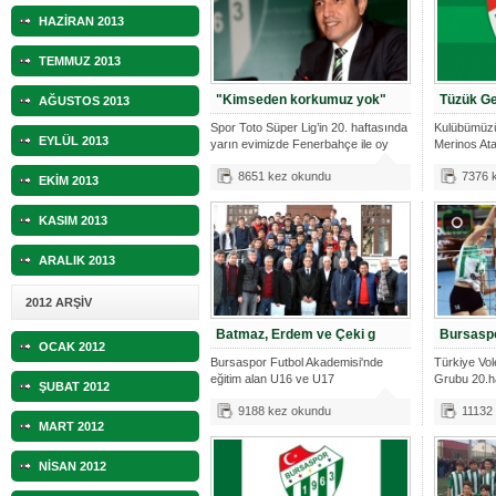
HAZİRAN 2013
TEMMUZ 2013
"Kimseden korkumuz yok"
Tüzük Ge
AĞUSTOS 2013
Spor Toto Süper Lig’in 20. haftasında
Kulübümüzü
EYLÜL 2013
yarın evimizde Fenerbahçe ile oy
Merinos Ata
Merke
8651 kez okundu
7376 
EKİM 2013
KASIM 2013
ARALIK 2013
2012 ARŞİV
Batmaz, Erdem ve Çeki g
Bursaspo
OCAK 2012
Bursaspor Futbol Akademisi'nde
Türkiye Vol
eğitim alan U16 ve U17
Grubu 20.h
ŞUBAT 2012
takımlarındaki ö
Bursaspor'
9188 kez okundu
11132
MART 2012
NİSAN 2012