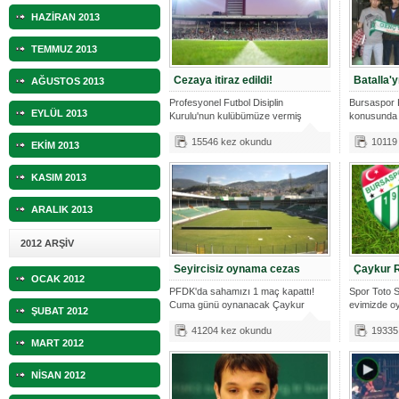
HAZİRAN 2013
TEMMUZ 2013
Cezaya itiraz edildi!
Batalla'y
AĞUSTOS 2013
Profesyonel Futbol Disiplin
Bursaspor 
EYLÜL 2013
Kurulu'nun kulübümüze vermiş
konusunda 
olduğu 1 maçl
kulüplerind
15546 kez okundu
10119
EKİM 2013
KASIM 2013
ARALIK 2013
2012 ARŞİV
Seyircisiz oynama cezas
Çaykur R
OCAK 2012
PFDK'da sahamızı 1 maç kapattı!
Spor Toto S
Cuma günü oynanacak Çaykur
evimizde o
ŞUBAT 2012
Rizespor ma
41204 kez okundu
19335
MART 2012
NİSAN 2012