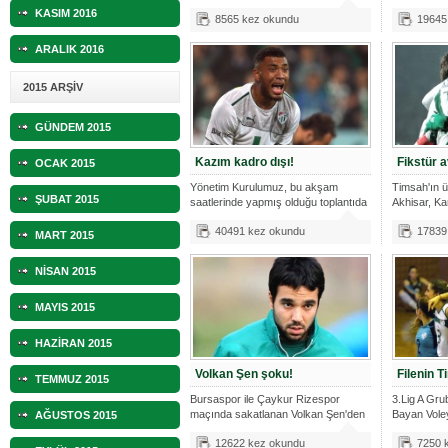
KASIM 2016
8565 kez okundu
19645
ARALIK 2016
2015 ARŞİV
GÜNDEM 2015
Kazım kadro dışı!
Fikstür a
OCAK 2015
Yönetim Kurulumuz, bu akşam
Timsah'ın 
ŞUBAT 2015
saatlerinde yapmış olduğu toplantıda
Akhisar, K
tekni
maçla
40491 kez okundu
17839
MART 2015
NİSAN 2015
MAYIS 2015
HAZİRAN 2015
Volkan Şen şoku!
Filenin T
TEMMUZ 2015
Bursaspor ile Çaykur Rizespor
3.Lig A Gr
maçında sakatlanan Volkan Şen'den
Bayan Voley
AĞUSTOS 2015
kötü h
18.haft
12622 kez okundu
7250 