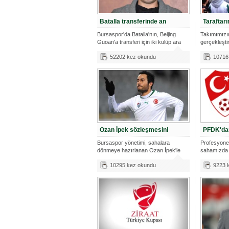
Batalla transferinde an
Taraftar
Bursaspor'da Batalla'nın, Beijing
Takımımızı
Guoan'a transferi için iki kulüp ara
gerçekleşti
öncesinde 
52202 kez okundu
10716
Ozan İpek sözleşmesini
PFDK'dan
Bursaspor yönetimi, sahalara
Profesyonel
dönmeye hazırlanan Ozan İpek'le
sahamızda 
bugün gör
10295 kez okundu
9223 