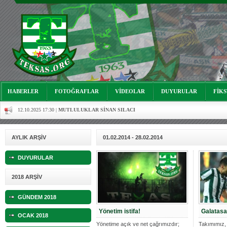
06.07.2023 18:57 |
Bursasporumuzun önü açılsın istiyoruz!
03.05.2023 13:18 |
Hoş geldin Alaz Bebek!
10.04.2023 14:44 |
Hoş geldin Göktuğ Bebek!
30.12.2022 18:00 |
Hoş geldin Kadir Kağan Bebek!
11.11.2025 14:13 |
Hoş geldin Ertuğrul Bebek!
HABERLER
FOTOĞRAFLAR
VİDEOLAR
DUYURULAR
FİK
12.10.2025 17:30 |
MUTLULUKLAR SİNAN SILACI
16.07.2024 14:32 |
Hoş geldin Kerem Bebek!
08.01.2024 19:01 |
Hoş geldin Aslan bebek!
AYLIK ARŞİV
01.02.2014 - 28.02.2014
03.01.2024 19:09 |
Hoş geldin Güneş bebek!
DUYURULAR
06.08.2023 16:16 |
Mutluluklar Ceyhun Tetik
2018 ARŞİV
06.07.2023 18:57 |
Bursasporumuzun önü açılsın istiyoruz!
GÜNDEM 2018
03.05.2023 13:18 |
Hoş geldin Alaz Bebek!
Yönetim istifa!
Galatasa
OCAK 2018
Yönetime açık ve net çağrımızdır;
Takımımız, 