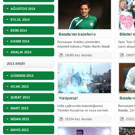
AĞUSTOS 2014
EYLÜL 2014
EKİM 2014
Batalla'nın transferi o
Biletler t
KASIM 2014
Bursaspor Kulübü yöneticileri,
Spor Toto S
Arjantinli futbolcu Pablo Martin Batall
yarın akşa
ARALIK 2014
16080 kez okundu
19507
2013 ARŞİV
GÜNDEM 2013
OCAK 2013
ŞUBAT 2013
Yürüyoruz!
Batalla 
İstifa çağrısında bulunduğumuz
Bursaspor'd
MART 2013
Yönetim Kurulu'na ve ceza vermek
Batalla, Çi
için t
NİSAN 2013
19154 kez okundu
21921
MAYIS 2013