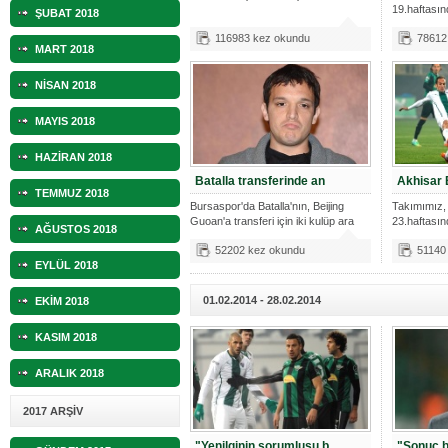
10.04.2023 14:44 |
Hoş geldin Göktuğ Bebek!
19.haftası
ŞUBAT 2018
Galatasara
116983 kez okundu
78612
30.12.2022 18:00 |
Hoş geldin Kadir Kağan Bebek!
MART 2018
11.11.2025 14:13 |
Hoş geldin Ertuğrul Bebek!
NİSAN 2018
12.10.2025 17:30 |
MUTLULUKLAR SİNAN SILACI
MAYIS 2018
16.07.2024 14:32 |
Hoş geldin Kerem Bebek!
HAZİRAN 2018
Batalla transferinde an
Akhisar B
08.01.2024 19:01 |
Hoş geldin Aslan bebek!
TEMMUZ 2018
Bursaspor'da Batalla'nın, Beijing
Takımımız, 
Guoan'a transferi için iki kulüp ara
23.haftasın
03.01.2024 19:09 |
Hoş geldin Güneş bebek!
AĞUSTOS 2018
52202 kez okundu
51140
EYLÜL 2018
01.02.2014 - 28.02.2014
EKİM 2018
KASIM 2018
ARALIK 2018
2017 ARŞİV
"Yenilginin sorumlusu b
"Sonuç b