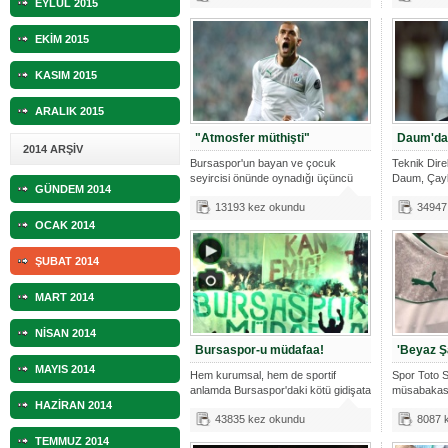
EYLÜL 2015
EKİM 2015
KASIM 2015
ARALIK 2015
"Atmosfer müthişti"
Daum'dan
2014 ARŞİV
Bursaspor'un bayan ve çocuk
Teknik Dir
seyircisi önünde oynadığı üçüncü
Daum, Çayku
GÜNDEM 2014
maçını da
ardı
13193 kez okundu
34947
OCAK 2014
ŞUBAT 2014
MART 2014
NİSAN 2014
Bursaspor-u müdafaa!
'Beyaz 
MAYIS 2014
Hem kurumsal, hem de sportif
Spor Toto S
anlamda Bursaspor'daki kötü gidişata
müsabakası
HAZİRAN 2014
yöne
evim
43835 kez okundu
8087 
TEMMUZ 2014