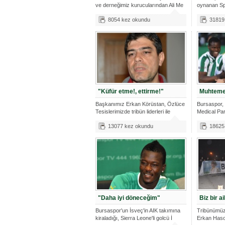
ve derneğimiz kurucularından Ali Me
oynanan Spo
8054 kez okundu
31819
"Küfür etme!, ettirme!"
Muhtemel
Başkanımız Erkan Körüstan, Özlüce
Bursaspor, 
Tesislerimizde tribün liderleri ile
Medical Pa
ede
13077 kez okundu
18625
"Daha iyi döneceğim"
Biz bir ai
Bursaspor'un İsveç'in AIK takımına
Tribünümüzü
kiraladığı, Sierra Leone'li golcü İ
Erkan Haso