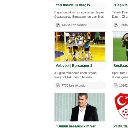
Yarı finalde ilk maç İs
"Beşikta
B grubunu ikinci sırada tamamlayan
Teknik Dir
Galatasaray Bursaspor'un yarı final
Daum, Zira
Grubu 6.ha
13668 kez okundu
19185
Voleybol | Bursaspor 3
Beşiktaş
3.Lig'de mücadele eden Bayan
Spor Toto S
Voleybol Takımımız Manisa
düdük çalac
Belediyespor'u
7775 kez okundu
10962
"Bunun hesabını kim ver
PFDK'dan