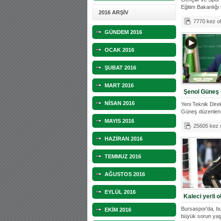
Eğitim Bakanlığı 
2016 ARŞİV
7770 kez o
GÜNDEM 2016
OCAK 2016
ŞUBAT 2016
MART 2016
Şenol Güneş 
NİSAN 2016
Yeni Teknik Dir
Güneş düzenlene
1 yı
MAYIS 2016
25605 kez
HAZİRAN 2016
TEMMUZ 2016
AĞUSTOS 2016
EYLÜL 2016
Kaleci yerli 
Bursaspor'da, b
EKİM 2016
büyük sorun yaş