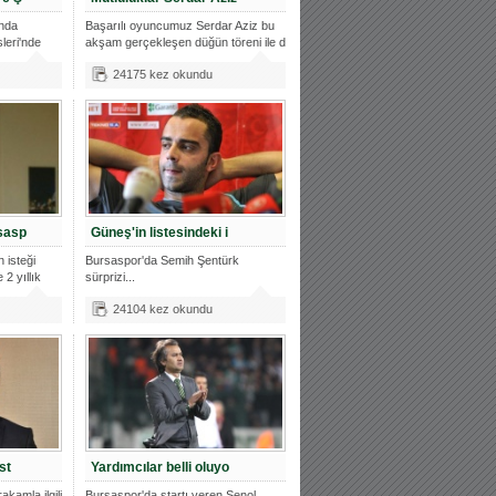
ında
Başarılı oyuncumuz Serdar Aziz bu
leri'nde
akşam gerçekleşen düğün töreni ile d
24175 kez okundu
sasp
Güneş'in listesindeki i
 isteği
Bursaspor'da Semih Şentürk
 2 yıllık
sürprizi...
24104 kez okundu
st
Yardımcılar belli oluyo
akamla ilgili
Bursaspor'da startı veren Şenol