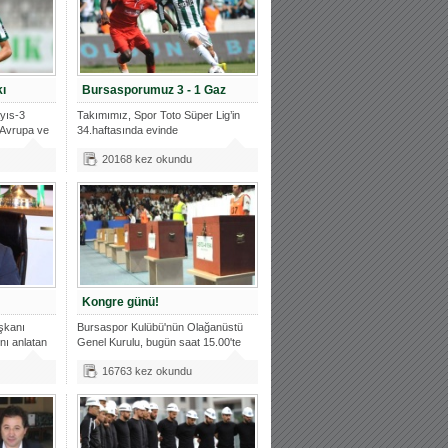
kı
Bursasporumuz 3 - 1 Gaz
ayıs-3
Takımımız, Spor Toto Süper Lig’in
a Avrupa ve
34.haftasında evinde
Gaziantepspor'u
20168 kez okundu
Kongre günü!
şkanı
Bursaspor Kulübü'nün Olağanüstü
nı anlatan
Genel Kurulu, bugün saat 15.00'te
Atat
16763 kez okundu