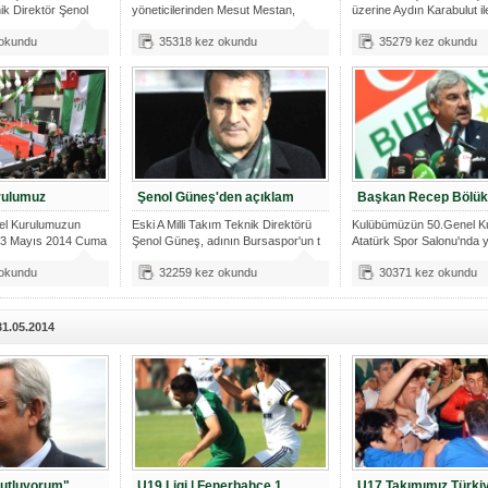
ik Direktör Şenol
yöneticilerinden Mesut Mestan,
üzerine Aydın Karabulut ile
olağanüstü kon
 okundu
35318 kez okundu
35279 kez okundu
rulumuz
Şenol Güneş'den açıklam
Başkan Recep Bölük
el Kurulumuzun
Eski A Milli Takım Teknik Direktörü
Kulübümüzün 50.Genel K
ı 23 Mayıs 2014 Cuma
Şenol Güneş, adının Bursaspor'un t
Atatürk Spor Salonu'nda y
2200 Gene
 okundu
32259 kez okundu
30371 kez okundu
31.05.2014
kutluyorum"
U19 Ligi | Fenerbahçe 1
U17 Takımımız Türki