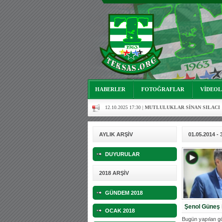
06.08.2023 16:16 |
Mutluluklar Ceyhun Tetik
06.07.2023 18:57 |
Bursasporumuzun önü açılsın istiy
03.05.2023 13:18 |
Hoş geldin Alaz Bebek!
10.04.2023 14:44 |
Hoş geldin Göktuğ Bebek!
30.12.2022 18:00 |
Hoş geldin Kadir Kağan Bebek!
11.11.2025 14:13 |
Hoş geldin Ertuğrul Bebek!
HABERLER
FOTOĞRAFLAR
VİDEO
12.10.2025 17:30 |
MUTLULUKLAR SİNAN SILACI
16.07.2024 14:32 |
Hoş geldin Kerem Bebek!
08.01.2024 19:01 |
Hoş geldin Aslan bebek!
AYLIK ARŞİV
01.05.2014 - 
03.01.2024 19:09 |
Hoş geldin Güneş bebek!
DUYURULAR
06.08.2023 16:16 |
Mutluluklar Ceyhun Tetik
2018 ARŞİV
06.07.2023 18:57 |
Bursasporumuzun önü açılsın istiy
GÜNDEM 2018
03.05.2023 13:18 |
Hoş geldin Alaz Bebek!
Şenol Güneş i
OCAK 2018
10.04.2023 14:44 |
Hoş geldin Göktuğ Bebek!
Bugün yapılan g