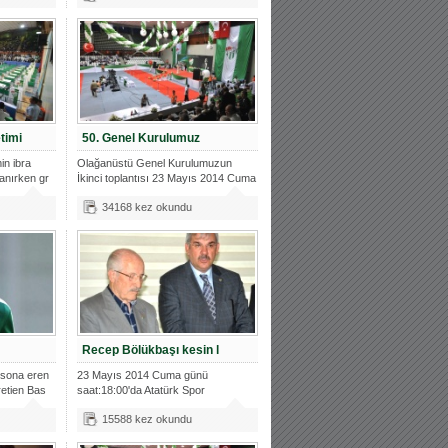
timi
50. Genel Kurulumuz
n ibra
Olağanüstü Genel Kurulumuzun
lanırken gr
İkinci toplantısı 23 Mayıs 2014 Cuma
(Yar
34168 kez okundu
Recep Bölükbaşı kesin l
 sona eren
23 Mayıs 2014 Cuma günü
retien Bas
saat:18:00'da Atatürk Spor
Salonu'nda yapılaca
15588 kez okundu