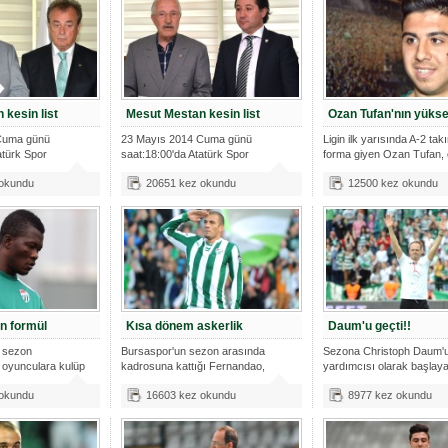
kesin list
Mesut Mestan kesin list
Ozan Tufan'nın yükse
Cuma günü
23 Mayıs 2014 Cuma günü
Ligin ilk yarısında A-2 ta
atürk Spor
saat:18:00'da Atatürk Spor
forma giyen Ozan Tufan, 
laca
Salonu'nda yapılaca
B
 okundu
20651 kez okundu
12500 kez okundu
in formül
Kısa dönem askerlik
Daum'u geçti!!
 sezon
Bursaspor'un sezon arasında
Sezona Christoph Daum'
 oyunculara kulüp
kadrosuna kattığı Fernandao,
yardımcısı olarak başlaya
sezonun en sk
Türkiye Kupa
 okundu
16603 kez okundu
8977 kez okundu