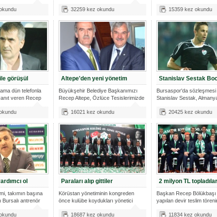
 okundu
32259 kez okundu
15359 kez okundu
le görüşül
Altepe'den yeni yönetim
Stanislav Sestak B
dama dün telefonla
Büyükşehir Belediye Başkanımızı
Bursaspor'da sözleşmesi 
yanıt veren Recep
Recep Altepe, Özlüce Tesislerimizde
Stanislav Sestak, Almanya
yö
Ligi
 okundu
16021 kez okundu
20425 kez okundu
ardımcı ol
Paraları alıp gittiler
2 milyon TL topladıla
mi, takımın başına
Körüstan yönetiminin kongreden
Başkan Recep Bölükbaşı 
n Bursalı antrenör
önce kulübe koydukları yönetici
yapılan devir teslim töreni
katkıla
 okundu
18687 kez okundu
11834 kez okundu