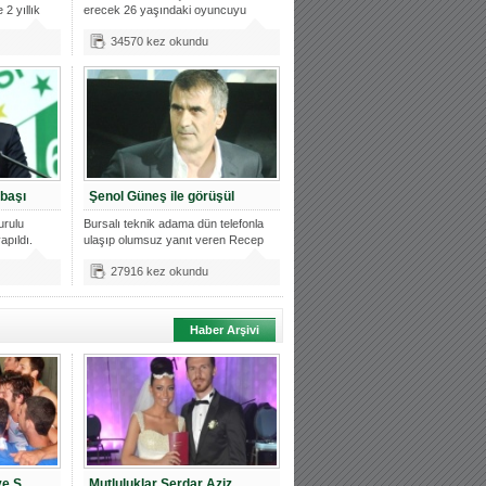
 2 yıllık
erecek 26 yaşındaki oyuncuyu
Bursa'y
34570 kez okundu
başı
Şenol Güneş ile görüşül
urulu
Bursalı teknik adama dün telefonla
apıldı.
ulaşıp olumsuz yanıt veren Recep
Bö
27916 kez okundu
Haber Arşivi
ye Ş
Mutluluklar Serdar Aziz