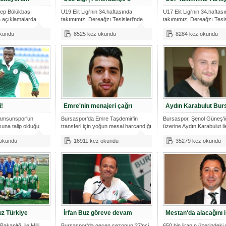
ep Bölükbaşı
U19 Elit Ligi'nin 34.haftasında
U17 Elit Ligi'nin 34.haftas
 açıklamalarda
takımımız, Dereağzı Tesisleri'nde
takımımız, Dereağzı Tesis
Fene
Fene
kundu
8525 kez okundu
8284 kez okundu
i!
Emre'nin menajeri çağrı
Aydın Karabulut Bur
Samsunspor'un
Bursaspor'da Emre Taşdemir'in
Bursaspor, Şenol Güneş'in
suna talip olduğu
transferi için yoğun mesai harcandığı
üzerine Aydın Karabulut ile
öğ
 okundu
16911 kez okundu
35279 kez okundu
uz Türkiye
İrfan Buz göreve devam
Mestan'da alacağını i
akanlığı ile Milli
Bursaspor'da geçen sezonun 27'nci
650 bin liranın üzerindeki r