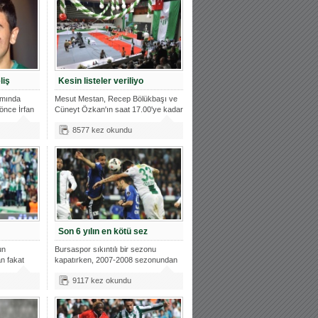
liş
Kesin listeler veriliyo
kımında
Mesut Mestan, Recep Bölükbaşı ve
önce İrfan
Cüneyt Özkan'ın saat 17.00'ye kadar
k
8577 kez okundu
Son 6 yılın en kötü sez
un
Bursaspor sıkıntılı bir sezonu
n fakat
kapatırken, 2007-2008 sezonundan
sonra
9117 kez okundu