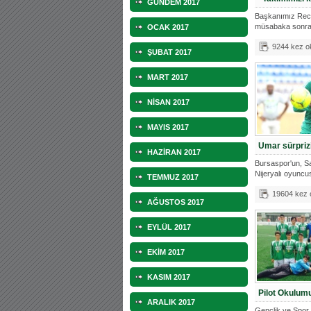
GÜNDEM 2017
Başkanımız Rec
müsabaka sonra
OCAK 2017
bulundu.
9244 kez o
ŞUBAT 2017
MART 2017
NİSAN 2017
MAYIS 2017
Umar sürpriz
HAZİRAN 2017
Bursaspor'un, 
Nijeryalı oyuncu
TEMMUZ 2017
öğrenild
19604 kez
AĞUSTOS 2017
EYLÜL 2017
EKİM 2017
KASIM 2017
Pilot Okulum
ARALIK 2017
Gençlik ve Spor B