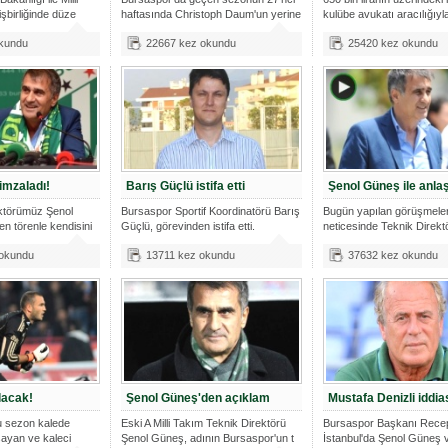
işbirliğinde düze
haftasında Christoph Daum'un yerine
kulübe avukatı aracılığıyl
kundu
22667 kez okundu
25420 kez okundu
imzaladı!
Barış Güçlü istifa etti
Şenol Güneş ile anlaş
ektörümüz Şenol
Bursaspor Sportif Koordinatörü Barış
Bugün yapılan görüşmele
n törenle kendisini
Güçlü, görevinden istifa etti.
neticesinde Teknik Direkt
Güneş ile p
 okundu
13711 kez okundu
37632 kez okundu
olacak!
Şenol Güneş'den açıklam
Mustafa Denizli iddia
u sezon kalede
Eski A Milli Takım Teknik Direktörü
Bursaspor Başkanı Rece
ayan ve kaleci
Şenol Güneş, adının Bursaspor'un t
İstanbul'da Şenol Güneş 