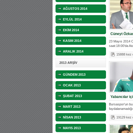
AĞUSTOS 2014
EYLÜL 2014
EKİM 2014
Cüneyt Özkan 
KASIM 2014
23 Mayıs 2014 
saat:18:00'da At
Salonu'nda yapı
ARALIK 2014
15888 kez
2013 ARŞİV
GÜNDEM 2013
OCAK 2013
ŞUBAT 2013
Yabancılar iç
Bursaspor'un bu
MART 2013
faydalanamadığı
aranıyor. 23 Ma
NİSAN 2013
19129 kez
MAYIS 2013