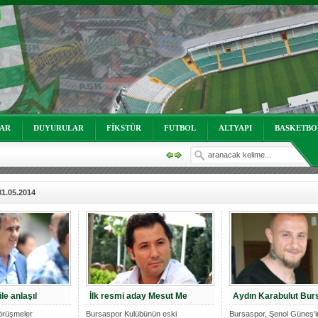
oruz!
LAR
DUYURULAR
FİKSTÜR
FUTBOL
ALTYAPI
BASKETBO
31.05.2014
oruz!
le anlaşıl
İlk resmi aday Mesut Me
Aydın Karabulut Bur
örüşmeler
Bursaspor Kulübünün eski
Bursaspor, Şenol Güneş'in