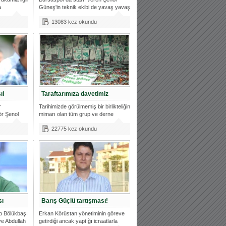
a
Güneş'in teknik ekibi de yavaş yavaş
ş
13083 kez okundu
ıl
Taraftarımıza davetimiz
r
Tarihimizde görülmemiş bir birlikteliğin
ör Şenol
mimarı olan tüm grup ve derne
22775 kez okundu
sı
Barış Güçlü tartışması!
p Bölükbaşı
Erkan Körüstan yönetiminin göreve
ve Abdullah
getirdiği ancak yaptığı icraatlarla