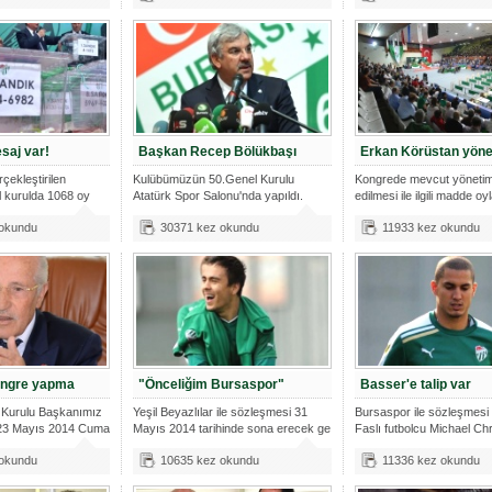
saj var!
Başkan Recep Bölükbaşı
Erkan Körüstan yöne
çekleştirilen
Kulübümüzün 50.Genel Kurulu
Kongrede mevcut yönetimi
l kurulda 1068 oy
Atatürk Spor Salonu'nda yapıldı.
edilmesi ile ilgili madde oy
2200 Gene
 okundu
30371 kez okundu
11933 kez okundu
ongre yapma
"Önceliğim Bursaspor"
Basser'e talip var
 Kurulu Başkanımız
Yeşil Beyazlılar ile sözleşmesi 31
Bursaspor ile sözleşmesi
 23 Mayıs 2014 Cuma
Mayıs 2014 tarihinde sona erecek ge
Faslı futbolcu Michael Ch
 okundu
10635 kez okundu
11336 kez okundu