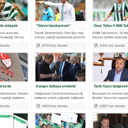
mle anlaşab
"Görevi bırakıyorum"
Ozan Tufan A Milli Ta
zon arasında
Teknik Direktörümüz İrfan Buz maç
A Milli Takımımızın, 18 M
kiraladığı Sercan
sonrası yaptığı açıklamada görevi bı
Haziran tarihleri arasınd
A
 okundu
20764 kez okundu
11641 kez okundu
ursa'da
Kongre haftaya ertelend
Tarih Yazıcı belgeseli
Federasyonu Yönetim
Olağanüstü Genel Kurul'umuzun ilk
Bursaspor'un merhum ba
 yaptığı toplantını
toplantısı yeterli çoğunluk sağlanam
İbrahim Yazıcı'nın yaşamı
Tarih
 okundu
16518 kez okundu
10057 kez okundu