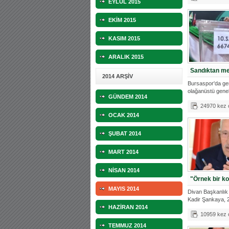
EYLÜL 2015
EKİM 2015
KASIM 2015
ARALIK 2015
Sandıktan me
2014 ARŞİV
Bursaspor'da ger
olağanüstü gene
GÜNDEM 2014
alan Re
24970 kez
OCAK 2014
ŞUBAT 2014
MART 2014
NİSAN 2014
"Örnek bir k
MAYIS 2014
Divan Başkanlık
Kadir Şankaya,
HAZİRAN 2014
gü
10959 kez
TEMMUZ 2014