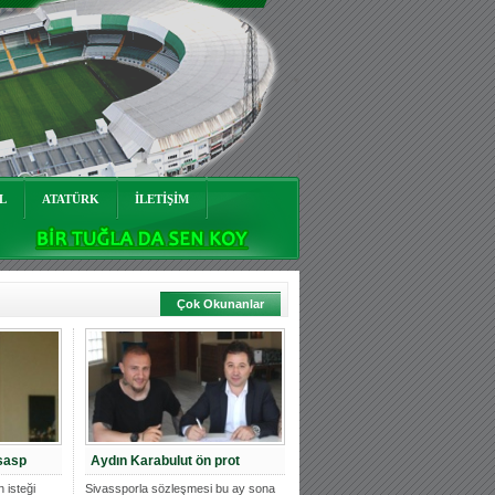
L
ATATÜRK
İLETİŞİM
Çok Okunanlar
sasp
Aydın Karabulut ön prot
 isteği
Sivassporla sözleşmesi bu ay sona