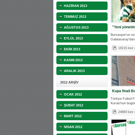
HAZİRAN 2013
TEMMUZ 2013
"Yeni yöneti
AĞUSTOS 2013
Bursaspor'un se
EYLÜL 2013
Galatasaray'dan 
Yıldırım
19215 kez
EKİM 2013
KASIM 2013
ARALIK 2013
2012 ARŞİV
Kupa finali B
OCAK 2012
Türkiye Futbol 
Kurulu'nun bugün
ŞUBAT 2012
24883 kez
MART 2012
NİSAN 2012