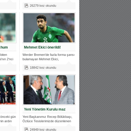
26279 kez okundu
ochum
Mehmet Ekici önerildi!
biten
Werder Bremen'de fazla forma şansı
'nın 2'nci
bulamayan Mehmet Ekici,
Bursaspor'a
18842 kez okundu
r
Yeni Yönetim Kurulu maz
önceki gün
Yeni Başkanımız Recep Bölükbaşı,
nin ardın
Özlüce Tesislerimizde düzenlenen
töre
24949 kez okundu