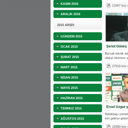
Sebastian
KASIM 2016
21967 kez
ARALIK 2016
2015 ARŞİV
GÜNDEM 2015
Şenol Güneş i
OCAK 2015
Bursalı teknik a
ŞUBAT 2015
ulaşıp olumsuz 
Bö
27916 kez
MART 2015
NİSAN 2015
MAYIS 2015
HAZİRAN 2015
Ersel Uzgur y
TEMMUZ 2015
Bölükbaşı yöneti
kim gelirse gelsi
AĞUSTOS 2015
19380 kez