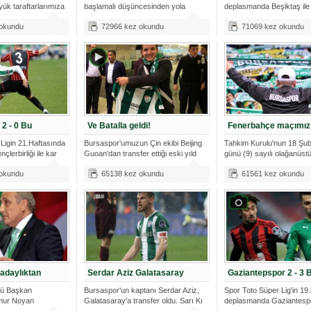
ük taraftarlarımıza
başlamalı düşüncesinden yola
deplasmanda Beşiktaş ile 
çıkarak 20
 okundu
72966 kez okundu
71069 kez okundu
 2 - 0 Bu
Ve Batalla geldi!
Fenerbahçe maçımız 
Ligin 21.Haftasında
Bursaspor'umuzun Çin ekibi Beijing
Tahkim Kurulu'nun 18 Şu
lerbirliği ile kar
Guoan'dan transfer ettiği eski yıld
günü (9) sayılı olağanüstü
 okundu
65138 kez okundu
61561 kez okundu
adaylıktan
Serdar Aziz Galatasaray
Gaziantepspor 2 - 3 
bü Başkan
Bursaspor'un kaptanı Serdar Aziz,
Spor Toto Süper Lig'in 19
imur Noyan
Galatasaray'a transfer oldu. Sarı Kı
deplasmanda Gaziantespo