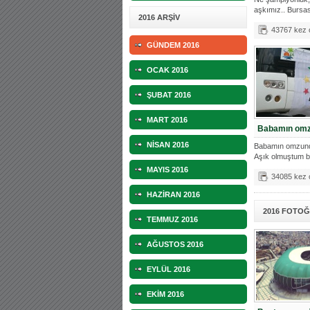
aşkımız.. Bursas
2016 ARŞİV
43767 kez
GÜNDEM 2016
OCAK 2016
ŞUBAT 2016
MART 2016
Babamın omz
NİSAN 2016
Babamın omzunda
Aşık olmuştum b
Stad
MAYIS 2016
34085 kez
HAZİRAN 2016
2016 FOTO
TEMMUZ 2016
AĞUSTOS 2016
EYLÜL 2016
EKİM 2016