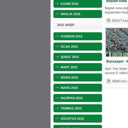
Baştan sona
KASIM 2016
Baştan sona doğ
inşaatından fotoğ
ARALIK 2016
581677 ke
2015 ARŞİV
GÜNDEM 2015
OCAK 2015
ŞUBAT 2015
Bursaspor - 
MART 2015
Spor Toto Süper
sezonu 5. hafta
tarafta
NİSAN 2015
35082 kez
MAYIS 2015
HAZİRAN 2015
TEMMUZ 2015
AĞUSTOS 2015