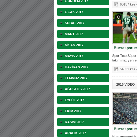
adaylıktan çekild
GÜNDEM 2017
60157 kez
OCAK 2017
ŞUBAT 2017
MART 2017
NİSAN 2017
Bursasporumu
Spor Toto Süper 
MAYIS 2017
takımımız yeni 
HAZİRAN 2017
54631 kez
TEMMUZ 2017
2016 VİDEO
AĞUSTOS 2017
EYLÜL 2017
EKİM 2017
KASIM 2017
Bursasporum 
ARALIK 2017
Ne şampiyonluk, 