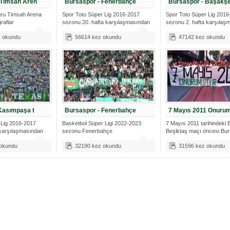
 Timsah Aren
Bursaspor - Fenerbahçe
Bursaspor - Başakşe
ru Timsah Arena
Spor Toto Süper Lig 2016-2017
Spor Toto Süper Lig 2016
raflar
sezonu 20. hafta karşılaşmasından
sezonu 2. hafta karşılaş
taraft
tarafta
z okundu
56614 kez okundu
47142 kez okundu
Kasımpaşa t
Bursaspor - Fenerbahçe
7 Mayıs 2011 Onuru
 Lig 2016-2017
Basketbol Süper Ligi 2022-2023
7 Mayıs 2011 tarihindeki 
 karşılaşmasından
sezonu Fenerbahçe
Beşiktaş maçı öncesi Bur
karşılaşmasından tara
 okundu
32190 kez okundu
31596 kez okundu