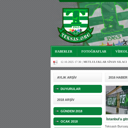
06.08.2023 16:16 |
Mutluluklar Ceyhun Tetik
06.07.2023 18:57 |
Bursasporumuzun önü açılsın istiy
03.05.2023 13:18 |
Hoş geldin Alaz Bebek!
10.04.2023 14:44 |
Hoş geldin Göktuğ Bebek!
30.12.2022 18:00 |
Hoş geldin Kadir Kağan Bebek!
11.11.2025 14:13 |
Hoş geldin Ertuğrul Bebek!
HABERLER
FOTOĞRAFLAR
VİDEO
12.10.2025 17:30 |
MUTLULUKLAR SİNAN SILACI
16.07.2024 14:32 |
Hoş geldin Kerem Bebek!
08.01.2024 19:01 |
Hoş geldin Aslan bebek!
AYLIK ARŞİV
2016 HABER
03.01.2024 19:09 |
Hoş geldin Güneş bebek!
DUYURULAR
06.08.2023 16:16 |
Mutluluklar Ceyhun Tetik
2018 ARŞİV
06.07.2023 18:57 |
Bursasporumuzun önü açılsın istiy
GÜNDEM 2018
03.05.2023 13:18 |
Hoş geldin Alaz Bebek!
İstanbul'a gi
OCAK 2018
10.04.2023 14:44 |
Hoş geldin Göktuğ Bebek!
Teksaslı Bursasp