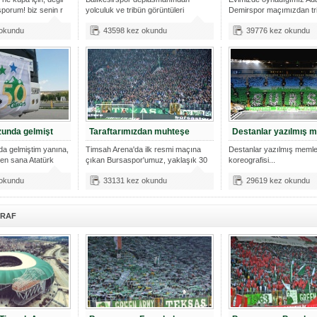
porum! biz senin r
yolculuk ve tribün görüntüleri
Demirspor maçımızdan tr
görüntüleri
 okundu
43598 kez okundu
39776 kez okundu
unda gelmişt
Taraftarımızdan muhteşe
Destanlar yazılmış 
 gelmiştim yanına,
Timsah Arena'da ilk resmi maçına
Destanlar yazılmış meml
en sana Atatürk
çıkan Bursaspor'umuz, yaklaşık 30
koreografisi...
bin
 okundu
33131 kez okundu
29619 kez okundu
ĞRAF