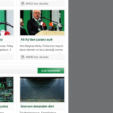
Ba
56411 kez okundu
Ay
Ali Ay'dan çarpıcı açık
rulu Tofaş
Yeni Başkan Ali Ay Özlüce'ye hayırlı
pılıyor. 2
olsun demek ve loca desteği verme
49690 kez okundu
Çok İzlenenler
çımız
İstersen donatalım dört
ana
Taraftarlarımızın, Fenerbahçe