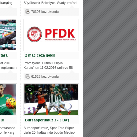
karşılaş
Büyükşehir Belediyesi Stadyumu'nd
70307 kez okundu
tara
2 maç ceza geldi!
bat 2016
Profesyonel Futbol Disiplin
 toplantısın
Kurulu'nun 11.02.2016 tarih ve 58
sayılı t
61528 kez okundu
Bur
Bursasporumuz 3 - 3 Baş
.haftasında
Bursaspor'umuz, Spor Toto Süper
r ile karş
Lig'in 20. haftasında bugün Medipol