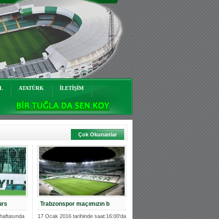
L
ATATÜRK
İLETİŞİM
Çok Okunanlar
urs
Trabzonspor maçımızın b
.haftasında
17 Ocak 2016 tarihinde saat:16:00'da