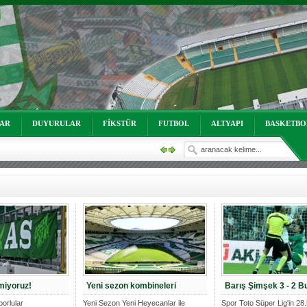
oruz!
LAR
DUYURULAR
FİKSTÜR
FUTBOL
ALTYAPI
BASKETBO
oruz!
tmiyoruz!
Yeni sezon kombineleri
Barış Şimşek 3 - 2 B
orlular
Yeni Sezon Yeni Heyecanlar ile
Spor Toto Süper Lig'in 28