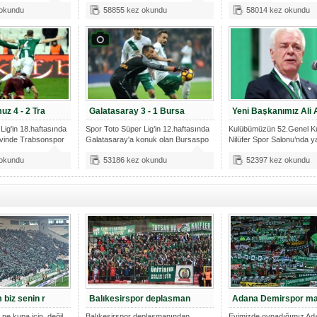
i.
 okundu
58855 kez okundu
58014 kez okundu
z 4 - 2 Tra
Galatasaray 3 - 1 Bursa
Yeni Başkanımız Ali 
Lig'in 18.haftasında
Spor Toto Süper Lig’in 12.haftasında
Kulübümüzün 52.Genel Ku
evinde Trabsonspor
Galatasaray'a konuk olan Bursaspo
Nilüfer Spor Salonu’nda ya
 okundu
53186 kez okundu
52397 kez okundu
biz senin r
Balıkesirspor deplasman
Adana Demirspor ma
ne kupa için, değil
Balıkesirspor deplasmanından
Evimizde oynadığımız Ad