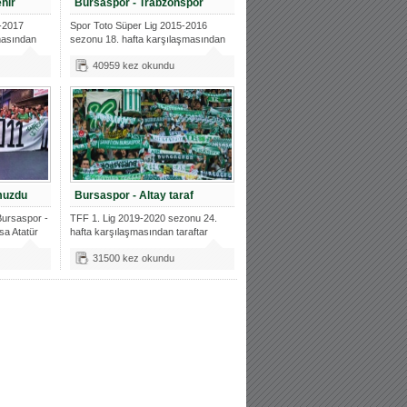
hir
Bursaspor - Trabzonspor
-2017
Spor Toto Süper Lig 2015-2016
masından
sezonu 18. hafta karşılaşmasından
taraft
40959 kez okundu
muzdu
Bursaspor - Altay taraf
Bursaspor -
TFF 1. Lig 2019-2020 sezonu 24.
sa Atatür
hafta karşılaşmasından taraftar
fotoğr
31500 kez okundu