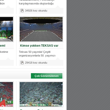
ibün
karşılaşmasında oluşturduğu
atmosferden
34926 kez okundu
meml
Kimse yokken TEKSAS var
eketime
Teksas 50 yaşında! Çeşitli
organizasyonlarla 50. yaşımızı
kutluyoruz.
29418 kez okundu
Çok Görüntülenen