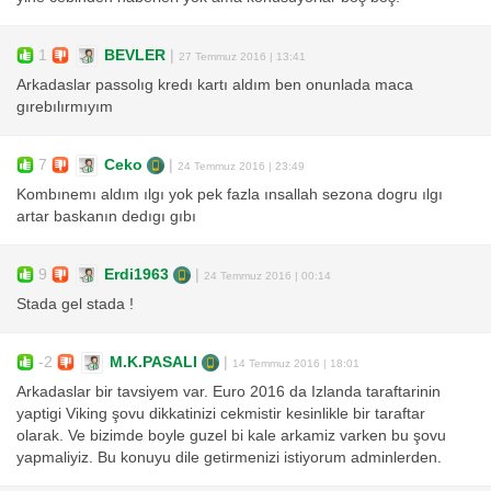
1
BEVLER
|
27 Temmuz 2016 | 13:41
Arkadaslar passolıg kredı kartı aldım ben onunlada maca
gırebılırmıyım
7
Ceko
|
24 Temmuz 2016 | 23:49
Kombınemı aldım ılgı yok pek fazla ınsallah sezona dogru ılgı
artar baskanın dedıgı gıbı
9
Erdi1963
|
24 Temmuz 2016 | 00:14
Stada gel stada !
-2
M.K.PASALI
|
14 Temmuz 2016 | 18:01
Arkadaslar bir tavsiyem var. Euro 2016 da Izlanda taraftarinin
yaptigi Viking şovu dikkatinizi cekmistir kesinlikle bir taraftar
olarak. Ve bizimde boyle guzel bi kale arkamiz varken bu şovu
yapmaliyiz. Bu konuyu dile getirmenizi istiyorum adminlerden.