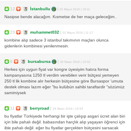
12
İstanbullu
|
02 Mayıs 2016 | 19:11
Nasipse bende alacağım. Kısmetse de her maça geleceğim..
23
muhammet032
|
02 Mayıs 2016 | 11:17
kombine alıp sadece 3 istanbul takımının maçları olunca
gidenlerin kombinesi yenilenmesin.
6
bursabursa
|
30 Nisan 2016 | 10:02
Herkes için uygun fiyat var kongre üyesiyim hatıra forma
kampanyasına 1250 tl verdim verebilen verir bütçesi yemeyen
250 tl lik kombine alır herkesin bütçesine göre Bursaspor 'umuta
destek olması lazım eğer "bu kulübün sahibi taraftardir "sözümüz
samimiysek
11
berryroad
|
29 Nisan 2016 | 15:53
bu fiyatlar Türkiyede herhangi bir işte çalışıp asgari ücret alan biri
için bile pahalı değil. babasından harçlık alıp yaşayan öğrenci için
ible pahalı değil. eğer bu fiyatlar gerçekten bütçesini sarsacak