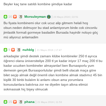
Beyler kaç tane satıldı kombine şimdiye kadar
16
Mcrsuleyman
|
23 Mayıs 2016 | 22:51
Bu fiyata kombinemi olur cok ucuz alip gitmem helali hoş
olsun.neden dolmuyor bu stad anlamiyorum birde cok cinconlu
jimlastik formali gormeye basladim Bursada hayirdir noluyo göç
mü aliyoruz anlamadim
9
nuhblg
|
21 Mayıs 2016 | 17:47
arkadaşlar şimdi destek zamanı klübe kombineler 250 tl ayrıca
öğrenci olana üniversiteliye 200 tl ye kadar iniyor 17 maç 200 tl bu
kadar ucuzken kombineler almayanlarl ben Bursasporlu yum
demesin gerçek Bursasporlulular şimdi belli olacak maça göre
bilet seçip almak değil önemli olan kombine almak stadımız 45 bin
kişilik 30 binbi bulalım ki anlamı olsun ama yorumlara
konusulanlara bakılırsa zor ne diyelim taşın altına elimizi
sokmassak hiç bişey olmucak
15
phana
|
21 Mayıs 2016 | 11:53