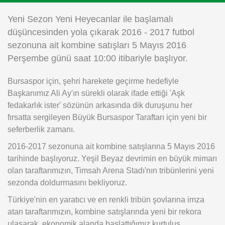
Instagram
Yeni Sezon Yeni Heyecanlar ile başlamalı
düşüncesinden yola çıkarak 2016 - 2017 futbol
Android
sezonuna ait kombine satışları 5 Mayıs 2016
Perşembe günü saat 10:00 itibariyle başlıyor.
iOS
Bursaspor için, şehri harekete geçirme hedefiyle
Başkanımız Ali Ay'ın sürekli olarak ifade ettiği 'Aşk
fedakarlık ister' sözünün arkasında dik duruşunu her
fırsatta sergileyen Büyük Bursaspor Taraftarı için yeni bir
seferberlik zamanı.
2016-2017 sezonuna ait kombine satışlarına 5 Mayıs 2016
tarihinde başlıyoruz. Yeşil Beyaz devrimin en büyük mimarı
olan taraftarımızın, Timsah Arena Stadı'nın tribünlerini yeni
sezonda doldurmasını bekliyoruz.
Türkiye'nin en yaratıcı ve en renkli tribün şovlarına imza
atan taraftarımızın, kombine satışlarında yeni bir rekora
ulaşarak, ekonomik alanda başlattığımız kurtuluş