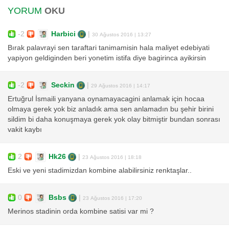
YORUM
OKU
-2
Harbici
|
30 Ağustos 2016 | 13:27
Bırak palavrayi sen taraftari tanimamisin hala maliyet edebiyati
yapiyon geldiginden beri yonetim istifa diye bagirinca ayikirsin
-2
Seckin
|
29 Ağustos 2016 | 14:17
Ertuğrul İsmaili yanyana oynamayacagini anlamak için hocaa
olmaya gerek yok biz anladık ama sen anlamadın bu şehir birini
sildim bi daha konuşmaya gerek yok olay bitmiştir bundan sonrası
vakit kaybı
2
Hk26
|
23 Ağustos 2016 | 18:18
Eski ve yeni stadimizdan kombine alabilirsiniz renktaşlar..
0
Bsbs
|
23 Ağustos 2016 | 17:20
Merinos stadinin orda kombine satisi var mi ?