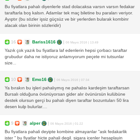
Bu fiyatlara pahalı diyenlerle stad dolacaksa varsın varsın fedakar
taraftarla boş kalsın. Adamlar tek maç biletine bu paraları veriyor.
Ayıptır (bu sözler işsiz güçsüz ve bir yerlerden bularak kombinr
alacak olan birinin sözleridir)
16
Bariss1616
|
06 Mayıs 2016 | 13:49
Yazık çok yazık bu fiyatlara laf edenlerin hepsi çorbacı taraftar
grubudur daha ne istiyoruz anlamıyorum peçete mi tutsunlar
size...
10
Emo16
|
06 Mayıs 2016 | 07:34
Ya bırakın bu işleri pahalıymış ne pahalısı kardeşim taraftarsan
Bursalı olduğuna övünüyorsan gider alır övünürsün kulübüne
destek olursun gerçi bu pahalı diyen taraftar bozuntuları 50 lira
desen kulp bulurlar....
9
alper
|
06 Mayıs 2016 | 01:22
Bu fiyatlara pahali deyipte kombine almayanlar "ask fedakarlik
ister " bu fiyatlar hicte pahali degil. sigara icenler hesaplayin