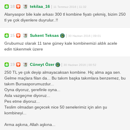
18
tekilaa_16
|
11 Temmuz 2016 | 11:32
Alanyaspor bile kale arkası 300 tl kombine fiyatı çekmiş, bizim 250
tl ye çok diyenlere duyrulur..!!
15
Sukent Teksas
|
30 Haziran 2016 | 09:01
Grubumuz olarak 11 tane güney kale kombinemizi aldık acele
edin tükenmek üzere
19
Cüneyt Özer
|
30 Haziran 2016 | 00:52
250 TL ye çok deyip almayacaksan kombine. Hiç alma aga sen.
Gelme maçlara filan da... Bu takım başka takımlara benzemez, bu
takım Bursasporumuzdur...
Oyna diyoruz, şerefinle oyna...
Asla vazgeçme diyoruz...
Pes etme diyoruz...
Teslim olmadan geçecek nice 50 senelerimiz için alın şu
kombineyi...
Arma aşkına, Allah aşkına...