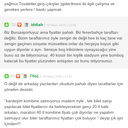
yağmur,Tuvaletler,giriş-çıkışlar )giderilmesi ile ilgili çalışma ve
gereken yerlere ! baskı yapmalı.
-32
iddialı
|
28 Nisan 2016 | 15:38
Biz Bursasporluyuz ama fiyatlar pahalı. Biz fenerbahçe taraftarı
değiliz. Bizim taraftarımız öyle zengin de değil hee bi kaç tane var
zengin geçinen sosyete müsvettesi onlar da herşeye koyun gibi
uygun diyorlar o ayrı. Seneye boş tribünlere oynayacağız yine
bunu siz de biliyorsunuz. 40 küsür bin kişilik stadyum yine bomboş
kalacak bu fiyatlar yüzünden anlaşılan siz bunu istiyorsunuz.
20
7YoL
|
28 Nisan 2016 | 15:25
O değil de arkadaş yazılanları okudum pahalı diyen taraftarlar için
yönetim desinki;
''kardeşim kombine satmıyoruz madem öyle , tek bilet satışı
yapılacak bilet fiyatlarını da belirleyeceksin gerçi 20 tl kale
arkaları, maraton 40 tl kombine fiyatı çok diyorlar ne yapalım
satmayız olur biter taraftarımız fiyatları çok buluyor '' deyip çık işin
içinden!!!