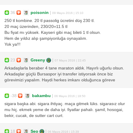
36
poisonin
|
09 Mayıs 2016 | 15:10
250 tl kombine. 20 tl passolig ücretini düş 230 tl.
20 maç üzerinden, 230/20=11.5 tl
Bu fiyat mı yüksek. Kayseri gibi maç bileti 1 tl olsun.
Hem de yıldız alıp şampiyonluğa oynayalım.
Yok ya!!!
23
Greeny
|
07 Mayıs 2016 | 22:45
Arkadaşlarla beraber 4 tane maraton aldık. Hayırlı uğurlu olsun.
Arkadaşlar güçlü Bursaspor iyi transfer istiyorsak önce biz
görevimizi yapalım. Haydi herkes imkanı olduğunca göreve
-38
bakambu
|
06 Mayıs 2016 | 18:50
sigara başka abi. sigara ihtiyaç. maça gitmek lüks. sigarasız olur
mu hiç. ekmek yeme de daha iyi. fiyatlar pahalı. şamil, hosogai,
bekir, cucak, de sutter cart curt.
18
Seo
|
06 Mayıs 2016 | 15:39