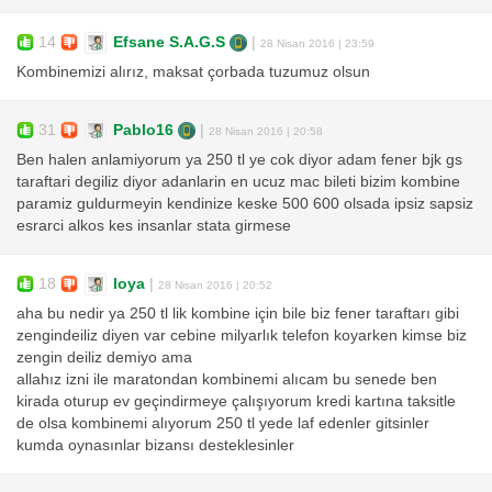
14
Efsane S.A.G.S
|
28 Nisan 2016 | 23:59
Kombinemizi alırız, maksat çorbada tuzumuz olsun
31
Pablo16
|
28 Nisan 2016 | 20:58
Ben halen anlamiyorum ya 250 tl ye cok diyor adam fener bjk gs
taraftari degiliz diyor adanlarin en ucuz mac bileti bizim kombine
paramiz guldurmeyin kendinize keske 500 600 olsada ipsiz sapsiz
esrarci alkos kes insanlar stata girmese
18
loya
|
28 Nisan 2016 | 20:52
aha bu nedir ya 250 tl lik kombine için bile biz fener taraftarı gibi
zengindeiliz diyen var cebine milyarlık telefon koyarken kimse biz
zengin deiliz demiyo ama
allahız izni ile maratondan kombinemi alıcam bu senede ben
kirada oturup ev geçindirmeye çalışıyorum kredi kartına taksitle
de olsa kombinemi alıyorum 250 tl yede laf edenler gitsinler
kumda oynasınlar bizansı desteklesinler