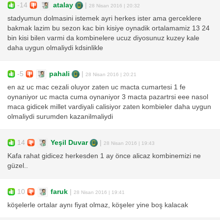
-14
atalay
|
28 Nisan 2016 | 20:32
stadyumun dolmasini istemek ayri herkes ister ama gerceklere
bakmak lazim bu sezon kac bin kisiye oynadik ortalamamiz 13 24
bin kisi bilen varmi da kombinelere ucuz diyosunuz kuzey kale
daha uygun olmaliydi kdsinlikle
-5
pahali
|
28 Nisan 2016 | 20:21
en az uc mac cezali oluyor zaten uc macta cumartesi 1 fe
oynaniyor uc macta cuma oynaniyor 3 macta pazartrsi eee nasol
maca gidicek millet vardiyali calisiyor zaten kombieler daha uygun
olmaliydi surumden kazanilmaliydi
14
Yeşil Duvar
|
28 Nisan 2016 | 19:43
Kafa rahat gidicez herkesden 1 ay önce alicaz kombinemizi ne
güzel..
10
faruk
|
28 Nisan 2016 | 19:41
köşelerle ortalar aynı fiyat olmaz, köşeler yine boş kalacak