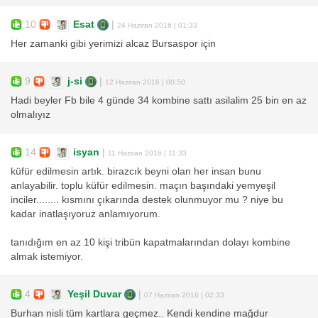
10
Esat
|
24 Haziran 2016 | 01:33
Her zamanki gibi yerimizi alcaz Bursaspor için
9
j-si
|
12 Haziran 2016 | 00:50
Hadi beyler Fb bile 4 günde 34 kombine sattı asilalim 25 bin en az
olmalıyız
14
isyan
|
11 Haziran 2016 | 11:33
küfür edilmesin artık. birazcık beyni olan her insan bunu
anlayabilir. toplu küfür edilmesin. maçın başındaki yemyeşil
inciler........ kısmını çıkarında destek olunmuyor mu ? niye bu
kadar inatlaşıyoruz anlamıyorum.
tanıdığım en az 10 kişi tribün kapatmalarından dolayı kombine
almak istemiyor.
4
Yeşil Duvar
|
07 Haziran 2016 | 02:33
Burhan nisli tüm kartlara geçmez.. Kendi kendine mağdur