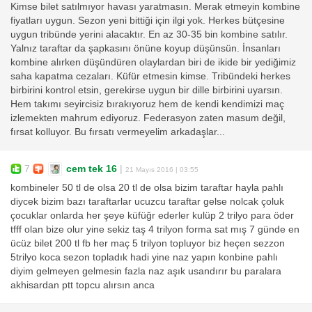
Kimse bilet satılmıyor havası yaratmasın. Merak etmeyin kombine
fiyatları uygun. Sezon yeni bittiği için ilgi yok. Herkes bütçesine
uygun tribünde yerini alacaktır. En az 30-35 bin kombine satılır.
Yalnız taraftar da şapkasını önüne koyup düşünsün. İnsanları
kombine alırken düşündüren olaylardan biri de ikide bir yediğimiz
saha kapatma cezaları. Küfür etmesin kimse. Tribündeki herkes
birbirini kontrol etsin, gerekirse uygun bir dille birbirini uyarsın.
Hem takımı seyircisiz bırakıyoruz hem de kendi kendimizi maç
izlemekten mahrum ediyoruz. Federasyon zaten masum değil,
fırsat kolluyor. Bu fırsatı vermeyelim arkadaşlar...
7
cem tek 16
|
21 Mayıs 2016 | 03:55
kombineler 50 tl de olsa 20 tl de olsa bizim taraftar hayla pahlı
diycek bizim bazı taraftarlar ucuzcu taraftar gelse nolcak çoluk
çocuklar onlarda her şeye küfüğr ederler kulüp 2 trilyo para öder
tfff olan bize olur yine sekiz taş 4 trilyon forma sat mış 7 günde en
ücüz bilet 200 tl fb her maç 5 trilyon topluyor biz heçen sezzon
5trilyo koca sezon topladık hadi yine naz yapın konbine pahlı
diyim gelmeyen gelmesin fazla naz aşık usandırır bu paralara
akhisardan ptt topcu alırsın anca