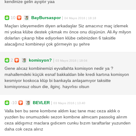
kendinize gelin ayıptır yaa
10
BayBursaspor
|
04 Mayıs 2016 | 18:18
Maçları izleyemedim diyen arkadaşlar Siz amacınız maç izlemek
mi yoksa klübe destek çıkmak mı önce onu düşünün. Ali Ay milyon
dolarları çıkarıp hibe ediyorken klübe cebinizden 6 taksitle
alacağınız kombineyi çok görmeyin şu şehre
2
komisyon?
|
03 Mayıs 2016 | 18:04
Gene alıcaz kombinemizi eyvallahta komisyon nedir ya ?
mahallemdeki küçük esnaf bakkaldan bile kredi kartına komisyon
kesmiyor koskoca klüp bi bankayla anlaşamıyor taksitte
komisyonsuz olsun die, ilginç. hayırlısı olsun
-10
BEVLER
|
03 Mayıs 2016 | 13:40
Valla ben bu sene kombıne aldım kac tane mac ceza aldık o
yuzden bu onumuzdekı sezon kombıne almıcam passolıg alırım
ceza aldıgımız maclara gıdıcem cunku bızım taraftarlar yuzunden
daha cok ceza alırız