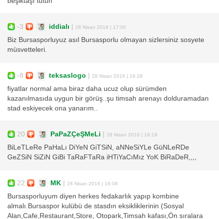
beşiktaşı tutun
-3
iddialı
|
28 Nisan 2016 | 17:00
Biz Bursasporluyuz asıl Bursasporlu olmayan sizlersiniz sosyete
müsvetteleri.
-8
teksaslogo
|
28 Nisan 2016 | 16:28
fiyatlar normal ama biraz daha ucuz olup sürümden
kazanılmasıda uygun bir görüş..şu timsah arenayı dolduramadan
stad eskiyecek ona yanarım..
20
PaPaZÇeŞMeLi
|
28 Nisan 2016 | 16:19
BiLeTLeRe PaHaLı DiYeN GiTSiN, aNNeSiYLe GüNLeRDe
GeZSiN SiZiN GiBi TaRaFTaRa iHTiYaCıMız YoK BiRaDeR,,,,
22
MK
|
28 Nisan 2016 | 16:08
Bursasporluyum diyen herkes fedakarlık yapıp kombine
almalı.Bursaspor kulübü de stasdın eksikliklerinin (Sosyal
Alan,Cafe,Restaurant,Store, Otopark,Timsah kafası,Ön sıralara