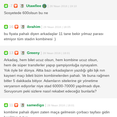
-7
Utawllee
|
28 Nisan 2016 | 19:10
Sosyetede 600olsun bu ne
16
ibrahim
|
28 Nisan 2016 | 18:05
bu fiyata pahalı diyen arkadaşlar 11 tane bekir yılmaz parası
etmiyor tüm stadın kombinesi :)
13
Greeny
|
28 Nisan 2016 | 18:01
Arkadaş, hem bilet ucuz olsun, hem kombine ucuz olsun,
hem de süper transferler yapıp şampiyonluğa oynayalım.
Yok öyle bir dünya. Altta bazı arkadaşların yazdığı gibi bjk nın
kayseri maçı bileti bizim kombinelerden pahalı. Ve buna rağmen
bitler 5 dakikada bitiyor. Adamların sitelerine gir yönetime
veryansın ediyorlar niye stad 60000-70000 yapılmadı diye.
Soruyorum peki sizlere nasıl rekabet edeceğiz bunlarla?
11
samedigo
|
28 Nisan 2016 | 18:01
kombine pahalı diyen zaten maça gelmesin çorbacı tayfası gidin