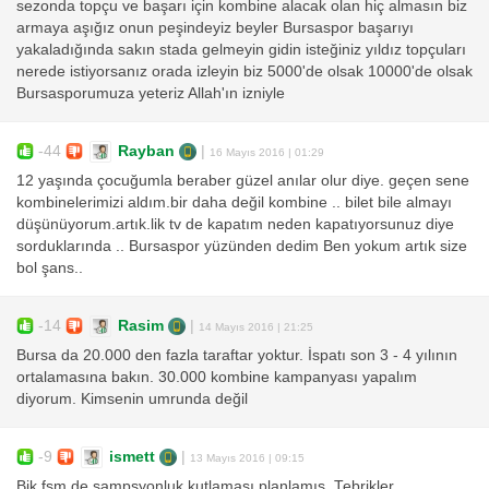
sezonda topçu ve başarı için kombine alacak olan hiç almasın biz
armaya aşığız onun peşindeyiz beyler Bursaspor başarıyı
yakaladığında sakın stada gelmeyin gidin isteğiniz yıldız topçuları
nerede istiyorsanız orada izleyin biz 5000'de olsak 10000'de olsak
Bursasporumuza yeteriz Allah'ın izniyle
-44
Rayban
|
16 Mayıs 2016 | 01:29
12 yaşında çocuğumla beraber güzel anılar olur diye. geçen sene
kombinelerimizi aldım.bir daha değil kombine .. bilet bile almayı
düşünüyorum.artık.lik tv de kapatım neden kapatıyorsunuz diye
sorduklarında .. Bursaspor yüzünden dedim Ben yokum artık size
bol şans..
-14
Rasim
|
14 Mayıs 2016 | 21:25
Bursa da 20.000 den fazla taraftar yoktur. İspatı son 3 - 4 yılının
ortalamasına bakın. 30.000 kombine kampanyası yapalım
diyorum. Kimsenin umrunda değil
-9
ismett
|
13 Mayıs 2016 | 09:15
Bjk fsm de şampşyonluk kutlaması planlamış. Tebrikler