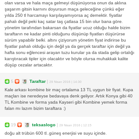
olan varsa ve hala maça gelmeyi düşünüyorsa onun da aklına
şaşarım gitsin karnını doyursun maça geleceğine çünkü eğer
yılda 250 tl harcamayı karşılayamıyorsa aç demektir. fiyatlar
pahalı değil peki kaç satar taş çatlasa 15 bin olur bana göre.
yönetim tarafından bakarsan da fiyatlar ucuz olduğu halde bizim
taraftarın ne kadar pinti olduğunu düşünüp fiyatları düşürürse
sürüm yapabilir belki. altını çiziyorum yönetim fiyat indirirse bu
fiyatlar pahalı olduğu için değil ya da gerçek taraftar için değil ya
hafta sonu eğlencesi arayan tuzu kurular ya da stada gelip ortalığı
karıştıracak tipler için olacaktır ve böyle olursa muhakkak kalite
düşüp cezalar artacaktır.
5
Taraftar
|
29 Nisan 2016 | 14:30
Kale arkası kombine bir maç ortalama 13 TL uygun bir fiyat. Kupa
maçları ise neredeyse bedavaya denk geliyor. Artık Konya gibi 40
TL Kombine ve forma yada Kayseri gibi Kombine yemek forma
falan mı lazım bizim taraftara :)
19
teksaslogo
|
29 Nisan 2016 | 12:15
doğu alt trübün 600 tl..güneş enerjisi ve suyu içinde.