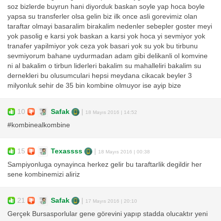
soz bizlerde buyrun hani diyorduk baskan soyle yap hoca boyle
yapsa su transferler olsa gelin biz ilk once asli gorevimiz olan
taraftar olmayi basaralim birakalim nedenler sebepler goster meyi
yok pasolig e karsi yok baskan a karsi yok hoca yi sevmiyor yok
tranafer yapilmiyor yok ceza yok basari yok su yok bu tirbunu
sevmiyorum bahane uydurmadan adam gibi delikanli ol komvine
ni al bakalim o tirbun liderleri bakalim su mahalleliri bakalim su
dernekleri bu olusumculari hepsi meydana cikacak beyler 3
milyonluk sehir de 35 bin kombine olmuyor ise ayip bize
10
Safak
|
18 Mayıs 2016 | 14:52
#kombinealkombine
15
Texassss
|
18 Mayıs 2016 | 00:38
Sampiyonluga oynayinca herkez gelir bu taraftarlik degildir her
sene kombinemizi aliriz
21
Safak
|
17 Mayıs 2016 | 20:10
Gerçek Bursasporlular gene görevini yapıp stadda olucaktır yeni