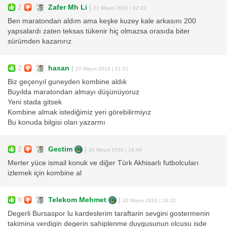
2
Zafer Mh Li
|
21 Mayıs 2016 | 02:22
Ben maratondan aldım ama keşke kuzey kale arkasını 200
yapsalardı zaten teksas tükenir hiç olmazsa orasıda biter
sürümden kazanırız
2
hasan
|
20 Mayıs 2016 | 21:51
Biz geçenyıl guneyden kombine aldık
Buyılda maratondan almayı düşünüyoruz
Yeni stada gitsek
Kombine almak istediğimiz yeri görebilirmiyız
Bu konuda bilgisi olan yazarmı
2
Gectim
|
20 Mayıs 2016 | 18:49
Merter yüce ismail konuk ve diğer Türk Akhisarlı futbolcuları
izlemek için kombine al
8
Telekom Mehmet
|
20 Mayıs 2016 | 18:22
Degerli Bursaspor lu kardeslerim taraftarin sevgini gostermenin
takimina verdigin degerin sahiplenme duygusunun olcusu isde