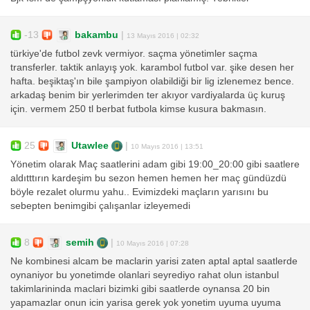
-13
bakambu
|
13 Mayıs 2016 | 02:32
türkiye'de futbol zevk vermiyor. saçma yönetimler saçma
transferler. taktik anlayış yok. karambol futbol var. şike desen her
hafta. beşiktaş'ın bile şampiyon olabildiği bir lig izlenemez bence.
arkadaş benim bir yerlerimden ter akıyor vardiyalarda üç kuruş
için. vermem 250 tl berbat futbola kimse kusura bakmasın.
25
Utawlee
|
10 Mayıs 2016 | 13:51
Yönetim olarak Maç saatlerini adam gibi 19:00_20:00 gibi saatlere
aldıtttırın kardeşim bu sezon hemen hemen her maç gündüzdü
böyle rezalet olurmu yahu.. Evimizdeki maçların yarısını bu
sebepten benimgibi çalışanlar izleyemedi
8
semih
|
10 Mayıs 2016 | 07:28
Ne kombinesi alcam be maclarin yarisi zaten aptal aptal saatlerde
oynaniyor bu yonetimde olanlari seyrediyo rahat olun istanbul
takimlarininda maclari bizimki gibi saatlerde oynansa 20 bin
yapamazlar onun icin yarisa gerek yok yonetim uyuma uyuma