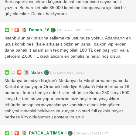
Bursasportv nin ekran köşesinde satılan kombine sayısı anlık
yazsın. Bu hareket bile 35.000 kombine kampanyası için itici bir
güç olacaktır. Destek bekliyorum.
5
Dosab_16
|
01 Haziran 2016 | 22:20
İstanbul'un takımlarına sallamakta üstümüze yoktur. Adamların en
ucuz kombinesi (kale arkaları) bizim en pahalı balkon vıp'lerden
daha pahalı :) adamların tek maç bileti 180 TL den başlıyor, valla
çekicem 2.000 TL kredi alıcam en pahalısını helali hoş olsun.
13
Safak
|
31 Mayıs 2016 | 23:18
Mudanya belediye Başkan'ı Mudanya'da Fikret ormanın yanında
Kartal duruşu yapar Orhaneli belediye Başkan'ı Fikret ormana 16
numaralı forma hediye eder bizim tribün ise Burda 250 liraya 500
liraya bir ton tatava yapar sorarım size beyler bu yavşaklara
tribünde hesap sormayacakmıyız kombine almak için gökten
vahiymi inmesini bekliyorsunuz ayıptır o stad full çeksin beyler
herkese kim olduğumuzu gösterelim artık
2
PARÇALA TİMSAH
|
29 Mayıs 2016 | 15:07