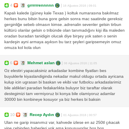
4
grrrrrrennnnn
|
16 Ağustos 2016 | 09:01
Kapalı kalede (güney kale Texas ) koltuk numarasına bakılmaz
herkes bunu bilsin buna gore gelsin sonra mac saatinde gereksiz
gerginliğe sebeb olmasın kimse..adrenalin sevenler gelsin tirbun
kültürü olanlar gelsin o tribünde olan tanımadığını kişi illa maleden
oradan buradan tanidigin olucak diye birşey yok saten o senin
kardeşin ayni armaya aşıksın bu tarz şeyleri garipsemeyin omuz
omuza kol kola olun
6
Mehmet aslan
|
06 Ağustos 2016 | 11:05
Oz elestiri yapacaksiniz arkadaslar kombine fiyatları bes
buyuklerle kiyaslandiginda nekadar makul oldugu ortada ayricana
kulup icin ugrasan bi baskan ve ekibi var futbolcu arkadaslarimiz
bile aldiklari paradan fedakarlıkta buluyor biz taraftar olarak
destegimizi tam vermiyoruz bi konya bile olamiyoruz adamlar
30000 bin konbineye kosuyor ya biz herkes bi baksin
10
Recep Aydın
|
01 Ağustos 2016 | 00:57
Ulan ne garip insanımız var, kahvede izlese en az 250tl çıkacak
yine cebinden haberleri yok ama konusuyorlar boş boş.