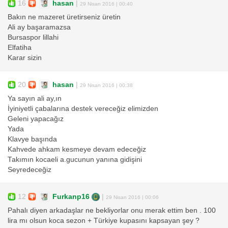
16
hasan
|
29 Nisan 2016 | 00:40
Bakın ne mazeret üretirseniz üretin
Ali ay başaramazsa
Bursaspor lillahi
Elfatiha
Karar sizin
20
hasan
|
29 Nisan 2016 | 00:38
Ya sayın ali ay,ın
İyiniyetli çabalarına destek vereceğiz elimizden
Geleni yapacağız
Yada
Klavye başında
Kahvede ahkam kesmeye devam edeceğiz
Takımın kocaeli a.gucunun yanına gidişini
Seyredeceğiz
12
Furkanp16
|
29 Nisan 2016 | 00:06
Pahalı diyen arkadaşlar ne bekliyorlar onu merak ettim ben . 100
lira mı olsun koca sezon + Türkiye kupasını kapsayan şey ?