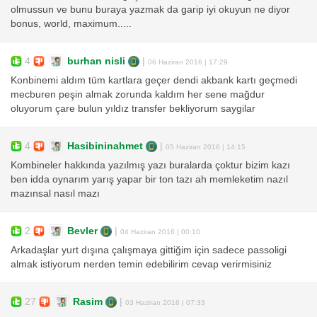
olmussun ve bunu buraya yazmak da garip iyi okuyun ne diyor
bonus, world, maximum.....
4
burhan nisli
|
06 Haziran 2016 | 17:29
Konbinemi aldım tüm kartlara geçer dendi akbank kartı geçmedi
mecburen peşin almak zorunda kaldım her sene mağdur
oluyorum çare bulun yıldız transfer bekliyorum saygilar
4
Hasibininahmet
|
05 Haziran 2016 | 14:15
Kombineler hakkında yazılmış yazı buralarda çoktur bizim kazı
ben idda oynarım yarış yapar bir ton tazı ah memleketim nazıl
mazınsal nasıl mazı
2
Bevler
|
04 Haziran 2016 | 00:10
Arkadaşlar yurt dışına çalışmaya gittiğim için sadece passoligi
almak istiyorum nerden temin edebilirim cevap verirmisiniz
27
Rasim
|
03 Haziran 2016 | 07:33