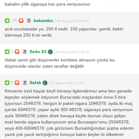
bakalim yillik sigaraya kac para veriyosunuz
-35
bakambu
|
06 Mayıs 2016 | 00:41
acık ucuzlatsalar ya. 250 tl nedir. 150 yapsınlar. şamili, bekiri
izlemeye 250 tl mi verilir.
3
Sedo 63
|
04 Mayıs 2016 | 19:25
İddialı senin gibi düşünenler kombine almasını çünkü bu
düşüncede olanlar zaten taraftar değildir
9
Safak
|
04 Mayıs 2016 | 18:43
Kimsenin özel hayatı keyfi kimseyi ilgilendirmez ama ben genede
bişeyler söylemek istiyorum Bursa'daki maçlardan önce 5 bira
içiyorsun 25#8378; hergün bi paket sigara 10#8378; ayda iki maç
içerde 50#8378; yapar aylık 300 #8378; sigaraya para veriyorsun
aylık 350#8378; zaten direk havaya keyfe duman oluyo gidiyo
evet bende sigara kullanıyorum ama Bursaspor'umu 250#8378;
veya 400-600#8378; çok görürsem Bursalılığımdan şüphe ederim
yazık çok yazık tartıştığımız konuya bakın beyler bi silkelenin