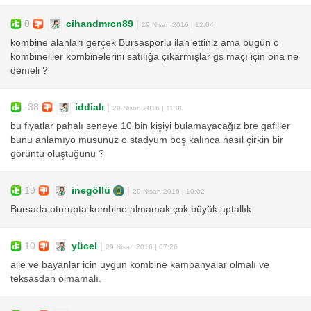
0
cihandmrcn89
|
29 Nisan 2016 | 12:04
kombine alanları gerçek Bursasporlu ilan ettiniz ama bugün o
kombineliler kombinelerini satılığa çıkarmışlar gs maçı için ona ne
demeli ?
-38
iddialı
|
29 Nisan 2016 | 11:00
bu fiyatlar pahalı seneye 10 bin kişiyi bulamayacağız bre gafiller
bunu anlamıyo musunuz o stadyum boş kalınca nasıl çirkin bir
görüntü oluştuğunu ?
19
inegöllü
|
29 Nisan 2016 | 10:02
Bursada oturupta kombine almamak çok büyük aptallık.
10
yücel
|
29 Nisan 2016 | 07:26
aile ve bayanlar icin uygun kombine kampanyalar olmalı ve
teksasdan olmamalı.