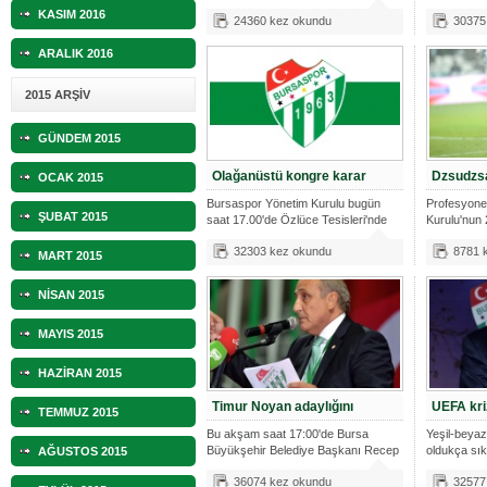
2015
düzenlenen
KASIM 2016
24360 kez okundu
30375
ARALIK 2016
2015 ARŞİV
GÜNDEM 2015
Olağanüstü kongre karar
Dzsudzsa
OCAK 2015
Bursaspor Yönetim Kurulu bugün
Profesyonel
ŞUBAT 2015
saat 17.00'de Özlüce Tesisleri'nde
Kurulu'nun 
topl
sayılı t
32303 kez okundu
8781 
MART 2015
NİSAN 2015
MAYIS 2015
HAZİRAN 2015
Timur Noyan adaylığını
UEFA kri
TEMMUZ 2015
Bu akşam saat 17:00'de Bursa
Yeşil-beyaz
Büyükşehir Belediye Başkanı Recep
oldukça sıkı
AĞUSTOS 2015
Altepe
36074 kez okundu
32577