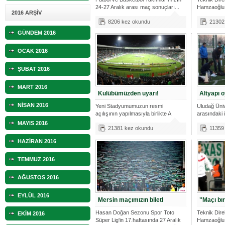
24-27 Aralık arası maç sonuçları...
Hamzaoğlu, 
2016 ARŞİV
sonuçlana
8206 kez okundu
21302
GÜNDEM 2016
OCAK 2016
ŞUBAT 2016
MART 2016
Kulübümüzden uyarı!
Altyapı o
NİSAN 2016
Yeni Stadyumumuzun resmi
Uludağ Üniv
açılışının yapılmasıyla birlikte A
arasındaki 
Takımımız,
MAYIS 2016
21381 kez okundu
11359
HAZİRAN 2016
TEMMUZ 2016
AĞUSTOS 2016
EYLÜL 2016
Mersin maçımızın biletl
"Maçı bır
Hasan Doğan Sezonu Spor Toto
Teknik Dir
EKİM 2016
Süper Lig'in 17.haftasında 27 Aralık
Hamzaoğlu,