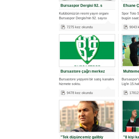
Bursaspor Dergisi 92. s
Efsane 
Kulübümüzün resmi yayın organı
Spor Toto S
Bursaspor Dergisi'nin 92. sayısı
bugün saat
bugünd
7275 kez okundu
9043 
Bursastore çağrı merkez
Muhtemel
Bursastore yepyeni bir satış kanalını
Bursaspor'
hizmete soktu.
Lig'in 15.h
9478 kez okundu
17812
"Tek düşüncemiz galibiy
"8 kişi k