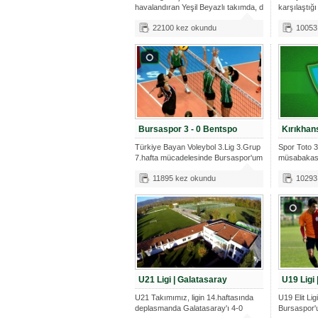
havalandıran Yeşil Beyazlı takımda, d
karşılaştığ
22100 kez okundu
10053
Bursaspor 3 - 0 Bentspo
Kırıkhans
Türkiye Bayan Voleybol 3.Lig 3.Grup
Spor Toto 3
7.hafta mücadelesinde Bursaspor'um
müsabakas
Kırıkhansp
11895 kez okundu
10293
U21 Ligi | Galatasaray
U19 Ligi
U21 Takımımız, ligin 14.haftasında
U19 Elit Lig
deplasmanda Galatasaray'ı 4-0
Bursaspor'