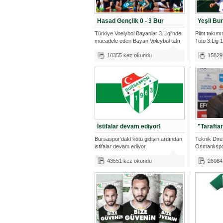
Hasad Gençlik 0 - 3 Bur
Yeşil Bur
Türkiye Voelybol Bayanlar 3.Ligi'nde
Pilot takım
mücadele eden Bayan Voleybol takı
Toto 3.Lig 
10355 kez okundu
15829
İstifalar devam ediyor!
"Tarafta
Bursaspor'daki kötü gidişin ardından
Teknik Dir
istifalar devam ediyor.
Osmanlıspo
yaptığı
43551 kez okundu
26084