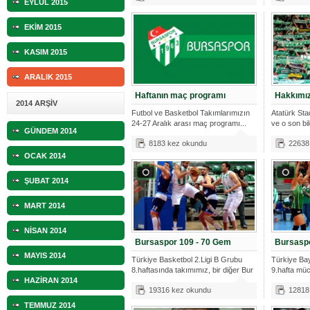
EYLÜL 2015
EKİM 2015
KASIM 2015
ARALIK 2015
Haftanın maç programı
Hakkımızı
2014 ARŞİV
Futbol ve Basketbol Takımlarımızın
Atatürk St
24-27 Aralık arası maç programı...
ve o son bi
GÜNDEM 2014
8183 kez okundu
22638
OCAK 2014
ŞUBAT 2014
MART 2014
NİSAN 2014
Bursaspor 109 - 70 Gem
Bursaspo
MAYIS 2014
Türkiye Basketbol 2.Ligi B Grubu
Türkiye Bay
8.haftasında takımımız, bir diğer Bur
9.hafta mü
HAZİRAN 2014
19316 kez okundu
12818
TEMMUZ 2014