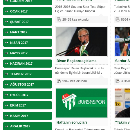
GÜNDEM 2017
2015-2016 Sezonu Spor Toto Süper
Futbol ve B
Lig ve Ziraat Türkiye Kupası
2-5 Ocak a
OCAK 2017
maçların
28455 kez okundu
8864 
ŞUBAT 2017
MART 2017
NİSAN 2017
MAYIS 2017
Divan Başkanı açıklama
Serdar A
HAZİRAN 2017
Bursaspor Divan Başkanlık Kurulu
Yeşil Beyaz
gündeme ilişkin bir basın bildirisi y
gösterdiği 
TEMMUZ 2017
iyi
9942 kez okundu
30150
AĞUSTOS 2017
EYLÜL 2017
EKİM 2017
KASIM 2017
Haftanın sonuçları
"Takım y
ARALIK 2017
Futbol ve Basketbol Takımlarımızın
Teknik Dir