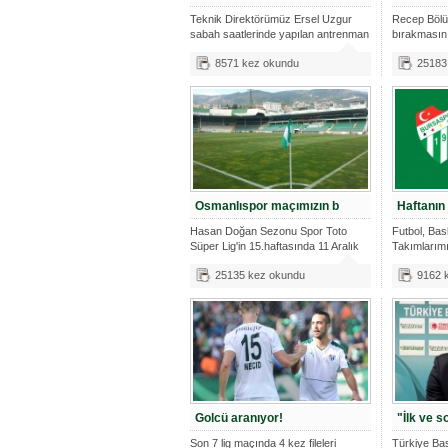
Teknik Direktörümüz Ersel Uzgur
Recep Bölü
sabah saatlerinde yapılan antrenman
bırakmasını
ön
çıkar
8571 kez okundu
25183
Osmanlıspor maçımızın b
Haftanın
Hasan Doğan Sezonu Spor Toto
Futbol, Bas
Süper Lig'in 15.haftasında 11 Aralık
Takımlarımı
2015
maç pr
25135 kez okundu
9162 
Golcü aranıyor!
"İlk ve s
Son 7 lig maçında 4 kez fileleri
Türkiye Bas