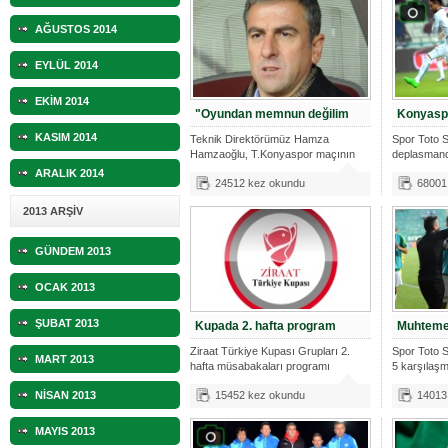
AĞUSTOS 2014
EYLÜL 2014
EKİM 2014
"Oyundan memnun değilim
Konyaspo
KASIM 2014
Teknik Direktörümüz Hamza
Spor Toto S
Hamzaoğlu, T.Konyaspor maçının
deplasmand
ardından yapt
ARALIK 2014
24512 kez okundu
68001
2013 ARŞİV
GÜNDEM 2013
OCAK 2013
ŞUBAT 2013
Kupada 2. hafta program
Muhtemel
Ziraat Türkiye Kupası Grupları 2.
Spor Toto S
MART 2013
hafta müsabakaları programı
5 karşılaş
açıkland
NİSAN 2013
15452 kez okundu
14013
MAYIS 2013