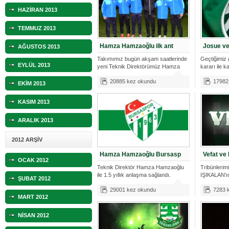
HAZİRAN 2013
TEMMUZ 2013
Hamza Hamzaoğlu ilk ant
Josue ve
AĞUSTOS 2013
Takımımız bugün akşam saatlerinde
Geçtiğimiz 
EYLÜL 2013
yeni Teknik Direktörümüz Hamza
kararı ile k
Hamza
20885 kez okundu
17982
EKİM 2013
KASIM 2013
ARALIK 2013
2012 ARŞİV
Hamza Hamzaoğlu Bursasp
Vefat ve
OCAK 2012
Teknik Direktör Hamza Hamzaoğlu
Tribünlerim
ile 1.5 yıllık anlaşma sağlandı.
IŞIKALAN'ı
ŞUBAT 2012
vefat
29001 kez okundu
7283 
MART 2012
NİSAN 2012