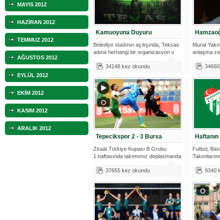
MAYIS 2012
HAZİRAN 2012
Kamuoyuna Duyuru
Hamzaoğl
TEMMUZ 2012
Belediye stadının açılışında, Teksas
Murat Yakın
adına herhangi bir organizasyon v
anlaşma ze
AĞUSTOS 2012
Beyazlı y
34148 kez okundu
34660
EYLÜL 2012
EKİM 2012
KASIM 2012
ARALIK 2012
Tepecikspor 2 - 3 Bursa
Haftanın
Ziraat Türkiye Kupası B Grubu
Futbol, Bas
1.haftasında takımımız deplasmanda
Takımlarımı
Spor
maç pr
37655 kez okundu
9340 