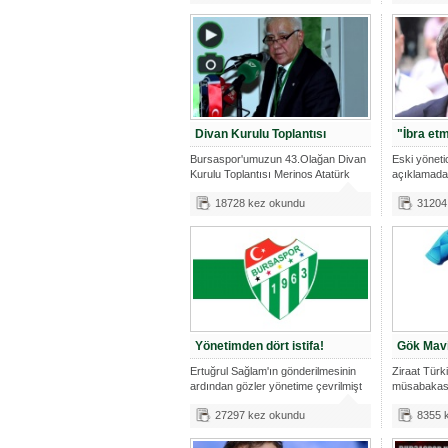
Divan Kurulu Toplantısı
"İbra et
Bursaspor'umuzun 43.Olağan Divan
Eski yöneti
Kurulu Toplantısı Merinos Atatürk
açıklamada
Kon
Recep
18728 kez okundu
31204
Yönetimden dört istifa!
Gök Mavi
Ertuğrul Sağlam'ın gönderilmesinin
Ziraat Türk
ardından gözler yönetime çevrilmişt
müsabakası
oynayaca
27297 kez okundu
8355 