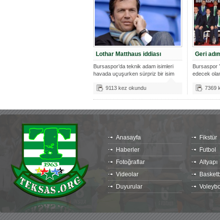
Lothar Matthaus iddiası
Geri adım
Bursaspor’da teknik adam isimleri
Bursaspor Y
havada uçuşurken sürpriz bir isim
edecek olan
Öz
9113 kez okundu
7369 
Anasayfa
Fikstür
Haberler
Futbol
Fotoğraflar
Altyapı
Videolar
Basketb
Duyurular
Voleybo