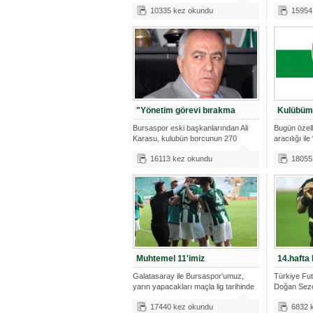
mağlu
Özselek
10335 kez okundu
15954
"Yönetim görevi bırakma
Kulübüm
Bursaspor eski başkanlarından Ali
Bugün özell
Karasu, kulubün borcunun 270
aracılığı i
milyon
16113 kez okundu
18055
Muhtemel 11'imiz
14.hafta
Galatasaray ile Bursaspor'umuz,
Türkiye Fu
yarın yapacakları maçla lig tarihinde
Doğan Sezo
14.h
17440 kez okundu
6832 