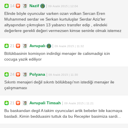
14
Nazif
|
09 Aralık 2015 | 12:04
Elinde böyle oyuncular varken ozan volkan Sercan Eren
Muhammed serdar ve Serkan kurtuluşlar Serdar Aziz'ler
altyapından çıkmışken 13 yabancı transfer edip , elindeki
değerlere gerekli değeri vermezsen kimse seninle olmak istemez
21
Avrupalı
|
09 Aralık 2015 | 11:32
Bölükbasinin komisyon indirdigi menajer ile calismadigi icin
cocuga yazik ediliyor
24
Polyana
|
09 Aralık 2015 | 11:30
Sıkıntı menajeri değil sıkıntı bölükbaşı'nın istediği menajer ile
çalışmaması
21
Avrupali Timsah
|
09 Aralık 2015 | 11:21
Bu baskandan degil A takim oyunculari artik bebeler bile kacmaya
basladi..Kimin bedduasini tuttuk da bu Recepler basimiza sardi...