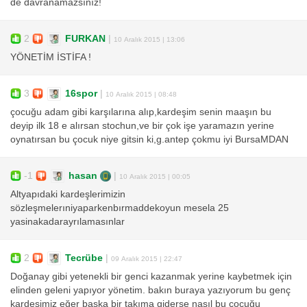
de davranamazsınız!
2
FURKAN
|
10 Aralık 2015 | 13:06
YÖNETİM İSTİFA !
3
16spor
|
10 Aralık 2015 | 08:48
çocuğu adam gibi karşılarına alıp,kardeşim senin maaşın bu
deyip ilk 18 e alırsan stochun,ve bir çok işe yaramazın yerine
oynatırsan bu çocuk niye gitsin ki,g.antep çokmu iyi BursaMDAN
-1
hasan
|
10 Aralık 2015 | 00:05
Altyapıdaki kardeşlerimizin
sözleşmelerıniyaparkenbırmaddekoyun mesela 25
yasinakadarayrılamasınlar
2
Tecrübe
|
09 Aralık 2015 | 22:47
Doğanay gibi yetenekli bir genci kazanmak yerine kaybetmek için
elinden geleni yapıyor yönetim. bakın buraya yazıyorum bu genç
kardeşimiz eğer başka bir takıma giderse nasıl bu çocuğu