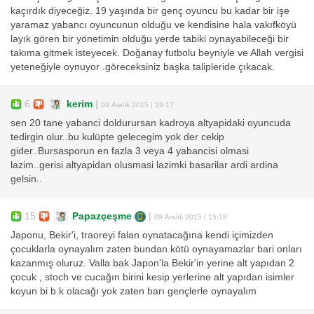
kaçırdık diyeceğiz. 19 yaşında bir genç oyuncu bu kadar bir işe
yaramaz yabancı oyuncunun olduğu ve kendisine hala vakıfköyü
layık gören bir yönetimin olduğu yerde tabiki oynayabileceği bir
takıma gitmek isteyecek. Doğanay futbolu beyniyle ve Allah vergisi
yeteneğiyle oynuyor .göreceksiniz başka talipleride çıkacak.
6
kerim
|
09 Aralık 2015 | 19:17
sen 20 tane yabanci doldurursan kadroya altyapidaki oyuncuda
tedirgin olur..bu kulüpte gelecegim yok der cekip
gider..Bursasporun en fazla 3 veya 4 yabancisi olmasi
lazim..gerisi altyapidan olusmasi lazimki basarilar ardi ardina
gelsin..
15
Papazçeşme
|
09 Aralık 2015 | 15:18
Japonu, Bekir'i, traoreyi falan oynatacağına kendi içimizden
çocuklarla oynayalım zaten bundan kötü oynayamazlar bari onları
kazanmış oluruz. Valla bak Japon'la Bekir'in yerine alt yapıdan 2
çocuk , stoch ve cucağın birini kesip yerlerine alt yapıdan isimler
koyun bi b.k olacağı yok zaten barı gençlerle oynayalım