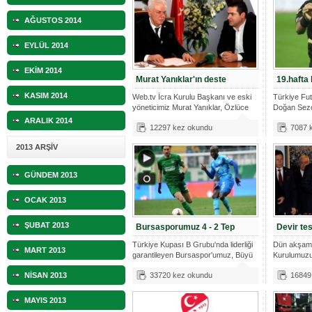
AĞUSTOS 2014
EYLÜL 2014
EKİM 2014
Murat Yanıklar'ın deste
19.hafta
KASIM 2014
Web.tv İcra Kurulu Başkanı ve eski
Türkiye Fu
yöneticimiz Murat Yanıklar, Özlüce
Doğan Sezo
19.h
ARALIK 2014
12297 kez okundu
7087 
2013 ARŞİV
GÜNDEM 2013
OCAK 2013
ŞUBAT 2013
Bursasporumuz 4 - 2 Tep
Devir tes
Türkiye Kupası B Grubu'nda liderliği
Dün akşam 
MART 2013
garantileyen Bursaspor'umuz, Büyü
Kurulumuzu
Bölükba
NİSAN 2013
33720 kez okundu
16849
MAYIS 2013