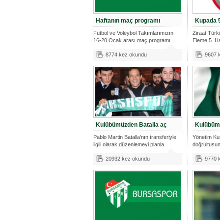
Haftanın maç programı
Kupada 5
Futbol ve Voleybol Takımlarımızın
Ziraat Tür
16-20 Ocak arası maç programı...
Eleme 5. Ha
açı
8774 kez okundu
9607 
Kulübümüzden Batalla aç
Kulübümü
Pablo Martin Batalla'nın transferiyle
Yönetim Ku
ilgili olarak düzenlemeyi planla
doğrultusun
20932 kez okundu
9770 