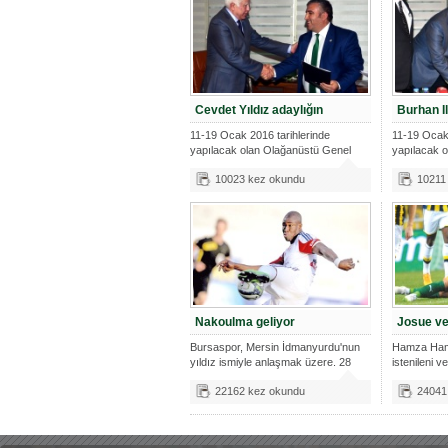
Cevdet Yıldız adaylığın
Burhan Il
11-19 Ocak 2016 tarihlerinde
11-19 Ocak 
yapılacak olan Olağanüstü Genel
yapılacak 
Kurul'da
Kurul'da
10023 kez okundu
10211
Nakoulma geliyor
Josue ve
Bursaspor, Mersin İdmanyurdu'nun
Hamza Hamz
yıldız ismiyle anlaşmak üzere. 28
istenileni 
yaş
gönder
22162 kez okundu
24041