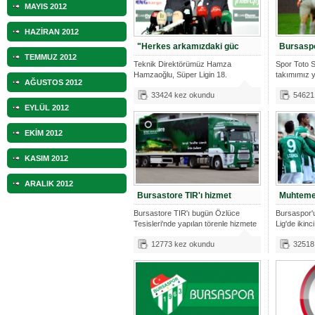
MAYIS 2012
HAZİRAN 2012
"Herkes arkamızdaki güc
Bursaspo
TEMMUZ 2012
Teknik Direktörümüz Hamza
Spor Toto S
Hamzaoğlu, Süper Ligin 18.
takımımız 
AĞUSTOS 2012
haftasında Trabzo
33424 kez okundu
54621
EYLÜL 2012
EKİM 2012
KASIM 2012
ARALIK 2012
Bursastore TIR'ı hizmet
Muhtemel
Bursastore TIR'ı bugün Özlüce
Bursaspor'
Tesisleri'nde yapılan törenle hizmete
Lig'de ikinc
gi
12773 kez okundu
32518