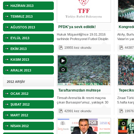
HAZİRAN 2013
TEMMUZ 2013
PFDK'ya sevk edildik!
Kongrede
AĞUSTOS 2013
Hukuk Müşavirliği'nce 19.01.2016
Ali Ay, Bur
EYLÜL 2013
tarihinde Profesyonel Futbol Disiplin
Vatan'ın ya
25.
19955 kez okundu
44387
EKİM 2013
KASIM 2013
ARALIK 2013
2012 ARŞİV
Taraftarımızdan muhteşe
Tepeciks
OCAK 2012
Timsah Arena'da ilk resmi maçına
Ziraat Tür
çıkan Bursaspor'umuz, yaklaşık 30
5.hafta ka
ŞUBAT 2012
bin
2016 Çar
42991 kez okundu
19976
MART 2012
NİSAN 2012