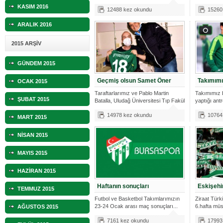
KASIM 2016
12488 kez okundu
15260
ARALIK 2016
2015 ARŞİV
GÜNDEM 2015
Geçmiş olsun Samet Öner
Takımımız
OCAK 2015
Taraftarlarımız ve Pablo Martin
Takımımız 
ŞUBAT 2015
Batalla, Uludağ Üniversitesi Tıp Fakül
yaptığı ant
maçı haz
14978 kez okundu
10764
MART 2015
NİSAN 2015
MAYIS 2015
HAZİRAN 2015
Haftanın sonuçları
Eskişehi
TEMMUZ 2015
Futbol ve Basketbol Takımlarımızın
Ziraat Tür
23-24 Ocak arası maç sonuçları...
6.hafta mü
AĞUSTOS 2015
Bursaspor'
7161 kez okundu
17993