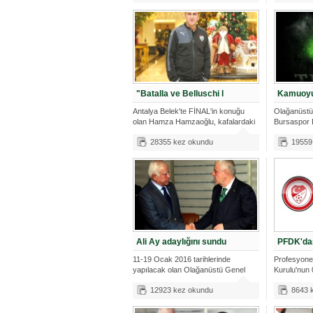
"Batalla ve Belluschi l
Kamuoyu
Antalya Belek'te FİNAL'in konuğu
Olağanüstü
olan Hamza Hamzaoğlu, kafalardaki
Bursaspor 
sor
Bursaspor
28355 kez okundu
19559
Ali Ay adaylığını sundu
PFDK'da
11-19 Ocak 2016 tarihlerinde
Profesyonel
yapılacak olan Olağanüstü Genel
Kurulu'nun 
Kurul'da
oldu
12923 kez okundu
8643 