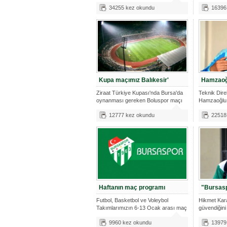
ekiplerinde
34255 kez okundu
16396
Kupa maçımız Balıkesir'
Hamzaoğl
Ziraat Türkiye Kupası'nda Bursa'da
Teknik Dir
oynanması gereken Boluspor maçı
Hamzaoğlu,
içi
toplantısı
12777 kez okundu
22518
Haftanın maç programı
"Bursasp
Futbol, Basketbol ve Voleybol
Hikmet Kar
Takımlarımızın 6-13 Ocak arası maç
güvendiğini 
progr
gen
9960 kez okundu
13979