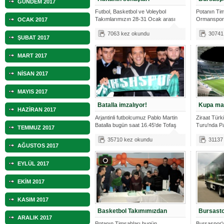
GÜNDEM 2017
Futbol, Basketbol ve Voleybol
Potanın Tim
Takımlarımızın 28-31 Ocak arası
Ormanspor'u
OCAK 2017
maç sonu
Salonu
7063 kez okundu
30741
ŞUBAT 2017
MART 2017
NİSAN 2017
MAYIS 2017
Batalla imzalıyor!
Kupa maç
HAZİRAN 2017
Arjantinli futbolcumuz Pablo Martin
Ziraat Türk
Batalla bugün saat 16.45'de Tofaş
Turu'nda P
TEMMUZ 2017
oynayacağ
35710 kez okundu
31137
AĞUSTOS 2017
EYLÜL 2017
EKİM 2017
KASIM 2017
Basketbol Takımımızdan
Bursasto
ARALIK 2017
Potanın Timsahları bugün
Bursaspor'u