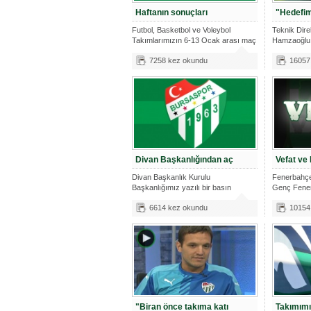
Haftanın sonuçları
"Hedefim
Futbol, Basketbol ve Voleybol
Teknik Dir
Takımlarımızın 6-13 Ocak arası maç
Hamzaoğlu B
sonuç
ardından y
7258 kez okundu
16057
Divan Başkanlığından aç
Vefat ve
Divan Başkanlık Kurulu
Fenerbahçe
Başkanlığımız yazılı bir basın
Genç Fenerb
açıklaması yaptı
Kal
6614 kez okundu
10154
"Biran önce takıma katı
Takımımız