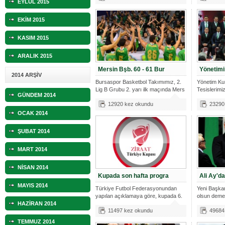
EYLÜL 2015
EKİM 2015
KASIM 2015
ARALIK 2015
Mersin Bşb. 60 - 61 Bur
Yönetimi
2014 ARŞİV
Bursaspor Basketbol Takımımız, 2.
Yönetim Ku
Lig B Grubu 2. yarı ilk maçında Mers
Tesislerimi
GÜNDEM 2014
toplantısın
12920 kez okundu
23290
OCAK 2014
ŞUBAT 2014
MART 2014
NİSAN 2014
Kupada son hafta progra
Ali Ay'da
MAYIS 2014
Türkiye Futbol Federasyonundan
Yeni Başkan
yapılan açıklamaya göre, kupada 6.
olsun deme
HAZİRAN 2014
haft
11497 kez okundu
49684
TEMMUZ 2014