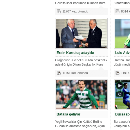
Grup’ta lider konumda bulunan Burs
3.haftasınd
oynayac
11707 kez okundu
8614 
Ersin Kurtuluş adaylıkt
Luis Adv
Olağanüstü Genel Kurul'da başkanlık
Hamza Ham
adaylığı için Divan Başkanlık Kuru
düşünmediği
Advi
11151 kez okundu
11914
Batalla geliyor!
Bursaspo
Yeşil Beyazlılar Çin Kulübü Beijing
Bursaspor'
Guoan ile anlaşma sağlarken, Arjan
kampının s