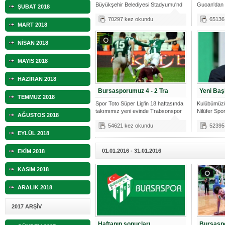
10.04.2023 14:44 |
Hoş geldin Göktuğ Bebek!
Büyükşehir Belediyesi Stadyumu'nd
Guoan'dan tr
ŞUBAT 2018
70297 kez okundu
65136
30.12.2022 18:00 |
Hoş geldin Kadir Kağan Bebek!
MART 2018
11.11.2025 14:13 |
Hoş geldin Ertuğrul Bebek!
NİSAN 2018
12.10.2025 17:30 |
MUTLULUKLAR SİNAN SILACI
MAYIS 2018
16.07.2024 14:32 |
Hoş geldin Kerem Bebek!
HAZİRAN 2018
Bursasporumuz 4 - 2 Tra
Yeni Baş
08.01.2024 19:01 |
Hoş geldin Aslan bebek!
TEMMUZ 2018
Spor Toto Süper Lig'in 18.haftasında
Kulübümüzü
takımımız yeni evinde Trabsonspor
Nilüfer Spo
AĞUSTOS 2018
03.01.2024 19:09 |
Hoş geldin Güneş bebek!
54621 kez okundu
52395
EYLÜL 2018
01.01.2016 - 31.01.2016
EKİM 2018
KASIM 2018
ARALIK 2018
2017 ARŞİV
Haftanın sonuçları
Bursaspo