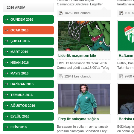
Osmangazi Belediyesi Engelliler
taraftarları
2016 ARŞİV
Bakım Merkezi
10262 kez okundu
10514
GÜNDEM 2016
OCAK 2016
ŞUBAT 2016
MART 2016
Liderlik maçımızın bile
Haftanın
NİSAN 2016
TB2L 13.haftasında 30 Ocak 2016
Futbol, Bas
Cumartesi günü saat:18:00'da Tofaş
Takımlarım
Nil
maç prog
MAYIS 2016
12941 kez okundu
9780 
HAZİRAN 2016
TEMMUZ 2016
AĞUSTOS 2016
EYLÜL 2016
Frey ile anlaşma sağlan
Berisha r
Bursaspor ile yollarını ayıran ancak
Bölükbaşı'nı
EKİM 2016
parasını alamayan Sebastien Frey’
en pahalı ç