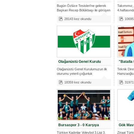
Bugün Özlüce Tesisleri'ne gelerek
Takımımız, 
Başkan Recep Bölükbaşı ile görüşen
4.haftasın
v
28143 kez okundu
10695
Olağanüstü Genel Kurulu
"Batalla 
Olağanüstü Genel Kurulumuzun ilk
Teknik Dir
oturumu yeterli çoğunluk
Hamzaoğlu,
sağlanamadığ
ardından ya
18359 kez okundu
31971
Bursaspor 3 - 0 Karşıya
Gök Mavi
Türkiye Kadınlar Voleybol 3.Ligi 3.
Ziraat Tür