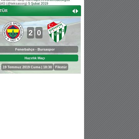
AS (@teksasorg)
5 Şubat 2019
Hoş geldin Aslan bebek!
Teksas tribününden Kaan İnal'ın dünya ta
Hoş geldin Güneş bebek!
Teksas tribününden Sadettin Çetinoğlu'nu
2
0
0
3
Fenerbahçe - Bursaspor
Bursaspor - Sepahan
Hazırlık Maçı
Hazırlık Maçı
19 Temmuz 2019 Cuma | 18:30
Fikstür
25 Temmuz 2019 Perşembe | 18: