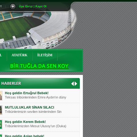
r!
|
Üye Girişi | Kayıt Ol
Mutluluklar Ceyhun Tetik
Teksas tribünlerinin sevilen isimlerinde
Bursasporumuzun önü açılsın is
Teksaslı Bursasporlular Derneği Başkanı
Hoş geldin Alaz Bebek!
Teksas.org sistem yöneticisi, ekibimizin
L
ATATÜRK
İLETİŞİM
Hoş geldin Göktuğ Bebek!
Teksas.org ekibimizden ve tribünlerimizi
Hoş geldin Kadir Kağan Bebek!
Teksas tribünlerinden Basri İleri'nin dü
Hoş geldin Ertuğrul Bebek!
Teksas tribünlerinden Emre Aydın'ın düny
MUTLULUKLAR SİNAN SILACI
Tribünlerimizin sevilen isimlerinden Sin
Hoş geldin Kerem Bebek!
Tribünlerimizden Mesut Ulusoy'un (Duka)
Hoş geldin Aslan bebek!