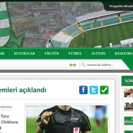
Hoşgeldin Misafi
oruz!
LAR
DUYURULAR
FİKSTÜR
FUTBOL
ALTYAPI
BASKETBO
 okunma
 Turu
oruz!
i Chikhura
4