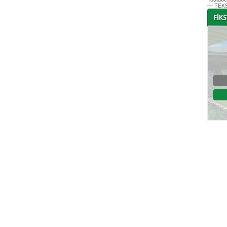
— TEKS
-
-
Bursaspor - Altınordu
1. Lig 32. Hafta
04 Temmuz 2020 Cumartesi | 20:00
Fikstür