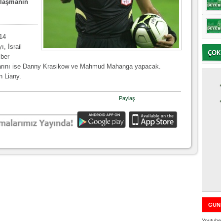
ılaşmanın
14
, İsrail
iber
klarını ise Danny Krasikow ve Mahmud Mahanga yapacak.
 Liany.
Paylaş
GÜN
Youtube 