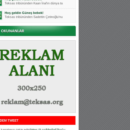
Teksas tribününden Kaan İnal'ın dünya ta
Hoş geldin Güneş bebek!
Teksas tribününden Sadettin Çetinoğlu'nu
Mutluluklar Ceyhun Tetik
Teksas tribünlerinin sevilen isimlerinde
Bursasporumuzun önü açılsın is
Teksaslı Bursasporlular Derneği Başkanı
Hoş geldin Alaz Bebek!
Teksas.org sistem yöneticisi, ekibimizin
Hoş geldin Göktuğ Bebek!
Teksas.org ekibimizden ve tribünlerimizi
Hoş geldin Kadir Kağan Bebek!
Teksas tribünlerinden Basri İleri'nin dü
Hoş geldin Ertuğrul Bebek!
Teksas tribünlerinden Emre Aydın'ın düny
MUTLULUKLAR SİNAN SILACI
Tribünlerimizin sevilen isimlerinden Sin
DEM TWEET
Hoş geldin Kerem Bebek!
Tribünlerimizden Mesut Ulusoy'un (Duka)
kanalımızı takip edin!
https://t.co/Mm9a63kg1u