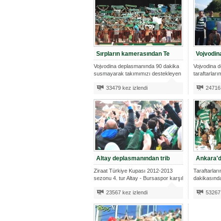
Sırpların kamerasından Te
Vojvodin
Vojvodina deplasmanında 90 dakika
Vojvodina 
susmayarak takımımızı destekleyen
taraftarlar
ta
yolculuğunu
33479 kez izlendi
24716 
Altay deplasmanından trib
Ankara'd
Ziraat Türkiye Kupası 2012-2013
Taraftarlar
sezonu 4. tur Altay - Bursaspor karşıl
dakikasınd
23567 kez izlendi
53267 