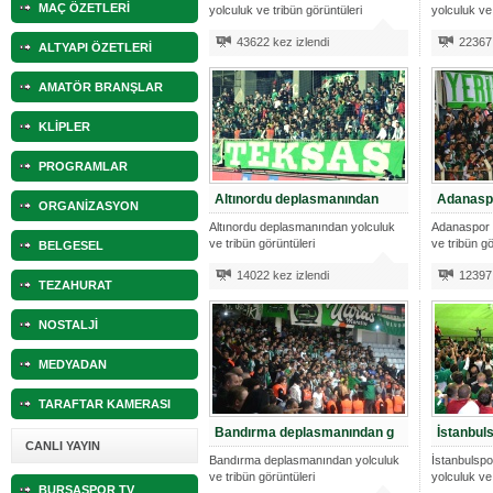
MAÇ ÖZETLERİ
yolculuk ve tribün görüntüleri
yolculuk ve 
10.04.2023 14:44 |
Hoş geldin Göktuğ Bebek!
43622 kez izlendi
22367 
ALTYAPI ÖZETLERİ
30.12.2022 18:00 |
Hoş geldin Kadir Kağan Bebek!
AMATÖR BRANŞLAR
11.11.2025 14:13 |
Hoş geldin Ertuğrul Bebek!
KLİPLER
12.10.2025 17:30 |
MUTLULUKLAR SİNAN SILACI
PROGRAMLAR
16.07.2024 14:32 |
Hoş geldin Kerem Bebek!
Altınordu deplasmanından
Adanasp
ORGANİZASYON
Altınordu deplasmanından yolculuk
Adanaspor 
08.01.2024 19:01 |
Hoş geldin Aslan bebek!
ve tribün görüntüleri
ve tribün gö
BELGESEL
03.01.2024 19:09 |
Hoş geldin Güneş bebek!
14022 kez izlendi
12397 
TEZAHURAT
NOSTALJİ
MEDYADAN
TARAFTAR KAMERASI
Bandırma deplasmanından g
İstanbul
CANLI YAYIN
Bandırma deplasmanından yolculuk
İstanbulsp
ve tribün görüntüleri
yolculuk ve 
BURSASPOR TV