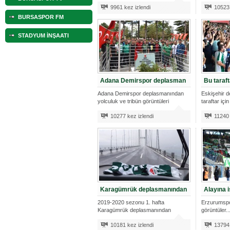
9961 kez izlendi
10523 
BURSASPOR FM
STADYUM İNŞAATI
Adana Demirspor deplasman
Bu taraft
Adana Demirspor deplasmanından
Eskişehir 
yolculuk ve tribün görüntüleri
taraftar için
10277 kez izlendi
11240 
Karagümrük deplasmanından
Alayına 
2019-2020 sezonu 1. hafta
Erzurumsp
Karagümrük deplasmanından
görüntüler..
görüntüler...
10181 kez izlendi
13794 