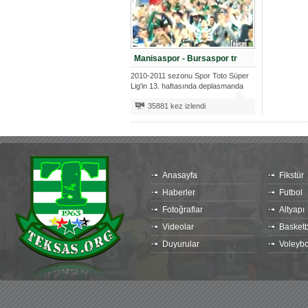
Manisaspor - Bursaspor tr
2010-2011 sezonu Spor Toto Süper
Lig'in 13. haftasında deplasmanda
kar
35881 kez izlendi
Anasayfa
Fikstür
Haberler
Futbol
Fotoğraflar
Altyapı
Videolar
Basketb
Duyurular
Voleybo