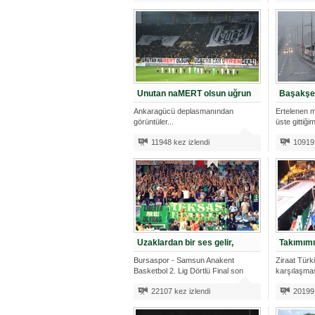
Unutan naMERT olsun uğrun
Başakşe
Ankaragücü deplasmanından
Ertelenen m
görüntüler...
üste gittiğ
11948 kez izlendi
10919 
Uzaklardan bir ses gelir,
Takımım
Bursaspor - Samsun Anakent
Ziraat Türki
Basketbol 2. Lig Dörtlü Final son
karşılaşma
karşılaşm
22107 kez izlendi
20199 