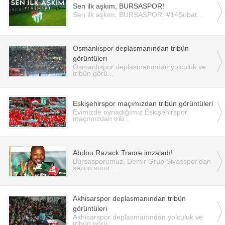
Sen ilk aşkım, BURSASPOR!
Sen ilk aşkım, BURSASPOR. #14Şubat...
Osmanlıspor deplasmanından tribün
görüntüleri
Osmanlıspor deplasmanından yolculuk ve
tribün görü...
Eskişehirspor maçımızdan tribün görüntüleri
Evimizde oynadığımız Eskişehirspor
maçımızdan trib...
Abdou Razack Traore imzaladı!
Bursasporumuz, Demir Grup Sivasspor'dan
sezon sonu...
Akhisarspor deplasmanından tribün
görüntüleri
Akhisarspor deplasmanından yolculuk ve
tribün görü...