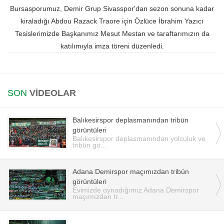
Bursasporumuz, Demir Grup Sivasspor'dan sezon sonuna kadar
Instagram
kiraladığı Abdou Razack Traore için Özlüce İbrahim Yazıcı
Tesislerimizde Başkanımız Mesut Mestan ve taraftarımızın da
Android
katılımıyla imza töreni düzenledi.
iOS
SON
VİDEOLAR
Balıkesirspor deplasmanından tribün
görüntüleri
Balıkesirspor deplasmanından yolculuk ve
tribün gö...
Adana Demirspor maçımızdan tribün
görüntüleri
Evimizde oynadığımız Adana Demirspor
maçımızdan tr...