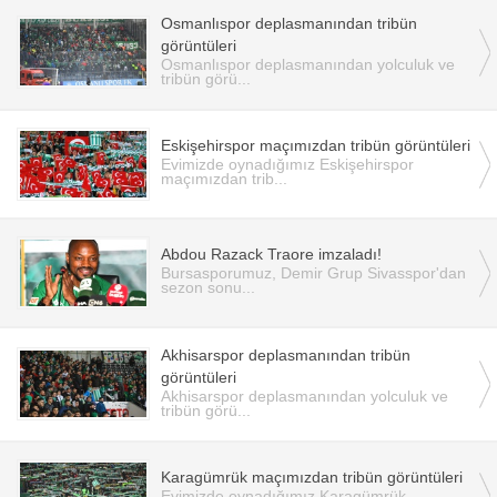
Osmanlıspor deplasmanından tribün
görüntüleri
Osmanlıspor deplasmanından yolculuk ve
tribün görü...
Eskişehirspor maçımızdan tribün görüntüleri
Evimizde oynadığımız Eskişehirspor
maçımızdan trib...
Abdou Razack Traore imzaladı!
Bursasporumuz, Demir Grup Sivasspor'dan
sezon sonu...
Akhisarspor deplasmanından tribün
görüntüleri
Akhisarspor deplasmanından yolculuk ve
tribün görü...
Karagümrük maçımızdan tribün görüntüleri
Evimizde oynadığımız Karagümrük