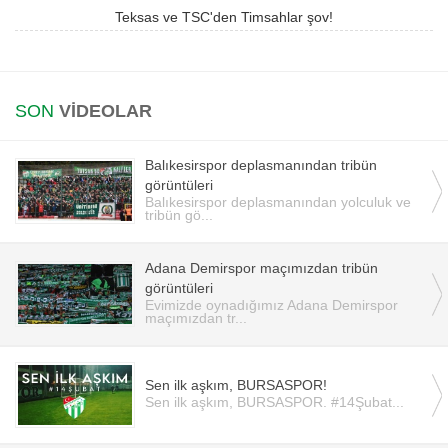
Teksas ve TSC'den Timsahlar şov!
Instagram
Android
SON
VİDEOLAR
iOS
Balıkesirspor deplasmanından tribün
görüntüleri
Balıkesirspor deplasmanından yolculuk ve
tribün gö...
Adana Demirspor maçımızdan tribün
görüntüleri
Evimizde oynadığımız Adana Demirspor
maçımızdan tr...
Sen ilk aşkım, BURSASPOR!
Sen ilk aşkım, BURSASPOR. #14Şubat...