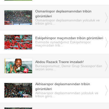
Osmanlıspor deplasmanından tribün
görüntüleri
Osmanlıspor deplasmanından yolculuk ve
tribün görü...
Eskişehirspor maçımızdan tribün görüntüleri
Evimizde oynadığımız Eskişehirspor
maçımızdan trib...
Abdou Razack Traore imzaladı!
Bursasporumuz, Demir Grup Sivasspor'dan
sezon sonu...
Akhisarspor deplasmanından tribün
görüntüleri
Akhisarspor deplasmanından yolculuk ve
tribün görü...