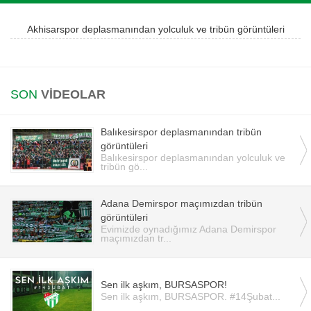
Instagram
Akhisarspor deplasmanından yolculuk ve tribün görüntüleri
Android
SON
VİDEOLAR
iOS
Balıkesirspor deplasmanından tribün
görüntüleri
Balıkesirspor deplasmanından yolculuk ve
tribün gö...
Adana Demirspor maçımızdan tribün
görüntüleri
Evimizde oynadığımız Adana Demirspor
maçımızdan tr...
Sen ilk aşkım, BURSASPOR!
Sen ilk aşkım, BURSASPOR. #14Şubat...