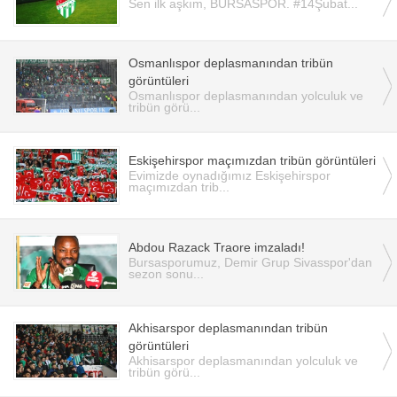
Sen ilk aşkım, BURSASPOR. #14Şubat...
Osmanlıspor deplasmanından tribün
görüntüleri
Osmanlıspor deplasmanından yolculuk ve
tribün görü...
Eskişehirspor maçımızdan tribün görüntüleri
Evimizde oynadığımız Eskişehirspor
maçımızdan trib...
Abdou Razack Traore imzaladı!
Bursasporumuz, Demir Grup Sivasspor'dan
sezon sonu...
Akhisarspor deplasmanından tribün
görüntüleri
Akhisarspor deplasmanından yolculuk ve
tribün görü...