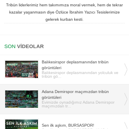
Tribün liderlerimiz hem takımımıza moral vermek, hem de tekrar
Instagram
kazalar yaşanmasın diye Özlüce İbrahim Yazıcı Tesislerimize
gelerek kurban kesti.
Android
iOS
SON
VİDEOLAR
Balıkesirspor deplasmanından tribün
görüntüleri
Balıkesirspor deplasmanından yolculuk ve
tribün gö...
Adana Demirspor maçımızdan tribün
görüntüleri
Evimizde oynadığımız Adana Demirspor
maçımızdan tr...
Sen ilk aşkım, BURSASPOR!