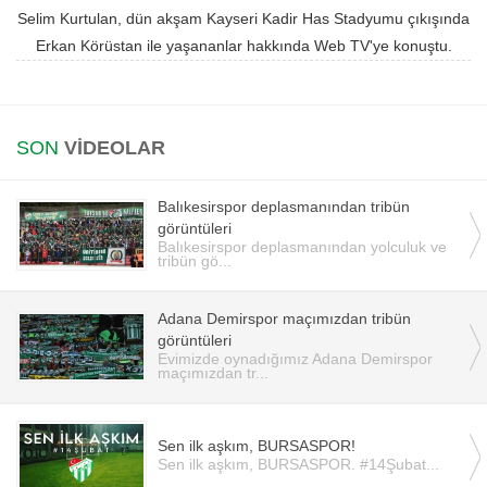
Selim Kurtulan, dün akşam Kayseri Kadir Has Stadyumu çıkışında
Instagram
Erkan Körüstan ile yaşananlar hakkında Web TV'ye konuştu.
Android
SON
VİDEOLAR
iOS
Balıkesirspor deplasmanından tribün
görüntüleri
Balıkesirspor deplasmanından yolculuk ve
tribün gö...
Adana Demirspor maçımızdan tribün
görüntüleri
Evimizde oynadığımız Adana Demirspor
maçımızdan tr...
Sen ilk aşkım, BURSASPOR!
Sen ilk aşkım, BURSASPOR. #14Şubat...