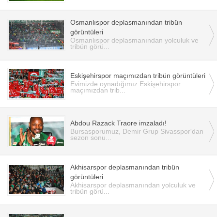
Osmanlıspor deplasmanından tribün
görüntüleri
Osmanlıspor deplasmanından yolculuk ve
tribün görü...
Eskişehirspor maçımızdan tribün görüntüleri
Evimizde oynadığımız Eskişehirspor
maçımızdan trib...
Abdou Razack Traore imzaladı!
Bursasporumuz, Demir Grup Sivasspor'dan
sezon sonu...
Akhisarspor deplasmanından tribün
görüntüleri
Akhisarspor deplasmanından yolculuk ve
tribün görü...