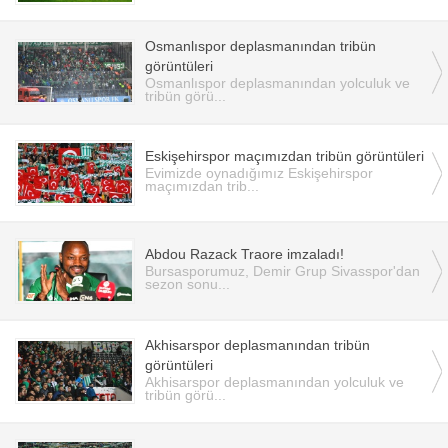
Osmanlıspor deplasmanından tribün
görüntüleri
Osmanlıspor deplasmanından yolculuk ve
tribün görü...
Eskişehirspor maçımızdan tribün görüntüleri
Evimizde oynadığımız Eskişehirspor
maçımızdan trib...
Abdou Razack Traore imzaladı!
Bursasporumuz, Demir Grup Sivasspor'dan
sezon sonu...
Akhisarspor deplasmanından tribün
görüntüleri
Akhisarspor deplasmanından yolculuk ve
tribün görü...