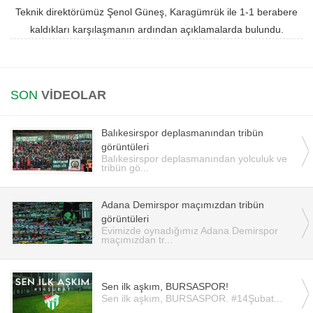
Teknik direktörümüz Şenol Güneş, Karagümrük ile 1-1 berabere
Instagram
kaldıkları karşılaşmanın ardından açıklamalarda bulundu.
Android
SON
VİDEOLAR
iOS
Balıkesirspor deplasmanından tribün
görüntüleri
Balıkesirspor deplasmanından yolculuk ve
tribün gö...
Adana Demirspor maçımızdan tribün
görüntüleri
Evimizde oynadığımız Adana Demirspor
maçımızdan tr...
Sen ilk aşkım, BURSASPOR!
Sen ilk aşkım, BURSASPOR. #14Şubat...