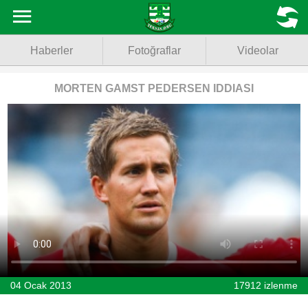
Haberler
MENU
Haberler
Fotoğraflar
Videolar
Fotoğraflar
Videolar
MORTEN GAMST PEDERSEN IDDIASI
Basketbol
Voleybol
Puan Durumu
Fikstür
Facebook
04 Ocak 2013
17912 izlenme
Twitter