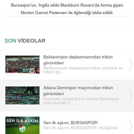
Bursaspor'un, İngiliz ekibi Blackburn Rovers'da forma giyen
Instagram
Morten Gamst Pedersen ile ilgilendiği iddia edildi.
Android
SON
VİDEOLAR
iOS
Balıkesirspor deplasmanından tribün
görüntüleri
Balıkesirspor deplasmanından yolculuk ve
tribün gö...
Adana Demirspor maçımızdan tribün
görüntüleri
Evimizde oynadığımız Adana Demirspor
maçımızdan tr...
Sen ilk aşkım, BURSASPOR!
Sen ilk aşkım, BURSASPOR. #14Şubat...