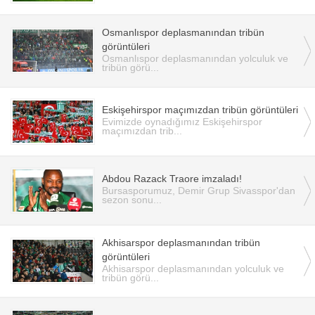
Osmanlıspor deplasmanından tribün
görüntüleri
Osmanlıspor deplasmanından yolculuk ve
tribün görü...
Eskişehirspor maçımızdan tribün görüntüleri
Evimizde oynadığımız Eskişehirspor
maçımızdan trib...
Abdou Razack Traore imzaladı!
Bursasporumuz, Demir Grup Sivasspor'dan
sezon sonu...
Akhisarspor deplasmanından tribün
görüntüleri
Akhisarspor deplasmanından yolculuk ve
tribün görü...