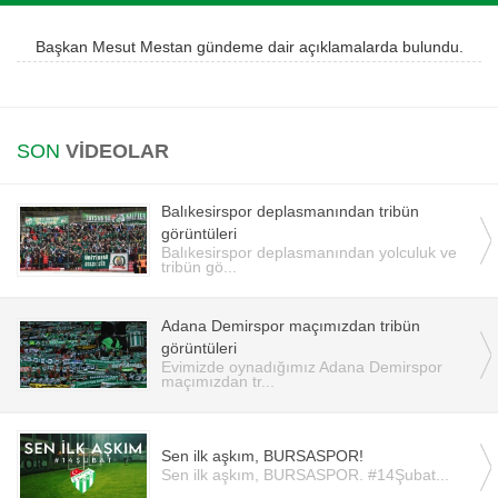
Instagram
Başkan Mesut Mestan gündeme dair açıklamalarda bulundu.
Android
SON
VİDEOLAR
iOS
Balıkesirspor deplasmanından tribün
görüntüleri
Balıkesirspor deplasmanından yolculuk ve
tribün gö...
Adana Demirspor maçımızdan tribün
görüntüleri
Evimizde oynadığımız Adana Demirspor
maçımızdan tr...
Sen ilk aşkım, BURSASPOR!
Sen ilk aşkım, BURSASPOR. #14Şubat...