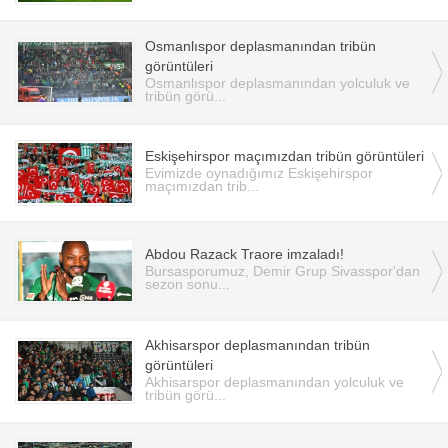
Osmanlıspor deplasmanından tribün
görüntüleri
Osmanlıspor deplasmanından yolculuk ve
tribün görü...
Eskişehirspor maçımızdan tribün görüntüleri
Evimizde oynadığımız Eskişehirspor
maçımızdan trib...
Abdou Razack Traore imzaladı!
Bursasporumuz, Demir Grup Sivasspor'dan
sezon sonu...
Akhisarspor deplasmanından tribün
görüntüleri
Akhisarspor deplasmanından yolculuk ve
tribün görü...