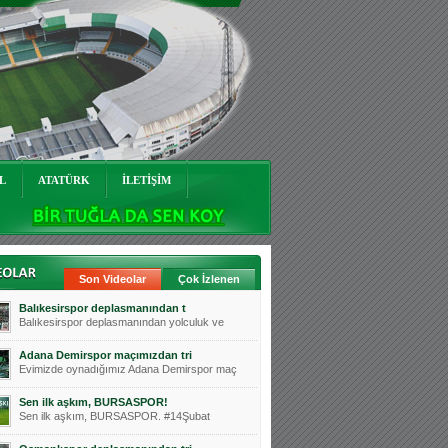
L
ATATÜRK
İLETİŞİM
Son Videolar
Çok İzlenen
Balıkesirspor deplasmanından t
Balıkesirspor deplasmanından yolculuk ve
Adana Demirspor maçımızdan tri
Evimizde oynadığımız Adana Demirspor maç
Sen ilk aşkım, BURSASPOR!
Sen ilk aşkım, BURSASPOR. #14Şubat