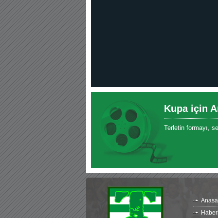
30.12.2022 18:00 |
Hoş geldin Kadir Kağan Bebek!
11.11.2025 14:13 |
Hoş geldin Ertuğrul Bebek!
12.10.2025 17:30 |
MUTLULUKLAR SİNAN SILACI
16.07.2024 14:32 |
Hoş geldin Kerem Bebek!
08.01.2024 19:01 |
Hoş geldin Aslan bebek!
03.01.2024 19:09 |
Hoş geldin Güneş bebek!
Kupa için A
Terletin formayı, s
Anasa
Haber