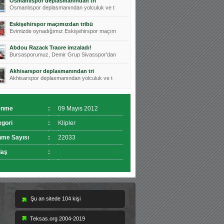
Osmanlıspor deplasmanından tri
Osmanlıspor deplasmanından yolculuk ve t
Eskişehirspor maçımızdan tribü
Evimizde oynadığımız Eskişehirspor maçım
Abdou Razack Traore imzaladı!
Bursasporumuz, Demir Grup Sivasspor'dan
Akhisarspor deplasmanından tri
Akhisarspor deplasmanından yolculuk ve t
enme
:
09 Mayıs 2012
egori
:
Klipler
nme Sayısı
:
22033
laş
:
Teksas.org 2004-2019