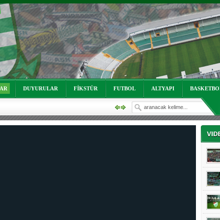
oruz!
LAR
DUYURULAR
FİKSTÜR
FUTBOL
ALTYAPI
BASKETBO
oruz!