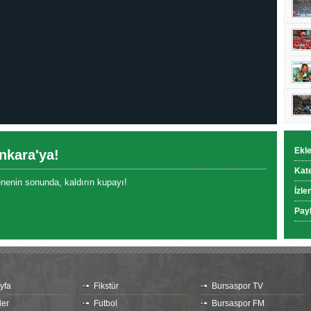
Ekl
nkara'ya!
Kat
enenin sonunda, kaldırın kupayı!
İzle
Pay
yfa
Fikstür
Bursaspor TV
ler
Futbol
Bursaspor FM