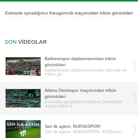
Instagram
Evimizde oynadığımız Karagümrük maçımızdan tribün görüntüleri
Android
SON
VİDEOLAR
iOS
Balıkesirspor deplasmanından tribün
görüntüleri
Balıkesirspor deplasmanından yolculuk ve
tribün gö...
Adana Demirspor maçımızdan tribün
görüntüleri
Evimizde oynadığımız Adana Demirspor
maçımızdan tr...
Sen ilk aşkım, BURSASPOR!
Sen ilk aşkım, BURSASPOR. #14Şubat...