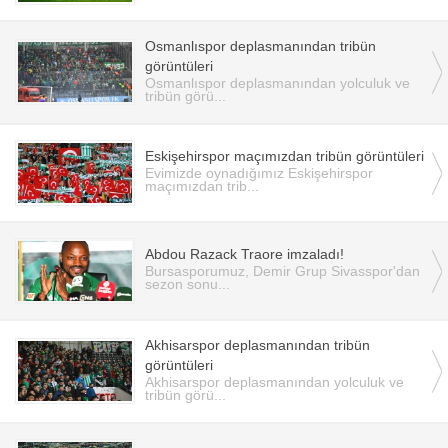
Osmanlıspor deplasmanından tribün
görüntüleri
Osmanlıspor deplasmanından yolculuk ve
tribün görü...
Eskişehirspor maçımızdan tribün görüntüleri
Evimizde oynadığımız Eskişehirspor
maçımızdan trib...
Abdou Razack Traore imzaladı!
Bursasporumuz, Demir Grup Sivasspor'dan
sezon sonu...
Akhisarspor deplasmanından tribün
görüntüleri
Akhisarspor deplasmanından yolculuk ve
tribün görü...