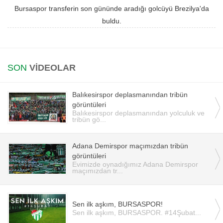
Bursaspor transferin son gününde aradığı golcüyü Brezilya'da
Instagram
buldu.
Android
SON
VİDEOLAR
iOS
Balıkesirspor deplasmanından tribün
görüntüleri
Balıkesirspor deplasmanından yolculuk ve
tribün gö...
Adana Demirspor maçımızdan tribün
görüntüleri
Evimizde oynadığımız Adana Demirspor
maçımızdan tr...
Sen ilk aşkım, BURSASPOR!
Sen ilk aşkım, BURSASPOR. #14Şubat...