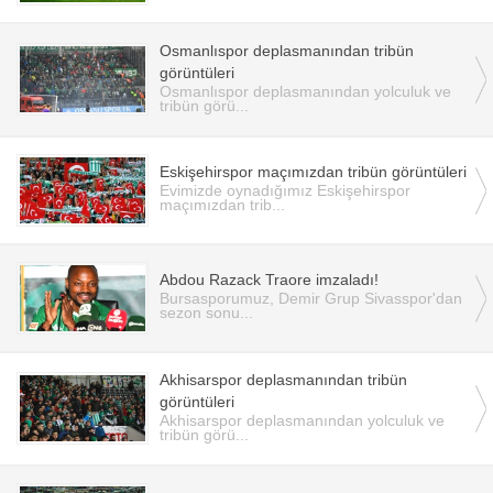
Osmanlıspor deplasmanından tribün
görüntüleri
Osmanlıspor deplasmanından yolculuk ve
tribün görü...
Eskişehirspor maçımızdan tribün görüntüleri
Evimizde oynadığımız Eskişehirspor
maçımızdan trib...
Abdou Razack Traore imzaladı!
Bursasporumuz, Demir Grup Sivasspor'dan
sezon sonu...
Akhisarspor deplasmanından tribün
görüntüleri
Akhisarspor deplasmanından yolculuk ve
tribün görü...