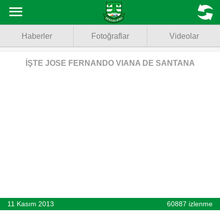
Haberler
MENU
Haberler
Fotoğraflar
Videolar
Fotoğraflar
Videolar
İŞTE JOSE FERNANDO VIANA DE SANTANA
Basketbol
Voleybol
Puan Durumu
Fikstür
Facebook
11 Kasım 2013
60887 izlenme
Twitter