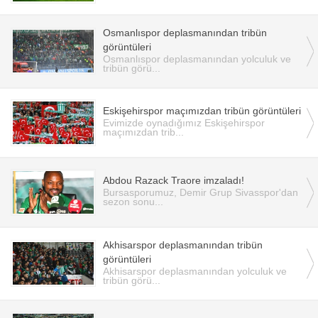
Osmanlıspor deplasmanından tribün
görüntüleri
Osmanlıspor deplasmanından yolculuk ve
tribün görü...
Eskişehirspor maçımızdan tribün görüntüleri
Evimizde oynadığımız Eskişehirspor
maçımızdan trib...
Abdou Razack Traore imzaladı!
Bursasporumuz, Demir Grup Sivasspor'dan
sezon sonu...
Akhisarspor deplasmanından tribün
görüntüleri
Akhisarspor deplasmanından yolculuk ve
tribün görü...