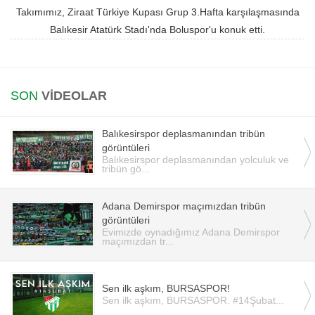
Takımımız, Ziraat Türkiye Kupası Grup 3.Hafta karşılaşmasında
Instagram
Balıkesir Atatürk Stadı'nda Boluspor'u konuk etti.
Android
SON
VİDEOLAR
iOS
Balıkesirspor deplasmanından tribün
görüntüleri
Balıkesirspor deplasmanından yolculuk ve
tribün gö...
Adana Demirspor maçımızdan tribün
görüntüleri
Evimizde oynadığımız Adana Demirspor
maçımızdan tr...
Sen ilk aşkım, BURSASPOR!
Sen ilk aşkım, BURSASPOR. #14Şubat...