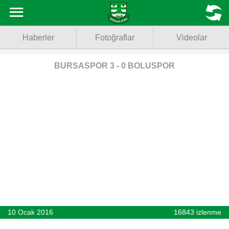
Haberler
MENU
Haberler
Fotoğraflar
Videolar
Fotoğraflar
Videolar
BURSASPOR 3 - 0 BOLUSPOR
Basketbol
Voleybol
Puan Durumu
Fikstür
Facebook
10 Ocak 2016
16843 izlenme
Twitter