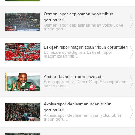
Osmanlıspor deplasmanından tribün
görüntüleri
Osmanlıspor deplasmanından yolculuk ve
tribün görü...
Eskişehirspor maçımızdan tribün görüntüleri
Evimizde oynadığımız Eskişehirspor
maçımızdan trib...
Abdou Razack Traore imzaladı!
Bursasporumuz, Demir Grup Sivasspor'dan
sezon sonu...
Akhisarspor deplasmanından tribün
görüntüleri
Akhisarspor deplasmanından yolculuk ve
tribün görü...