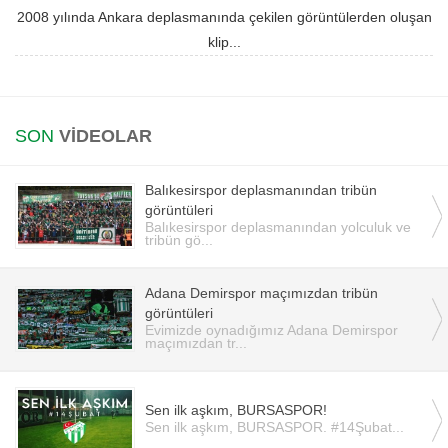
2008 yılında Ankara deplasmanında çekilen görüntülerden oluşan
Instagram
klip...
Android
SON
VİDEOLAR
iOS
Balıkesirspor deplasmanından tribün
görüntüleri
Balıkesirspor deplasmanından yolculuk ve
tribün gö...
Adana Demirspor maçımızdan tribün
görüntüleri
Evimizde oynadığımız Adana Demirspor
maçımızdan tr...
Sen ilk aşkım, BURSASPOR!
Sen ilk aşkım, BURSASPOR. #14Şubat...