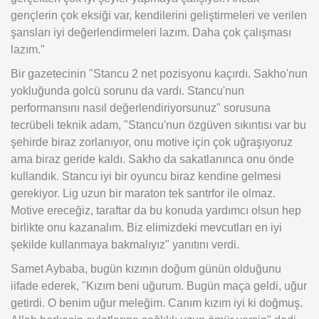
gençlerin çok eksiği var, kendilerini geliştirmeleri ve verilen
şansları iyi değerlendirmeleri lazım. Daha çok çalışması
lazım."
Bir gazetecinin "Stancu 2 net pozisyonu kaçırdı. Sakho'nun
yokluğunda golcü sorunu da vardı. Stancu'nun
performansını nasıl değerlendiriyorsunuz" sorusuna
tecrübeli teknik adam, "Stancu'nun özgüven sıkıntısı var bu
şehirde biraz zorlanıyor, onu motive için çok uğraşıyoruz
ama biraz geride kaldı. Sakho da sakatlanınca onu önde
kullandık. Stancu iyi bir oyuncu biraz kendine gelmesi
gerekiyor. Lig uzun bir maraton tek santrfor ile olmaz.
Motive ereceğiz, taraftar da bu konuda yardımcı olsun hep
birlikte onu kazanalım. Biz elimizdeki mevcutları en iyi
şekilde kullanmaya bakmalıyız" yanıtını verdi.
Samet Aybaba, bugün kızının doğum günün olduğunu
iifade ederek, "Kızım beni uğurum. Bugün maça geldi, uğur
getirdi. O benim uğur meleğim. Canım kızım iyi ki doğmuş.