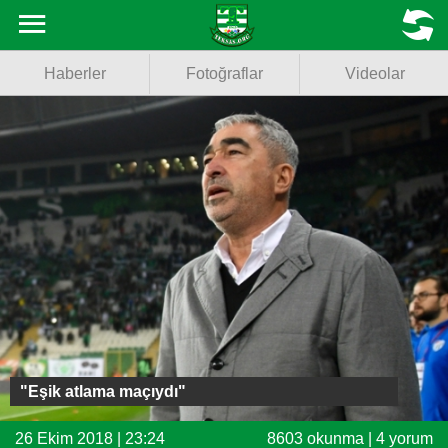
Haberler
MENU
Haberler
Fotoğraflar
Videolar
Fotoğraflar
Videolar
Basketbol
Voleybol
Puan Durumu
Fikstür
Facebook
"Eşik atlama maçıydı"
Twitter
26 Ekim 2018 | 23:24
8603 okunma | 4 yorum