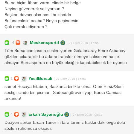
Bu ne biçim İtham varmı elinde bir belge
Neyine güvenerek sallıyorsun ?
Başkan davacı olsa nasıl bı isbatda
Bulunacaksin acaba? Neyin peşindesin
Çok merak ediyorum ?
-4
Meskensportif
|
27 Ekim 2018 | 17:55
Tüm Bursa camiasına sesleniyorum Galatasaray Emre Akbabayı
gözden çıkarabilir bu adamı transfer etmeye calısın ve hafife
almayın Bursasporun en büyük eksiğini kapatabilecek bir oyuncu
1
YesilBursali
|
27 Ekim 2018 | 16:04
samet Hocaya hitaben; Baskanla birlikte olma. O bir Hirsiz!Seni
sectigi icinde bin pisman. Sadece görevini yap. Bursa Camiasi
arkanda!
4
Erkan Sayanoğlu
|
27 Ekim 2018 | 08:17
Duayen spiker Ercan Taner’in taraftarımız hakkındaki övgü dolu
sözleri ruhumuzu okşadı.