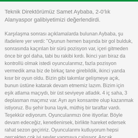
Instagram
Teknik Direktörümüz Samet Aybaba, 2-0’lık
Alanyaspor galibiyetimizi değerlendirdi.
Android
Karşılaşma sonrası açıklamalarda bulunan Aybaba, şu
ifadelere yer verdi: "Oyunun hemen başında bir gol bulduk,
iOS
sonrasında kaçırılan bir sürü pozisyon var, içeri gitmeden
önce bir gol daha, tabi bu rakibi kırdı. İkinci yarı biraz da
kontrollü olmak istedi oyuncularımız, fazla pozisyon
vermedik ama biz de birkaç tane girebildik, ikinci yarıda
kısır bir oyun oldu. Bizin gibi takımlar gelişmeye açık,
bunun üstüne katarak devam etmemiz lazım. Bizim için
eşik atlama maçıydı, bir üst seviyeye atladık. 4 iç saha, 3
deplasman maçımız var. Ayrı ayrı konsantre olup kazanmak
istiyoruz. Bu şehir buna layık, müthiş bir taraftar vardı.
Teşekkür ediyorum. Oyuncularımızı öne itiyorlar. Böyle
devam edeceğiz, kenetlenirsek, birlikte hareket edersek
rahat sezon geçiririz. Oyuncularımı kutluyorum hepsi
gerçekten çok iyi şeyler yapmaya çalışıyor. Ancak