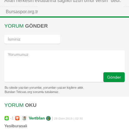
Allah herkesin evlatlarına sağlıklı uzun ömür versin" dedi.
Bursaspor.org.tr
YORUM
GÖNDER
Gönder
YORUM
OKU
-1
Vertblan
|
29 Ekim 2018 | 02:30
Yesilburasali