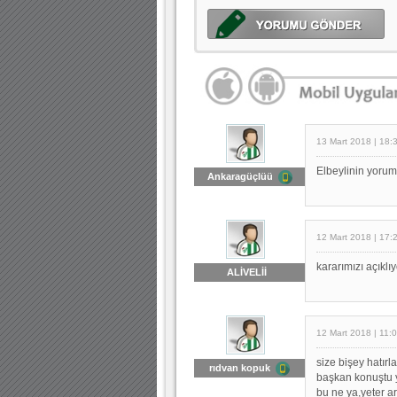
13 Mart 2018 | 18:
Elbeylinin yorum
Ankaragüçlüü
12 Mart 2018 | 17:
kararımızı açıklı
ALİVELİİ
12 Mart 2018 | 11:
size bişey hatır
rıdvan kopuk
başkan konuştu ya
bu ne ya,yeter ar