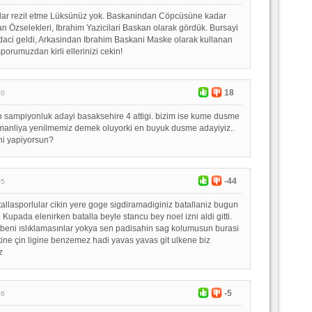
dar rezil etme Lüksünüz yok. Baskanindan Cöpcüsüne kadar
an Özselekleri, Ibrahim Yazicilari Baskan olarak gördük. Bursayi
rdaci geldi, Arkasindan Ibrahim Baskani Maske olarak kullanan
sporumuzdan kirli ellerinizi cekin!
18
20
 sampiyonluk adayi basaksehire 4 attigi. bizim ise kume dusme
smanliya yenilmemiz demek oluyorki en buyuk dusme adayiyiz..
ni yapiyorsun?
-44
05
allasporlular cikin yere goge sigdiramadiginiz batallaniz bugun
Kupada elenirken batalla beyle stancu bey noel izni aldi gitti.
beni ıslıklamasınlar yokya sen padisahin sag kolumusun burasi
tine çin ligine benzemez hadi yavas yavas git ulkene biz
z
-5
36