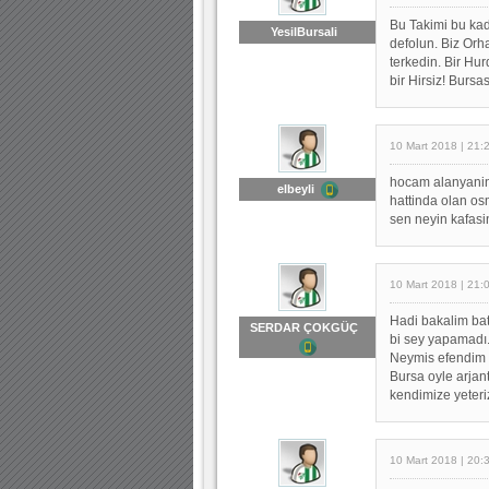
Bu Takimi bu ka
YesilBursali
defolun. Biz Orh
terkedin. Bir Hu
bir Hirsiz! Bursa
10 Mart 2018 | 21:
hocam alanyanin
elbeyli
hattinda olan o
sen neyin kafasi
10 Mart 2018 | 21:
Hadi bakalim bat
SERDAR ÇOKGÜÇ
bi sey yapamadı. 
Neymis efendim 
Bursa oyle arjan
kendimize yeteri
10 Mart 2018 | 20: