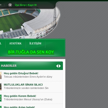
r!
|
Üye Girişi | Kayıt Ol
Mutluluklar Ceyhun Tetik
Teksas tribünlerinin sevilen isimlerinde
Bursasporumuzun önü açılsın is
Teksaslı Bursasporlular Derneği Başkanı
Hoş geldin Alaz Bebek!
Teksas.org sistem yöneticisi, ekibimizin
L
ATATÜRK
İLETİŞİM
Hoş geldin Göktuğ Bebek!
Teksas.org ekibimizden ve tribünlerimizi
Hoş geldin Kadir Kağan Bebek!
Teksas tribünlerinden Basri İleri'nin dü
Hoş geldin Ertuğrul Bebek!
Teksas tribünlerinden Emre Aydın'ın düny
MUTLULUKLAR SİNAN SILACI
Tribünlerimizin sevilen isimlerinden Sin
Hoş geldin Kerem Bebek!
Tribünlerimizden Mesut Ulusoy'un (Duka)
Hoş geldin Aslan bebek!