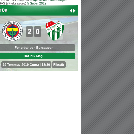
AS (@teksasorg)
5 Şubat 2019
Hoş geldin Aslan bebek!
Teksas tribününden Kaan İnal'ın dünya ta
Hoş geldin Güneş bebek!
Teksas tribününden Sadettin Çetinoğlu'nu
2
0
0
3
Fenerbahçe - Bursaspor
Bursaspor - Sepahan
Hazırlık Maçı
Hazırlık Maçı
19 Temmuz 2019 Cuma | 18:30
Fikstür
25 Temmuz 2019 Perşembe | 18: