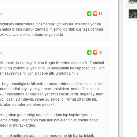
11
23
hiçbirşey olmaz moral bozmamak için kayseri macinda yorum
hafda bi kuş vurduk zannetdim şimdi gorduk kuş taşa carpmis
çok kötü acele bi kan değişimi şart oldu
-3
34
ciklamak da istemiyor! ulan it oglu it! neden aldirdin 6 - 7 afrikali
 ? bu yorumu duyan bir klub baskaninin ne yapacagi belli dir!
uen sayesinde milyonlari cebe atti. umrunda mi ?
n. begenmedigimiz hikmek karaman. videoda dikkat edin spiker
rlunun adini soyleyemiyor maci anlatirken. neden ? cunku o
6 17 yaslarinda alt yapidan yetismis cocuk vardi. doganay, mert,
i. ozan 18 indeydi. sener 20 sinde idi. ferhat 20 sinde idi,
di. ulan nereden nerelere geldik !
.. ertugrulun godnerdigi adam! bu adam top kaptirmiyordu
 ama ertugrul efendinin topu ileri havalandir ve doldur bosat
degil di murat kardes.
u gunleri getirecek adam ne bir mosyo, ne bir baska teknik