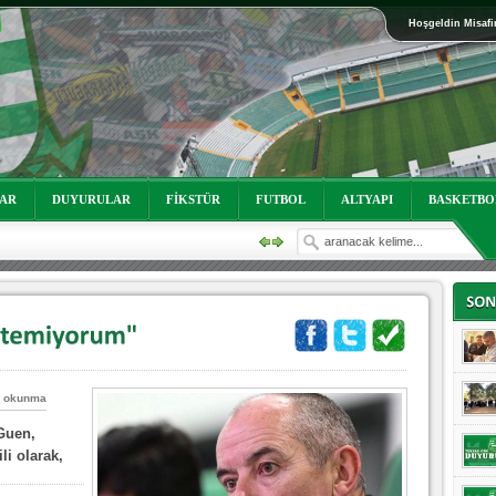
Hoşgeldin Misafi
oruz!
LAR
DUYURULAR
FİKSTÜR
FUTBOL
ALTYAPI
BASKETBO
 okunma
Guen,
oruz!
li olarak,