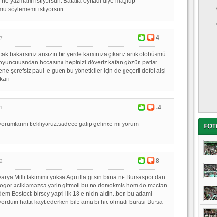
 ne yazmamı istiyorsun. Batalla oynadi diye mağlup
u söylememi istiyorsun.
4
57
ak bakarsınız ansızın bir yerde karşınıza çıkarız artık otobüsmü
r oyuncuusndan hocasına hepinizi döveriz kafan gözün patlar
ene şerefsiz paul le guen bu yöneticiler için de geçerli defol alşi
şkan
-4
21
orumlarını bekliyoruz.sadece galip gelince mi yorum
8
12
arya Milli takimimi yoksa Agu illa gitsin bana ne Bursaspor dan
r eger aciklamazsa yarin gitmeli bu ne demekmis hem de mactan
 Bostock birsey yapti ilk 18 e nicin aldin..ben bu adami
yordum hatta kaybederken bile ama bi hic olmadi burasi Bursa