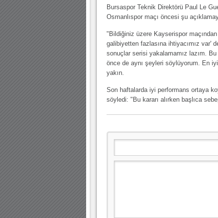
10.04.2023 14:44 |
Hoş geldin Göktuğ Bebek!
Bursaspor Teknik Direktörü Paul Le Gu
Osmanlıspor maçı öncesi şu açıklamayı
30.12.2022 18:00 |
Hoş geldin Kadir Kağan Bebek!
"Bildiğiniz üzere Kayserispor maçından 
11.11.2025 14:13 |
Hoş geldin Ertuğrul Bebek!
galibiyetten fazlasına ihtiyacımız var' d
sonuçlar serisi yakalamamız lazım. B
12.10.2025 17:30 |
MUTLULUKLAR SİNAN SILACI
önce de aynı şeyleri söylüyorum. En iy
16.07.2024 14:32 |
Hoş geldin Kerem Bebek!
yakın.
08.01.2024 19:01 |
Hoş geldin Aslan bebek!
Son haftalarda iyi performans ortaya ko
söyledi: "Bu kararı alırken başlıca se
03.01.2024 19:09 |
Hoş geldin Güneş bebek!