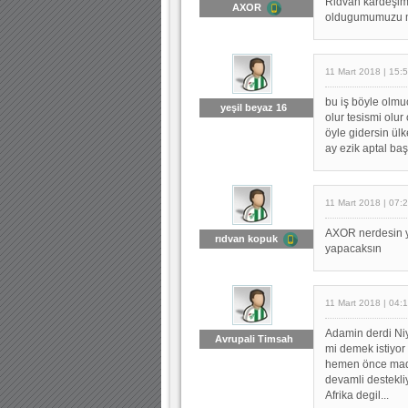
Ridvan kardeşim
AXOR
oldugumumuzu m
11 Mart 2018 | 15:
bu iş böyle olmuc
yeşil beyaz 16
olur tesismi olu
öyle gidersin ülk
ay ezik aptal ba
11 Mart 2018 | 07:
AXOR nerdesin y
rıdvan kopuk
yapacaksın
11 Mart 2018 | 04:
Adamin derdi Niy
Avrupali Timsah
mi demek istiyo
hemen önce madem
devamli destekli
Afrika degil...