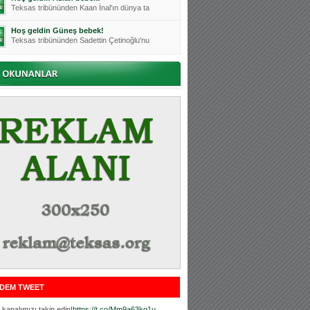
Teksas tribününden Kaan İnal'ın dünya ta
Hoş geldin Güneş bebek!
Teksas tribününden Sadettin Çetinoğlu'nu
Mutluluklar Ceyhun Tetik
Teksas tribünlerinin sevilen isimlerinde
Bursasporumuzun önü açılsın is
Teksaslı Bursasporlular Derneği Başkanı
Hoş geldin Alaz Bebek!
Teksas.org sistem yöneticisi, ekibimizin
Hoş geldin Göktuğ Bebek!
Teksas.org ekibimizden ve tribünlerimizi
Hoş geldin Kadir Kağan Bebek!
Teksas tribünlerinden Basri İleri'nin dü
Hoş geldin Ertuğrul Bebek!
Teksas tribünlerinden Emre Aydın'ın düny
MUTLULUKLAR SİNAN SILACI
Tribünlerimizin sevilen isimlerinden Sin
DEM TWEET
Hoş geldin Kerem Bebek!
Tribünlerimizden Mesut Ulusoy'un (Duka)
kanalımızı takip edin!
https://t.co/Mm9a63kg1u