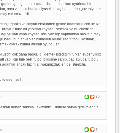
 gunleri geri getirecek adam Ibrahim baskan ayarinda bir
stan, reco ve alico bunlar siyasetteki ag babalarina guveniyorlar.
olay calamazlardi.
. alman, arjantin ve italyan ekolunden gelme adamlarla cok ucuza
n. araya 3 tane alt yapidan koysan , siritmaz ve bu cocuklar
ile aguyu yan yana koysan, ikisi yan top yapmaktan baska birsey
gu badu bunlar verkac bilmeyen oyuncular. futbolu kosmak,
mak olarak bilirler afrikali oyuncular.
lluschi cok daha baska idi. demek istedigim furkan super yildiz
lt yapi icin bile belli futbol bilgisine sahip, bati avrupa futbolu
damlar ancak bizim alt yapimizdakileri gelistirebilir.
yo le guen sg !
12
51
Baskan denen sahisla Takimimizi Cinlilere satma girisimleriniz
9
49