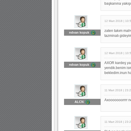
başkanına yakış
12 Mart 2018 | 10:
zaten takım mah
rıdvan kopuk
tazminatı gideyim
12 Mart 2018 | 10:
AXOR kardeş yanl
rıdvan kopuk
yendik.benim is
bekledim.inun ha
11 Mart 2018 | 23:
Axooooooorrrr n
ALCN
11 Mart 2018 | 23: