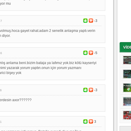
ıyor mu
-3
57
volmuş.hoca gayet rahat.adam 2 senelik anlaşma yaptı.verin
 diyor.
-5
56
ış anlama beni.bizim bataja ya lafımız yok.biz kötü kayseriyi
mimi yazarak yorum yaptın.onun için yorum yazmanı
rici bişey yok
-3
26
erdesin axor??????
3
21