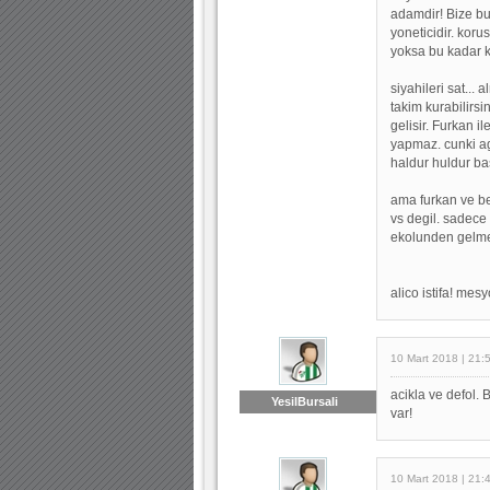
adamdir! Bize bu
yoneticidir. koru
yoksa bu kadar k
siyahileri sat..
takim kurabilirsi
gelisir. Furkan 
yapmaz. cunki a
haldur huldur bas
ama furkan ve be
vs degil. sadece a
ekolunden gelme a
alico istifa! mes
10 Mart 2018 | 21:
acikla ve defol. 
YesilBursali
var!
10 Mart 2018 | 21: