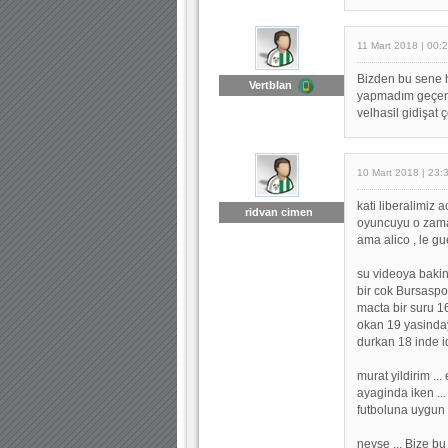
11 Mart 2018 | 00:
Bizden bu sene 
Vertblan
yapmadım geçen 
velhasil gidişat 
10 Mart 2018 | 23:
kati liberalimiz a
ridvan cimen
oyuncuyu o zaman
ama alico , le g
su videoya baki
bir cok Bursaspo
macta bir suru 1
okan 19 yasindayd
durkan 18 inde i
murat yildirim .
ayaginda iken ...
futboluna uygun 
neyse ... Bize b