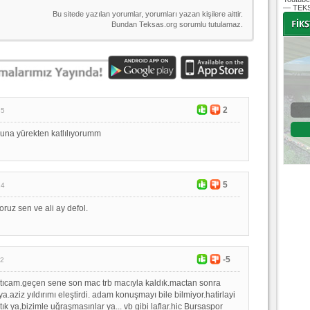
— TEKS
-
-
2
Bursaspor - Altınordu
35
1. Lig 32. Hafta
una yürekten katlılıyorumm
04 Temmuz 2020 Cumartesi | 20:00
Fikstür
5
24
yoruz sen ve ali ay defol.
-5
02
latıcam.geçen sene son mac trb macıyla kaldık.mactan sonra
.aziz yıldırımı eleştirdi. adam konuşmayı bile bilmiyor.hatirlayi
tık ya,bizimle uğraşmasınlar ya... vb gibi laflar.hic Bursaspor