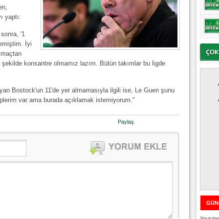
en,
 yaptı:
sonra, '1
emiştim. İyi
u maçtan
i şekilde konsantre olmamız lazım. Bütün takımlar bu ligde
yan Bostock'un 11'de yer almamasıyla ilgili ise, Le Guen şunu
beplerim var ama burada açıklamak istemiyorum."
Paylaş
GÜN
Youtube 