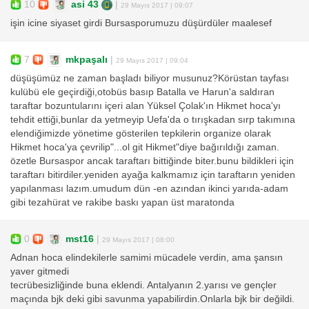
10
asi 43
|
29 Mayıs 2017 | 09:07
işin icine siyaset girdi Bursasporumuzu düşürdüler maalesef
7
mkpaşalı
|
29 Mayıs 2017 | 09:04
düşüşümüz ne zaman başladı biliyor musunuz?Körüstan tayfası
kulübü ele geçirdiği,otobüs basıp Batalla ve Harun'a saldıran
taraftar bozuntularını içeri alan Yüksel Çolak'ın Hikmet hoca'yı
tehdit ettiği,bunlar da yetmeyip Uefa'da o tırışkadan sırp takımına
elendiğimizde yönetime gösterilen tepkilerin organize olarak
Hikmet hoca'ya çevrilip"...ol git Hikmet"diye bağırıldığı zaman.
özetle Bursaspor ancak taraftarı bittiğinde biter.bunu bildikleri için
taraftarı bitirdiler.yeniden ayağa kalkmamız için taraftarın yeniden
yapılanması lazım.umudum dün -en azından ikinci yarıda-adam
gibi tezahürat ve rakibe baskı yapan üst maratonda
0
mst16
|
29 Mayıs 2017 | 08:00
Adnan hoca elindekilerle samimi mücadele verdin, ama şansın
yaver gitmedi
tecrübesizliğinde buna eklendi. Antalyanın 2.yarısı ve gençler
maçında bjk deki gibi savunma yapabilirdin.Onlarla bjk bir değildi.