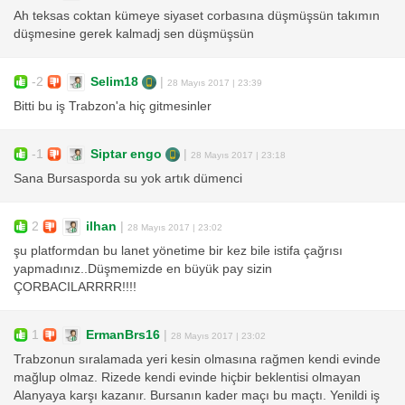
Ah teksas coktan kümeye siyaset corbasına düşmüşsün takımın
düşmesine gerek kalmadj sen düşmüşsün
-2
Selim18
|
28 Mayıs 2017 | 23:39
Bitti bu iş Trabzon'a hiç gitmesinler
-1
Siptar engo
|
28 Mayıs 2017 | 23:18
Sana Bursasporda su yok artık dümenci
2
ilhan
|
28 Mayıs 2017 | 23:02
şu platformdan bu lanet yönetime bir kez bile istifa çağrısı
yapmadınız..Düşmemizde en büyük pay sizin
ÇORBACILARRRR!!!!
1
ErmanBrs16
|
28 Mayıs 2017 | 23:02
Trabzonun sıralamada yeri kesin olmasına rağmen kendi evinde
mağlup olmaz. Rizede kendi evinde hiçbir beklentisi olmayan
Alanyaya karşı kazanır. Bursanın kader maçı bu maçtı. Yenildi iş