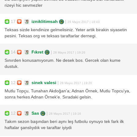
rizeyi hic sevmezler
17
izniklitimsah
|
28 Mayıs 2017 | 19:43
Teksas sizde kendinize gelmelisiniz. Yeter artik birakin siyasetin
pesini. Teksas org ve teksas taraftarlar dernegi.
14
Fıkret
|
28 Mayıs 2017 | 19:26
Sınırden konusamıyorum. Ne desek bos. Gercek olan kume
dustuk.
12
sinek valesi
|
28 Mayıs 2017 | 19:20
Mutlu Topçu, Tunahan Akdoğan'a; Adnan Örnek, Mutlu Topcu'ya,
sonra herkes Adnan Örnek'e. Sıradaki gelsin.
12
Sas
|
28 Mayıs 2017 | 19:16
Takım sezon başından beri aynı leş futbolu oynuyo tek fark ilk
haftalar şanslıydık ve taraftar iyiydi