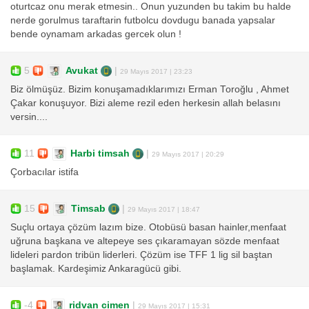
oturtcaz onu merak etmesin.. Onun yuzunden bu takim bu halde
nerde gorulmus taraftarin futbolcu dovdugu banada yapsalar
bende oynamam arkadas gercek olun !
5
Avukat
|
29 Mayıs 2017 | 23:23
Biz ölmüşüz. Bizim konuşamadıklarımızı Erman Toroğlu , Ahmet
Çakar konuşuyor. Bizi aleme rezil eden herkesin allah belasını
versin....
11
Harbi timsah
|
29 Mayıs 2017 | 20:29
Çorbacılar istifa
15
Timsab
|
29 Mayıs 2017 | 18:47
Suçlu ortaya çözüm lazım bize. Otobüsü basan hainler,menfaat
uğruna başkana ve altepeye ses çıkaramayan sözde menfaat
lideleri pardon tribün liderleri. Çözüm ise TFF 1 lig sil baştan
başlamak. Kardeşimiz Ankaragücü gibi.
-4
ridvan cimen
|
29 Mayıs 2017 | 15:31