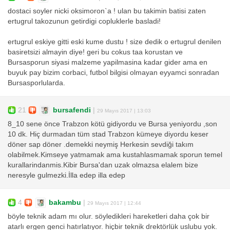
dostaci soyler nicki oksimoron`a ! ulan bu takimin batisi zaten
ertugrul takozunun getirdigi copluklerle basladi!
ertugrul eskiye gitti eski kume dustu ! size dedik o ertugrul denilen
basiretsizi almayin diye! geri bu cokus taa korustan ve
Bursasporun siyasi malzeme yapilmasina kadar gider ama en
buyuk pay bizim corbaci, futbol bilgisi olmayan eyyamci sonradan
Bursasporlularda.
21
bursafendi
|
29 Mayıs 2017 | 13:03
8_10 sene önce Trabzon kötü gidiyordu ve Bursa yeniyordu ,son
10 dk. Hiç durmadan tüm stad Trabzon kümeye diyordu keser
döner sap döner .demekki neymiş Herkesin sevdiği takım
olabilmek.Kimseye yatmamak ama kustahlasmamak sporun temel
kurallarindanmis.Kibir Bursa'dan uzak olmazsa elalem bize
neresyle gulmezki.İlla edep illa edep
4
bakambu
|
29 Mayıs 2017 | 12:44
böyle teknik adam mı olur. söyledikleri hareketleri daha çok bir
atarlı ergen genci hatırlatıyor. hiçbir teknik drektörlük uslubu yok.