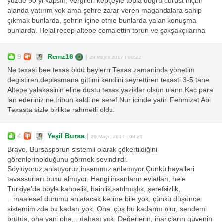
yüzde 50 yi kapsın, vergileri kepçeyle topla doğru dürüst hiçbir
alanda yatırım yok ama şehre zarar veren magandalara sahip
çıkmak bunlarda, şehrin içine etme bunlarda yalan konuşma
bunlarda. Helal recep altepe cemalettin torun ve şakşakçılarına
9
Remz16
|
29 Mayıs 2017 | 00:22
Ne texasi bee.texas öldü beylerrr.Texas zamaninda yönetim
degistiren.deplasmana gittimi kendini seyrettiren texasti.3-5 tane
Altepe yalakasinin eline dustu texas.yaziklar olsun ulann.Kac para
lan ederiniz.ne tribun kaldi ne seref.Nur icinde yatin Fehmizat Abi
Texasta sizle birlikte rahmetli oldu.
4
Yeşil Bursa
|
29 Mayıs 2017 | 00:21
Bravo, Bursasporun sistemli olarak çökertildiğini
görenlerinolduğunu görmek sevindirdi.
Söylüyoruz,anlatıyoruz,insanımız anlamıyor.Çünkü hayalleri
tavassurları bunu almıyor. Hangi insanların evlatları, hele
Türkiye'de böyle kahpelik, hainlik,satılmışlık, şerefsizlik,
...maalesef durumu anlatacak kelime bile yok, çünkü düşünce
sistemimizde bu kadarı yok. Oha, çüş bu kadarmı olur, sendemi
brütüs, oha yani oha,.. dahası yok. Değerlerin, inançların güvenin