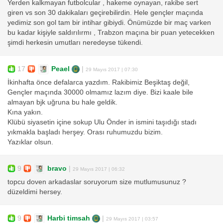
Yerden kalkmayan futbolcular , hakeme oynayan, rakibe sert
giren vs son 30 dakikaları geçirebilirdin. Hele gençler maçında
yedimiz son gol tam bir intihar gibiydi. Önümüzde bir maç varken
bu kadar kişiyle saldırılırmı , Trabzon maçına bir puan yetecekken
şimdi herkesin umutları neredeyse tükendi.
17
Peael
|
29 Mayıs 2017 | 07:30
İkinhafta önce defalarca yazdım. Rakibimiz Beşiktaş değil,
Gençler maçında 30000 olmamız lazım diye. Bizi kaale bile
almayan bjk uğruna bu hale geldik.
Kına yakın.
Klübü siyasetin içine sokup Ulu Önder in ismini taşıdığı stadı
yıkmakla başladı herşey. Orası ruhumuzdu bizim.
Yazıklar olsun.
9
bravo
|
29 Mayıs 2017 | 06:32
topcu doven arkadaslar soruyorum size mutlumusunuz ?
düzeldimi hersey.
9
Harbi timsah
|
29 Mayıs 2017 | 03:57