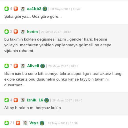
4
aa1bb2
|
28 Mayıs 2017 | 18:42
Şaka gibi yaa.. Göz göre göre. .
3
kerim
|
28 Mayıs 2017 | 18:42
bu takimin kökten degismesi lazim ..gencler haric hepsini
yollayin..mecburen yeniden yapilanmaya gdilmeli..sn altepe
vijdanin rahatmi..
7
Aliveli
|
28 Mayıs 2017 | 18:42
Bizim icin bu sene bitti seneye tekrar super lige nasil cikariz hangi
ekiple cikariz onu dusunelim cunku kimse tayyibin takimini
dusurmez.
4
Iznik. 16
|
28 Mayıs 2017 | 18:40
Ali ay bıraktın mı borçsuz kulüp
21
Veys
|
28 Mayıs 2017 | 18:39