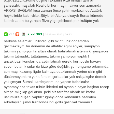
8.ŞANSIZLIK:Küme düşme rakibinin Rize olması tam bir
şanssızlık maşallah Real gibi her maçını alıyor son zamanda
ARKASI SAĞLAM kısa zaman önce şehir merkezinde Atatürk
heykelinide kaldırdılar..Şöyle bir Alanya olsaydı Bursa kümede
kalırdı zaten bu yarışta Rize yi geçebilecek pek kulüpte yok....
-17
ajk-1963
|
29 Mayıs 2017 | 09:23
herkese selamlar... bilindiği gibi skıntılı bir dönemden
geçmekteyiz. bu dönemin de atlatılacağını söyler, şampiyon
takımın şampiyon taraftarı olarak hatırlatmak isterim ki şampiyon
takımı tutmadık, tuttuğumuz takımı şampiyon yaptık !
ancak bazı konuları da aydınlatmak gerek. kurt puslu havayı
sever, bulanık sular da bize göre değildir. şu hengame ortamında
son maçı kazanıp ligde kalmaya odaklanmak yerine sizin gibi
düşünmeyenlere yok efendim çorbacılar yok şakşakçılar demek
yakışmıyor Bursalı kardeşlerim. ne yapsın futbolcular
oynamayınca texas tribün liderleri mi oynasın sayın başkan recep
altepe mi çıkıp gol atsın. peki biz taraftar olarak ne kadar
üstümüze düşeni yaptık? iğneyi önce kendimize batıralım
arkadaşlar. şimdi trabzonda bol gollü galibiyet zamanı !