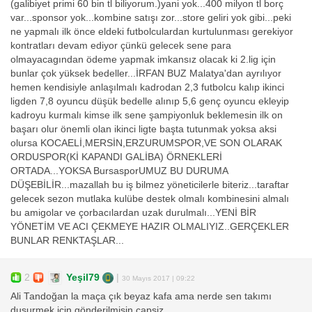
(galibiyet primi 60 bin tl biliyorum.)yani yok...400 milyon tl borç
var...sponsor yok...kombine satışı zor...store geliri yok gibi...peki
ne yapmalı ilk önce eldeki futbolculardan kurtulunması gerekiyor
kontratları devam ediyor çünkü gelecek sene para
olmayacagından ödeme yapmak imkansız olacak ki 2.lig için
bunlar çok yüksek bedeller...İRFAN BUZ Malatya'dan ayrılıyor
hemen kendisiyle anlaşılmalı kadrodan 2,3 futbolcu kalıp ikinci
ligden 7,8 oyuncu düşük bedelle alınıp 5,6 genç oyuncu ekleyip
kadroyu kurmalı kimse ilk sene şampiyonluk beklemesin ilk on
başarı olur önemli olan ikinci ligte başta tutunmak yoksa aksi
olursa KOCAELİ,MERSİN,ERZURUMSPOR,VE SON OLARAK
ORDUSPOR(Kİ KAPANDI GALİBA) ÖRNEKLERİ
ORTADA...YOKSA BursasporUMUZ BU DURUMA
DÜŞEBİLİR...mazallah bu iş bilmez yöneticilerle biteriz...taraftar
gelecek sezon mutlaka kulübe destek olmalı kombinesini almalı
bu amigolar ve çorbacılardan uzak durulmalı...YENİ BİR
YÖNETİM VE ACI ÇEKMEYE HAZIR OLMALIYIZ..GERÇEKLER
BUNLAR RENKTAŞLAR...
2
Yeşil79
|
30 Mayıs 2017 | 09:22
Ali Tandoğan la maça çık beyaz kafa ama nerde sen takımı
dusurmek için gönderilmişin çapsiz