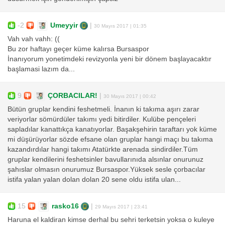
-2
Umeyyir
|
30 Mayıs 2017 | 01:35
Vah vah vahh: ((
Bu zor haftayı geçer küme kalırsa Bursaspor
İnanıyorum yonetimdeki revizyonla yeni bir dönem başlayacaktır
başlamasi lazım da...
9
ÇORBACILAR!
|
30 Mayıs 2017 | 00:42
Bütün gruplar kendini feshetmeli. İnanın ki takıma aşırı zarar
veriyorlar sömürdüler takımı yedi bitirdiler. Kulübe pençeleri
sapladılar kanattıkça kanatıyorlar. Başakşehirin taraftarı yok küme
mi düşürüyorlar sözde efsane olan gruplar hangi maçı bu takıma
kazandırdılar hangi takımı Atatürkte arenada sindirdiler.Tüm
gruplar kendilerini feshetsinler bavullarınıda alsınlar onurunuz
şahıslar olmasın onurumuz Bursaspor.Yüksek sesle çorbacılar
istifa yalan yalan dolan dolan 20 sene oldu istifa ulan...
15
rasko16
|
29 Mayıs 2017 | 23:41
Haruna el kaldiran kimse derhal bu sehri terketsin yoksa o kuleye