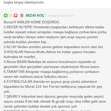
başka birşey istemiyorum.
21
SEZAİ KOÇ
|
29 Mayıs 2017 | 09:24
BursaYI KİMLER KÜME DÜŞÜRDÜ..
1:RECEP ALTEPE:Yönetimleri,başkanları belirleyen dibine kadar
kulübe siyaset sokan amigoları maaşa bağlayıp çorbacılara çorba
verip taraftarı dizayn eden stadyum işini arap saçına çeviren
aslında kulübü yöneten kişi...
2 ALİ AY:Verilen emirleri yerine getiren kapasitesi sınırlı olan biri..
3.HOCALAR:Hamza,Mutlu,Adnan bu kadar çapsız hocaları
bulmakta bir marifet...
4.Bursa BASIN:Belediye ile aramız bozulmasın siyasetle iyi
geçinelim diye gerçekleri yazmayan söylemeyen Bursa basın..
5.TARAFTAR:Amigolar maaşa bağlanmış,çorbacısı çorbasını
veren ele mahkum,bazısı futbolcu döven...
6.FUTBOLCULAR:Aslında en şuçsuz grup çünkü adamların
kapasitesi bu Murat 124 'ten Ferrari bekliyoruz yapacak bir şey
yok...
7.ŞEHİR:3 milyonluk kent diyoruz gençler maçında gelen seyirci
sayısı ortada 9 bin bile olmadı fb,gs,bjk maçı olsa millet gelir ama
nerde şehirden kulübe destek yok sponsor yok