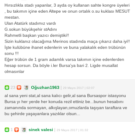
Hırsızlıkla stadı yapanlar, 3 ayda oy kullanan sahte kongre üyeleri
, bu takımın içine eden Altepe ve onun ortalık o.su kuklası MESUT
mestan.
Ulan Atatürk stadımız vardı
G.sokun büyükşehir stAdını
Rahmetli başkan yazıcı demiştiki!!
Sizin kuklanız olacağıma Merinos stadında maça çıkarız daha iyi!!
İşte kulübüne ihanet edenlerin ve buna yalakalık eden trübünün
sonu !!!
Eğer trübün de 1 gram adamlık varsa takımın içine edenlerden
hesap sorsun. Da böyle i.ler Bursa'ya bari 2. Ligde musallat
olmasınlar
23
Oğuzhan1963
|
29 Mayıs 2017 | 02:07
al sana yeni stat,al sana kalıcı gelir,al sana Bursaspor istasyonu
Bursa yı her yerde her konuda rezil ettiniz be...bunun hesabını
zamanında sormayan, alkışlayan,omuzlarda taşıyan taraftara ve
bu şehirde yaşayanlara yazıklar olsun...
1
sinek valesi
|
29 Mayıs 2017 | 01:32