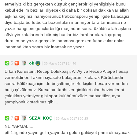
etmeliyiz ki biz gerçekten düştük gençlerbirliği yenilgisiyle bunu
kabul edelim bazıları diyecek ki daha bir doksan dakika var allah
aşkına kaçınız inanıyorsunuz trabzonsporu yenip ligde kalacağız
diye başta bu futbolcu bozuntuları inanmıyor taraftar inansa ne
yazar hangi biri gençlerbirliği maçından sonra üzüldü allah aşkına
söyleyin kafalarında bitirmiş bunlar biz taraftar olarak çırpınıp
duralım ne yazar gerçekte inanması gereken futbolcular onlar
inanmadıktan sonra biz inansak ne yazar
5
ok
|
30 Mayıs 2017 | 14:40
Erkan Körüstan, Recep Bölükbaşı, Ali Ay ve Recep Altepe hesap
vermelidirler. Takımı siyasete bulaştıran ilk olarak Körüstandır
sonra Bölükbaşı içini de boşaltmıştır. Bu kişiler hesap vermeden
bu iş çözülemez. Bursa'nın tarihi zenginlikleri olan hazinelerini
çaldıkları yetmiyor gibi spor kulübümüzüde mahvettiler, aynı
şampiyonluk stadımız gibi...
7
SEZAİ KOÇ
|
30 Mayıs 2017 | 09:25
NE YAPMALI...
ptt 1.liginde yayın geliri,yayından gelen galibiyet primi olmayacak.