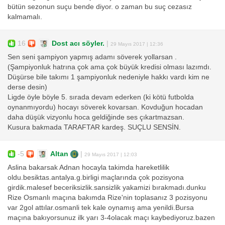
bütün sezonun suçu bende diyor. o zaman bu suç cezasız
kalmamalı.
16
Dost acı söyler.
|
29 Mayıs 2017 | 12:36
Sen seni şampiyon yapmış adamı söverek yollarsan .
(Şampiyonluk hatrına çok ama çok büyük kredisi olması lazımdı.
Düşürse bile takımı 1 şampiyonluk nedeniyle hakkı vardı kim ne
derse desin)
Ligde öyle böyle 5. sırada devam ederken (ki kötü futbolda
oynanmıyordu) hocayı söverek kovarsan. Kovduğun hocadan
daha düşük vizyonlu hoca geldiğinde ses çıkartmazsan.
Kusura bakmada TARAFTAR kardeş. SUÇLU SENSİN.
-5
Altan
|
29 Mayıs 2017 | 12:03
Aslina bakarsak Adnan hocayla takimda hareketlilik
oldu.besiktas.antalya.g.birligi maçlarında çok pozisyona
girdik.malesef beceriksizlik.sansizlik yakamizi bırakmadı.dunku
Rize Osmanlı maçına bakımda Rize'nin toplasanız 3 pozisyonu
var 2gol attılar.osmanli tek kale oynamış ama yenildi.Bursa
maçına bakıyorsunuz ilk yarı 3-4olacak maçı kaybediyoruz.bazen