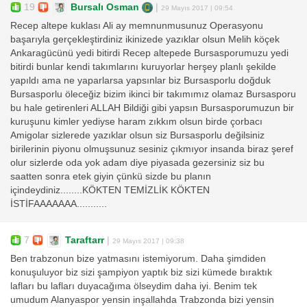
19
Bursalı Osman
|
29 Mayıs 2017 | 09:54
Recep altepe kuklası Ali ay memnunmusunuz Operasyonu
başarıyla gerçekleştirdiniz ikinizede yazıklar olsun Melih köçek
Ankaragücünü yedi bitirdi Recep altepede Bursasporumuzu yedi
bitirdi bunlar kendi takımlarını kuruyorlar herşey planlı şekilde
yapıldı ama ne yaparlarsa yapsınlar biz Bursasporlu doğduk
Bursasporlu öleceğiz bizim ikinci bir takımımız olamaz Bursasporu
bu hale getirenleri ALLAH Bildiği gibi yapsın Bursasporumuzun bir
kuruşunu kimler yediyse haram zıkkım olsun birde çorbacı
Amigolar sizlerede yazıklar olsun siz Bursasporlu değilsiniz
birilerinin piyonu olmuşsunuz sesiniz çıkmıyor insanda biraz şeref
olur sizlerde oda yok adam diye piyasada gezersiniz siz bu
saatten sonra etek giyin çünkü sizde bu planın
içindeydiniz........KÖKTEN TEMİZLİK KÖKTEN
İSTİFAAAAAAA...........
7
Taraftarr
|
29 Mayıs 2017 | 09:38
Ben trabzonun bize yatmasını istemiyorum. Daha şimdiden
konuşuluyor biz sizi şampiyon yaptık biz sizi kümede bıraktık
lafları bu lafları duyacağıma ölseydim daha iyi. Benim tek
umudum Alanyaspor yensin inşallahda Trabzonda bizi yensin