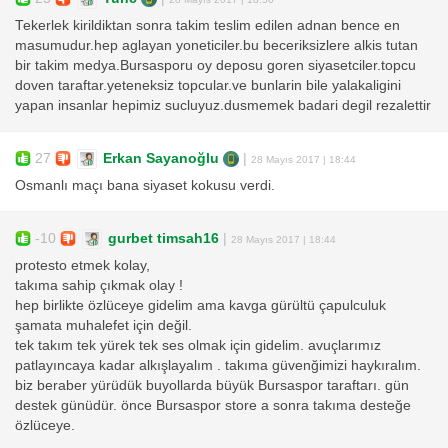
Tekerlek kirildiktan sonra takim teslim edilen adnan bence en
masumudur.hep aglayan yoneticiler.bu beceriksizlere alkis tutan
bir takim medya.Bursasporu oy deposu goren siyasetciler.topcu
doven taraftar.yeteneksiz topcular.ve bunlarin bile yalakaligini
yapan insanlar hepimiz sucluyuz.dusmemek badari degil rezalettir
27
Erkan Sayanoğlu
|
28 Mayıs 2017 | 18:44
Osmanlı maçı bana siyaset kokusu verdi.
-10
gurbet timsah16
|
28 Mayıs 2017 | 18:44
protesto etmek kolay,
takıma sahip çıkmak olay !
hep birlikte özlüceye gidelim ama kavga gürültü çapulculuk
şamata muhalefet için değil.
tek takım tek yürek tek ses olmak için gidelim. avuçlarımız
patlayıncaya kadar alkışlayalım . takıma güvenğimizi haykıralım.
biz beraber yürüdük buyollarda büyük Bursaspor taraftarı. gün
destek günüdür. önce Bursaspor store a sonra takıma desteğe
özlüceye.