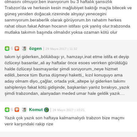
olmasını olmuyor.ben inanıyorum bu 3 haftalık şansızlık
Trabzon'da ve herkesin kesin mağlubiyet baktığı maçta bitecek ve
güneş yeniden doğacak.rizeninde alnyayi yenecegini
sanmıyorum.beraberlik olarak görüyorum.bn rahatım herkes
rahat olsun.fakat Adnan hocanın istifası çok yanlış olur.trabzonda
mutlaka takımın başında olmalıdır.yoksa ozaman kötü olur
6
özgen
|
29 Mayıs 2017 | 11:32
takım iyi giderken,,bölükbaşı yı, hamzayı,inat etme istifa et deyip
özlüceyi basanlar,,ali ay haftalar önce esoes verirken görüldüğü
halde özlüceyi basmayanlar şimdi soruyorum,,neye hizmet
edildi,,bence tüm Bursa düşmeyi haketti,, kızıl konuşuyo ama
aday olmam diyo,,çağlar, ortada yok,,altepe iyi giderken takımı
sahipleniyo fakat kötü gidişinde, başkanları yanlız bırakıyo,,yazık
şimdi trabzondan, alanyadan meded umar hale geldik yazık....
6
Komut
|
29 Mayıs 2017 | 10:21
Yazık çok yazık son haftaya kalmamalıydı trabzon bize maçmı
verir karşındaki rakip rize