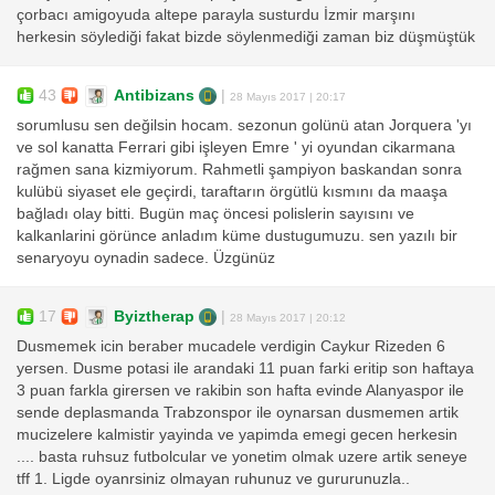
çorbacı amigoyuda altepe parayla susturdu İzmir marşını
herkesin söylediği fakat bizde söylenmediği zaman biz düşmüştük
43
Antibizans
|
28 Mayıs 2017 | 20:17
sorumlusu sen değilsin hocam. sezonun golünü atan Jorquera 'yı
ve sol kanatta Ferrari gibi işleyen Emre ' yi oyundan cikarmana
rağmen sana kizmiyorum. Rahmetli şampiyon baskandan sonra
kulübü siyaset ele geçirdi, taraftarın örgütlü kısmını da maaşa
bağladı olay bitti. Bugün maç öncesi polislerin sayısını ve
kalkanlarini görünce anladım küme dustugumuzu. sen yazılı bir
senaryoyu oynadin sadece. Üzgünüz
17
Byiztherap
|
28 Mayıs 2017 | 20:12
Dusmemek icin beraber mucadele verdigin Caykur Rizeden 6
yersen. Dusme potasi ile arandaki 11 puan farki eritip son haftaya
3 puan farkla girersen ve rakibin son hafta evinde Alanyaspor ile
sende deplasmanda Trabzonspor ile oynarsan dusmemen artik
mucizelere kalmistir yayinda ve yapimda emegi gecen herkesin
.... basta ruhsuz futbolcular ve yonetim olmak uzere artik seneye
tff 1. Ligde oyanrsiniz olmayan ruhunuz ve gururunuzla..