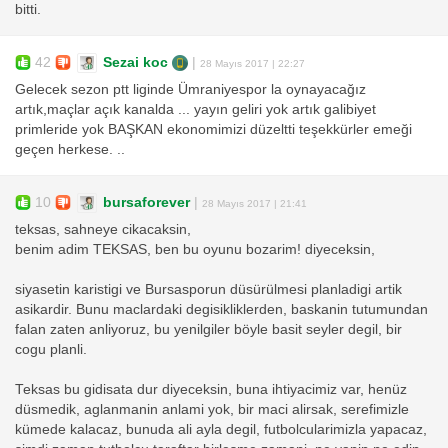
bitti.
42
Sezai koc
|
28 Mayıs 2017 | 22:27
Gelecek sezon ptt liginde Ümraniyespor la oynayacağız
artık,maçlar açık kanalda ... yayın geliri yok artık galibiyet
primleride yok BAŞKAN ekonomimizi düzeltti teşekkürler emeği
geçen herkese. ..
10
bursaforever
|
28 Mayıs 2017 | 21:41
teksas, sahneye cikacaksin,
benim adim TEKSAS, ben bu oyunu bozarim! diyeceksin,
siyasetin karistigi ve Bursasporun düsürülmesi planladigi artik
asikardir. Bunu maclardaki degisikliklerden, baskanin tutumundan
falan zaten anliyoruz, bu yenilgiler böyle basit seyler degil, bir
cogu planli.
Teksas bu gidisata dur diyeceksin, buna ihtiyacimiz var, henüz
düsmedik, aglanmanin anlami yok, bir maci alirsak, serefimizle
kümede kalacaz, bunuda ali ayla degil, futbolcularimizla yapacaz,