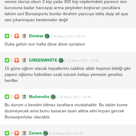
neresi olursa olsun 3 kişi yada 300 kişi ceplerindeki paranın son
kurusuna kadar harcayıp arma peşinden koşturan çocuklara
takılın asıl Bursasporlu bunlar ibrahim yazıcıya istifa diyip ali aya
ses çıkarmayan beslemeler değil
1
Dimitar
|
29 Mayıs 2017 | 00:03
Duka gelsin son hafta döve döve oynatsın
0
GREENWHİTE
|
28 Mayıs 2017 | 23:58
15 güne oğlum olacak hayallerimi caldiniz allah hepinizi bildiği gibi
yapsın oğlumu futboldan uzak tutcam kafayı yemesin şerefsiz
herifler
0
Muhendis
|
28 Mayıs 2017 | 23:56
Bu durum o kendini bilmez taraftara mustahaktir. Bu takim kume
dusmeyecek ama bunu basaran tasin altina elini koyan gercek
Bursasporlular olacaktir.
4
Zones
|
28 Mayıs 2017 | 23:51