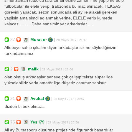
simdi zaman tutbolcu taraftar birlesme zamani, ne yapip ne edip
futbolcular ile elele verip, trabzonda bu mac alinacak, TEKSAS
görevini yapacak, sezon sonundada ali ay ile alakali gereken
yapilsin ama simdi aglanmak yerine, ELELE verip kümede
kalacaz.......... Daha sansimiz var arkadaslar......
37
Murat er
|
28 Mayıs 2017 | 21:12
Altepeye sahip çıkalım diyen arkadaşlar siz ne söylediğinizin
farkındamısınız
2
malik
|
28 Mayıs 2017 | 21:06
olan olmuş arkadaşlar seneye çok çalışıp tekrar süper lige
yükselebiliriz yada amatör lige düşeriz canımız saolsun
21
Avukat
|
28 Mayıs 2017 | 20:57
Bizden bi bok olmaz...
75
Yeşil79
|
28 Mayıs 2017 | 20:56
Ali ay Bursasporu düşürme projesinde figurandı başardılar