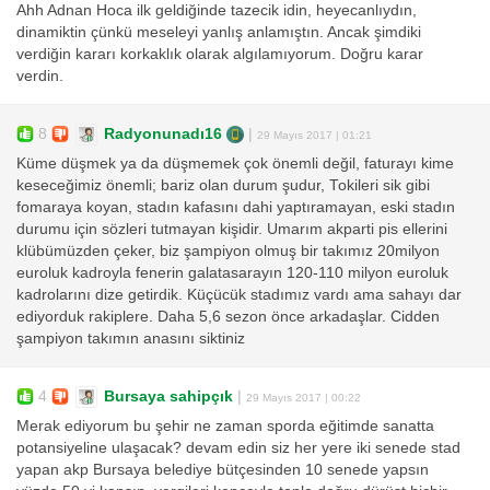
Ahh Adnan Hoca ilk geldiğinde tazecik idin, heyecanlıydın,
dinamiktin çünkü meseleyi yanlış anlamıştın. Ancak şimdiki
verdiğin kararı korkaklık olarak algılamıyorum. Doğru karar
verdin.
8
Radyonunadı16
|
29 Mayıs 2017 | 01:21
Küme düşmek ya da düşmemek çok önemli değil, faturayı kime
keseceğimiz önemli; bariz olan durum şudur, Tokileri sik gibi
fomaraya koyan, stadın kafasını dahi yaptıramayan, eski stadın
durumu için sözleri tutmayan kişidir. Umarım akparti pis ellerini
klübümüzden çeker, biz şampiyon olmuş bir takımız 20milyon
euroluk kadroyla fenerin galatasarayın 120-110 milyon euroluk
kadrolarını dize getirdik. Küçücük stadımız vardı ama sahayı dar
ediyorduk rakiplere. Daha 5,6 sezon önce arkadaşlar. Cidden
şampiyon takımın anasını siktiniz
4
Bursaya sahipçık
|
29 Mayıs 2017 | 00:22
Merak ediyorum bu şehir ne zaman sporda eğitimde sanatta
potansiyeline ulaşacak? devam edin siz her yere iki senede stad
yapan akp Bursaya belediye bütçesinden 10 senede yapsın