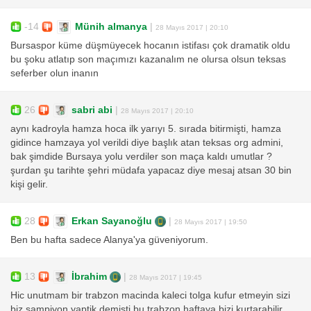
-14
Münih almanya
|
28 Mayıs 2017 | 20:10
Bursaspor küme düşmüyecek hocanın istifası çok dramatik oldu
bu şoku atlatıp son maçımızı kazanalım ne olursa olsun teksas
seferber olun inanın
26
sabri abi
|
28 Mayıs 2017 | 20:10
aynı kadroyla hamza hoca ilk yarıyı 5. sırada bitirmişti, hamza
gidince hamzaya yol verildi diye başlık atan teksas org admini,
bak şimdide Bursaya yolu verdiler son maça kaldı umutlar ?
şurdan şu tarihte şehri müdafa yapacaz diye mesaj atsan 30 bin
kişi gelir.
28
Erkan Sayanoğlu
|
28 Mayıs 2017 | 19:50
Ben bu hafta sadece Alanya'ya güveniyorum.
13
İbrahim
|
28 Mayıs 2017 | 19:45
Hic unutmam bir trabzon macinda kaleci tolga kufur etmeyin sizi
biz sampiyon yaptik demisti bu trabzon haftaya bizi kurtarabilir