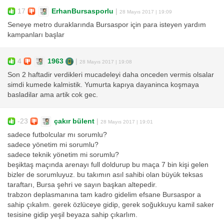
17
ErhanBursasporlu
|
28 Mayıs 2017 | 19:09
Seneye metro duraklarında Bursaspor için para isteyen yardım
kampanları başlar
4
1963
|
28 Mayıs 2017 | 19:08
Son 2 haftadir verdikleri mucadeleyi daha onceden vermis olsalar
simdi kumede kalmistik. Yumurta kapıya dayaninca koşmaya
basladilar ama artik cok gec.
-23
çakır bülent
|
28 Mayıs 2017 | 19:01
sadece futbolcular mı sorumlu?
sadece yönetim mi sorumlu?
sadece teknik yönetim mi sorumlu?
beşiktaş maçında arenayı full doldurup bu maça 7 bin kişi gelen
bizler de sorumluyuz. bu takımın asıl sahibi olan büyük teksas
taraftarı, Bursa şehri ve sayın başkan altepedir.
trabzon deplasmanına tam kadro gidelim efsane Bursaspor a
sahip çıkalım. gerek özlüceye gidip, gerek soğukkuyu kamil saker
tesisine gidip yeşil beyaza sahip çıkarlım.