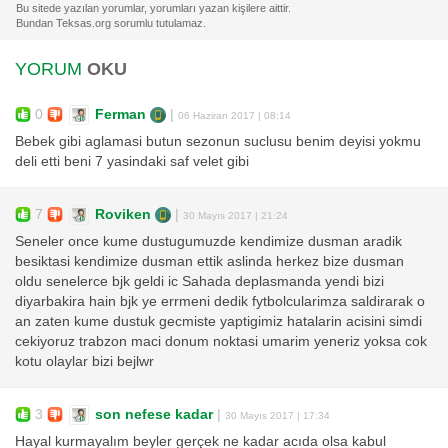
YORUM
OKU
0
Ferman
|
06 Haziran 2017 | 08:14
Bebek gibi aglamasi butun sezonun suclusu benim deyisi yokmu
deli etti beni 7 yasindaki saf velet gibi
7
Roviken
|
30 Mayıs 2017 | 21:24
Seneler once kume dustugumuzde kendimize dusman aradik
besiktasi kendimize dusman ettik aslinda herkez bize dusman
oldu senelerce bjk geldi ic Sahada deplasmanda yendi bizi
diyarbakira hain bjk ye errmeni dedik fytbolcularimza saldirarak o
an zaten kume dustuk gecmiste yaptigimiz hatalarin acisini simdi
cekiyoruz trabzon maci donum noktasi umarim yeneriz yoksa cok
kotu olaylar bizi bejlwr
3
son nefese kadar
|
30 Mayıs 2017 | 17:34
Hayal kurmayalım beyler gerçek ne kadar acıda olsa kabul