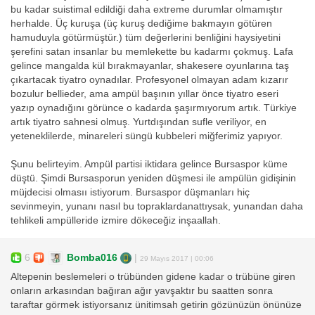
bu kadar suistimal edildiği daha extreme durumlar olmamıştır
herhalde. Üç kuruşa (üç kuruş dediğime bakmayın götüren
hamuduyla götürmüştür.) tüm değerlerini benliğini haysiyetini
şerefini satan insanlar bu memlekette bu kadarmı çokmuş. Lafa
gelince mangalda kül bırakmayanlar, shakesere oyunlarına taş
çıkartacak tiyatro oynadılar. Profesyonel olmayan adam kızarır
bozulur bellieder, ama ampül başının yıllar önce tiyatro eseri
yazıp oynadığını görünce o kadarda şaşırmıyorum artık. Türkiye
artık tiyatro sahnesi olmuş. Yurtdışından sufle veriliyor, en
yeteneklilerde, minareleri süngü kubbeleri miğferimiz yapıyor.
Şunu belirteyim. Ampül partisi iktidara gelince Bursaspor küme
düştü. Şimdi Bursasporun yeniden düşmesi ile ampülün gidişinin
müjdecisi olmasıı istiyorum. Bursaspor düşmanları hiç
sevinmeyin, yunanı nasıl bu topraklardanattıysak, yunandan daha
tehlikeli ampülleride izmire dökeceğiz inşaallah.
6
Bomba016
|
29 Mayıs 2017 | 00:06
Altepenin beslemeleri o trübünden gidene kadar o trübüne giren
onların arkasından bağıran ağır yavşaktır bu saatten sonra
taraftar görmek istiyorsanız ünitimsah getirin gözünüzün önünüze