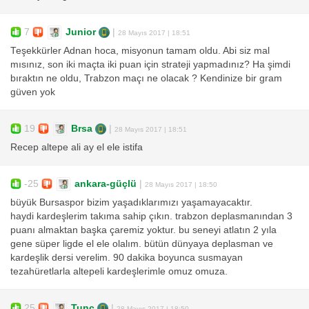
7
Junior
|
28 Mayıs 2017 | 18:51
Teşekkürler Adnan hoca, misyonun tamam oldu. Abi siz mal
mısınız, son iki maçta iki puan için strateji yapmadınız? Ha şimdi
bıraktın ne oldu, Trabzon maçı ne olacak ? Kendinize bir gram
güven yok
19
Brsa
|
28 Mayıs 2017 | 18:51
Recep altepe ali ay el ele istifa
-25
ankara-güçlü
|
28 Mayıs 2017 | 18:50
büyük Bursaspor bizim yaşadıklarımızı yaşamayacaktır.
haydi kardeşlerim takıma sahip çıkın. trabzon deplasmanından 3
puanı almaktan başka çaremiz yoktur. bu seneyi atlatın 2 yıla
gene süper ligde el ele olalım. bütün dünyaya deplasman ve
kardeşlik dersi verelim. 90 dakika boyunca susmayan
tezahüretlarla altepeli kardeşlerimle omuz omuza.
25
Tunc
|
28 Mayıs 2017 | 18:50