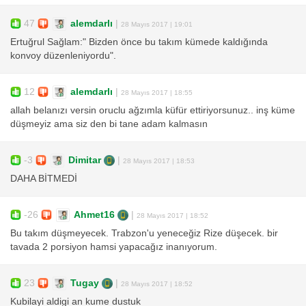
47
alemdarlı
|
28 Mayıs 2017 | 19:01
Ertuğrul Sağlam:" Bizden önce bu takım kümede kaldığında
konvoy düzenleniyordu".
12
alemdarlı
|
28 Mayıs 2017 | 18:55
allah belanızı versin oruclu ağzımla küfür ettiriyorsunuz.. inş küme
düşmeyiz ama siz den bi tane adam kalmasın
-3
Dimitar
|
28 Mayıs 2017 | 18:53
DAHA BİTMEDİ
-26
Ahmet16
|
28 Mayıs 2017 | 18:52
Bu takım düşmeyecek. Trabzon'u yeneceğiz Rize düşecek. bir
tavada 2 porsiyon hamsi yapacağız inanıyorum.
23
Tugay
|
28 Mayıs 2017 | 18:52
Kubilayi aldigi an kume dustuk