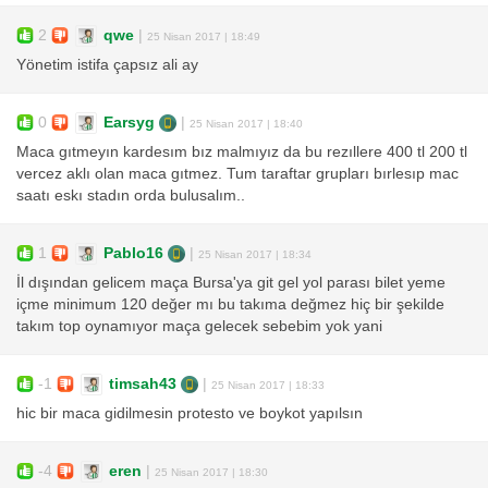
2
qwe
|
25 Nisan 2017 | 18:49
Yönetim istifa çapsız ali ay
0
Earsyg
|
25 Nisan 2017 | 18:40
Maca gıtmeyın kardesım bız malmıyız da bu rezıllere 400 tl 200 tl
vercez aklı olan maca gıtmez. Tum taraftar grupları bırlesıp mac
saatı eskı stadın orda bulusalım..
1
Pablo16
|
25 Nisan 2017 | 18:34
İl dışından gelicem maça Bursa'ya git gel yol parası bilet yeme
içme minimum 120 değer mı bu takıma değmez hiç bir şekilde
takım top oynamıyor maça gelecek sebebim yok yani
-1
timsah43
|
25 Nisan 2017 | 18:33
hic bir maca gidilmesin protesto ve boykot yapılsın
-4
eren
|
25 Nisan 2017 | 18:30