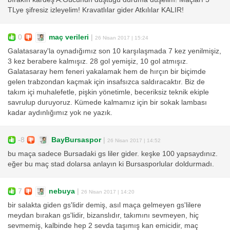
TLye şifresiz izleyelim! Kravatlılar gider Atkılılar KALIR!
0
maç verileri
|
26 Nisan 2017 | 15:24
Galatasaray'la oynadığımız son 10 karşılaşmada 7 kez yenilmişiz,
3 kez berabere kalmışız. 28 gol yemişiz, 10 gol atmışız.
Galatasaray hem feneri yakalamak hem de hırçın bir biçimde
gelen trabzondan kaçmak için insafsızca saldıracaktır. Biz de
takım içi muhalefetle, pişkin yönetimle, beceriksiz teknik ekiple
savrulup duruyoruz. Kümede kalmamız için bir sokak lambası
kadar aydınlığımız yok ne yazık.
-8
BayBursaspor
|
26 Nisan 2017 | 14:52
bu maça sadece Bursadaki gs liler gider. keşke 100 yapsaydınız.
eğer bu maç stad dolarsa anlayın ki Bursasporlular doldurmadı.
7
nebuya
|
26 Nisan 2017 | 14:20
bir salakta giden gs'lidir demiş, asıl maça gelmeyen gs'lilere
meydan bırakan gs'lidir, bizanslıdır, takımını sevmeyen, hiç
sevmemiş, kalbinde hep 2 sevda taşımış kan emicidir, maç