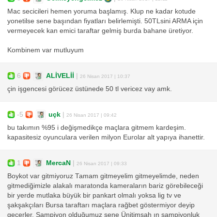
Mac secicileri hemen yoruma başlamış. Klup ne kadar kotude
yonetilse sene başından fiyatları belirlemişti. 50TLsini ARMA için
vermeyecek kan emici taraftar gelmiş burda bahane üretiyor.
Kombinem var mutluyum
6
ALİVELİİ
|
26 Nisan 2017 | 10:37
çin işgencesi görücez üstünede 50 tl vericez vay amk.
-5
uçk
|
26 Nisan 2017 | 09:42
bu takımın %95 i değişmedikçe maçlara gitmem kardeşim.
kapasitesiz oyunculara verilen milyon Eurolar alt yapıya ihanettir.
1
MercaN
|
26 Nisan 2017 | 09:33
Boykot var gitmiyoruz Tamam gitmeyelim gitmeyelimde, neden
gitmediğimizle alakalı maratonda kameraların bariz görebileceği
bir yerde mutlaka büyük bir pankart olmalı yoksa lig tv ve
şakşakçıları Bursa taraftarı maçlara rağbet göstermiyor deyip
geçerler. Şampiyon olduğumuz sene Ünitimsah ın şampiyonluk