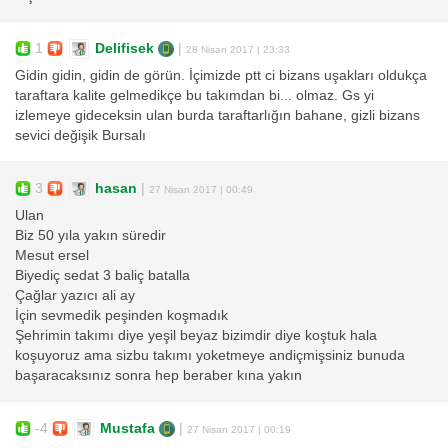
1
Delifisek
|
28 Nisan 2017 | 23:33
Gidin gidin, gidin de görün. İçimizde ptt ci bizans uşakları oldukça
taraftara kalite gelmedikçe bu takımdan bi... olmaz. Gs yi
izlemeye gideceksin ulan burda taraftarlığın bahane, gizli bizans
sevici değişik Bursalı
3
hasan
|
27 Nisan 2017 | 00:49
Ulan
Biz 50 yıla yakın süredir
Mesut ersel
Biyediç sedat 3 baliç batalla
Çağlar yazıcı ali ay
İçin sevmedik peşinden koşmadık
Şehrimin takımı diye yeşil beyaz bizimdir diye koştuk hala
koşuyoruz ama sizbu takımı yoketmeye andiçmişsiniz bunuda
başaracaksınız sonra hep beraber kına yakın
-4
Mustafa
|
27 Nisan 2017 | 00:19