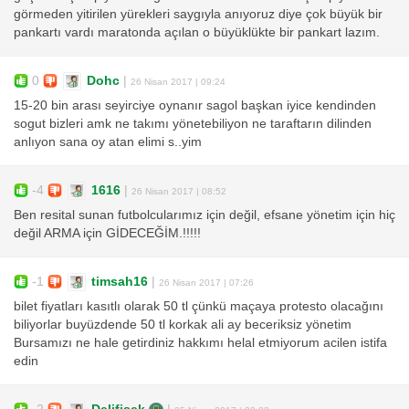
görmeden yitirilen yürekleri saygıyla anıyoruz diye çok büyük bir
pankartı vardı maratonda açılan o büyüklükte bir pankart lazım.
0
Dohc
|
26 Nisan 2017 | 09:24
15-20 bin arası seyirciye oynanır sagol başkan iyice kendinden
sogut bizleri amk ne takımı yönetebiliyon ne taraftarın dilinden
anlıyon sana oy atan elimi s..yim
-4
1616
|
26 Nisan 2017 | 08:52
Ben resital sunan futbolcularımız için değil, efsane yönetim için hiç
değil ARMA için GİDECEĞİM.!!!!!
-1
timsah16
|
26 Nisan 2017 | 07:26
bilet fiyatları kasıtlı olarak 50 tl çünkü maçaya protesto olacağını
biliyorlar buyüzdende 50 tl korkak ali ay beceriksiz yönetim
Bursamızı ne hale getirdiniz hakkımı helal etmiyorum acilen istifa
edin