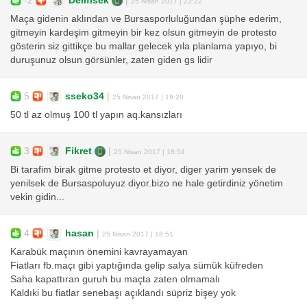
-2
Delifisek
|
25 Nisan 2017 | 23:22
Maça gidenin aklından ve Bursasporluluğundan şüphe ederim,
gitmeyin kardeşim gitmeyin bir kez olsun gitmeyin de protesto
gösterin siz gittikçe bu mallar gelecek yıla planlama yapıyo, bi
duruşunuz olsun görsünler, zaten giden gs lidir
5
sseko34
|
25 Nisan 2017 | 19:20
50 tl az olmuş 100 tl yapın aq.kansızları
3
Fikret
|
25 Nisan 2017 | 18:54
Bi tarafim birak gitme protesto et diyor, diger yarim yensek de
yenilsek de Bursaspoluyuz diyor.bizo ne hale getirdiniz yönetim
vekin gidin...
4
hasan
|
25 Nisan 2017 | 18:51
Karabük maçının önemini kavrayamayan
Fiatları fb.maçı gibi yaptığında gelip salya sümük küfreden
Saha kapattıran guruh bu maçta zaten olmamalı
Kaldıki bu fiatlar senebaşı açıklandı süpriz bişey yok