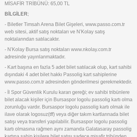
MİSAFİR TRİBÜNÜ: 65,00 TL
BİLGİLER
;
- Biletler Timsah Arena Bilet Gişeleri, www.passo.com.tr
web sitesi, aktif satış noktaları ve N'Kolay satış
noktalarından satılacaktır.
- N'Kolay Bursa satış noktaları www.nkolay.com.tr
adresinde yayınlanmaktadır.
- Kart başına en fazla 5 adet bilet satılacak olup, kart sahibi
dışındaki 4 adet bilet hakkı Passolig kart sahiplerine
www.passo.com.tr adresinden gönderilmesi gerekmektedir.
- İl Spor Güvenlik Kurulu kararı gereği; ev sahibi tribünlere
bilet alacak kişiler için Bursaspor logolu passolig kartı olma
zorunluğu vardır. Bursaspor logolu passolig kartı olmak ile
ilave olarak logosuz(tff) veya diğer takım kartlarınada bilet
satışı veya transferi yapılabilir. Bursaspor logolu passolig
kartı olmasına rağmen aynı zamanda Galatasaray passolig
kartına sahip kişilere bilet satışı sadece misafir tribünden