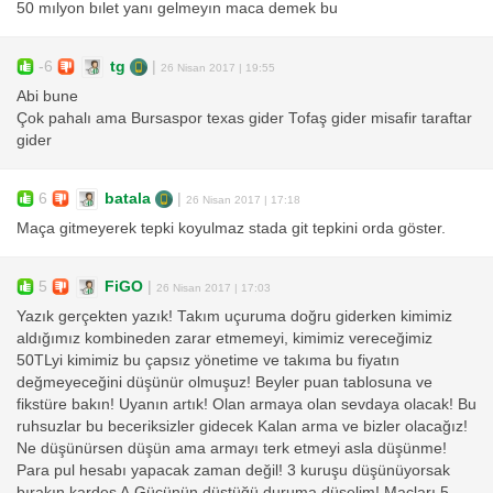
50 mılyon bılet yanı gelmeyın maca demek bu
-6
tg
|
26 Nisan 2017 | 19:55
Abi bune
Çok pahalı ama Bursaspor texas gider Tofaş gider misafir taraftar
gider
6
batala
|
26 Nisan 2017 | 17:18
Maça gitmeyerek tepki koyulmaz stada git tepkini orda göster.
5
FiGO
|
26 Nisan 2017 | 17:03
Yazık gerçekten yazık! Takım uçuruma doğru giderken kimimiz
aldığımız kombineden zarar etmemeyi, kimimiz vereceğimiz
50TLyi kimimiz bu çapsız yönetime ve takıma bu fiyatın
değmeyeceğini düşünür olmuşuz! Beyler puan tablosuna ve
fikstüre bakın! Uyanın artık! Olan armaya olan sevdaya olacak! Bu
ruhsuzlar bu beceriksizler gidecek Kalan arma ve bizler olacağız!
Ne düşünürsen düşün ama armayı terk etmeyi asla düşünme!
Para pul hesabı yapacak zaman değil! 3 kuruşu düşünüyorsak
bırakın kardeş A.Gücünün düştüğü duruma düşelim! Maçları 5