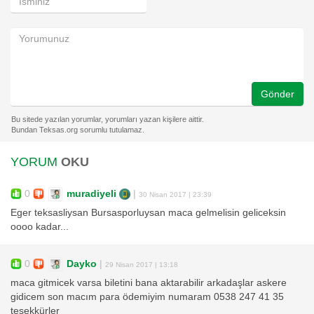
Gönder
YORUM
OKU
0
muradiyeli
|
30 Nisan 2017 | 23:39
Eger teksasliysan Bursasporluysan maca gelmelisin geliceksin
oooo kadar...
0
Dayko
|
29 Nisan 2017 | 13:18
maca gitmicek varsa biletini bana aktarabilir arkadaşlar askere
gidicem son macım para ödemiyim numaram 0538 247 41 35
teşekkürler