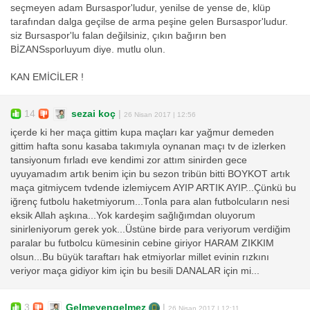
seçmeyen adam Bursaspor'ludur, yenilse de yense de, klüp
tarafından dalga geçilse de arma peşine gelen Bursaspor'ludur.
siz Bursaspor'lu falan değilsiniz, çıkın bağırın ben
BİZANSsporluyum diye. mutlu olun.
KAN EMİCİLER !
14
sezai koç
|
26 Nisan 2017 | 12:56
içerde ki her maça gittim kupa maçları kar yağmur demeden
gittim hafta sonu kasaba takımıyla oynanan maçı tv de izlerken
tansiyonum fırladı eve kendimi zor attım sinirden gece
uyuyamadım artık benim için bu sezon tribün bitti BOYKOT artık
maça gitmiycem tvdende izlemiycem AYIP ARTIK AYIP...Çünkü bu
iğrenç futbolu haketmiyorum...Tonla para alan futbolcuların nesi
eksik Allah aşkına...Yok kardeşim sağlığımdan oluyorum
sinirleniyorum gerek yok...Üstüne birde para veriyorum verdiğim
paralar bu futbolcu kümesinin cebine giriyor HARAM ZIKKIM
olsun...Bu büyük taraftarı hak etmiyorlar millet evinin rızkını
veriyor maça gidiyor kim için bu besili DANALAR için mi...
3
Gelmeyengelmez
|
26 Nisan 2017 | 12:11