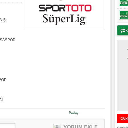
A.Ş.
URSASPOR
SPOR
Ğİ
Paylaş
GÜN
Youtube 