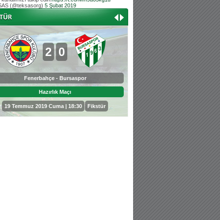
AS (@teksasorg)
5 Şubat 2019
Hoş geldin Aslan bebek!
Teksas tribününden Kaan İnal'ın dünya ta
Hoş geldin Güneş bebek!
Teksas tribününden Sadettin Çetinoğlu'nu
2
0
0
3
Fenerbahçe - Bursaspor
Bursaspor - Sepahan
Hazırlık Maçı
Hazırlık Maçı
19 Temmuz 2019 Cuma | 18:30
Fikstür
25 Temmuz 2019 Perşembe | 18: