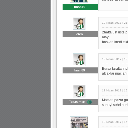
tmsh16
19 Nisan 2017 | 21
2hafta ust uste p
eren
alayı..
başkan kredi çıkt
19 Nisan 2017 | 19
Bursa taraftarınd
kaan89
alcaklar maçları
18 Nisan 2017 | 19
Maclari pazar g
Texas mert
sanayi sehri herk
18 Nisan 2017 | 16