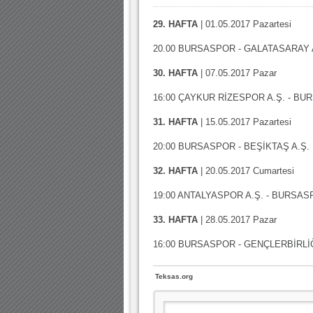
10.04.2023 14:44 |
Hoş geldin Göktuğ Bebek!
29. HAFTA
| 01.05.2017 Pazartesi
30.12.2022 18:00 |
Hoş geldin Kadir Kağan Bebek!
20.00 BURSASPOR - GALATASARAY 
11.11.2025 14:13 |
Hoş geldin Ertuğrul Bebek!
30. HAFTA
| 07.05.2017 Pazar
12.10.2025 17:30 |
MUTLULUKLAR SİNAN SILACI
16:00 ÇAYKUR RİZESPOR A.Ş. - B
16.07.2024 14:32 |
Hoş geldin Kerem Bebek!
31. HAFTA
| 15.05.2017 Pazartesi
08.01.2024 19:01 |
Hoş geldin Aslan bebek!
20:00 BURSASPOR - BEŞİKTAŞ A.Ş.
03.01.2024 19:09 |
Hoş geldin Güneş bebek!
32. HAFTA
| 20.05.2017 Cumartesi
19:00 ANTALYASPOR A.Ş. - BURSA
33. HAFTA
| 28.05.2017 Pazar
16:00 BURSASPOR - GENÇLERBİRLİ
Teksas.org