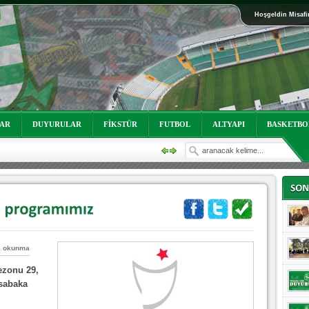
Hoşgeldin Misafi
oruz!
LAR
DUYURULAR
FİKSTÜR
FUTBOL
ALTYAPI
BASKETBO
1 okunma
ezonu 29,
oruz!
üsabaka