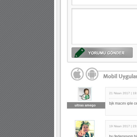
21 Nisan 2017 | 19
bjk macını ıple 
ultras amego
19 Nisan 2017 | 23
bu federasyon bi