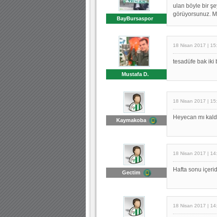
ulan böyle bir şe
görüyorsunuz. Ma
BayBursaspor
18 Nisan 2017 | 15
tesadüfe bak iki 
Mustafa D.
18 Nisan 2017 | 15
Heyecan mı kald
Kaymakoba
18 Nisan 2017 | 14
Hafta sonu içer
Gectim
18 Nisan 2017 | 14