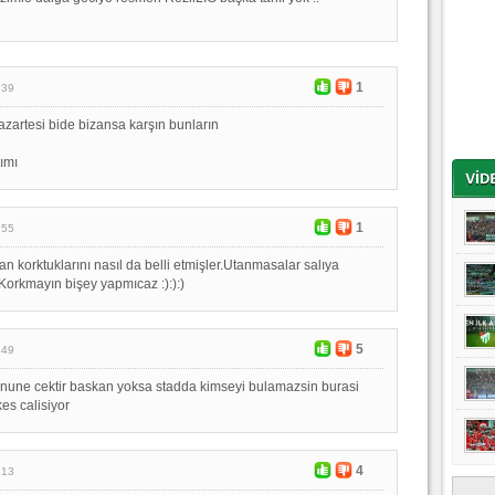
1
:39
azartesi bide bizansa karşın bunların
ımı
1
:55
an korktuklarını nasıl da belli etmişler.Utanmasalar salıya
.Korkmayın bişey yapmıcaz :):):)
5
:49
unune cektir baskan yoksa stadda kimseyi bulamazsin burasi
es calisiyor
4
:13