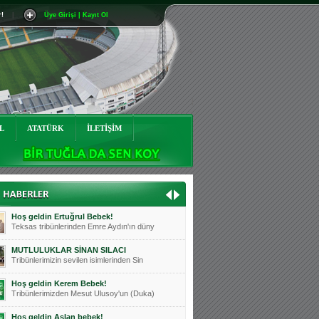
r!
|
Üye Girişi | Kayıt Ol
Mutluluklar Ceyhun Tetik
Teksas tribünlerinin sevilen isimlerinde
Bursasporumuzun önü açılsın is
Teksaslı Bursasporlular Derneği Başkanı
Hoş geldin Alaz Bebek!
Teksas.org sistem yöneticisi, ekibimizin
L
ATATÜRK
İLETİŞİM
Hoş geldin Göktuğ Bebek!
Teksas.org ekibimizden ve tribünlerimizi
Hoş geldin Kadir Kağan Bebek!
Teksas tribünlerinden Basri İleri'nin dü
Hoş geldin Ertuğrul Bebek!
Teksas tribünlerinden Emre Aydın'ın düny
MUTLULUKLAR SİNAN SILACI
Tribünlerimizin sevilen isimlerinden Sin
Hoş geldin Kerem Bebek!
Tribünlerimizden Mesut Ulusoy'un (Duka)
Hoş geldin Aslan bebek!