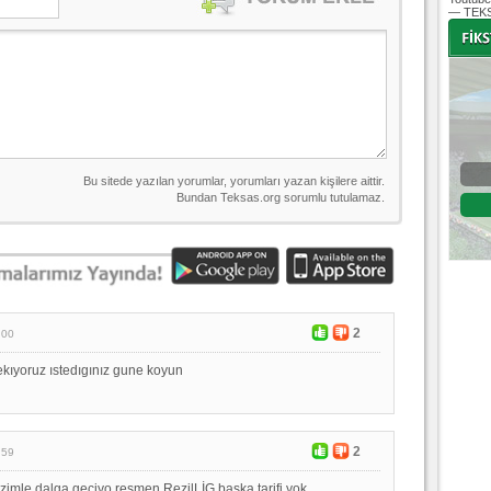
— TEKS
-
-
Bursaspor - Altınordu
1. Lig 32. Hafta
04 Temmuz 2020 Cumartesi | 20:00
Fikstür
2
:00
cekıyoruz ıstedıgınız gune koyun
2
:59
zimle dalga geciyo resmen RezilLİG başka tarifi yok ..