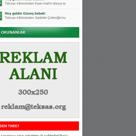
Teksas tribününden Kaan İnal'ın dünya ta
Hoş geldin Güneş bebek!
Teksas tribününden Sadettin Çetinoğlu'nu
Mutluluklar Ceyhun Tetik
Teksas tribünlerinin sevilen isimlerinde
Bursasporumuzun önü açılsın is
Teksaslı Bursasporlular Derneği Başkanı
Hoş geldin Alaz Bebek!
Teksas.org sistem yöneticisi, ekibimizin
Hoş geldin Göktuğ Bebek!
Teksas.org ekibimizden ve tribünlerimizi
Hoş geldin Kadir Kağan Bebek!
Teksas tribünlerinden Basri İleri'nin dü
Hoş geldin Ertuğrul Bebek!
Teksas tribünlerinden Emre Aydın'ın düny
MUTLULUKLAR SİNAN SILACI
Tribünlerimizin sevilen isimlerinden Sin
DEM TWEET
Hoş geldin Kerem Bebek!
Tribünlerimizden Mesut Ulusoy'un (Duka)
kanalımızı takip edin!
https://t.co/Mm9a63kg1u