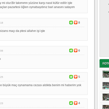
y mi olur.Bir takımımn yüzüne karşı nasıl küfür edilir işte
çları pazartesi öğlen oynatsaydınız bari anasını satayım
8
:18
bizans maçı da ptesi allahın işi işte
6
:06
ı
5
:25
ide büyük maç oynamama cezası aldıkta benim mi haberim yok
4
:23