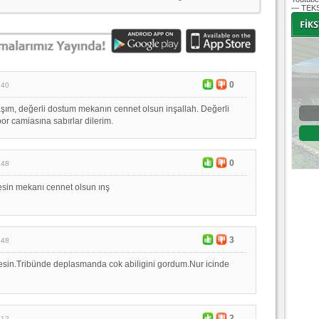
— TEKS
-
-
0
:40
ım, değerli dostum mekanın cennet olsun inşallah. Değerli
Bursaspor - Altınordu
or camiasına sabırlar dilerim.
1. Lig 32. Hafta
04 Temmuz 2020 Cumartesi | 20:00
Fikstür
0
:48
esin mekanı cennet olsun ınş
3
:48
esin.Tribünde deplasmanda cok abiligini gordum.Nur icinde
2
:12