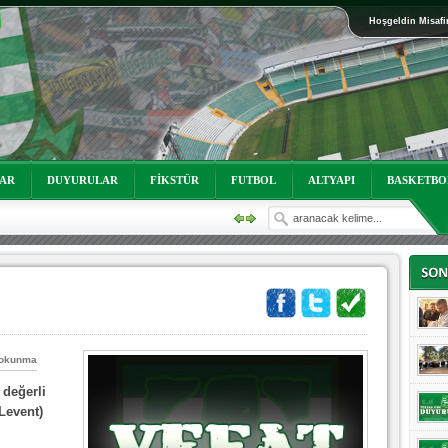
Hoşgeldin Misafi
oruz!
LAR
DUYURULAR
FİKSTÜR
FUTBOL
ALTYAPI
BASKETBO
 okunma
 değerli
oruz!
Levent)