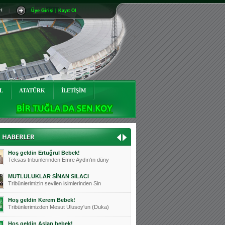
r!
|
Üye Girişi | Kayıt Ol
Mutluluklar Ceyhun Tetik
Teksas tribünlerinin sevilen isimlerinde
Bursasporumuzun önü açılsın is
Teksaslı Bursasporlular Derneği Başkanı
Hoş geldin Alaz Bebek!
Teksas.org sistem yöneticisi, ekibimizin
L
ATATÜRK
İLETİŞİM
Hoş geldin Göktuğ Bebek!
Teksas.org ekibimizden ve tribünlerimizi
Hoş geldin Kadir Kağan Bebek!
Teksas tribünlerinden Basri İleri'nin dü
Hoş geldin Ertuğrul Bebek!
Teksas tribünlerinden Emre Aydın'ın düny
MUTLULUKLAR SİNAN SILACI
Tribünlerimizin sevilen isimlerinden Sin
Hoş geldin Kerem Bebek!
Tribünlerimizden Mesut Ulusoy'un (Duka)
Hoş geldin Aslan bebek!