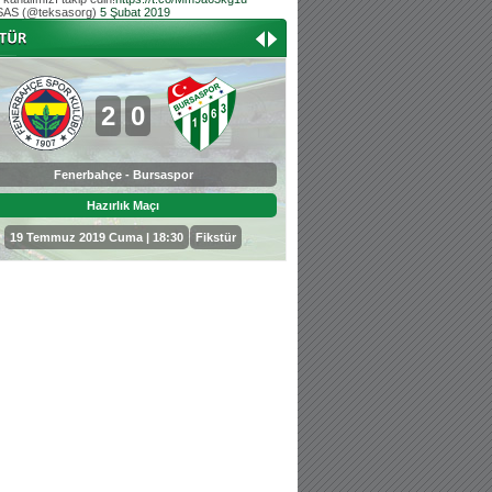
AS (@teksasorg)
5 Şubat 2019
Hoş geldin Aslan bebek!
Teksas tribününden Kaan İnal'ın dünya ta
Hoş geldin Güneş bebek!
Teksas tribününden Sadettin Çetinoğlu'nu
2
0
0
3
Fenerbahçe - Bursaspor
Bursaspor - Sepahan
Hazırlık Maçı
Hazırlık Maçı
19 Temmuz 2019 Cuma | 18:30
Fikstür
25 Temmuz 2019 Perşembe | 18: