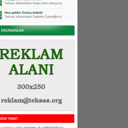
Teksas tribününden Kaan İnal'ın dünya ta
Hoş geldin Güneş bebek!
Teksas tribününden Sadettin Çetinoğlu'nu
Mutluluklar Ceyhun Tetik
Teksas tribünlerinin sevilen isimlerinde
Bursasporumuzun önü açılsın is
Teksaslı Bursasporlular Derneği Başkanı
Hoş geldin Alaz Bebek!
Teksas.org sistem yöneticisi, ekibimizin
Hoş geldin Göktuğ Bebek!
Teksas.org ekibimizden ve tribünlerimizi
Hoş geldin Kadir Kağan Bebek!
Teksas tribünlerinden Basri İleri'nin dü
Hoş geldin Ertuğrul Bebek!
Teksas tribünlerinden Emre Aydın'ın düny
MUTLULUKLAR SİNAN SILACI
Tribünlerimizin sevilen isimlerinden Sin
DEM TWEET
Hoş geldin Kerem Bebek!
Tribünlerimizden Mesut Ulusoy'un (Duka)
kanalımızı takip edin!
https://t.co/Mm9a63kg1u