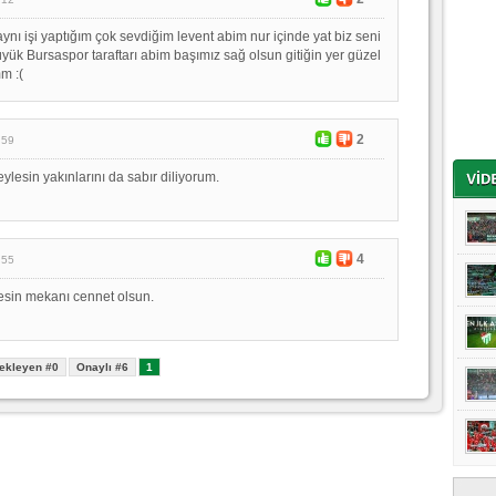
aynı işi yaptığım çok sevdiğim levent abim nur içinde yat biz seni
ük Bursaspor taraftarı abim başımız sağ olsun gitiğin yer güzel
m :(
2
:59
esin yakınlarını da sabır diliyorum.
4
:55
esin mekanı cennet olsun.
ekleyen #0
Onaylı #6
1