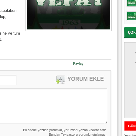
üteakiben
lup,
esine ve tüm
z.
Paylaş
GÜN
Youtube 