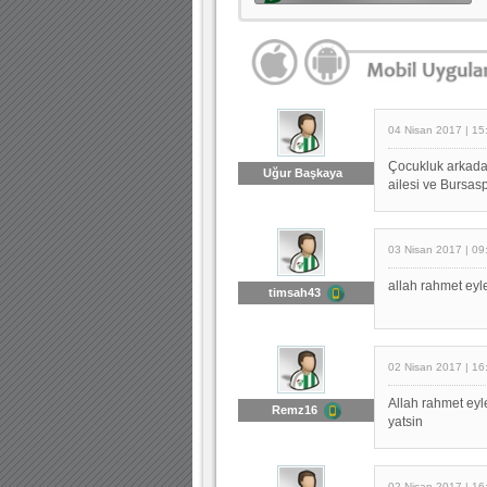
04 Nisan 2017 | 15
Çocukluk arkadaş
Uğur Başkaya
ailesi ve Bursasp
03 Nisan 2017 | 09
allah rahmet eyl
timsah43
02 Nisan 2017 | 16
Allah rahmet eyl
Remz16
yatsin
02 Nisan 2017 | 16