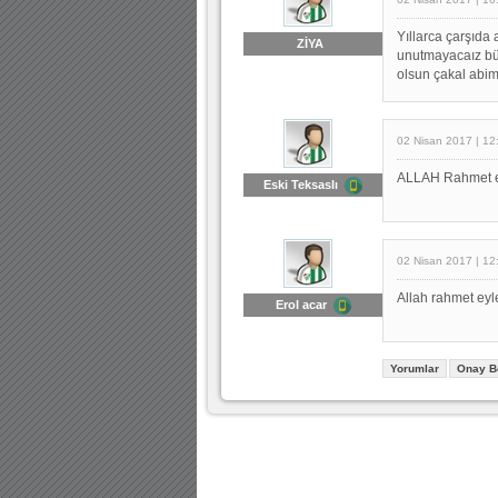
Yıllarca çarşıda 
ZİYA
unutmayacaız büy
olsun çakal abim
02 Nisan 2017 | 12
ALLAH Rahmet eyl
Eski Teksaslı
02 Nisan 2017 | 12
Allah rahmet eyl
Erol acar
Yorumlar
Onay B