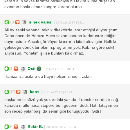
kararı alın yoksa taraftar baskıdıyla bu takım küme düşer en
azından baskı olmaz kongre kararınolursa
-3
sinek valesi
|
30 Ocak 2017 | 18:14
Ali Ay sanki yabancı teknik direktörde ısrar ettiğini duymuştum.
Daha önce de Hamza Hoca sezon sonuna kadar ısrar ettiğini
duymuştum. Ancak görülüyor ki ısrarın kibrit alevi gibi. Belli ki
geleceğe dönük bir planın,programın yok. Kabına göre şekil
alıyorsun. Yönetim işi ise bunları kaldırmaz.
1
Oxii
|
30 Ocak 2017 | 18:04
Hamza istifacılara da hayırlı olsun zinedin zidan
10
kaos
|
30 Ocak 2017 | 17:41
başkanın bi sözü yok yukarıdaki yazıda. Transfer sordular sağ
kanada mutlu hoca stopere ben geçerim dedi. Hatırlatayım en
son recep yalanbaşı da senin gibi konuşuyodu. Gitti !
6
Bekir B.
|
30 Ocak 2017 | 17:24