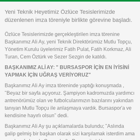
Instagram
Yeni Teknik Heyetimiz Özlüce Tesislerimizde
düzenlenen imza töreniyle birlikte görevine başladı.
Android
Özlüce Tesislerimizde gerçekleştirilen imza törenine
Başkanımız Ali Ay, yeni Teknik Direktörümüz Mutlu Topçu,
iOS
Yönetim Kurulu üyelerimiz Fatih Pulat, Fatih Korkmaz, Ali
Turan, Cem Öztürk ve Sezer Sezgin de katıldı.
BAŞKANIMIZ ALİ AY: " BURSASPOR İÇİN EN İYİSİNİ
YAPMAK İÇİN UĞRAŞ VERİYORUZ"
Başkanımız Ali Ay imza töreninde yaptığı konuşmada ,
"Beyaz bir sayfa açıyoruz. Şampiyon kadromuzda yardımcı
antrenörümüz olan ve futbolcularımızın bazılarını yakından
tanıyan Mutlu Topçu ile anlaşmaya vardık. Bursaspor'a ve
kendisine hayırlı olsun" dedi.
Başkanımız Ali Ay şu açıklamalarda bulundu; "Aslında
galip gelmiş bir başkan olarak sizi karşılamak isterdim ama