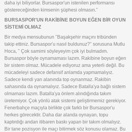
daha iyi biliyorlar. Bursaspor'un istenilen performansı
göstereceğinden kimsenin şüphesi olmasın."
BURSASPOR'UN RAKİBİNE BOYUN EĞEN BİR OYUN
SİSTEMİ OLMAZ
Bir medya mensubunun "Başakşehir maçını tribünden
takip ettiniz. Bursaspor'u nasıl buldunuz?" sorusuna Mutlu
Hoca, " Çok samimi söyleyeyim çok iyi bulmadım.
Bursaspor böyle oynamaması lazım. Rakibine boyun eğen
bir sistem olmaz. Mücadele ediyoruz ama yeterli değil. Bu
mücadeleyi sadece defansif anlamda yapmamalıyız.
Sadece kendi yarı alanında top oynanmaz. Rakibin
sahasında da oynamalıyız. Sadece Batalla'ya bağlı sistem
olmaması lazım. Batalla'ya önlem alındığında takım
üretemiyor. Çok yönlü atak sistemi geliştirmemiz gerekiyor.
Fenerbahçe maçıyla birlikte çok farklı bir Bursaspor'u
herkes görecektir. Daha dar alanda oynayan, topu
kaptırdığı andan itibaren baskı yapan bir takım olmalıyız.
Bir tane pozisyon ile maçı bitirmek söz konusu olamaz. Bu