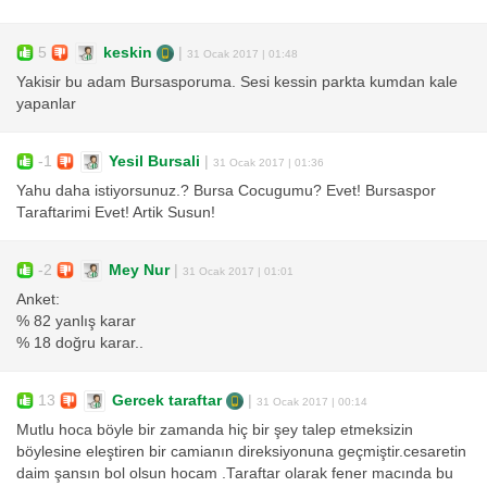
5
keskin
|
31 Ocak 2017 | 01:48
Yakisir bu adam Bursasporuma. Sesi kessin parkta kumdan kale
yapanlar
-1
Yesil Bursali
|
31 Ocak 2017 | 01:36
Yahu daha istiyorsunuz.? Bursa Cocugumu? Evet! Bursaspor
Taraftarimi Evet! Artik Susun!
-2
Mey Nur
|
31 Ocak 2017 | 01:01
Anket:
% 82 yanlış karar
% 18 doğru karar..
13
Gercek taraftar
|
31 Ocak 2017 | 00:14
Mutlu hoca böyle bir zamanda hiç bir şey talep etmeksizin
böylesine eleştiren bir camianın direksiyonuna geçmiştir.cesaretin
daim şansın bol olsun hocam .Taraftar olarak fener macında bu