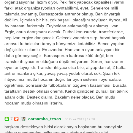
organizasyonları lazım diyor. Peki fark yapacak kapasitesi varmı,
farklı atak organizasyonları oyntabilirmi, evet. Senelerce milli
takımda oynamış, Bursasporda antrenör olmuş. Ben önyargılı
değilim. İçimden bir his, çok başarılı olacağını söylüyor. Ayrıca, Ali
Ay hatasını farketmiş. Fuyboldan anlamadığını anlamış. İvan
Ergiç, onun danışmanı olacak. Futbol konusunda, transferlerde,
hep ivan ergice danışacak. Gelecek vadeden sırp, hırvat boşnak
arnavut futbolcuları tarayıp bünyemize katabiliriz. Bence yapılan
değişiklikler olumlu. En azından Hamzanın oyun anlayışını bir
daha görmeyeceğiz. Bursasporun kadrosu kötü değil, ben
transfer ihtiyacının olduğunu düşünmüyorum. Sorun, hamzanın
oyun anlayışı idi. Transfer ihtiyacı olsa bile, altyapıdan al, 2 hafta
antrenmanlara çıkar, yavaş yavaş yedek olarak sok. Şuan tek
ihtiyacımız, mutlu hocanın doğru bir oyun sistemini oyunculara
öğretmesi. Sonrasında futbolcuların özgüven kazanması. Burada
taraftarın destek olması önemli. Kendi içimizden Bursalı biri teknik
adam oldu. Destek olalım. Bakalım neler olacak. Ben mutlu
hocanın mutlu olmasını isterim.
7
carsamba_texas
|
30 Ocak 2017 | 19:30
başkanı destekleyen birisi olarak sayın başkanım bu saneyi siz
aldınız.oynatmadan yolluyorsunuz.sizden öncekiler gibi