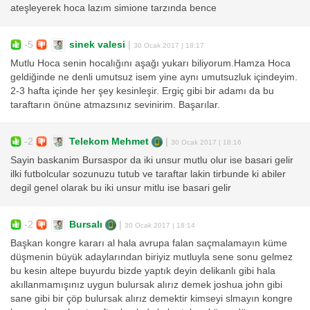
ateşleyerek hoca lazım simione tarzında bence
-5
sinek valesi
|
30 Ocak 2017 | 18:17
Mutlu Hoca senin hocalığını aşağı yukarı biliyorum.Hamza Hoca
geldiğinde ne denli umutsuz isem yine aynı umutsuzluk içindeyim.
2-3 hafta içinde her şey kesinleşir. Ergiç gibi bir adamı da bu
taraftarın önüne atmazsınız sevinirim. Başarılar.
-2
Telekom Mehmet
|
30 Ocak 2017 | 18:16
Sayin baskanim Bursaspor da iki unsur mutlu olur ise basari gelir
ilki futbolcular sozunuzu tutub ve taraftar lakin tirbunde ki abiler
degil genel olarak bu iki unsur mitlu ise basari gelir
-2
Bursalı
|
30 Ocak 2017 | 18:14
Başkan kongre kararı al hala avrupa falan saçmalamayın küme
düşmenin büyük adaylarından biriyiz mutluyla sene sonu gelmez
bu kesin altepe buyurdu bizde yaptık deyin delikanlı gibi hala
akıllanmamışınız uygun bulursak alırız demek joshua john gibi
sane gibi bir çöp bulursak alırız demektir kimseyi slmayın kongre