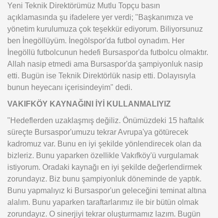
Yeni Teknik Direktörümüz Mutlu Topçu basın
açıklamasında şu ifadelere yer verdi; "Başkanımıza ve
yönetim kurulumuza çok teşekkür ediyorum. Biliyorsunuz
ben İnegöllüyüm. İnegölspor'da futbol oynadım. Her
İnegöllü futbolcunun hedefi Bursaspor'da futbolcu olmaktır.
Allah nasip etmedi ama Bursaspor'da şampiyonluk nasip
etti. Bugün ise Teknik Direktörlük nasip etti. Dolayısıyla
bunun heyecanı içerisindeyim" dedi.
VAKIFKÖY KAYNAĞINI İYİ KULLANMALIYIZ
"Hedeflerden uzaklaşmış değiliz. Önümüzdeki 15 haftalık
süreçte Bursaspor'umuzu tekrar Avrupa'ya götürecek
kadromuz var. Bunu en iyi şekilde yönlendirecek olan da
bizleriz. Bunu yaparken özellikle Vakıfköy'ü vurgulamak
istiyorum. Oradaki kaynağı en iyi şekilde değerlendirmek
zorundayız. Biz bunu şampiyonluk döneminde de yaptık.
Bunu yapmalıyız ki Bursaspor'un geleceğini teminat altına
alalım. Bunu yaparken taraftarlarımız ile bir bütün olmak
zorundayız. O sinerjiyi tekrar oluşturmamız lazım. Bugün