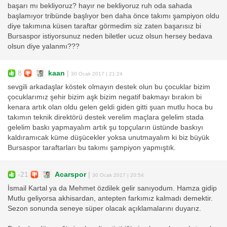
başarı mı bekliyoruz? hayır ne bekliyoruz ruh oda sahada
başlamıyor tribünde başlıyor ben daha önce takımı şampiyon oldu
diye takımına küsen taraftar görmedim siz zaten başarısız bi
Bursaspor istiyorsunuz neden biletler ucuz olsun hersey bedava
olsun diye yalanmı???
8
kaan
|
30 Ocak 2017 | 21:24
sevgili arkadaşlar köstek olmayın destek olun bu çocuklar bizim
çocuklarımız şehir bizim aşk bizim negatif bakmayı bırakın bi
kenara artık olan oldu gelen geldi giden gitti şuan mutlu hoca bu
takımın teknik direktörü destek verelim maçlara gelelim stada
gelelim baskı yapmayalım artık şu topçuların üstünde baskıyı
kaldıramıcak küme düşücekler yoksa unutmayalım ki biz büyük
Bursaspor taraftarları bu takımı şampiyon yapmıştık.
-21
Acarspor
|
30 Ocak 2017 | 20:54
İsmail Kartal ya da Mehmet özdilek gelir sanıyodum. Hamza gidip
Mutlu geliyorsa akhisardan, antepten farkımız kalmadı demektir.
Sezon sonunda seneye süper olacak açıklamalarını duyarız.