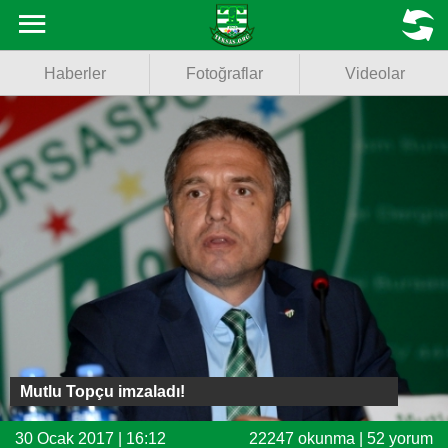
Haberler
MENU
Haberler
Fotoğraflar
Videolar
Fotoğraflar
Videolar
Basketbol
Voleybol
Puan Durumu
Fikstür
Facebook
Mutlu Topçu imzaladı!
Twitter
30 Ocak 2017 | 16:12
22247 okunma | 52 yorum