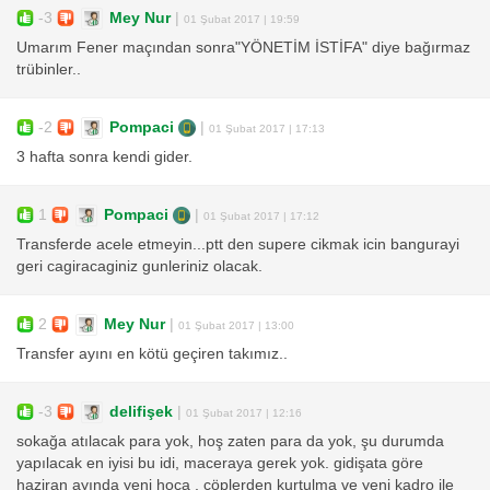
-3
Mey Nur
|
01 Şubat 2017 | 19:59
Umarım Fener maçından sonra"YÖNETİM İSTİFA" diye bağırmaz
trübinler..
-2
Pompaci
|
01 Şubat 2017 | 17:13
3 hafta sonra kendi gider.
1
Pompaci
|
01 Şubat 2017 | 17:12
Transferde acele etmeyin...ptt den supere cikmak icin bangurayi
geri cagiracaginiz gunleriniz olacak.
2
Mey Nur
|
01 Şubat 2017 | 13:00
Transfer ayını en kötü geçiren takımız..
-3
delifişek
|
01 Şubat 2017 | 12:16
sokağa atılacak para yok, hoş zaten para da yok, şu durumda
yapılacak en iyisi bu idi, maceraya gerek yok. gidişata göre
haziran ayında yeni hoca , çöplerden kurtulma ve yeni kadro ile