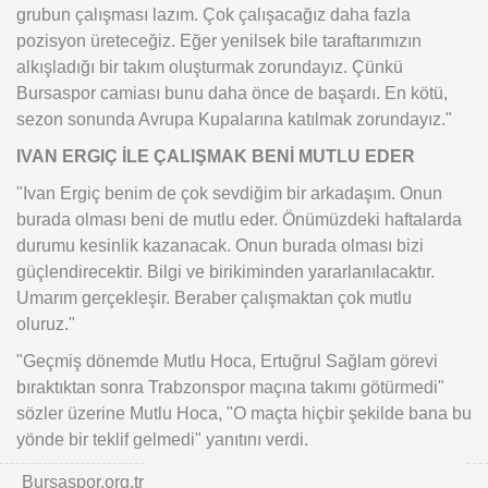
grubun çalışması lazım. Çok çalışacağız daha fazla
pozisyon üreteceğiz. Eğer yenilsek bile taraftarımızın
alkışladığı bir takım oluşturmak zorundayız. Çünkü
Bursaspor camiası bunu daha önce de başardı. En kötü,
sezon sonunda Avrupa Kupalarına katılmak zorundayız."
IVAN ERGIÇ İLE ÇALIŞMAK BENİ MUTLU EDER
"Ivan Ergiç benim de çok sevdiğim bir arkadaşım. Onun
burada olması beni de mutlu eder. Önümüzdeki haftalarda
durumu kesinlik kazanacak. Onun burada olması bizi
güçlendirecektir. Bilgi ve birikiminden yararlanılacaktır.
Umarım gerçekleşir. Beraber çalışmaktan çok mutlu
oluruz."
"Geçmiş dönemde Mutlu Hoca, Ertuğrul Sağlam görevi
bıraktıktan sonra Trabzonspor maçına takımı götürmedi"
sözler üzerine Mutlu Hoca, "O maçta hiçbir şekilde bana bu
yönde bir teklif gelmedi" yanıtını verdi.
Bursaspor.org.tr