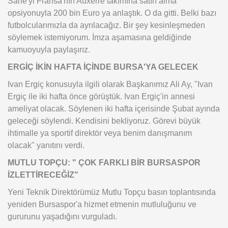
Sane'yi Fransa'nın Auxerre takımına satın alma
opsiyonuyla 200 bin Euro ya anlaştık. O da gitti. Belki bazı
futbolcularımızla da ayrılacağız. Bir şey kesinleşmeden
söylemek istemiyorum. İmza aşamasına geldiğinde
kamuoyuyla paylaşırız.
ERGİÇ İKİN HAFTA İÇİNDE BURSA'YA GELECEK
Ivan Ergiç konusuyla ilgili olarak Başkanımız Ali Ay, "Ivan
Ergiç ile iki hafta önce görüştük. Ivan Ergiç'in annesi
ameliyat olacak. Söylenen iki hafta içerisinde Şubat ayında
geleceği söylendi. Kendisini bekliyoruz. Görevi büyük
ihtimalle ya sportif direktör veya benim danışmanım
olacak" yanıtını verdi.
MUTLU TOPÇU: " ÇOK FARKLI BİR BURSASPOR
İZLETTİRECEĞİZ"
Yeni Teknik Direktörümüz Mutlu Topçu basın toplantısında
yeniden Bursaspor'a hizmet etmenin mutluluğunu ve
gururunu yaşadığını vurguladı.