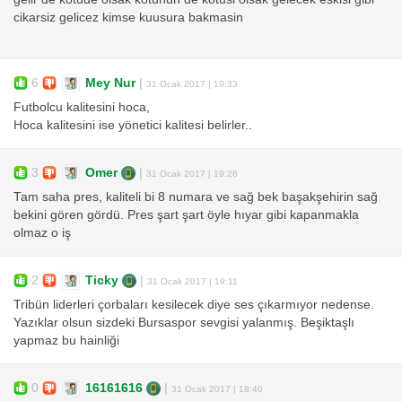
cikarsiz gelicez kimse kuusura bakmasin
6
Mey Nur
|
31 Ocak 2017 | 19:33
Futbolcu kalitesini hoca,
Hoca kalitesini ise yönetici kalitesi belirler..
3
Omer
|
31 Ocak 2017 | 19:26
Tam saha pres, kaliteli bi 8 numara ve sağ bek başakşehirin sağ
bekini gören gördü. Pres şart şart öyle hıyar gibi kapanmakla
olmaz o iş
2
Ticky
|
31 Ocak 2017 | 19:11
Tribün liderleri çorbaları kesilecek diye ses çıkarmıyor nedense.
Yazıklar olsun sizdeki Bursaspor sevgisi yalanmış. Beşiktaşlı
yapmaz bu hainliği
0
16161616
|
31 Ocak 2017 | 18:40