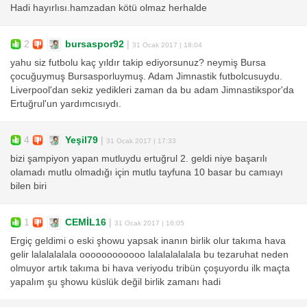
Hadi hayırlısı.hamzadan kötü olmaz herhalde
2
bursaspor92
|
31 Ocak 2017 | 18:04
yahu siz futbolu kaç yıldır takip ediyorsunuz? neymiş Bursa
çocuğuymuş Bursasporluymuş. Adam Jimnastik futbolcusuydu.
Liverpool'dan sekiz yedikleri zaman da bu adam Jimnastikspor'da
Ertuğrul'un yardımcısıydı.
4
Yeşil79
|
31 Ocak 2017 | 17:33
bizi şampiyon yapan mutluydu ertuğrul 2. geldi niye başarılı
olamadı mutlu olmadığı için mutlu tayfuna 10 basar bu camıayı
bilen biri
1
CEMİL16
|
31 Ocak 2017 | 16:05
Ergiç geldimi o eski şhowu yapsak inanın birlik olur takıma hava
gelir lalalalalala oooooooooooo lalalalalalala bu tezaruhat neden
olmuyor artık takıma bi hava veriyodu tribün çoşuyordu ilk maçta
yapalım şu şhowu küslük değil birlik zamanı hadi