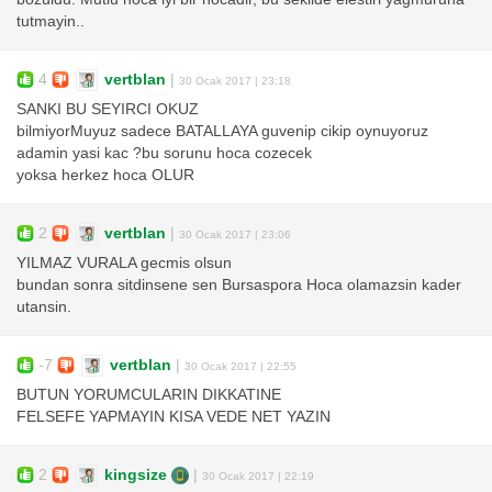
tutmayin..
4
vertblan
|
30 Ocak 2017 | 23:18
SANKI BU SEYIRCI OKUZ
bilmiyorMuyuz sadece BATALLAYA guvenip cikip oynuyoruz
adamin yasi kac ?bu sorunu hoca cozecek
yoksa herkez hoca OLUR
2
vertblan
|
30 Ocak 2017 | 23:06
YILMAZ VURALA gecmis olsun
bundan sonra sitdinsene sen Bursaspora Hoca olamazsin kader
utansin.
-7
vertblan
|
30 Ocak 2017 | 22:55
BUTUN YORUMCULARIN DIKKATINE
FELSEFE YAPMAYIN KISA VEDE NET YAZIN
2
kingsize
|
30 Ocak 2017 | 22:19