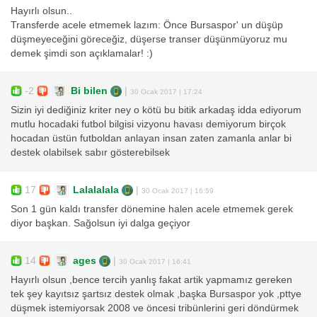
Hayırlı olsun..
Transferde acele etmemek lazım: Önce Bursaspor' un düşüp
düşmeyeceğini göreceğiz, düşerse transer düşünmüyoruz mu
demek şimdi son açıklamalar! :)
-2
Bi bilen
|
30 Ocak 2017 | 17:24
Sizin iyi dediğiniz kriter ney o kötü bu bitik arkadaş idda ediyorum
mutlu hocadaki futbol bilgisi vizyonu havası demiyorum birçok
hocadan üstün futboldan anlayan insan zaten zamanla anlar bi
destek olabilsek sabır gösterebilsek
17
Lalalalala
|
30 Ocak 2017 | 16:59
Son 1 gün kaldı transfer dönemine halen acele etmemek gerek
diyor başkan. Sağolsun iyi dalga geçiyor
14
ages
|
30 Ocak 2017 | 16:41
Hayırlı olsun ,bence tercih yanlış fakat artik yapmamız gereken
tek şey kayıtsız şartsız destek olmak ,başka Bursaspor yok ,pttye
düşmek istemiyorsak 2008 ve öncesi tribünlerini geri döndürmek