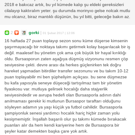
2018 e bakıcaz artık, bu yıl kümede kalıp şu eldeki gereksizleri
cilalayıp kaktıralım yeter. şu durumda morinyıo gelse nolcak mutlu
mu olcanız, biraz mantıklı düşünün, bu yıl bitti, geleceğe bakın az.
2
gorki
|
01 Şubat 2017 | 12:06
16 haftada 27 puan toplayıp sezon sonu küme düşerse kimsenin
şaşırmayacağı bir noktaya takımı getirmek kolay başarılacak bir iş
değil. maalesef bu yönetim çok ama çok büyük bir hayal kırıklığı
oldu. Bursasporun zaten aşağıya düşmüş vizyonunu resmen çöp
seviyesine çekti. devre arası da herkes güçlenirken tek doğru
hareket yapmadan bitirdiler transfer sezonunu ve bu takım 10-12
puan toplayabilir mi ben şüpheliyim açıkçası. bu sene düşmezse
bu kafa yapısıyla seneye düşeceği tartışılmaz tam bir yönetim
fiyaskosu var. mutluya gelirsek hocalığı daha stajyerlik
seviyesindedir ve avrupa hedefi olan Bursasporla adının dahi
anılmaması gerekir ki mutlunun Bursaspor taraftarı olduğunu
söyleyen adamın ya yaşı küçük ya futbol cahilidir. Bursasporla
şampiyonluk senesi yardımcı hocalık hariç hiçbir zaman yolu
kesişmemiştir. İnşallah başarılı olur şu takımı kümede bırakacak
puanları alır da hem kendi kariyerine hem de Bursaspora bir
şeyler katar demekten başka çare yok artık.