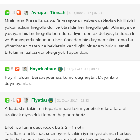
-3
Avrupali Timsah
|
01 Şubat 2017 | 02:24
Mutlu nun Bursa ile ve de Bursasporla uzaktan yakindan bir iliskisi
yoktur adam Inegöllü dür ve 8taslidir her Inegöllü gibi..Almanya da
yasayan hic bir Inegöllü ben Bursa liyim demez dolaysiyla Bursa li
ve Bursasporlu oldugunu ben önceden hic duymamistim..ama bu
yönetimden zaten ne beklersin kendi gibi bir adam buldu Ismail
Ertekin in fazlasi var eksigi yok Topcu dan,,
5
Hayırlı olsun
|
01 Şubat 2017 | 00:11
Hayırlı olsun. Bursaspoumuz küme düşmüştür. Duyanlara
duymayanlara...
-1
Fiyatlar
|
31 Ocak 2017 | 22:33
Arkadaslar takim mi toparlanmasi lazim yoneticiler taraftara el
uzaticak diyecek ki tamam hep beraberiz.
Bilet fiyatlarini dusurecek bu 2 2 =4 nettir
Taraftarda artik mac secmeyerek takim iyinin iyisi olunca herkes
gelir de kotude olsak kotunun de kotusi olsak gelecek eskisi gibi