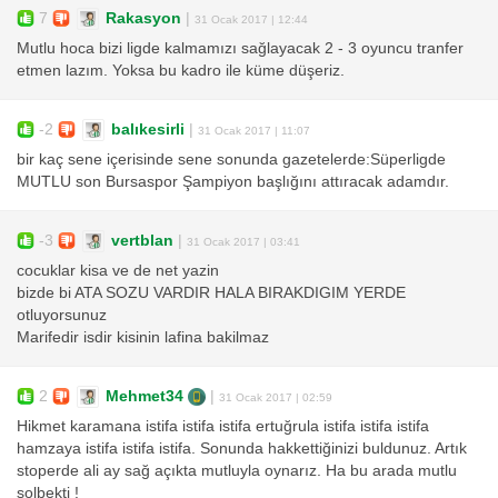
7
Rakasyon
|
31 Ocak 2017 | 12:44
Mutlu hoca bizi ligde kalmamızı sağlayacak 2 - 3 oyuncu tranfer
etmen lazım. Yoksa bu kadro ile küme düşeriz.
-2
balıkesirli
|
31 Ocak 2017 | 11:07
bir kaç sene içerisinde sene sonunda gazetelerde:Süperligde
MUTLU son Bursaspor Şampiyon başlığını attıracak adamdır.
-3
vertblan
|
31 Ocak 2017 | 03:41
cocuklar kisa ve de net yazin
bizde bi ATA SOZU VARDIR HALA BIRAKDIGIM YERDE
otluyorsunuz
Marifedir isdir kisinin lafina bakilmaz
2
Mehmet34
|
31 Ocak 2017 | 02:59
Hikmet karamana istifa istifa istifa ertuğrula istifa istifa istifa
hamzaya istifa istifa istifa. Sonunda hakkettiğinizi buldunuz. Artık
stoperde ali ay sağ açıkta mutluyla oynarız. Ha bu arada mutlu
solbekti !