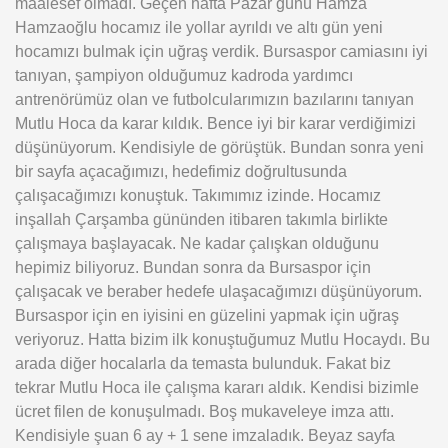
maalesef olmadı. Geçen hafta Pazar günü Hamza
Hamzaoğlu hocamız ile yollar ayrıldı ve altı gün yeni
hocamızı bulmak için uğraş verdik. Bursaspor camiasını iyi
tanıyan, şampiyon olduğumuz kadroda yardımcı
antrenörümüz olan ve futbolcularımızın bazılarını tanıyan
Mutlu Hoca da karar kıldık. Bence iyi bir karar verdiğimizi
düşünüyorum. Kendisiyle de görüştük. Bundan sonra yeni
bir sayfa açacağımızı, hedefimiz doğrultusunda
çalışacağımızı konuştuk. Takımımız izinde. Hocamız
inşallah Çarşamba gününden itibaren takımla birlikte
çalışmaya başlayacak. Ne kadar çalışkan olduğunu
hepimiz biliyoruz. Bundan sonra da Bursaspor için
çalışacak ve beraber hedefe ulaşacağımızı düşünüyorum.
Bursaspor için en iyisini en güzelini yapmak için uğraş
veriyoruz. Hatta bizim ilk konuştuğumuz Mutlu Hocaydı. Bu
arada diğer hocalarla da temasta bulunduk. Fakat biz
tekrar Mutlu Hoca ile çalışma kararı aldık. Kendisi bizimle
ücret filen de konuşulmadı. Boş mukaveleye imza attı.
Kendisiyle şuan 6 ay + 1 sene imzaladık. Beyaz sayfa