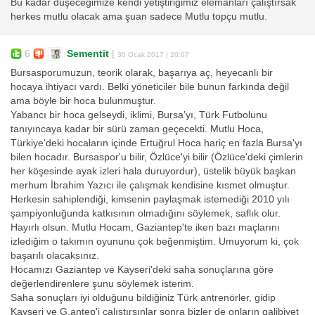
Bu kadar düşeceğimize kendi yetiştiriğimiz elemanları çalıştırsak
herkes mutlu olacak ama şuan sadece Mutlu topçu mutlu.
6
Sementit
|
30 Ocak 2017 | 20:07
Bursasporumuzun, teorik olarak, başarıya aç, heyecanlı bir
hocaya ihtiyacı vardı. Belki yöneticiler bile bunun farkında değil
ama böyle bir hoca bulunmuştur.
Yabancı bir hoca gelseydi, iklimi, Bursa'yı, Türk Futbolunu
tanıyıncaya kadar bir sürü zaman geçecekti. Mutlu Hoca,
Türkiye'deki hocaların içinde Ertuğrul Hoca hariç en fazla Bursa'yı
bilen hocadır. Bursaspor'u bilir, Özlüce'yi bilir (Özlüce'deki çimlerin
her köşesinde ayak izleri hala duruyordur), üstelik büyük başkan
merhum İbrahim Yazıcı ile çalışmak kendisine kısmet olmuştur.
Herkesin sahiplendiği, kimsenin paylaşmak istemediği 2010 yılı
şampiyonluğunda katkısının olmadığını söylemek, saflık olur.
Hayırlı olsun. Mutlu Hocam, Gaziantep'te iken bazı maçlarını
izlediğim o takımın oyununu çok beğenmiştim. Umuyorum ki, çok
başarılı olacaksınız.
Hocamızı Gaziantep ve Kayseri'deki saha sonuçlarına göre
değerlendirenlere şunu söylemek isterim.
Saha sonuçları iyi olduğunu bildiğiniz Türk antrenörler, gidip
Kayseri ve G.antep'i çalıştırsınlar sonra bizler de onların galibiyet