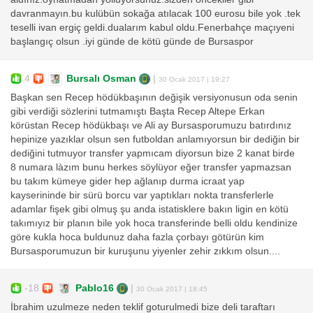
davranmayın.bu kulübün sokağa atılacak 100 eurosu bile yok .tek
teselli ivan ergiç geldi.dualarım kabul oldu.Fenerbahçe maçıyeni
başlangıç olsun .iyi günde de kötü günde de Bursaspor
4
Bursalı Osman
|
30 Ocak 2017 | 19:27
Başkan sen Recep hödükbaşının değişik versiyonusun oda senin
gibi verdiği sözlerini tutmamıştı Başta Recep Altepe Erkan
körüstan Recep hödükbaşı ve Ali ay Bursasporumuzu batırdınız
hepinize yazıklar olsun sen futboldan anlamıyorsun bir dediğin bir
dediğini tutmuyor transfer yapmıcam diyorsun bize 2 kanat birde
8 numara làzım bunu herkes söylüyor eğer transfer yapmazsan
bu takım kümeye gider hep ağlanıp durma icraat yap
kayserininde bir sürü borcu var yaptıkları nokta transferlerle
adamlar fişek gibi olmuş şu anda istatisklere bakın ligin en kötü
takımıyız bir planın bile yok hoca transferinde belli oldu kendinize
göre kukla hoca buldunuz daha fazla çorbayı götürün kim
Bursasporumuzun bir kuruşunu yiyenler zehir zıkkım olsun....
-18
Pablo16
|
30 Ocak 2017 | 18:45
İbrahim uzulmeze neden teklif goturulmedi bize deli taraftarı