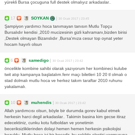
yürekli Bursa çocuguna full destek olmalıyız arkadaslar..
17
SOYKAN
|
30 Ocak 2017 | 23:45
Şampiyon yardımcı hoca tanımayan tanısın Mutlu Topçu
Bursalıdır kendisi ,2010 mucizesinin gizli kahramanı,bizden birisi
,Destek olmayan Bizanslıdır ,Bursa'mıza cesur top oynat yeter
hocam hayırlı olsun
6
samedigo
|
30 Ocak 2017 | 23:42
öncelikle kombine sahibi olarak yazıyorum her kombineci kulube
twit atıp kampanya başlatalım.fenr maçı biletleri 10 20 tl olmalı o
stad dolmalı mutlu hoca ve herkez takım taraftar 2010 ruhunu
yakalamalı.
10
muhendis
|
30 Ocak 2017 | 23:42
Allah yardımcısı olsun, böyle bir durumda gorev kabul etmek
herkesin harci degil arkadaslar.. Takimin basina kim gecse itiraz
edecektiniz, cunku kotu futboldan ve yonetimin
beceriksizliklerinden dolayi hemen hemen herkesin psikolojisi
bozuldu. Mutlu hoca iyi bir hocadir, bu sekilde elestiri yagmuruna