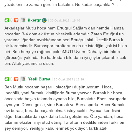
yüzdelerini o zaman görelim bakalım. Ne kadar başarılılar?...
8
ilkergr
|
30 Ocak 2017 | 19:46
Arkadaşlar Mutlu hoca hem Ertuğrul Sağlam dan hemde Hamza
hocadan 3-4 gömlek üstün bir teknik adamdır. Zaten Ertuğrul un
yardımcılığından ayrıldığından beri Ertuğrul bitti. Üstelik Bursa lı
bir kardeşimdir. Bursaspor taraftarının da ne istediğini çok iyi bilen
biri. Ben herşeye rağmen çok uMUTLUyum. Daha iyi bir takım
göreceğiz yakında. Bu kadrodan bile daha iyi şeyler çıkarabilecek
biri. Allah yardımcısı olsun.
6
Yeşil Bursa
|
30 Ocak 2017 | 19:36
Ben Mutlu hocanın başarılı olacağını düşünüyorum. Hoca,
İnegöllü, yani Bursalı, kimliğinde Bursa yazıyor. Bursalı bir hoca,
öncesinde başka takımda oynasa bile, Bursalıdır. Enes, avrupada
oynuyor. Dönse gelse, yine Bursalı ve Bursasporlu. Hoca Bursalı,
evi burası, burada başarılı olmak isteyecektir. Ayrıca, kendisini
diğer Bursalılardan çok daha fazla geliştirmiş. Öte yandan, hoca
takımın eksilerini iyi etüd etmiş. Taraftarın dediklerinden farklı bir
şey demiyor. Yenilgiyi kabullenmek yok diyor, farklı atak