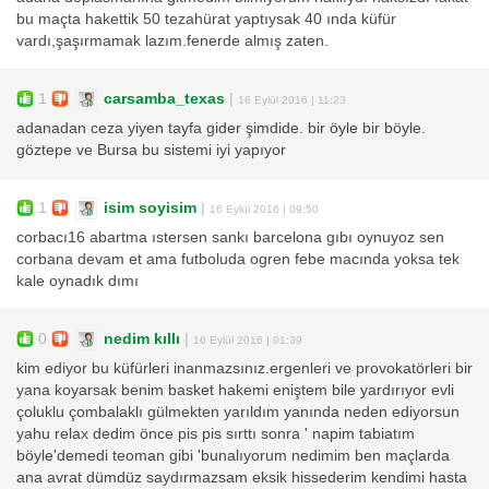
bu maçta hakettik 50 tezahürat yaptıysak 40 ında küfür
vardı,şaşırmamak lazım.fenerde almış zaten.
1
carsamba_texas
|
16 Eylül 2016 | 11:23
adanadan ceza yiyen tayfa gider şimdide. bir öyle bir böyle.
göztepe ve Bursa bu sistemi iyi yapıyor
1
isim soyisim
|
16 Eylül 2016 | 09:50
corbacı16 abartma ıstersen sankı barcelona gıbı oynuyoz sen
corbana devam et ama futboluda ogren febe macında yoksa tek
kale oynadık dımı
0
nedim kıllı
|
16 Eylül 2016 | 01:39
kim ediyor bu küfürleri inanmazsınız.ergenleri ve provokatörleri bir
yana koyarsak benim basket hakemi eniştem bile yardırıyor evli
çoluklu çombalaklı gülmekten yarıldım yanında neden ediyorsun
yahu relax dedim önce pis pis sırttı sonra ' napim tabiatım
böyle'demedi teoman gibi 'bunalıyorum nedimim ben maçlarda
ana avrat dümdüz saydırmazsam eksik hissederim kendimi hasta