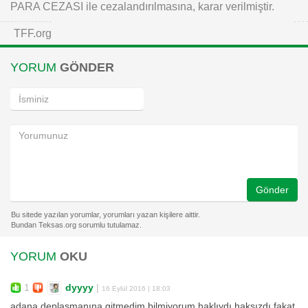
PARA CEZASI ile cezalandırılmasına, karar verilmiştir.
TFF.org
YORUM
GÖNDER
Gönder
YORUM
OKU
1
dyyyy
|
16 Eylül 2016 | 18:03
adana deplasmanına gitmedim bilmiyorum haklıydı haksızdı fakat