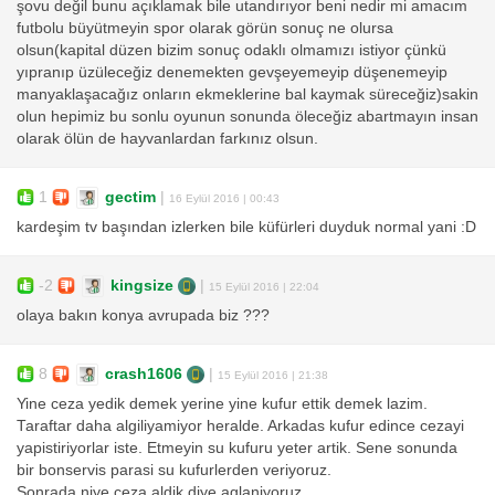
şovu değil bunu açıklamak bile utandırıyor beni nedir mi amacım
futbolu büyütmeyin spor olarak görün sonuç ne olursa
olsun(kapital düzen bizim sonuç odaklı olmamızı istiyor çünkü
yıpranıp üzüleceğiz denemekten gevşeyemeyip düşenemeyip
manyaklaşacağız onların ekmeklerine bal kaymak süreceğiz)sakin
olun hepimiz bu sonlu oyunun sonunda öleceğiz abartmayın insan
olarak ölün de hayvanlardan farkınız olsun.
1
gectim
|
16 Eylül 2016 | 00:43
kardeşim tv başından izlerken bile küfürleri duyduk normal yani :D
-2
kingsize
|
15 Eylül 2016 | 22:04
olaya bakın konya avrupada biz ???
8
crash1606
|
15 Eylül 2016 | 21:38
Yine ceza yedik demek yerine yine kufur ettik demek lazim.
Taraftar daha algiliyamiyor heralde. Arkadas kufur edince cezayi
yapistiriyorlar iste. Etmeyin su kufuru yeter artik. Sene sonunda
bir bonservis parasi su kufurlerden veriyoruz.
Sonrada niye ceza aldik diye aglaniyoruz.