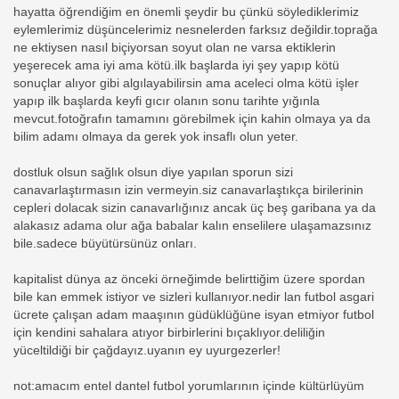
hayatta öğrendiğim en önemli şeydir bu çünkü söylediklerimiz
eylemlerimiz düşüncelerimiz nesnelerden farksız değildir.toprağa
ne ektiysen nasıl biçiyorsan soyut olan ne varsa ektiklerin
yeşerecek ama iyi ama kötü.ilk başlarda iyi şey yapıp kötü
sonuçlar alıyor gibi algılayabilirsin ama aceleci olma kötü işler
yapıp ilk başlarda keyfi gıcır olanın sonu tarihte yığınla
mevcut.fotoğrafın tamamını görebilmek için kahin olmaya ya da
bilim adamı olmaya da gerek yok insaflı olun yeter.
dostluk olsun sağlık olsun diye yapılan sporun sizi
canavarlaştırmasın izin vermeyin.siz canavarlaştıkça birilerinin
cepleri dolacak sizin canavarlığınız ancak üç beş garibana ya da
alakasız adama olur ağa babalar kalın enselilere ulaşamazsınız
bile.sadece büyütürsünüz onları.
kapitalist dünya az önceki örneğimde belirttiğim üzere spordan
bile kan emmek istiyor ve sizleri kullanıyor.nedir lan futbol asgari
ücrete çalışan adam maaşının güdüklüğüne isyan etmiyor futbol
için kendini sahalara atıyor birbirlerini bıçaklıyor.deliliğin
yüceltildiği bir çağdayız.uyanın ey uyurgezerler!
not:amacım entel dantel futbol yorumlarının içinde kültürlüyüm