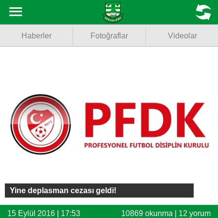
Haberler
MENU
Haberler
Fotoğraflar
Videolar
Fotoğraflar
Videolar
Basketbol
Voleybol
Puan Durumu
Fikstür
Facebook
Yine deplasman cezası geldi!
Twitter
15 Eylül 2016 | 17:53
10869 okunma | 12 yorum