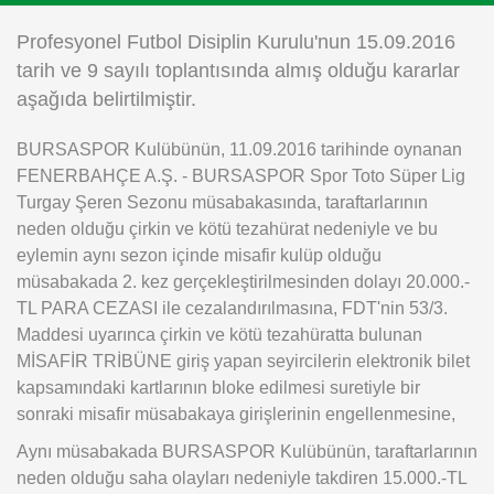
Instagram
Profesyonel Futbol Disiplin Kurulu'nun 15.09.2016
tarih ve 9 sayılı toplantısında almış olduğu kararlar
Android
aşağıda belirtilmiştir.
BURSASPOR Kulübünün, 11.09.2016 tarihinde oynanan
iOS
FENERBAHÇE A.Ş. - BURSASPOR Spor Toto Süper Lig
Turgay Şeren Sezonu müsabakasında, taraftarlarının
neden olduğu çirkin ve kötü tezahürat nedeniyle ve bu
eylemin aynı sezon içinde misafir kulüp olduğu
müsabakada 2. kez gerçekleştirilmesinden dolayı 20.000.-
TL PARA CEZASI ile cezalandırılmasına, FDT'nin 53/3.
Maddesi uyarınca çirkin ve kötü tezahüratta bulunan
MİSAFİR TRİBÜNE giriş yapan seyircilerin elektronik bilet
kapsamındaki kartlarının bloke edilmesi suretiyle bir
sonraki misafir müsabakaya girişlerinin engellenmesine,
Aynı müsabakada BURSASPOR Kulübünün, taraftarlarının
neden olduğu saha olayları nedeniyle takdiren 15.000.-TL