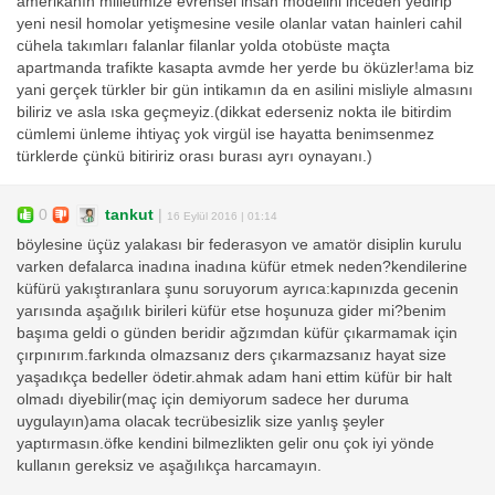
amerikanın milletimize evrensel insan modelini inceden yedirip
yeni nesil homolar yetişmesine vesile olanlar vatan hainleri cahil
cühela takımları falanlar filanlar yolda otobüste maçta
apartmanda trafikte kasapta avmde her yerde bu öküzler!ama biz
yani gerçek türkler bir gün intikamın da en asilini misliyle almasını
biliriz ve asla ıska geçmeyiz.(dikkat ederseniz nokta ile bitirdim
cümlemi ünleme ihtiyaç yok virgül ise hayatta benimsenmez
türklerde çünkü bitiririz orası burası ayrı oynayanı.)
0
tankut
|
16 Eylül 2016 | 01:14
böylesine üçüz yalakası bir federasyon ve amatör disiplin kurulu
varken defalarca inadına inadına küfür etmek neden?kendilerine
küfürü yakıştıranlara şunu soruyorum ayrıca:kapınızda gecenin
yarısında aşağılık birileri küfür etse hoşunuza gider mi?benim
başıma geldi o günden beridir ağzımdan küfür çıkarmamak için
çırpınırım.farkında olmazsanız ders çıkarmazsanız hayat size
yaşadıkça bedeller ödetir.ahmak adam hani ettim küfür bir halt
olmadı diyebilir(maç için demiyorum sadece her duruma
uygulayın)ama olacak tecrübesizlik size yanlış şeyler
yaptırmasın.öfke kendini bilmezlikten gelir onu çok iyi yönde
kullanın gereksiz ve aşağılıkça harcamayın.