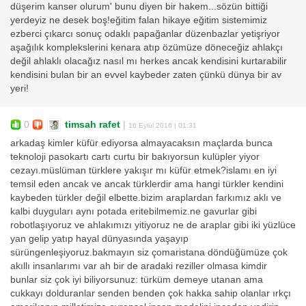
düşerim kanser olurum' bunu diyen bir hakem...sözün bittiği
yerdeyiz ne desek boş!eğitim falan hikaye eğitim sistemimiz
ezberci çıkarcı sonuç odaklı papağanlar düzenbazlar yetişriyor
aşağılık komplekslerini kenara atıp özümüze döneceğiz ahlakçı
değil ahlaklı olacağız nasıl mı herkes ancak kendisini kurtarabilir
kendisini bulan bir an evvel kaybeder zaten çünkü dünya bir av
yeri!
0
timsah rafet
|
16 Eylül 2016 | 01:31
arkadaş kimler küfür ediyorsa almayacaksın maçlarda bunca
teknoloji pasokartı cartı curtu bir bakıyorsun kulüpler yiyor
cezayı.müslüman türklere yakışır mı küfür etmek?islamı en iyi
temsil eden ancak ve ancak türklerdir ama hangi türkler kendini
kaybeden türkler değil elbette.bizim araplardan farkımız aklı ve
kalbi duyguları aynı potada eritebilmemiz.ne gavurlar gibi
robotlaşıyoruz ve ahlakımızı yitiyoruz ne de araplar gibi iki yüzlüce
yan gelip yatıp hayal dünyasında yaşayıp
sürüngenleşiyoruz.bakmayın siz çomaristana döndüğümüze çok
akıllı insanlarımı var ah bir de aradaki reziller olmasa kimdir
bunlar siz çok iyi biliyorsunuz: türküm demeye utanan ama
cukkayı dolduranlar senden benden çok hakka sahip olanlar ırkçı