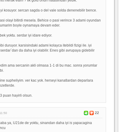
is merak ettim ? Ilk golu onun hatasindan yedik.
 iyi kosuyor. sercan sagda o del vale solda denenebilir bence.
asi olayi bitirdi mesela. Behice o pasi verince 3 adami oyundan
 umarim boyle oynamaya devam eder.
ek yoktu. serdar iyi idare ediyor.
bi duruyor. karsisindaki adami kolayca itebildi fizigi ile. iyi
erdar`dan da daha iyi olabilir. Enes gibi avrupaya gidebilir
edim ama sercanin akli olmasa 1-1 di bu mac. sonra yorumlar
bi.
e supheliyim. ver kac yok. herseyi kanatlardan deparlara
ozetlerde.
3 puan hayirli olsun.
22
11:50
aba ya, U21de de yoktu, sinandan daha iyi is yapacagina
uncu