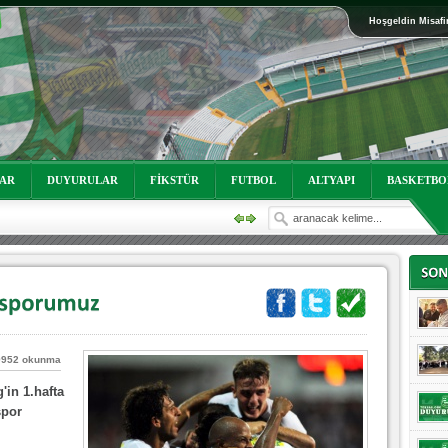
Hoşgeldin Misafi
LAR
DUYURULAR
FİKSTÜR
FUTBOL
ALTYAPI
BASKETBO
oruz!
9952 okunma
in 1.hafta
spor