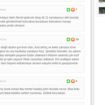
7
03:24
ndayız lakin Necid gidecek diyip ilk 11 oynatıyoruz aklı burada
sek gönderilmeli kalıcaksa buradasın kalıcaksın mesajı
 baska yerde olmasın
10
01:24
değil dedim gol kralı oldu. Aziz behiç ve bekir yılmaza söve
ştum bu ara harikalar yaratıyor Aziz. Şimdide Delvalle. bu adamı
ip etmiştim paşanın bütün ataklarını öldüren adamdı çok rezil
e iyi işler yapıyor Allah nazardan saklasın. Dil uzattıgım adam
se ben hepsini kötülemeye devam edeyim belki bi şampiyonluk
4
00:13
ç sivok ismail faty merter batalla john devalle necid. Bilal kötü
um.fakat batalla varken oynamaz. Göbek boş kalıyo.