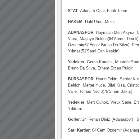
STAT
: Adana 5 Ocak Fatih Terim
HAKEM
: Halil Umut Meler
ADANASPOR
: Hayrullah Mert Akyüz,
Viera, Magaye Nelson(84'Ahmet Dereli),
Özdemir(67'Edgar Bruno Da Silva), Re
Yılmaz(51'Sami Can Keskin)
Yedekler
: Goran Karacic, Mustafa Sam
Bruno Da Silva, Ethem Ercan Pülgir
BURSASPOR
: Harun Tekin, Serdar Ku
Behich, Merter Yüce, Bilal Kısa, Cristo
Valle, Tomas Necid(79'Sinan Bakış)
Yedekler
: Mert Günok, Vieux Sane, Er
Yıldırım
Goller
: 24' Renan Diniz (Adanaspor) , 5
Sarı Kartlar
: 64'Cem Özdemir (Adanaspo