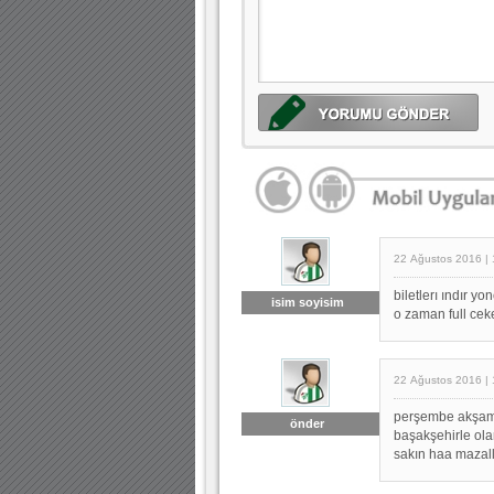
22 Ağustos 2016 | 
biletlerı ındır y
isim soyisim
o zaman full cek
22 Ağustos 2016 | 
perşembe akşamı
önder
başakşehirle ol
sakın haa mazalla