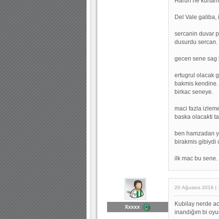
Harun ne kurtarm
Del Vale galiba,
sercanin duvar p
dusurdu sercan.
gecen sene sag b
ertugrul olacak gi
bakmis kendine. s
birkac seneye.
maci fazla izlem
baska olacakti ta
ben hamzadan yin
birakmis gibiydi 
ilk mac bu sene. 
20 Ağustos 2016 | 
Kubilay nerde ac
Xxxxx
inandığım bi oy