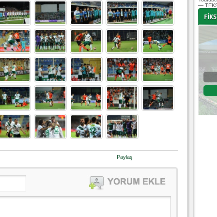
— TEKS
-
-
Bursaspor - Altınordu
1. Lig 32. Hafta
04 Temmuz 2020 Cumartesi | 20:00
Fikstür
Paylaş