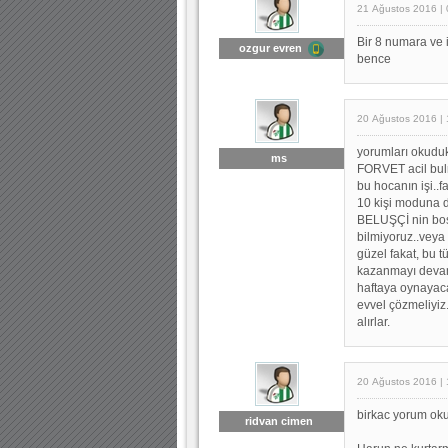
21 Ağustos 2016 | 
Bir 8 numara ve i
ozgur evren
bence
20 Ağustos 2016 | 
yorumları okuduk
ms
FORVET acil bul
bu hocanın işi..f
10 kişi moduna dü
BELUŞÇİ nin boş 
bilmiyoruz..veya
güzel fakat, bu t
kazanmayı devam 
haftaya oynayacağ
evvel çözmeliyiz
alırlar.
20 Ağustos 2016 | 
birkac yorum ok
ridvan cimen