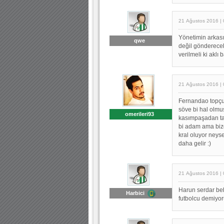
21 Ağustos 2016 | 
Yönetimin arkası
qwe
değil gönderecek
verilmeli ki aklı
21 Ağustos 2016 | 
Fernandao topçu 
söve bi hal olmu
omerileri93
kasımpaşadan tak
bi adam ama bizd
kral oluyor ney
daha gelir :)
21 Ağustos 2016 | 
Harun serdar behi
Harbici
futbolcu demiyor