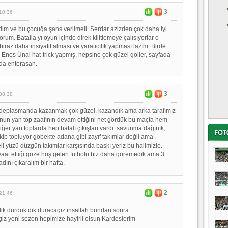
3
10:36
im ve bu çocuğa şans verilmeli. Serdar azizden çok daha iyi
rum. Batalla yı oyun içinde direk kilitlemeye çalışıyorlar o
biraz daha insiyatif alması ve yaratıcılık yapması lazım. Birde
 Enes Ünal hat-trick yapmış, hepsine çok güzel goller, sayfada
da enterasan.
3
08:38
e deplasmanda kazanmak çok güzel. kazandık ama arka tarafımız
arunun yan top zaafının devam ettiğini net gördük bu maçta hem
ğer yan toplarda hep hatalı çıkışları vardı. savunma dağınık,
kip topluyor göbekte adana gibi zayıf takımlar değil ama
li yüzü düzgün takımlar karşısında baskı yeriz bu halimizle.
at ettiği göze hoş gelen futbolu biz daha göremedik ama 3
dını çıkaralım bir hafta.
2
21:46
 dik durduk dik duracagiz insallah bundan sonra
iz yeni sezon hepimize hayirli olsun Kardeslerim