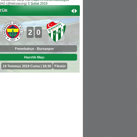
AS (@teksasorg)
5 Şubat 2019
Hoş geldin Aslan bebek!
Teksas tribününden Kaan İnal'ın dünya ta
Hoş geldin Güneş bebek!
Teksas tribününden Sadettin Çetinoğlu'nu
2
0
0
3
Fenerbahçe - Bursaspor
Bursaspor - Sepahan
Hazırlık Maçı
Hazırlık Maçı
19 Temmuz 2019 Cuma | 18:30
Fikstür
25 Temmuz 2019 Perşembe | 18: