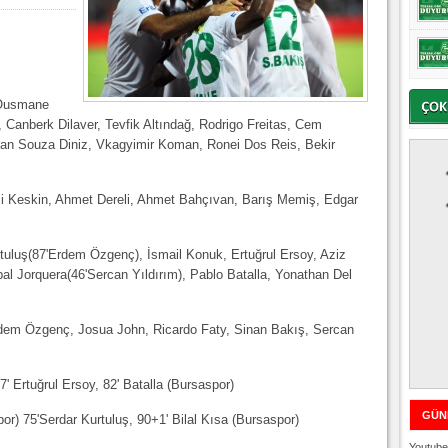
 Ousmane
 Canberk Dilaver, Tevfik Altındağ, Rodrigo Freitas, Cem
nan Souza Diniz, Vkagyimir Koman, Ronei Dos Reis, Bekir
i Keskin, Ahmet Dereli, Ahmet Bahçıvan, Barış Memiş, Edgar
rtuluş(87'Erdem Özgenç), İsmail Konuk, Ertuğrul Ersoy, Aziz
bal Jorquera(46'Sercan Yıldırım), Pablo Batalla, Yonathan Del
dem Özgenç, Josua John, Ricardo Faty, Sinan Bakış, Sercan
7' Ertuğrul Ersoy, 82' Batalla (Bursaspor)
GÜN
r) 75'Serdar Kurtuluş, 90+1' Bilal Kısa (Bursaspor)
Youtube 