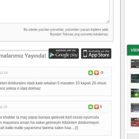
-9
12:19
onetım dolduralım stadı kale arkaları 5 maraton 10 kapalı 20 olsun
erız yoksa o stad dolmaz
5
11:25
 shaktar la maç yapıp buraya gelecek kart cezalı oyunculu
an maçımıza aman ha sakın gelmeyin tribünleri doldurmayın
h katkı matkı yaparsınız takıma sakın haa....(!)