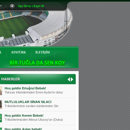
r!
|
Üye Girişi | Kayıt Ol
Mutluluklar Ceyhun Tetik
Teksas tribünlerinin sevilen isimlerinde
Bursasporumuzun önü açılsın is
Teksaslı Bursasporlular Derneği Başkanı
Hoş geldin Alaz Bebek!
Teksas.org sistem yöneticisi, ekibimizin
L
ATATÜRK
İLETİŞİM
Hoş geldin Göktuğ Bebek!
Teksas.org ekibimizden ve tribünlerimizi
Hoş geldin Kadir Kağan Bebek!
Teksas tribünlerinden Basri İleri'nin dü
Hoş geldin Ertuğrul Bebek!
Teksas tribünlerinden Emre Aydın'ın düny
MUTLULUKLAR SİNAN SILACI
Tribünlerimizin sevilen isimlerinden Sin
Hoş geldin Kerem Bebek!
Tribünlerimizden Mesut Ulusoy'un (Duka)
Hoş geldin Aslan bebek!