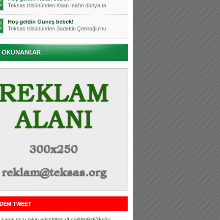
Teksas tribününden Kaan İnal'ın dünya ta
Hoş geldin Güneş bebek!
Teksas tribününden Sadettin Çetinoğlu'nu
Mutluluklar Ceyhun Tetik
Teksas tribünlerinin sevilen isimlerinde
Bursasporumuzun önü açılsın is
Teksaslı Bursasporlular Derneği Başkanı
Hoş geldin Alaz Bebek!
Teksas.org sistem yöneticisi, ekibimizin
Hoş geldin Göktuğ Bebek!
Teksas.org ekibimizden ve tribünlerimizi
Hoş geldin Kadir Kağan Bebek!
Teksas tribünlerinden Basri İleri'nin dü
Hoş geldin Ertuğrul Bebek!
Teksas tribünlerinden Emre Aydın'ın düny
MUTLULUKLAR SİNAN SILACI
Tribünlerimizin sevilen isimlerinden Sin
DEM TWEET
Hoş geldin Kerem Bebek!
Tribünlerimizden Mesut Ulusoy'un (Duka)
kanalımızı takip edin!
https://t.co/Mm9a63kg1u