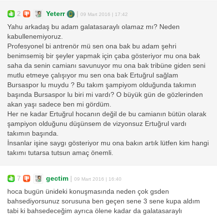
2
Yeterr
|
09 Mart 2016 | 17:42
Yahu arkadaş bu adam galatasaraylı olamaz mı? Neden
kabullenemiyoruz.
Profesyonel bi antrenör mü sen ona bak bu adam şehri
benimsemiş bir şeyler yapmak için çaba gösteriyor mu ona bak
saha da senin camianı savunuyor mu ona bak tribüne giden seni
mutlu etmeye çalışıyor mu sen ona bak Ertuğrul sağlam
Bursaspor lu muydu ? Bu takım şampiyom olduğunda takımın
başında Bursaspor lu biri mi vardı? O büyük gün de gözlerinden
akan yaşı sadece ben mi gördüm.
Her ne kadar Ertuğrul hocanın değil de bu camianın bütün olarak
şampiyon olduğunu düşünsem de vizyonsuz Ertuğrul vardı
takımın başında.
İnsanlar işine saygı gösteriyor mu ona bakın artık lütfen kim hangi
takımı tutarsa tutsun amaç önemli.
7
gectim
|
09 Mart 2016 | 16:40
hoca bugün ünideki konuşmasında neden çok gsden
bahsediyorsunuz sorusuna ben geçen sene 3 sene kupa aldım
tabi ki bahsedeceğim ayrıca ölene kadar da galatasaraylı