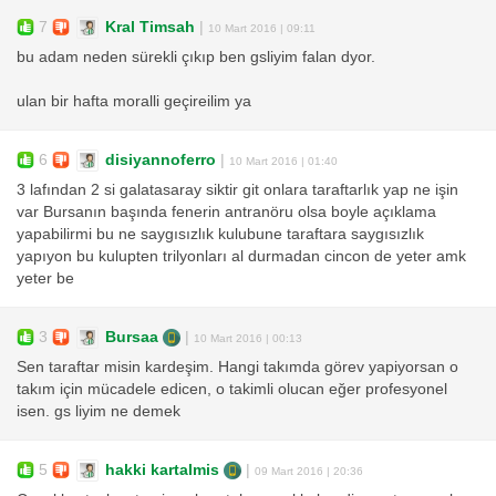
7
Kral Timsah
|
10 Mart 2016 | 09:11
bu adam neden sürekli çıkıp ben gsliyim falan dyor.
ulan bir hafta moralli geçireilim ya
6
disiyannoferro
|
10 Mart 2016 | 01:40
3 lafından 2 si galatasaray siktir git onlara taraftarlık yap ne işin
var Bursanın başında fenerin antranöru olsa boyle açıklama
yapabilirmi bu ne saygısızlık kulubune taraftara saygısızlık
yapıyon bu kulupten trilyonları al durmadan cincon de yeter amk
yeter be
3
Bursaa
|
10 Mart 2016 | 00:13
Sen taraftar misin kardeşim. Hangi takımda görev yapiyorsan o
takım için mücadele edicen, o takimli olucan eğer profesyonel
isen. gs liyim ne demek
5
hakki kartalmis
|
09 Mart 2016 | 20:36