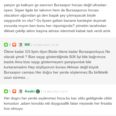
yatıyor gs kalkıyor gs sanırsın Bursaspor hocası değil ultraslan
üyesi. Süper ligde bir takımın hem de Bursasporun hocası
olacaksın ağzından gs den başak şey çıkmayacak böyle
saygısızlık mı olur? Gs liysen gslisin banane kardeşim duymak
zorunda mıyım ben bunu her röportajında? yönetim tarafından
dikkati çekilip aklını başına alması istenmeli kabak tadı verdi artık.
8
MK
|
10 Mart 2016 | 11:39
Ölene kadar GS liyim diyor.Bizde ölene kadar Bursasporluyuz.Ne
olacak şimdi ? Bize saygı gösterdiğinde BJK liyi bile bağrımıza
bastık.Ama bize saygı göstermeyeni şampiyonluk bile
kurtaramadım.Hep söylüyorum burası Akhisar değil büyük
Bursaspor camiası.Her doğru her yerde söylenmez.Bu birliktelik
uzun sürmez....
5
Asabi
|
10 Mart 2016 | 11:07
Her dogru her yerde soylenmez hoca.bu kac oldu.geldiginde ciktin
konustun ,adam kovuldu etti duygusallik falan neysede her firsatta
hos olmuyo.