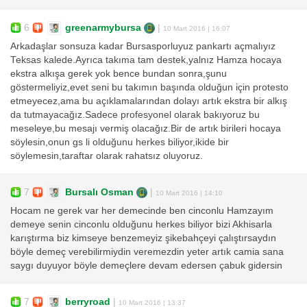
6
greenarmybursa
|
10 Mart 2016 | 16:07
Arkadaşlar sonsuza kadar Bursasporluyuz pankartı açmalıyız
Teksas kalede.Ayrıca takıma tam destek,yalnız Hamza hocaya
ekstra alkışa gerek yok bence bundan sonra,şunu
göstermeliyiz,evet seni bu takımın başında olduğun için protesto
etmeyecez,ama bu açıklamalarından dolayı artık ekstra bir alkış
da tutmayacağız.Sadece profesyonel olarak bakıyoruz bu
meseleye,bu mesajı vermiş olacağız.Bir de artık birileri hocaya
söylesin,onun gs li olduğunu herkes biliyor,ikide bir
söylemesin,taraftar olarak rahatsız oluyoruz.
7
Bursalı Osman
|
10 Mart 2016 | 14:10
Hocam ne gerek var her demecinde ben cinconlu Hamzayım
demeye senin cinconlu olduğunu herkes biliyor bizi Akhisarla
karıştırma biz kimseye benzemeyiz şikebahçeyi çalıştırsaydın
böyle demeç verebilirmiydin veremezdin yeter artık camia sana
saygı duyuyor böyle demeçlere devam edersen çabuk gidersin
7
berryroad
|
10 Mart 2016 | 13:37