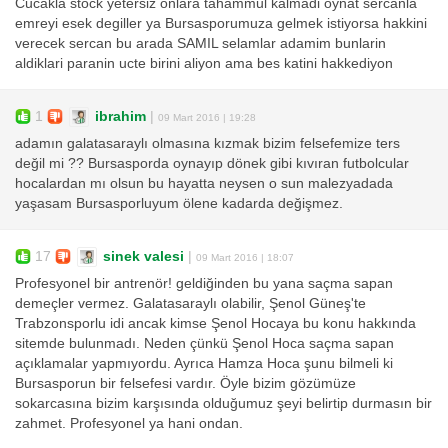
Cucakla stock yetersiz onlara tahammul kalmadi oynat sercanla
emreyi esek degiller ya Bursasporumuza gelmek istiyorsa hakkini
verecek sercan bu arada SAMIL selamlar adamim bunlarin
aldiklari paranin ucte birini aliyon ama bes katini hakkediyon
1
ibrahim
|
09 Mart 2016 | 19:28
adamın galatasaraylı olmasına kızmak bizim felsefemize ters
değil mi ?? Bursasporda oynayıp dönek gibi kıvıran futbolcular
hocalardan mı olsun bu hayatta neysen o sun malezyadada
yaşasam Bursasporluyum ölene kadarda değişmez.
17
sinek valesi
|
09 Mart 2016 | 18:07
Profesyonel bir antrenör! geldiğinden bu yana saçma sapan
demeçler vermez. Galatasaraylı olabilir, Şenol Güneş'te
Trabzonsporlu idi ancak kimse Şenol Hocaya bu konu hakkında
sitemde bulunmadı. Neden çünkü Şenol Hoca saçma sapan
açıklamalar yapmıyordu. Ayrıca Hamza Hoca şunu bilmeli ki
Bursasporun bir felsefesi vardır. Öyle bizim gözümüze
sokarcasına bizim karşısında olduğumuz şeyi belirtip durmasın bir
zahmet. Profesyonel ya hani ondan.