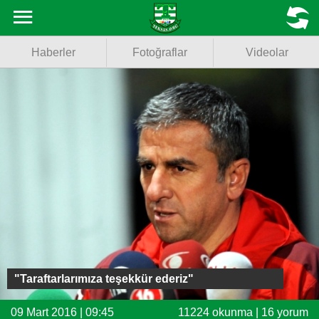
Haberler
MENU
Haberler
Fotoğraflar
Videolar
Fotoğraflar
Videolar
Basketbol
Voleybol
Puan Durumu
Fikstür
Facebook
"Taraftarlarımıza teşekkür ederiz"
Twitter
09 Mart 2016 | 09:45
11224 okunma | 16 yorum