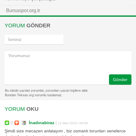
Bursaspor.org.tr
YORUM
GÖNDER
Gönder
YORUM
OKU
0
İnadınabiraz
|
12 Mart 2016 | 09:08
Şimdi size mecazen anlatayım , biz osmanlı torunları senelerce