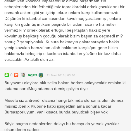
devlet iken koskoca imparatorluk olmayı başarmamızın
sebeplerinden biri fethettiğimiz topraklardaki erkek çocuklarını bir
osmanlı askeri gibi yetiştirip tekrar onlara karşı kullanmamızdı.
Düşünün ki istanbul camiasından kovulmuş yaralanmış , onlara
karşı kin güdmüş intikam peşinde bir adam size ne hizmetler
vermez ki ? örnek olarak ertuğrul beşiktaştan haksız yere
kovulmuş beşiktaşın çocuğu olarak bizim başımıza geçmedi mi?
sonuç ? şampiyonluk. Kusura bakmayın galatasaraydan hakkı
yenip kovulan hamza'nın allah hakkının karşılığını gene bizim
hakkımızla birleştirip o koskoca istanbulun yüzüne bir kez daha
vuracaktır. Az akıllı olun az.
0
ages
|
11 Mart 2016 | 03:30
Bu yazımı olaylara aklı selim bakan herkes anlayacaktir eminim ki
,adama sorulMuş adamda demiş gsliyim diye
Mesela siz antrenör olsanız hangi takımda olursaniz olun demez
misiniz ,ben x Klubüne katkı içingeldim ama sonuna kadar
Bursasporluyum, yani kısaca bunda buyutlcek bişey yok
Böyle saçma nedenlerden dolayı bu hocayı da yersek yazıklar
olsun derim sadece