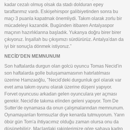
kadar cezalı olmuş olsak da stadı dolduran epey
taraftarımız vardı. Eskişehirspor galibiyetinden sonra bu
maçı 3 puanla kapatmak önemliydi. Takım olarak zorlu bir
mücadeleyi kazandık. Bugünden itibaren Antalyaspor
maçının hazırlıklarına başladık. Yukarıya doğru birer birer
çıkıyoruz. İnşallah bu çıkışımızı sürdürürüz. Antalya'dan da
iyi bir sonuçla dönmek istiyoruz."
NECİD'DEN MEMNUNUM
Son haftalarda durgun olan golcü oyuncu Tomas Necid'in
son haftalarda golle buluşamamasının hatırlatılması
üzerine Hamzaoğlu, "Necid'deki durgunluk gol olarak var
evet ama takım oyunu olarak üzerine düşeni yapıyor.
Forvet oyuncusu arkadan gelen oyunculara yer açması
gerekir. Necid'de takıma elinden geleni yapıyor. Tom De
Sutter'de oynamasa da onun çalışmalarından memnunum.
Oynamayanları formsuzlar diye kenarda tutmuyorum. Yarın
öbür gün Tom'a ihtiyacımız olduğu zaman olursa onu da
düşünebiliriz. Maçlardaki rakiplerimize göre sahaya kadro