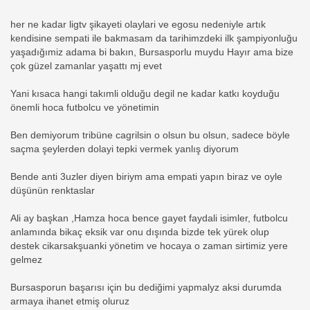
her ne kadar ligtv şikayeti olaylari ve egosu nedeniyle artık
kendisine sempati ile bakmasam da tarihimzdeki ilk şampiyonluğu
yaşadığımiz adama bi bakın, Bursasporlu muydu Hayır ama bize
çok güzel zamanlar yaşattı mj evet
Yani kısaca hangi takımli olduğu degil ne kadar katkı koyduğu
önemli hoca futbolcu ve yönetimin
Ben demiyorum tribüne cagrilsin o olsun bu olsun, sadece böyle
saçma şeylerden dolayi tepki vermek yanlış diyorum
Bende anti 3uzler diyen biriym ama empati yapın biraz ve oyle
düşünün renktaslar
Ali ay başkan ,Hamza hoca bence gayet faydali isimler, futbolcu
anlamında bikaç eksik var onu dışında bizde tek yürek olup
destek cikarsakşuanki yönetim ve hocaya o zaman sirtimiz yere
gelmez
Bursasporun başarısı için bu dediğimi yapmalyz aksi durumda
armaya ihanet etmiş oluruz