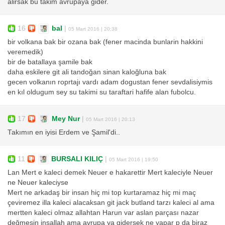
alirsak bu takim avrupaya gider.
16
bal
|
05 Mart 2016 | 20:38
bir volkana bak bir ozana bak (fener macinda bunlarin hakkini
veremedik)
bir de batallaya şamile bak
daha eskilere git ali tandoğan sinan kaloğluna bak
gecen volkanın roprtajı vardı adam dogustan fener sevdalisiymis
en kıl oldugum sey su takimi su taraftari hafife alan fubolcu.
17
Mey Nur
|
05 Mart 2016 | 20:13
Takımın en iyisi Erdem ve Şamil'di..
11
BURSALI KILIÇ
|
05 Mart 2016 | 19:50
Lan Mert e kaleci demek Neuer e hakarettir Mert kaleciyle Neuer
ne Neuer kaleciyse
Mert ne arkadaş bir insan hiç mi top kurtaramaz hiç mi maç
çeviremez illa kaleci alacaksan git jack butland tarzı kaleci al ama
mertten kaleci olmaz allahtan Harun var aslan parçası nazar
değmesin inşallah ama avrupa ya gidersek ne yapar p da biraz