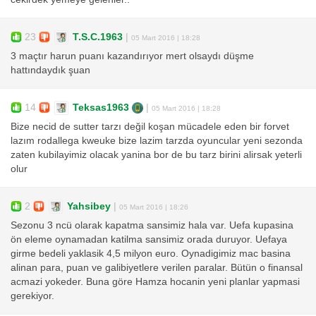
23
T.S.C.1963
|
05 Mart 2016 | 18:28
3 maçtır harun puanı kazandırıyor mert olsaydı düşme
hattındaydık şuan
14
Teksas1963
|
05 Mart 2016 | 18:28
Bize necid de sutter tarzı değil koşan mücadele eden bir forvet
lazım rodallega kweuke bize lazim tarzda oyuncular yeni sezonda
zaten kubilayimiz olacak yanina bor de bu tarz birini alirsak yeterli
olur
2
Yahsibey
|
05 Mart 2016 | 18:26
Sezonu 3 ncü olarak kapatma sansimiz hala var. Uefa kupasina
ön eleme oynamadan katilma sansimiz orada duruyor. Uefaya
girme bedeli yaklasik 4,5 milyon euro. Oynadigimiz mac basina
alinan para, puan ve galibiyetlere verilen paralar. Bütün o finansal
acmazi yokeder. Buna göre Hamza hocanin yeni planlar yapmasi
gerekiyor.