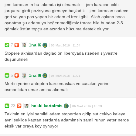
jem karacan ın bu takımda işi olmamalı.... jem karacan çıktı
jorquera girdi pozisyona girmeye başladık... jem karacan sadece
geri ve yan pas yapan bir adam el freni gibi.. Allah aşkına hoca
oynatma şu adamı ya beğenmediğimiz traore bile bundan 2-3
gömlek üstün topçu en azından hücuma destek oluyor
7
1nail6
|
06 Mart 2016 | 11:54
Stopere akhisardan daglao ön liberoyada rizeden slyvestre
düşünülmeli
5
1nail6
|
06 Mart 2016 | 11:21
Mertin yerine antepten karcemaskas ve cucakın yerine
osmanlıdan umar aminu alınmalı
23
hakki kartalmis
|
06 Mart 2016 | 10:29
Takimin en iyisi samildi adam stoperden gidip sut cekiyo kaleye
ayni sekilde kaptan serdarda adamimsin samil ruhun yeter nerde
eksik var oraya koy oynuyor