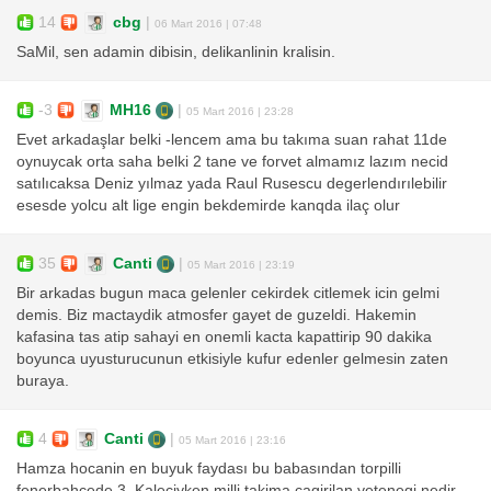
14
cbg
|
06 Mart 2016 | 07:48
SaMil, sen adamin dibisin, delikanlinin kralisin.
-3
MH16
|
05 Mart 2016 | 23:28
Evet arkadaşlar belki -lencem ama bu takıma suan rahat 11de
oynuycak orta saha belki 2 tane ve forvet almamız lazım necid
satılıcaksa Deniz yılmaz yada Raul Rusescu degerlendırılebilir
esesde yolcu alt lige engin bekdemirde kanqda ilaç olur
35
Canti
|
05 Mart 2016 | 23:19
Bir arkadas bugun maca gelenler cekirdek citlemek icin gelmi
demis. Biz mactaydik atmosfer gayet de guzeldi. Hakemin
kafasina tas atip sahayi en onemli kacta kapattirip 90 dakika
boyunca uyusturucunun etkisiyle kufur edenler gelmesin zaten
buraya.
4
Canti
|
05 Mart 2016 | 23:16
Hamza hocanin en buyuk faydası bu babasından torpilli
fenerbahcede 3. Kaleciyken milli takima cagirilan yetenegi nedir