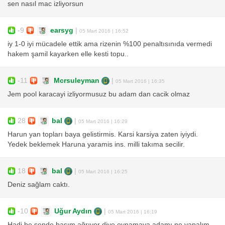
sen nasıl mac izliyorsun
-9
earsyg
|
05 Mart 2016 | 16:52
iy 1-0 iyi mücadele ettik ama rizenin %100 penaltısınıda vermedi
hakem şamil kayarken elle kesti topu..
-11
Mcrsuleyman
|
05 Mart 2016 | 16:35
Jem pool karacayi izliyormusuz bu adam dan cacik olmaz
28
bal
|
05 Mart 2016 | 16:29
Harun yan topları baya gelistirmis. Karsi karsiya zaten iyiydi.
Yedek beklemek Haruna yaramis ins. milli takıma secilir.
18
bal
|
05 Mart 2016 | 16:25
Deniz sağlam caktı.
-10
Uğur Aydın
|
05 Mart 2016 | 16:19
Hadi be sende başım ağrıyor diye oynamaya adamı ne yapalım