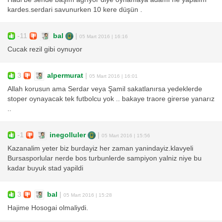
kardes.serdari savunurken 10 kere düşün .
-11
bal
|
05 Mart 2016 | 16:16
Cucak rezil gibi oynuyor
3
alpermurat
|
05 Mart 2016 | 16:01
Allah korusun ama Serdar veya Şamil sakatlanırsa yedeklerde
stoper oynayacak tek futbolcu yok .. bakaye traore girerse yanarız
..
-1
inegolluler
|
05 Mart 2016 | 15:56
Kazanalim yeter biz burdayiz her zaman yanindayiz.klavyeli
Bursasporlular nerde bos turbunlerde sampiyon yalniz niye bu
kadar buyuk stad yapildi
3
bal
|
05 Mart 2016 | 15:28
Hajime Hosogai olmaliydi.