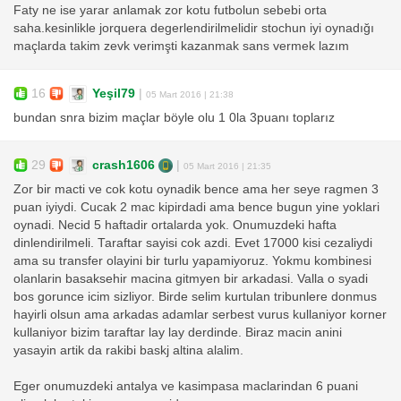
Faty ne ise yarar anlamak zor kotu futbolun sebebi orta
saha.kesinlikle jorquera degerlendirilmelidir stochun iyi oynadığı
maçlarda takim zevk verimşti kazanmak sans vermek lazım
16
Yeşil79
|
05 Mart 2016 | 21:38
bundan snra bizim maçlar böyle olu 1 0la 3puanı toplarız
29
crash1606
|
05 Mart 2016 | 21:35
Zor bir macti ve cok kotu oynadik bence ama her seye ragmen 3
puan iyiydi. Cucak 2 mac kipirdadi ama bence bugun yine yoklari
oynadi. Necid 5 haftadir ortalarda yok. Onumuzdeki hafta
dinlendirilmeli. Taraftar sayisi cok azdi. Evet 17000 kisi cezaliydi
ama su transfer olayini bir turlu yapamiyoruz. Yokmu kombinesi
olanlarin basaksehir macina gitmyen bir arkadasi. Valla o syadi
bos gorunce icim sizliyor. Birde selim kurtulan tribunlere donmus
hayirli olsun ama arkadas adamlar serbest vurus kullaniyor korner
kullaniyor bizim taraftar lay lay derdinde. Biraz macin anini
yasayin artik da rakibi baskj altina alalim.
Eger onumuzdeki antalya ve kasimpasa maclarindan 6 puani