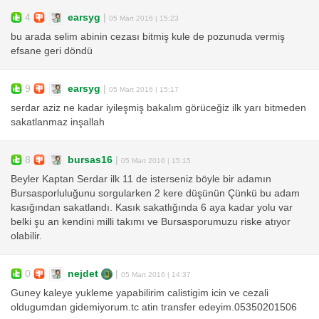
4
earsyg
|
05 Mart 2016 | 15:23
bu arada selim abinin cezası bitmiş kule de pozunuda vermiş
efsane geri döndü
9
earsyg
|
05 Mart 2016 | 15:17
serdar aziz ne kadar iyileşmiş bakalım görüceğiz ilk yarı bitmeden
sakatlanmaz inşallah
8
bursas16
|
05 Mart 2016 | 15:15
Beyler Kaptan Serdar ilk 11 de isterseniz böyle bir adamın
Bursasporluluğunu sorgularken 2 kere düşünün Çünkü bu adam
kasığından sakatlandı. Kasık sakatlığında 6 aya kadar yolu var
belki şu an kendini milli takımı ve Bursasporumuzu riske atıyor
olabilir.
0
nejdet
|
05 Mart 2016 | 14:37
Guney kaleye yukleme yapabilirim calistigim icin ve cezali
oldugumdan gidemiyorum.tc atin transfer edeyim.05350201506