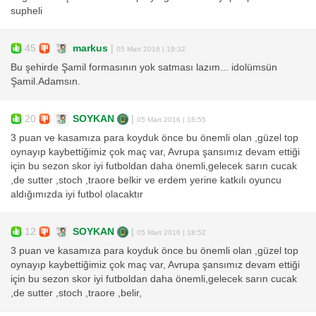
supheli
45
markus
|
05 Mart 2016 | 19:32
Bu şehirde Şamil formasının yok satması lazım... idolümsün
Şamil.Adamsın.
20
SOYKAN
|
05 Mart 2016 | 18:55
3 puan ve kasamıza para koyduk önce bu önemli olan ,güzel top
oynayıp kaybettiğimiz çok maç var, Avrupa şansımız devam ettiği
için bu sezon skor iyi futboldan daha önemli,gelecek sarın cucak
,de sutter ,stoch ,traore belkir ve erdem yerine katkılı oyuncu
aldığımızda iyi futbol olacaktır
12
SOYKAN
|
05 Mart 2016 | 18:52
3 puan ve kasamıza para koyduk önce bu önemli olan ,güzel top
oynayıp kaybettiğimiz çok maç var, Avrupa şansımız devam ettiği
için bu sezon skor iyi futboldan daha önemli,gelecek sarın cucak
,de sutter ,stoch ,traore ,belir,