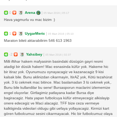
0
Arena
|
05 Mart 2016 | 05:17
Hava yagmurlu vu mac bizim :)
1
UygarMeric
|
05 Mart 2016 | 05:10
Maraton bileti aktarabilirim 546 613 1963
-2
Yahsibey
|
05 Mart 2016 | 02:37
Milli iftihar hakem mafyasinin basindaki düsügün gayri resmi
atadigi bir düsük hakem! Mac esnasinda küfür yok. Hakeme hic
bir itiraz yok. Oyunumuzu oynayacagiz ve kazanacagiz 9 kisi
kalsak bile. Bunu aklinizdan cikarmayin, ItirAZ yok, Kötü tezahürat
yok. 3 lü cekmek mac bitince. Mac baslamadan 3 lü cekmek yok,.
Bunu bile kullandilar bu sene! Bursasporun maclarini izlememize
engel oluyorlar. Girtlagimiz patlayana kadar Bursa diye
bagiracagiz. Hata yapan futbolcuya küfür etmeyecegiz alkislayip
onere edecegiz ve Maci alacagiz. TFF bize ceza vermeye
kalktiginda videolari oldugu gibi uefaya yollayacagiz. Kirmizi kart
gören futbolcumuz sesini cikarmayacak. Hic bir futbolcumuz olaya