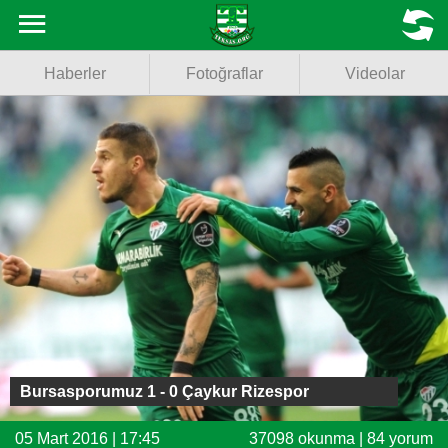
Haberler
MENU
Haberler
Fotoğraflar
Videolar
Fotoğraflar
Videolar
Basketbol
Voleybol
Puan Durumu
Fikstür
Facebook
Bursasporumuz 1 - 0 Çaykur Rizespor
Twitter
05 Mart 2016 | 17:45
37098 okunma | 84 yorum