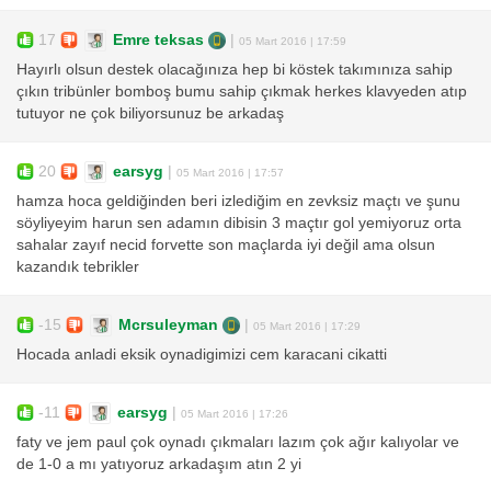
17
Emre teksas
|
05 Mart 2016 | 17:59
Hayırlı olsun destek olacağınıza hep bi köstek takımınıza sahip
çıkın tribünler bomboş bumu sahip çıkmak herkes klavyeden atıp
tutuyor ne çok biliyorsunuz be arkadaş
20
earsyg
|
05 Mart 2016 | 17:57
hamza hoca geldiğinden beri izlediğim en zevksiz maçtı ve şunu
söyliyeyim harun sen adamın dibisin 3 maçtır gol yemiyoruz orta
sahalar zayıf necid forvette son maçlarda iyi değil ama olsun
kazandık tebrikler
-15
Mcrsuleyman
|
05 Mart 2016 | 17:29
Hocada anladi eksik oynadigimizi cem karacani cikatti
-11
earsyg
|
05 Mart 2016 | 17:26
faty ve jem paul çok oynadı çıkmaları lazım çok ağır kalıyolar ve
de 1-0 a mı yatıyoruz arkadaşım atın 2 yi