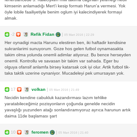
kimsenin anlamadığı Mert'i kesip formatı Harun'a vermesi. Yok
öyle lobile faailiyetiyle benim oglum iyi kalecindiyerek formayi
almak.
-2
Refik Fidan
|
05 Mart 2016 | 22:29
Her oynadigi macta Harunu elestiren ben, iki haftadir kendisine
sukranlarimi sunuyorum. Goze hos gelen futbol oynamasakta
takim olma yolunda onemli adimlar atiyoruz. Bu bence herseyden
onemli. Kontrollu ve savasan bir takim var sahada. Eger bu
olguya ofansif anlamfa birsey katarsak cok iyi olur. Artik futbol tik-
taka taktik uzerine oynaniyor. Mucadeleyi pek umursayan yok.
17
volkan
|
05 Mart 2016 | 21:49
Necidin kendine cabukluk kazandırması lazım tehlike
yaratabileceğimiz pozisyonların çoğunda genelde necidin
yavaşlığı yuzunden atağı sonlandıramıyoruz ayrıca harunun artık
daima 11de başlaması şart
10
feromen
|
05 Mart 2016 | 21:40