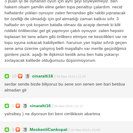
3 puan iyi de oynanan oyun için aynı şeyi söyleyemeyiz. ben
hakem olsam şamilin eline gelen topa penaltıyı çalardım. necid
haftalardır yokları oynuyor zaten fernandao gibi rakibi yıpratacak
bir özelliği de olmadığı için gol atmadığı zaman katkısı sıfır. 3
haftadır en çok koşanın batalla olması da acayip demek ki kilit
roldeki önliberolar gel git yapmıyor çakılı oynuyor. zaten hepsini
toplasan bir tane adam gibi önlibero etmiyor ne kesicilikleri var ne
topu oyuna sokacak kabiliyetleri. harunun yan toplar sıfırdı geçen
sene ama üzerine çalışmış belli maşallahı var mertle geçirdiğimiz
günlere yazık. aşağı ile ilişkimizi kestik ama ben hala yukarıyı
zorlayacak kalitede olduğumuzu düşünmüyorum.
-10
cinaralti16
|
06 Mart 2016 | 21:20
serdar sende bizde biliyoruz bu sene son senen sen bari betdua
almadan git
-1
cinaralti16
|
06 Mart 2016 | 21:17
yahsibey ) ne diyorsun biri beni cimliklesin abartma
-3
MeskenliCankopat
|
06 Mart 2016 | 20:06