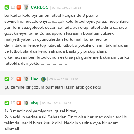
13
CARLOS
|
05 Mart 2016 | 18:13
bu kadar kötü oynan bir futbol karşisinde 3 puana
sevinelim,mücadele iyi ama çok kötü futbol oynuyoruz..necip ikinci
yarı formsuz,gelecek sezon sahada adı olup futbol adına sahada
gözükmeyen,ama Bursa sporun kasasını boşaltan yüksek
maliyetli yabancı oyunculardan kurtulmalı,buna necitte
dahil..takım ileride top tutacak futbolcu yok,ikinci sınıf takımlardan
ve futbolculardan kendisahanda baskı yiyiprakip alana
çıkamazsan ben futbolcunun eski şaşalı günlerine bakmam,çünkü
futbolda dün yoktur......................
21
Hacı
|
05 Mart 2016 | 18:02
Şu zemine bir çözüm bulmaları lazım artık çok kötü
15
cbg
|
05 Mart 2016 | 18:01
1- 3 mactir gol yemiyoruz. guzel birsey.
2- Necid in yerine eski Sebastian Pinto olsa her mac golu vardi bu
takimda, necid biraz kutuk gibi. Necidin yanina oyle bir adam
alinmali.