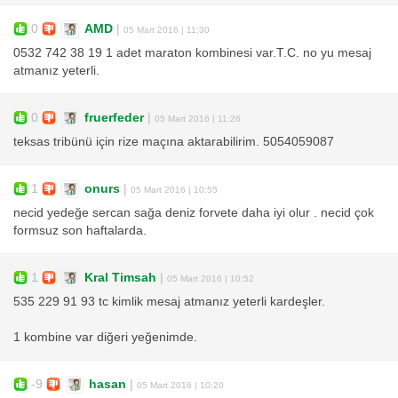
0
AMD
|
05 Mart 2016 | 11:30
0532 742 38 19 1 adet maraton kombinesi var.T.C. no yu mesaj
atmanız yeterli.
0
fruerfeder
|
05 Mart 2016 | 11:26
teksas tribünü için rize maçına aktarabilirim. 5054059087
1
onurs
|
05 Mart 2016 | 10:55
necid yedeğe sercan sağa deniz forvete daha iyi olur . necid çok
formsuz son haftalarda.
1
Kral Timsah
|
05 Mart 2016 | 10:52
535 229 91 93 tc kimlik mesaj atmanız yeterli kardeşler.
1 kombine var diğeri yeğenimde.
-9
hasan
|
05 Mart 2016 | 10:20