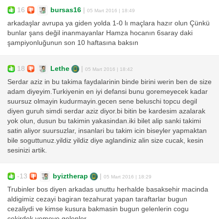
16
bursas16
|
05 Mart 2016 | 18:49
arkadaşlar avrupa ya giden yolda 1-0 lı maçlara hazır olun Çünkü
bunlar şans değil inanmayanlar Hamza hocanın 6saray daki
şampiyonluğunun son 10 haftasına baksın
18
Lethe
|
05 Mart 2016 | 18:42
Serdar aziz in bu takima faydalarinin binde birini werin ben de size
adam diyeyim.Turkiyenin en iyi defansi bunu goremeyecek kadar
suursuz olmayin kudurmayin.gecen sene beluschi topcu degil
diyen guruh simdi serdar aziz diyor.bi bitin be kardesim azalarak
yok olun, dusun bu takimin yakasindan.iki bilet alip sanki takimi
satin aliyor suursuzlar, insanlari bu takim icin biseyler yapmaktan
bile soguttunuz.yildiz yildiz diye aglandiniz alin size cucak, kesin
sesinizi artik.
-13
byiztherap
|
05 Mart 2016 | 18:29
Trubinler bos diyen arkadas unuttu herhalde basaksehir macinda
aldigimiz cezayi bagiran tezahurat yapan taraftarlar bugun
cezaliydi ve kimse kusura bakmasin bugun gelenlerin cogu
cekirdek yemeye gelenler..