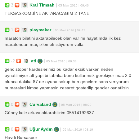
3
Kral Timsah
|
05 Mart 2016 | 09:46
TEKSASKOMBİNE AKTARACAGIM 2 TANE
1
playmaker
|
05 Mart 2016 | 09:43
maraton biletini aktarabilecek olan var mı hayatımda ilk kez
maratondan maç izlemek istiyorum valla
-2
ati
|
05 Mart 2016 | 09:33
genc stoper kardeslerimiz bu kadar eksik varken neden
oynatilmiyor alt yapi bi fabrika bunu kullanmsk gerekiyor mac 2 0
olunca dakika 87 de oyuna sokup ben genclere sans veriyorum
numaralari kimse yapmasin cesaret gosterilip gencler oynatilsin
0
Curvaland
|
05 Mart 2016 | 08:29
Güney kale arkası aktarabilirim 05514192637
0
Uğur Aydın
|
05 Mart 2016 | 08:19
Haydi Bursaspor