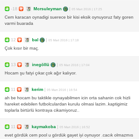
-18
Mcrsuleyman
|
05 Mart 2016 | 17:25
Cem karacan oynadigi suerece bir kisi eksik oynuyoruz faty goren
varmi buarada
12
bal
|
05 Mart 2016 | 17:18
Çok kısır bir maç.
13
inegöllü
|
05 Mart 2016 | 17:04
Hocam şu fatyi çıkar.çok ağır kalıyor.
11
kerim
|
05 Mart 2016 | 16:54
ah be hocam bu taktikle oynayabilmen icin orta sahanin cok hizli
hareket edebilen futbolculardan kurulu olmasi lazim..kaptigimiz
toplarla birtürlü kontraya cikamiyoruz..
11
kaymakoba
|
05 Mart 2016 | 16:52
evet gördük cem pool u gördük gayet iyi oynuyor .cacık olmazmıs