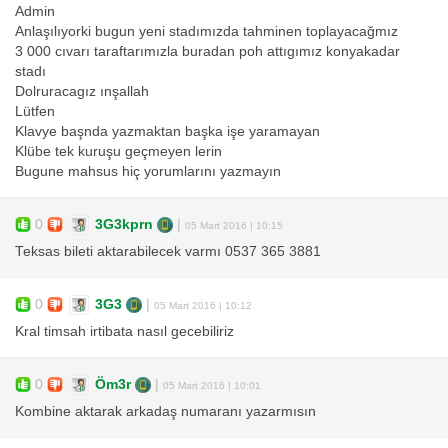
Admin
Anlaşılıyorki bugun yeni stadımızda tahminen toplayacağmız
3 000 cıvarı taraftarımızla buradan poh attıgımız konyakadar
stadı
Dolruracagız ınşallah
Lütfen
Klavye başnda yazmaktan başka işe yaramayan
Klübe tek kuruşu geçmeyen lerin
Bugune mahsus hiç yorumlarını yazmayın
0
3G3kprn
|
05 Mart 2016 | 10:15
Teksas bileti aktarabilecek varmı 0537 365 3881
0
3G3
|
05 Mart 2016 | 10:12
Kral timsah irtibata nasıl gecebiliriz
0
Öm3r
|
05 Mart 2016 | 10:01
Kombine aktarak arkadaş numaranı yazarmısın