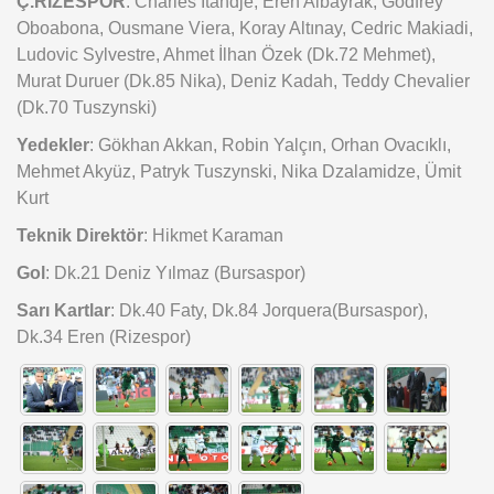
Ç.RİZESPOR
: Charles Itandje, Eren Albayrak, Godfrey
Oboabona, Ousmane Viera, Koray Altınay, Cedric Makiadi,
Ludovic Sylvestre, Ahmet İlhan Özek (Dk.72 Mehmet),
Murat Duruer (Dk.85 Nika), Deniz Kadah, Teddy Chevalier
(Dk.70 Tuszynski)
Yedekler
: Gökhan Akkan, Robin Yalçın, Orhan Ovacıklı,
Mehmet Akyüz, Patryk Tuszynski, Nika Dzalamidze, Ümit
Kurt
Teknik Direktör
: Hikmet Karaman
Gol
: Dk.21 Deniz Yılmaz (Bursaspor)
Sarı Kartlar
: Dk.40 Faty, Dk.84 Jorquera(Bursaspor),
Dk.34 Eren (Rizespor)