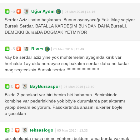
-6
Uğur Aydın
|
05 Mart 2016 | 14:16
Serdar Aziz i satın başkanım. Bunun oynayacağı Yok. Maç seçiyor
Bursalı Serdar. BATALLA KARDEŞİM BUNDAN DAHA BursaLI.
DEMEKKİ BursaDA DOĞMAK YETMİYOR
-3
Rivırs
|
05 Mart 2016 | 13:49
Vay be serdar aziz yine yok muhtemelen ayağında kırık var
herhalde 1ay oldu nerdeyse seç bakalım serdar daha ne kadar
maç seçeceksin Bursalı serdar !!!!!!!!!!!!!!!!!!!!!!!!!!
0
BayBursaspor
|
05 Mart 2016 | 13:40
Bizde 2 pasokart var biri benim biri babamın. Benimkinde
kombine var pederinkinde yok böyle durumlarda pat aktarımı
yapıp devam ediyorum. Pasokartında anasını s.kerler böyle
o.çocukları
3
teksaslogo
|
05 Mart 2016 | 13:33
cezalı olupda maça girme yöntemi buldum..ama burda yazmak