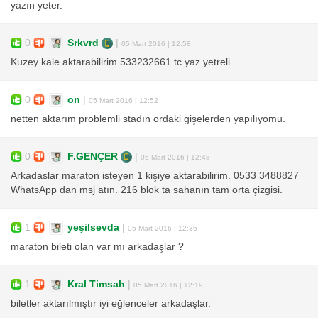
yazın yeter.
0
Srkvrd
|
05 Mart 2016 | 12:58
Kuzey kale aktarabilirim 533232661 tc yaz yetreli
0
on
|
05 Mart 2016 | 12:52
netten aktarım problemli stadın ordaki gişelerden yapılıyomu.
0
F.GENÇER
|
05 Mart 2016 | 12:48
Arkadaslar maraton isteyen 1 kişiye aktarabilirim. 0533 3488827
WhatsApp dan msj atın. 216 blok ta sahanın tam orta çizgisi.
1
yeşilsevda
|
05 Mart 2016 | 12:36
maraton bileti olan var mı arkadaşlar ?
1
Kral Timsah
|
05 Mart 2016 | 12:19
biletler aktarılmıştır iyi eğlenceler arkadaşlar.