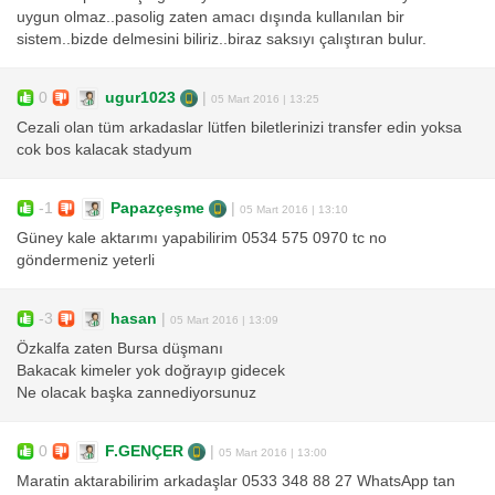
uygun olmaz..pasolig zaten amacı dışında kullanılan bir
sistem..bizde delmesini biliriz..biraz saksıyı çalıştıran bulur.
0
ugur1023
|
05 Mart 2016 | 13:25
Cezali olan tüm arkadaslar lütfen biletlerinizi transfer edin yoksa
cok bos kalacak stadyum
-1
Papazçeşme
|
05 Mart 2016 | 13:10
Güney kale aktarımı yapabilirim 0534 575 0970 tc no
göndermeniz yeterli
-3
hasan
|
05 Mart 2016 | 13:09
Özkalfa zaten Bursa düşmanı
Bakacak kimeler yok doğrayıp gidecek
Ne olacak başka zannediyorsunuz
0
F.GENÇER
|
05 Mart 2016 | 13:00
Maratin aktarabilirim arkadaşlar 0533 348 88 27 WhatsApp tan