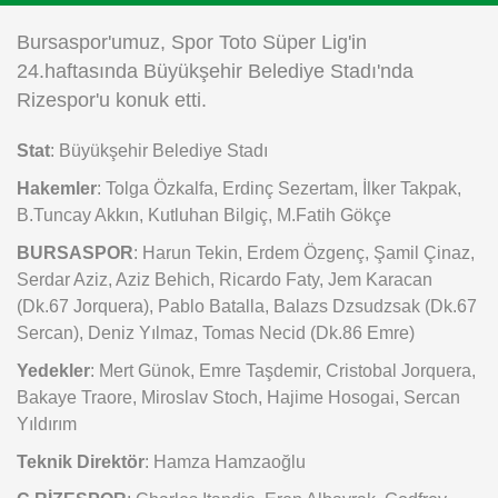
Instagram
Bursaspor'umuz, Spor Toto Süper Lig'in
24.haftasında Büyükşehir Belediye Stadı'nda
Android
Rizespor'u konuk etti.
Stat
: Büyükşehir Belediye Stadı
iOS
Hakemler
: Tolga Özkalfa, Erdinç Sezertam, İlker Takpak,
B.Tuncay Akkın, Kutluhan Bilgiç, M.Fatih Gökçe
BURSASPOR
: Harun Tekin, Erdem Özgenç, Şamil Çinaz,
Serdar Aziz, Aziz Behich, Ricardo Faty, Jem Karacan
(Dk.67 Jorquera), Pablo Batalla, Balazs Dzsudzsak (Dk.67
Sercan), Deniz Yılmaz, Tomas Necid (Dk.86 Emre)
Yedekler
: Mert Günok, Emre Taşdemir, Cristobal Jorquera,
Bakaye Traore, Miroslav Stoch, Hajime Hosogai, Sercan
Yıldırım
Teknik Direktör
: Hamza Hamzaoğlu