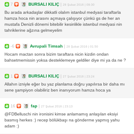
7
BURSALI KILIÇ
|
28 Şubat 2016 | 09:30
Bu arada arkadaşlar dikkatli olalım istanbul medyasi taraftarla
hamza hoca nin arasını açmaya çalışıyor çünkü gs de her an
mustafa Denizli dönemi bitebilir kesinlikle istwnbul medyasi nin
tahriklerine ağzına gelmeyelim
-6
Avrupali Timsah
|
28 Şubat 2016 | 01:50
Hocam mactan sonra bizim taraftara nicin kizdin ondan
bahsetmemissin yoksa desteklemeye geldiler diye mi ya da ne ?
1
BURSALI KILIÇ
|
27 Şubat 2016 | 23:24
Allahın izniyle eğer bu yaz planlama doğru yapılırsa bir daha mı
sene şampiyon olabiliriz ben inanıyorum hamza hoca ya
16
fap
|
27 Şubat 2016 | 23:13
@FDBelluschi nin ironisini kimse anlamamış anlaşılan eksiyi
basmış herkes :) recep bölükbaşı na gönderme yapmış yahu
adam :)