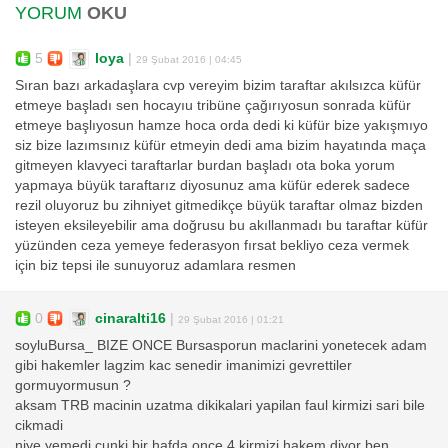
YORUM
OKU
5
loya
|
29 Şubat 2016 | 04:45
Sıran bazı arkadaşlara cvp vereyim bizim taraftar akılsızca küfür
etmeye başladı sen hocayıu tribüne çağırıyosun sonrada küfür
etmeye başlıyosun hamze hoca orda dedi ki küfür bize yakışmıyo
siz bize lazımsınız küfür etmeyin dedi ama bizim hayatında maça
gitmeyen klavyeci taraftarlar burdan başladı ota boka yorum
yapmaya büyük taraftarız diyosunuz ama küfür ederek sadece
rezil oluyoruz bu zihniyet gitmedikçe büyük taraftar olmaz bizden
isteyen eksileyebilir ama doğrusu bu akıllanmadı bu taraftar küfür
yüzünden ceza yemeye federasyon fırsat bekliyo ceza vermek
için biz tepsi ile sunuyoruz adamlara resmen
0
cinaralti16
|
29 Şubat 2016 | 01:21
soyluBursa_ BIZE ONCE Bursasporun maclarini yonetecek adam
gibi hakemler lagzim kac senedir imanimizi gevrettiler
gormuyormusun ?
aksam TRB macinin uzatma dikikalari yapilan faul kirmizi sari bile
cikmadi
niye yemedi cunki bir hafda once 4 kirmizi hakem diyor ben