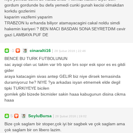
gordum gordunde bu defa yemedi cunki gunah kecisi olmakdan
korkdu gozlerimi
kaparim vazifemi yaparim
TRABZON lu erhanda biliyor atamayacagini cakal noldu simdi
hakemin kariyeri ? BEN MACI BASDAN SONA SEYRETDIM cevir
gazi LAMBAYA PUF DE
-1
cinaralti16
|
28 Şubat 2016 | 22:46
BENCE BU TURK FUTBOLUNUN
sac ayagi olan uc takim var trb spor brs sopr esk spor es es gitdi
gider
araya katacagim sivas antep GELIR biz niye dirsek temasinda
duramiyoruz he? NIYE ?ya arkadas isyan etmemek elde degil
tipki TURKIYEYE bicilen
gomlek gibi bizede bicmisler sakin haaa kabugunun disina cikma
haaa
5
SoyluBursa
|
28 Şubat 2016 | 19:02
Bize çok saglam bir stoper,çok iyi bir sagbek ve çok saglam ama
çok saglam bir on libero lazim.