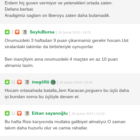
Erdem hiç guven vermiyor ve yetenekleri ortada zaten.
Defans berbat.
Aradigimiz saglam on liberoyu zaten daha bulamadik.
2
SoyluBursa
|
28 Şubat 2016 | 18:51
Onumuzdeki 3 haftadan 9 puan çikarmamiz gerekir hocam.Ust
siralardaki takimlar da birbirleriyle oynuyorlar.
Ben inançliyim ama onumuzdeki 4 maçtan en az 10 puan
almamiz lazim.
11
inegöllü
|
28 Şubat 2016 | 13:34
Hocam ortasahada batalla,Jem Karacan,jorguero bu üçlü daha
iyi.bundan sonra bu üçlüyle devam et.
11
Erkan sayanoğlu
|
28 Şubat 2016 | 13:24
Bu hafta Rize karşısında mutlaka galibiyet almalıyız.O zaman
takım daha huzurlu olur ve camia rahatlar.