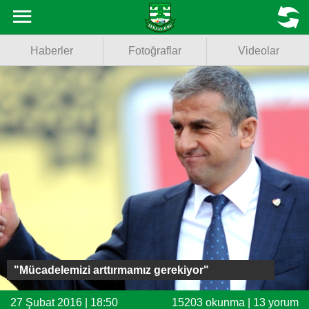
Haberler
MENU
Haberler
Fotoğraflar
Videolar
Fotoğraflar
Videolar
Basketbol
Voleybol
Puan Durumu
Fikstür
Facebook
"Mücadelemizi arttırmamız gerekiyor"
Twitter
27 Şubat 2016 | 18:50
15203 okunma | 13 yorum