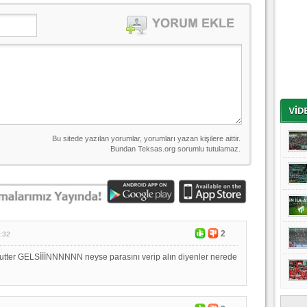
2
:32
utter GELSİİİNNNNNN neyse parasını verip alın diyenler nerede