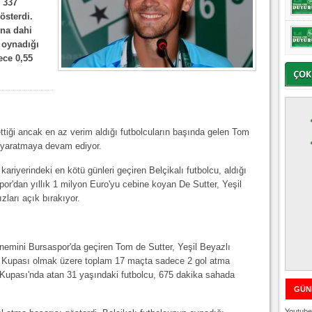
 337
österdi.
ına dahi
 oynadığı
ce 0,55
ttiği ancak en az verim aldığı futbolcuların başında gelen Tom
ı yaratmaya devam ediyor.
ariyerindeki en kötü günleri geçiren Belçikalı futbolcu, aldığı
por'dan yıllık 1 milyon Euro'yu cebine koyan De Sutter, Yeşil
ızları açık bırakıyor.
önemini Bursaspor'da geçiren Tom de Sutter, Yeşil Beyazlı
kiye Kupası olmak üzere toplam 17 maçta sadece 2 gol atma
e Kupası'nda atan 31 yaşındaki futbolcu, 675 dakika sahada
GÜN
Youtube 