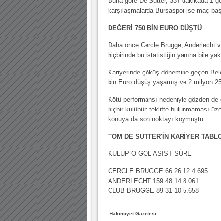
Buna göre De Sutter, 337 dakikada 1 gol
karşılaşmalarda Bursaspor ise maç başı
DEĞERİ 750 BİN EURO DÜŞTÜ
Daha önce Cercle Brugge, Anderlecht ve
hiçbirinde bu istatistiğin yanına bile ya
Kariyerinde çöküş dönemine geçen Belç
bin Euro düşüş yaşamış ve 2 milyon 25
Kötü performansı nedeniyle gözden de ç
hiçbir kulübün teklifte bulunmaması üz
konuya da son noktayı koymuştu.
TOM DE SUTTER'İN KARİYER TABL
KULÜP O GOL ASİST SÜRE
CERCLE BRUGGE 66 26 12 4.695
ANDERLECHT 159 48 14 8.061
CLUB BRUGGE 89 31 10 5.658
Hakimiyet Gazetesi