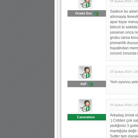
25 Şubat 2016 | 19
Sadece bu adama
Orada Dur
alinmayip fenevli
apar topar menaje
bilincli bi sekilde
yasanan onca rezi
grubu varsa koru
pismanlik duyuy
hayatindan memnu
zorund zorunda b
25 Şubat 2016 | 18
Yerlı oyuncu yetı
Adf
25 Şubat 2016 | 10
Arkadaş örnek o
Caneration
:) Cidden çok sa
yediğimiz 3 golle
mantığıyla değil
Sutter tam olara