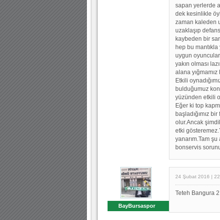
sapan yerlerde a
dek kesinlikle ö
zaman kaleden uz
uzaklaşıp defans
kaybeden bir san
hep bu mantıkla 
uygun oyuncular 
yakın olması laz
alana yığmamız l
Etkili oynadığım
bulduğumuz kontr
yüzünden etkili o
Eğer ki top kapm
başladığımız bir
olur.Ancak şimdik
etki gösteremez
yanarım.Tam şu a
bonservis sorunu
24 Şubat 2016 | 22
Teteh Bangura 2
BayBursaspor