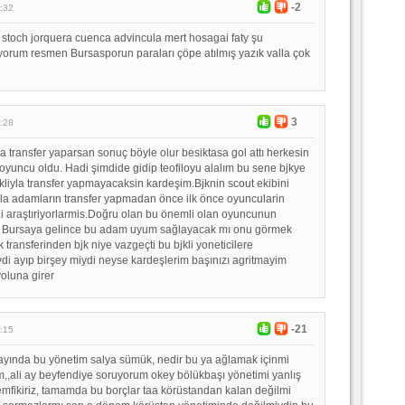
-2
:32
stoch jorquera cuenca advincula mert hosagai faty şu
ıyorum resmen Bursasporun paraları çöpe atılmış yazık valla çok
3
:28
iyla transfer yaparsan sonuç böyle olur besiktasa gol attı herkesin
yuncu oldu. Hadi şimdide gidip teofiloyu alalım bu sene bjkye
 akliyla transfer yapmayacaksin kardeşim.Bjknin scout ekibini
la adamların transfer yapmadan önce ilk önce oyuncularin
rini araştıriyorlarmis.Doğru olan bu önemli olan oyuncunun
il Bursaya gelince bu adam uyum sağlayacak mı onu görmek
transferinden bjk niye vazgeçti bu bjkli yoneticilere
 ayıp birşey miydi neyse kardeşlerim başınızı agritmayim
yoluna girer
-21
:15
ayında bu yönetim salya sümük, nedir bu ya ağlamak içinmi
m,,ali ay beyfendiye soruyorum okey bölükbaşı yönetimi yanlış
mfikiriz, tamamda bu borçlar taa körüstandan kalan değilmi