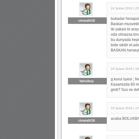
24 Şubat 2016 | 22
bukadar hesapsi
cinaralti16
Baskan musvetde
iki yakasi bi ar
oda olmazsa tor
bu dunyada hepi
bide sikdir et a
BASKAN herseyi 
24 Şubat 2016 | 19
g.kurul üyesi ; 
Yahsibey
Kasamizda 60 mil
girdi? Sus ve defo
24 Şubat 2016 | 17
acaba BOLUKBASI
cinaralti16