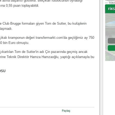
 atma başarısı gösterdi. Belçikalı futbolcunun oynadığı
— TEKS
na 0,55 puan toplayabildi.
 Club Brugge formaları giyen Tom de Sutter, bu kulüplerin
-
-
klaşmadı.
ikalı kramponun değeri transfermarkt.com'da geçtiğimiz ay 750
Bursaspor - Altınordu
0 bin Euro olmuştu.
1. Lig 32. Hafta
ıkartılan Tom de Sutter'in adı Çin pazarında geçmiş ancak
04 Temmuz 2020 Cumartesi | 20:00
Fikstür
erine Teknik Direktör Hamza Hamzaoğlu, yaptığı açıklamayla bu
OSU
Paylaş