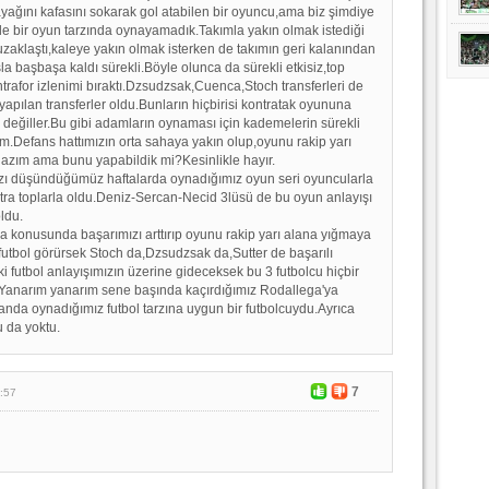
yağını kafasını sokarak gol atabilen bir oyuncu,ama biz şimdiye
yle bir oyun tarzında oynayamadık.Takımla yakın olmak istediği
aklaştı,kaleye yakın olmak isterken de takımın geri kalanından
la başbaşa kaldı sürekli.Böyle olunca da sürekli etkisiz,top
trafor izlenimi bıraktı.Dzsudzsak,Cuenca,Stoch transferleri de
yapılan transferler oldu.Bunların hiçbirisi kontratak oyununa
değiller.Bu gibi adamların oynaması için kademelerin sürekli
ım.Defans hattımızın orta sahaya yakın olup,oyunu rakip yarı
azım ama bunu yapabildik mi?Kesinlikle hayır.
ızı düşündüğümüz haftalarda oynadığımız oyun seri oyuncularla
a toplarla oldu.Deniz-Sercan-Necid 3lüsü de bu oyun anlayışı
ldu.
a konusunda başarımızı arttırıp oyunu rakip yarı alana yığmaya
 futbol görürsek Stoch da,Dzsudzsak da,Sutter de başarılı
i futbol anlayışımızın üzerine gideceksek bu 3 futbolcu hiçbir
.Yanarım yanarım sene başında kaçırdığımız Rodallega'ya
nda oynadığımız futbol tarzına uygun bir futbolcuydu.Ayrıca
 da yoktu.
7
:57