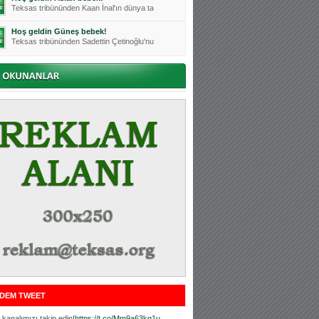
Teksas tribününden Kaan İnal'ın dünya ta
Hoş geldin Güneş bebek!
Teksas tribününden Sadettin Çetinoğlu'nu
Mutluluklar Ceyhun Tetik
Teksas tribünlerinin sevilen isimlerinde
Bursasporumuzun önü açılsın is
Teksaslı Bursasporlular Derneği Başkanı
Hoş geldin Alaz Bebek!
Teksas.org sistem yöneticisi, ekibimizin
Hoş geldin Göktuğ Bebek!
Teksas.org ekibimizden ve tribünlerimizi
Hoş geldin Kadir Kağan Bebek!
Teksas tribünlerinden Basri İleri'nin dü
Hoş geldin Ertuğrul Bebek!
Teksas tribünlerinden Emre Aydın'ın düny
MUTLULUKLAR SİNAN SILACI
Tribünlerimizin sevilen isimlerinden Sin
DEM TWEET
Hoş geldin Kerem Bebek!
Tribünlerimizden Mesut Ulusoy'un (Duka)
kanalımızı takip edin!
https://t.co/Mm9a63kg1u