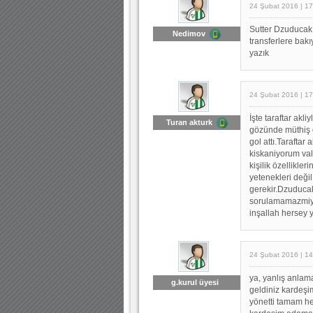
24 Şubat 2016 | 17
Sutter Dzuducak 
Nedimov
transferlere bak
yazık
24 Şubat 2016 | 17
İşte taraftar akl
Turan akturk
gözünde müthiş o
gol attı.Taraftar
kiskaniyorum val
kişilik özellikle
yetenekleri değ
gerekir.Dzuducak 
sorulamamazmiydi
inşallah hersey 
24 Şubat 2016 | 14
ya, yanlış anlam
g.kurul üyesi
geldiniz kardeşi
yönetti tamam he