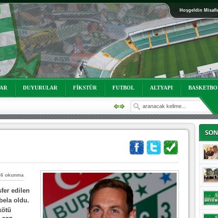
Hoşgeldin Misafi
oruz!
LAR
DUYURULAR
FİKSTÜR
FUTBOL
ALTYAPI
BASKETBO
46 okunma
oruz!
fer edilen
bela oldu.
kötü