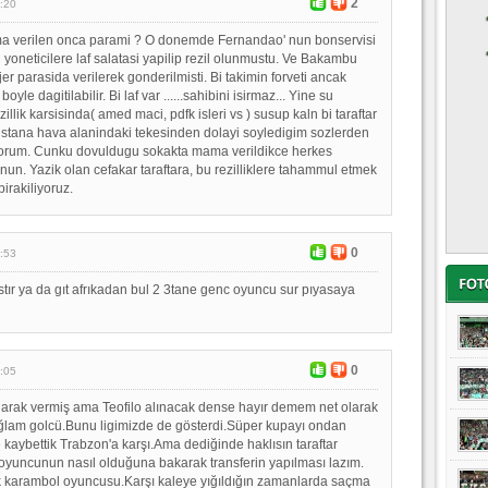
2
:20
 verilen onca parami ? O donemde Fernandao' nun bonservisi
 yoneticilere laf salatasi yapilip rezil olunmustu. Ve Bakambu
r parasida verilerek gonderilmisti. Bi takimin forveti ancak
 boyle dagitilabilir. Bi laf var ......sahibini isirmaz... Yine su
llik karsisinda( amed maci, pdfk isleri vs ) susup kaln bi taraftar
stana hava alanindaki tekesinden dolayi soyledigim sozlerden
orum. Cunku dovuldugu sokakta mama verildikce herkes
n. Yazik olan cefakar taraftara, bu rezilliklere tahammul etmek
irakiliyoruz.
0
:53
stır ya da gıt afrıkadan bul 2 3tane genc oyuncu sur pıyasaya
0
:05
larak vermiş ama Teofilo alınacak dense hayır demem net olarak
ğlam golcü.Bunu ligimizde de gösterdi.Süper kupayı ondan
 kaybettik Trabzon'a karşı.Ama dediğinde haklısın taraftar
 oyuncunun nasıl olduğuna bakarak transferin yapılması lazım.
k karambol oyuncusu.Karşı kaleye yığıldığın zamanlarda saçma