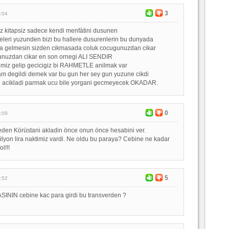
3
:04
z kitapsiz sadece kendi menfàtini dusunen
leri yuzunden bizi bu hallere dusurenlerin bu dunyada
aya gelmesin sizden cikmasada coluk cocugunuzdan cikar
unuzdan cikar en son ornegi ALI SENDIR
miz gelip gecicigiz bi RAHMETLE anilmak var
dam degildi demek var bu gun her sey gun yuzune cikdi
acikladi parmak ucu bile yorgani gecmeyecek OKADAR.
0
:09
Neden Körüstani akladin önce onun önce hesabini ver.
yon lira naktimiz vardi. Ne oldu bu paraya? Cebine ne kadar
l!!!
5
:52
NIN cebine kac para girdi bu transverden ?