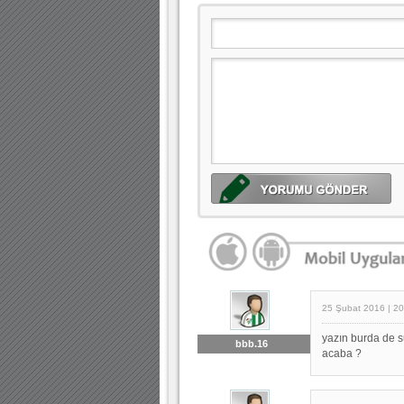
25 Şubat 2016 | 20
yazın burda de s
bbb.16
acaba ?