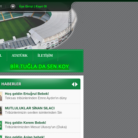
r!
|
Üye Girişi | Kayıt Ol
Mutluluklar Ceyhun Tetik
Teksas tribünlerinin sevilen isimlerinde
Bursasporumuzun önü açılsın is
Teksaslı Bursasporlular Derneği Başkanı
Hoş geldin Alaz Bebek!
Teksas.org sistem yöneticisi, ekibimizin
L
ATATÜRK
İLETİŞİM
Hoş geldin Göktuğ Bebek!
Teksas.org ekibimizden ve tribünlerimizi
Hoş geldin Kadir Kağan Bebek!
Teksas tribünlerinden Basri İleri'nin dü
Hoş geldin Ertuğrul Bebek!
Teksas tribünlerinden Emre Aydın'ın düny
MUTLULUKLAR SİNAN SILACI
Tribünlerimizin sevilen isimlerinden Sin
Hoş geldin Kerem Bebek!
Tribünlerimizden Mesut Ulusoy'un (Duka)
Hoş geldin Aslan bebek!