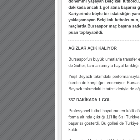
10.04.2023 14:44 |
Hoş geldin Göktuğ Bebek!
dönemini yaşayan Belçikalı futbolcu,
dakikada ancak 1 gol atma başarısı g
30.12.2022 18:00 |
Hoş geldin Kadir Kağan Bebek!
Kariyerinde böyle bir istatistiğin yan
yaklaşamayan Belçikalı futbolcunun,
11.11.2025 14:13 |
Hoş geldin Ertuğrul Bebek!
maçlarda Bursaspor maç başına sade
12.10.2025 17:30 |
MUTLULUKLAR SİNAN SILACI
puan toplayabildi.
16.07.2024 14:32 |
Hoş geldin Kerem Bebek!
AĞIZLAR AÇIK KALIYOR
08.01.2024 19:01 |
Hoş geldin Aslan bebek!
Bursaspor'un büyük umutlarla transfer e
03.01.2024 19:09 |
Hoş geldin Güneş bebek!
de Sutter, tam anlamıyla hayal kırıklığ
Yeşil Beyazlı takımdaki performansıyla k
ücretin de karşılığını veremiyor. Bursas
Beyazlı takımdaki istatistikleriyle de ağ
337 DAKİKADA 1 GOL
Profesyonel futbol hayatının en kötü d
forma altında çıktığı 11'i lig 6'sı Tür
başarısı gösterdi. Bu golleri de Türkiy
kaldı.