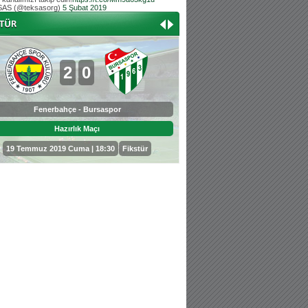
AS (@teksasorg)
5 Şubat 2019
Hoş geldin Aslan bebek!
Teksas tribününden Kaan İnal'ın dünya ta
Hoş geldin Güneş bebek!
Teksas tribününden Sadettin Çetinoğlu'nu
2
0
0
3
Fenerbahçe - Bursaspor
Bursaspor - Sepahan
Hazırlık Maçı
Hazırlık Maçı
19 Temmuz 2019 Cuma | 18:30
Fikstür
25 Temmuz 2019 Perşembe | 18: