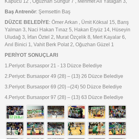
Kapucu 12 , Oğuzhan Sungur 7 , Mehmet Ali Yatağan 3,
Baş Antrenör
: Şemsettin Baş
DÜZCE BELEDİYE
: Ömer Arkan , Ümit Köksal 15, Barış
Yalman 3, Naci Hakan Tınaz 5, Hakan Eryüz 14, Hüseyin
Uludağ 3, İrfan Öztel 2, Murat Özçelik 8, Mert Kayalar 6,
Anıl Binici 1, Vahit Berk Polat 2, Oğuzhan Güzel 1
PERİYOT SONUÇLARI
1.Periyot: Bursaspor 21 - 13 Düzce Belediye
2.Periyot: Bursaspor 49 (28) – (13) 26 Düzce Belediye
3.Periyot: Bursaspor 69 (20) –(24) 50 Düzce Belediye
4.Periyot: Bursaspor 97 (28) – (13) 63 Düzce Belediye