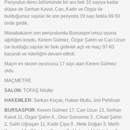
Periyodun ikinci bölümünde bir ara fark 10 sayıya kadar
düşse de Serhan Kavut, Can, Kadir ve Özgür ile
bulduğumuz sayılar ile son periyoda 19 sayı farkla 69-50
önde girdik.
Müsabakanın son periyodunda Bursaspor'umuz oyuna
ağırlığını koydu. Kerem Gülmez, Özgür Şahin ve Can Uzun
ise bulduğu sayılar ile farkı giderek açtı ve maçı 97-63
kazandı ve liderliğini devam ettirdi.
Maçın en skorer oyuncusu 17 sayı atan Kerem Gülmez
oldu.
MAÇMETRE
SALON
: TOFAŞ Nilüfer
HAKEMLER
: Serkan Koçak, Hakan Mutlu, İzel Pehlivan
BURSASPOR
: Kerem Gülmez 17, Can Uzun 13, Serhan
Kavut 11, Özgür Şahin 6 , Onur Sonsırma 3 , Cihad Şahin
2, Salih Uğraşan 11, Kadir Çipa 9 , Mete Doğan 3, Melih