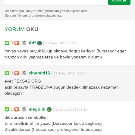
Gönder
YORUM
OKU
0
Adf
|
23 Şubat 2016 | 17:11
Yavas yavas buyuk kulup olmaya dogru ılerlıyor Bursaspor eger
trabzon gıbı yapmazlarsa ve boyle yonetım oldumu
0
cinaralti16
|
22 Şubat 2016 | 22:40
evet TEKSAS ORG
acin bi sayfa TRABZONA bugun desdek olmazsak nezaman
olacagiz?
1
inegöllü
|
22 Şubat 2016 | 13:32
dik duruşun sembolleri
1-rahmetli ibrahim yazıcı(Bursaspor kulüp başkanı)
2-salih dursun(trabzonspor profesyonel futbolcusu)