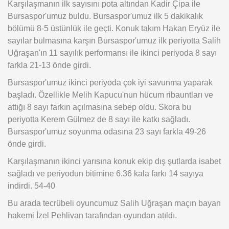
Karşılaşmanın ilk sayısını pota altından Kadir Çipa ile
Bursaspor'umuz buldu. Bursaspor'umuz ilk 5 dakikalık
bölümü 8-5 üstünlük ile geçti. Konuk takım Hakan Eryüz ile
sayılar bulmasına karşın Bursaspor'umuz ilk periyotta Salih
Uğraşan'ın 11 sayılık performansı ile ikinci periyoda 8 sayı
farkla 21-13 önde girdi.
Bursaspor'umuz ikinci periyoda çok iyi savunma yaparak
başladı. Özellikle Melih Kapucu'nun hücum ribauntları ve
attığı 8 sayı farkın açılmasına sebep oldu. Skora bu
periyotta Kerem Gülmez de 8 sayı ile katkı sağladı.
Bursaspor'umuz soyunma odasına 23 sayı farkla 49-26
önde girdi.
Karşılaşmanın ikinci yarısına konuk ekip dış şutlarda isabet
sağladı ve periyodun bitimine 6.36 kala farkı 14 sayıya
indirdi. 54-40
Bu arada tecrübeli oyuncumuz Salih Uğraşan maçın bayan
hakemi İzel Pehlivan tarafından oyundan atıldı.