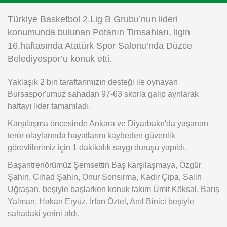
Instagram
Türkiye Basketbol 2.Lig B Grubu’nun lideri
konumunda bulunan Potanın Timsahları, ligin
Android
16.haftasında Atatürk Spor Salonu’nda Düzce
Belediyespor’u konuk etti.
iOS
Yaklaşık 2 bin taraftarımızın desteği ile oynayan
Bursaspor'umuz sahadan 97-63 skorla galip ayrılarak
haftayı lider tamamladı.
Karşılaşma öncesinde Ankara ve Diyarbakır'da yaşanan
terör olaylarında hayatlarını kaybeden güvenlik
görevlilerimiz için 1 dakikalık saygı duruşu yapıldı.
Başantrenörümüz Şemsettin Baş karşılaşmaya, Özgür
Şahin, Cihad Şahin, Onur Sonsırma, Kadir Çipa, Salih
Uğraşan, beşiyle başlarken konuk takım Ümit Köksal, Barış
Yalman, Hakan Eryüz, İrfan Öztel, Anıl Binici beşiyle
sahadaki yerini aldı.