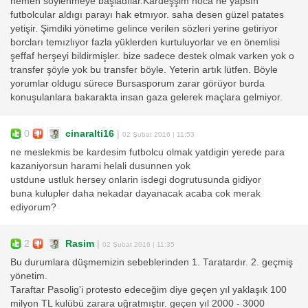
hemen söylenmeye başladılar.Kardeşşim hoca ne yapsın
futbolcular aldıgı parayı hak etmıyor. saha desen güzel patates
yetişir. Şimdiki yönetime gelince verilen sözleri yerine getiriyor
borcları temızlıyor fazla yüklerden kurtuluyorlar ve en önemlisi
şeffaf herşeyi bildirmişler. bize sadece destek olmak varken yok o
transfer şöyle yok bu transfer böyle. Yeterin artık lütfen. Böyle
yorumlar oldugu sürece Bursasporum zarar görüyor burda
konuşulanlara bakarakta insan gaza gelerek maçlara gelmiyor.
0
cinaralti16
|
02 Şubat 2016 | 11:53
ne meslekmis be kardesim futbolcu olmak yatdigin yerede para
kazaniyorsun harami helali dusunnen yok
ustdune ustluk hersey onlarin isdegi dogrutusunda gidiyor
buna kulupler daha nekadar dayanacak acaba cok merak
ediyorum?
2
Rasim
|
02 Şubat 2016 | 11:35
Bu durumlara düşmemizin sebeblerinden 1. Taratardır. 2. geçmiş
yönetim.
Taraftar Pasolig'i protesto edeceğim diye geçen yıl yaklaşık 100
milyon TL kulübü zarara uğratmıştır. geçen yıl 2000 - 3000