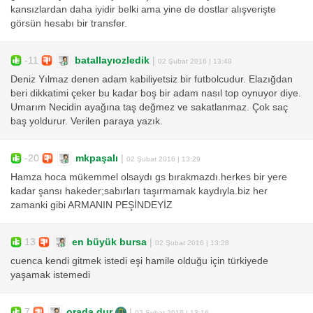
kansızlardan daha iyidir belki ama yine de dostlar alışverişte
görsün hesabı bir transfer.
-11
batallayıozledik
|
02 Şubat 2016 | 13:48
Deniz Yılmaz denen adam kabiliyetsiz bir futbolcudur. Elazığdan
beri dikkatimi çeker bu kadar boş bir adam nasıl top oynuyor diye.
Umarım Necidin ayağına taş değmez ve sakatlanmaz. Çok saç
baş yoldurur. Verilen paraya yazık.
-20
mkpaşalı
|
02 Şubat 2016 | 13:29
Hamza hoca mükemmel olsaydı gs bırakmazdı.herkes bir yere
kadar şansı hakeder;sabırları taşırmamak kaydıyla.biz her
zamanki gibi ARMANIN PEŞİNDEYİZ
13
en büyük bursa
|
02 Şubat 2016 | 13:28
cuenca kendi gitmek istedi eşi hamile olduğu için türkiyede
yaşamak istemedi
7
orada dur
|
02 Şubat 2016 | 13:16