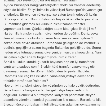
adamlar.Bak Feyenoord'da bile tutunamadı adam.
Ayrıca Bursaspor hangi yükselişteki futbolcuyu transfer edebilmiş
söyle de bilelim.En iyi ihtimalle yükselişini Bursaspor'da yaşamıştır
o futbolcu. Bir oyuncu yükselişte ise zaten tercih edeceği kulüp
Bursaspor olmaz. Bunu düşünmek hayalcilikten öte birşey olmaz.
Bu mantıkla gidersek bu kulübün hiçbir zaman transfer
yapmaması lazım. Çünkü aldığın adam kötü çıkabilir değil mi?
Ha ben illa transfer yapılsın diyenlerden de değilim. Deniz veya
Jem alınmasa da olurdu bu sene.Ama sen ve senin gibiler 2
sezon önce devre arasında Fernandao geldiğinde de istemezük
dediniz, geçtiğimiz sezon başında Bakambu geldiğinde de. Sonra
neden elde tutmuyorsunuz diye yeniden yaygara kopardınız. Yani
siz gelen hiçbir adamı beğenmiyorsunuz ki zaten.
Sanki bu kulüp kurulduğu tarih boyunca hep en iyi transferleri
yaptı ama sadece son 4-5 yıldır kötü transfer yapıyormuş gibi
davranıyorsunuz.Her dönem kötü giden birşeyler illa oldu.
Rahmetli bile kaç kez ıslıklandı,yuhalandı,istifaya davet edildi
tribünler tarafından.Yalan mı?
Hep en iyi transferi isteyenler yüzünden bu hale geldik doğrudur.
Sene başında kariyerli adamlar geldi diye heyecanlandık
doğrudur. Demek ki o tutmuyorsa kariyerini parlatmak isteyen
adamlara yönelme hamlesi yapacaksın ki o tutsun. Barcelona bile
3 sezon önce dur bakayım full altyapıdan adamları oynatayım ne