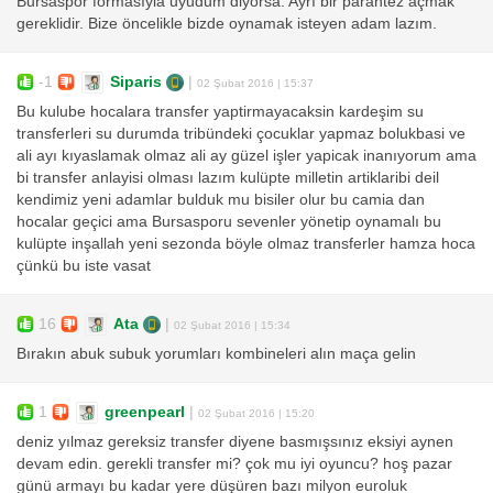
Bursaspor formasıyla uyudum diyorsa. Ayrı bir parantez açmak
gereklidir. Bize öncelikle bizde oynamak isteyen adam lazım.
-1
Siparis
|
02 Şubat 2016 | 15:37
Bu kulube hocalara transfer yaptirmayacaksin kardeşim su
transferleri su durumda tribündeki çocuklar yapmaz bolukbasi ve
ali ayı kıyaslamak olmaz ali ay güzel işler yapicak inanıyorum ama
bi transfer anlayisi olması lazım kulüpte milletin artiklaribi deil
kendimiz yeni adamlar bulduk mu bisiler olur bu camia dan
hocalar geçici ama Bursasporu sevenler yönetip oynamalı bu
kulüpte inşallah yeni sezonda böyle olmaz transferler hamza hoca
çünkü bu iste vasat
16
Ata
|
02 Şubat 2016 | 15:34
Bırakın abuk subuk yorumları kombineleri alın maça gelin
1
greenpearl
|
02 Şubat 2016 | 15:20
deniz yılmaz gereksiz transfer diyene basmışsınız eksiyi aynen
devam edin. gerekli transfer mi? çok mu iyi oyuncu? hoş pazar
günü armayı bu kadar yere düşüren bazı milyon euroluk