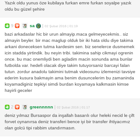
Yazık oldu yunus öze kubilaya furkan emre furkan soyalpe yazık
oldu bu güzel şehire
9
sa
|
02 Şubat 2016 | 01:19
bazi arkadaslar hic bir urun almayip.maca gelmeyecekmis.. siz
almayin beyler. bir mac maglup olduk bir iki hata oldu diye takima
arkani doneceksen tutma kardesim sen. biz senelerce dusmemek
icin stadda yirtindik. bu neyin tribi. takimina sahip cikmayi ogrenin
once. bu mac onemliydi ben agladim macin sonunda ama bunlar
futbolda var. hedefi olacak diye takim tutuyorsaniz barcayi falan
tutun. zordur anadolu takimini tutmak videosunu izlemenizi tavsiye
ederim kusura bakmayin ama benim dusuncelerim bu zamaninda
koyamadiginiz tepkiyi simdi burdan koyamaya kalkmasin kimse
hayirli geceler
2
greennnnn
|
02 Şubat 2016 | 01:17
deniz yılmaz Bursaspor da inşallah basarılı olur heleki necid le çift
forvet oynanırsa deniz transferi bence iyi bir transfer ihtiyacımız
olan golcü tipi rabbim utandırmasın.