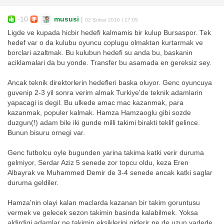
-10
mususi
|
02 Şubat 2016 | 17:05
Ligde ve kupada hicbir hedefi kalmamis bir kulup Bursaspor. Tek
hedef var o da kulubu oyuncu coplugu olmaktan kurtarmak ve
borclari azaltmak. Bu kulubun hedefi su anda bu, baskanin
aciklamalari da bu yonde. Transfer bu asamada en gereksiz sey.
Ancak teknik direktorlerin hedefleri baska oluyor. Genc oyuncuya
guvenip 2-3 yil sonra verim almak Turkiye'de teknik adamlarin
yapacagi is degil. Bu ulkede amac mac kazanmak, para
kazanmak, populer kalmak. Hamza Hamzaoglu gibi sozde
duzgun(!) adam bile iki gunde milli takimi birakti teklif gelince.
Bunun bisuru ornegi var.
Genc futbolcu oyle bugunden yarina takima katki verir duruma
gelmiyor, Serdar Aziz 5 senede zor topcu oldu, keza Eren
Albayrak ve Muhammed Demir de 3-4 senede ancak katki saglar
duruma geldiler.
Hamza'nin olayi kalan maclarda kazanan bir takim goruntusu
vermek ve gelecek sezon takimin basinda kalabilmek. Yoksa
aldirdigi adamlar ne takimin eksiklerini giderir ne de uzun vadede