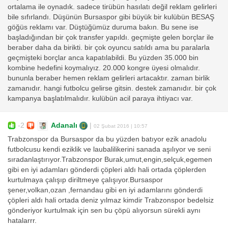
ortalama ile oynadık. sadece tirübün hasılatı değil reklam gelirleri
bile sıfırlandı. Düşünün Bursaspor gibi büyük bir kulübün BESAŞ
göğüs reklamı var. Düştüğümüz duruma bakın. Bu sene ise
başladığından bir çok transfer yapıldı. geçmişte gelen borçlar ile
beraber daha da birikti. bir çok oyuncu satıldı ama bu paralarla
geçmişteki borçlar anca kapatılabildi. Bu yüzden 35.000 bin
kombine hedefini koymalıyız. 20.000 kongre üyesi olmalıdır.
bununla beraber hemen reklam gelirleri artacaktır. zaman birlik
zamanıdır. hangi futbolcu gelirse gitsin. destek zamanıdır. bir çok
kampanya başlatılmalıdır. kulübün acil paraya ihtiyacı var.
-2
Adanalı
|
02 Şubat 2016 | 10:57
Trabzonspor da Bursaspor da bu yüzden batıyor ezik anadolu
futbolcusu kendi eziklik ve laubalilikerini sanada aşılıyor ve seni
sıradanlaştırıyor.Trabzonspor Burak,umut,engin,selçuk,egemen
gibi en iyi adamları gönderdi çöpleri aldı hali ortada çöplerden
kurtulmaya çalışıp diriltmeye çalışıyor.Bursaspor
şener,volkan,ozan ,fernandau gibi en iyi adamlarını gönderdi
çöpleri aldı hali ortada deniz yılmaz kimdir Trabzonspor bedelsiz
gönderiyor kurtulmak için sen bu çöpü alıyorsun sürekli aynı
hatalarrr.