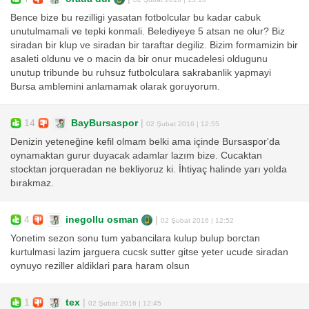
Bence bize bu rezilligi yasatan fotbolcular bu kadar cabuk
unutulmamali ve tepki konmali. Belediyeye 5 atsan ne olur? Biz
siradan bir klup ve siradan bir taraftar degiliz. Bizim formamizin bir
asaleti oldunu ve o macin da bir onur mucadelesi oldugunu
unutup tribunde bu ruhsuz futbolculara sakrabanlik yapmayi
Bursa amblemini anlamamak olarak goruyorum.
14
BayBursaspor
|
02 Şubat 2016 | 12:55
Denizin yeteneğine kefil olmam belki ama içinde Bursaspor'da
oynamaktan gurur duyacak adamlar lazım bize. Cucaktan
stocktan jorqueradan ne bekliyoruz ki. İhtiyaç halinde yarı yolda
bırakmaz.
4
inegollu osman
|
02 Şubat 2016 | 12:52
Yonetim sezon sonu tum yabancilara kulup bulup borctan
kurtulmasi lazim jarguera cucsk sutter gitse yeter ucude siradan
oynuyo reziller aldiklari para haram olsun
1
tex
|
02 Şubat 2016 | 12:45