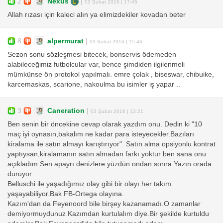
2
Nexus
|
03 Şubat 2016 | 17:45
Allah rızası için kaleci alın ya elimizdekiler kovadan beter
8
alpermurat
|
03 Şubat 2016 | 15:46
Sezon sonu sözleşmesi bitecek, bonservis ödemeden
alabileceğimiz futbolcular var, bence şimdiden ilgilenmeli
mümkünse ön protokol yapılmalı. emre çolak , biseswar, chibuike,
karcemaskas, scarione, nakoulma bu isimler iş yapar ..
3
Caneration
|
03 Şubat 2016 | 13:21
Ben senin bir öncekine cevap olarak yazdım onu. Dedin ki "10
maç iyi oynasın,bakalım ne kadar para isteyecekler.Bazıları
kiralama ile satın almayı karıştırıyor". Satın alma opsiyonlu kontrat
yaptıysan,kiralamanın satın almadan farkı yoktur ben sana onu
açıkladım.Sen apayrı denizlere yüzdün ondan sonra.Yazın orada
duruyor.
Belluschi ile yaşadığımız olay gibi bir olayı her takım
yaşayabiliyor.Bak FB-Ortega olayına.
Kazım'dan da Feyenoord bile birşey kazanamadı.O zamanlar
demiyormuydunuz Kazımdan kurtulalım diye.Bir şekilde kurtuldu