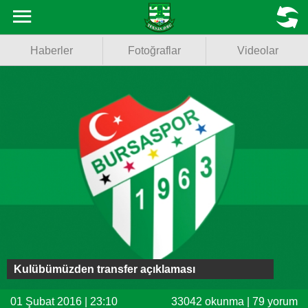
Haberler
MENU
Haberler
Fotoğraflar
Videolar
Fotoğraflar
Videolar
Basketbol
Voleybol
Puan Durumu
Fikstür
Facebook
Kulübümüzden transfer açıklaması
Twitter
01 Şubat 2016 | 23:10
33042 okunma | 79 yorum