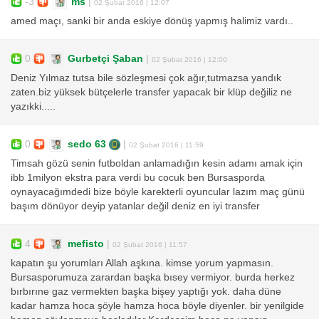
-3
ms
|
02 Şubat 2016 | 12:07
amed maçı, sanki bir anda eskiye dönüş yapmış halimiz vardı..
0
Gurbetçi Şaban
|
02 Şubat 2016 | 12:00
Deniz Yılmaz tutsa bile sözleşmesi çok ağır,tutmazsa yandık
zaten.biz yüksek bütçelerle transfer yapacak bir klüp değiliz ne
yazıkki.....
0
sedo 63
|
02 Şubat 2016 | 11:59
Timsah gözü senin futboldan anlamadığın kesin adamı amak için
ibb 1milyon ekstra para verdi bu cocuk ben Bursasporda
oynayacağımdedi bize böyle karekterli oyuncular lazım maç günü
başım dönüyor deyip yatanlar değil deniz en iyi transfer
4
mefisto
|
02 Şubat 2016 | 11:57
kapatın şu yorumları Allah aşkına. kimse yorum yapmasın.
Bursasporumuza zarardan başka bısey vermiyor. burda herkez
bırbırıne gaz vermekten başka bişey yaptığı yok. daha düne
kadar hamza hoca şöyle hamza hoca böyle diyenler. bir yenilgide