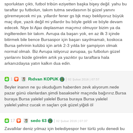
sporluktan çıktı, futbol tribün eziyetten başka bişey değil. yahu bu
taraftar şu futbolun, takım tutma sevdasının bi güzel yanını
göremeyecek mi ya. yıllardır fener gs bjk maçı bekliyoruz büyük
maç diye, yazık değil mi yıllardır bu böyle geldi ve böyle devam
edecek. Niye bi Ajax deplasman maçımız olmuyor bizim ya da
ingiltereden bir takım. Avrupa da başarı yok, en az ilk 3 içinde
bitirmek bile bence Bursaspor için başarı sayılmamalı, koskoca
Bursa şehrinin kulübü için artık 2-3 yılda bir şampiyon olmak
normal olmalı. Biz Avrupa istiyoruz avrupaa, şu futbolun güzel
yanlarını bizde görelim artık ya yazıktır şu taraftara hala
arkanızdaysa yatın kalkın dua edin.
1
Rıdvan KOPUK
|
02 Şubat 2016 | 07:57
Beyler inanın ne şu okuduğum haberden zevk alıyorum.nede
pazar günü olanlardan.şimdi basaksehir maçında bağırırız.Bursa
buraya Bursa yalelel yalelel Bursa buraya Bursa yalelel
yalelel.yalnız cucak ın saçları çok güzel.yiğidi öl
17
sedo 63
|
02 Şubat 2016 | 07:37
Zavallılar deniz yılmaz için belediyespor her türlü yolu denedi bu