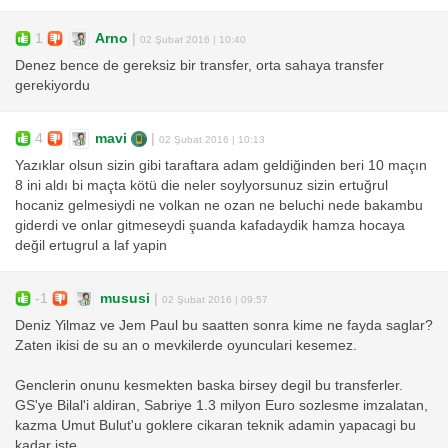
1
Arno
|
02 Şubat 2016 | 10:40
Denez bence de gereksiz bir transfer, orta sahaya transfer
gerekiyordu
4
mavi
|
02 Şubat 2016 | 10:13
Yazıklar olsun sizin gibi taraftara adam geldiğinden beri 10 maçın
8 ini aldı bi maçta kötü die neler soylyorsunuz sizin ertuğrul
hocaniz gelmesiydi ne volkan ne ozan ne beluchi nede bakambu
giderdi ve onlar gitmeseydi şuanda kafadaydik hamza hocaya
değil ertugrul a laf yapin
-1
mususi
|
02 Şubat 2016 | 09:57
Deniz Yilmaz ve Jem Paul bu saatten sonra kime ne fayda saglar?
Zaten ikisi de su an o mevkilerde oyunculari kesemez.
Genclerin onunu kesmekten baska birsey degil bu transferler.
GS'ye Bilal'i aldiran, Sabriye 1.3 milyon Euro sozlesme imzalatan,
kazma Umut Bulut'u goklere cikaran teknik adamin yapacagi bu
kadar iste.