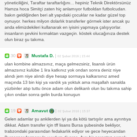
yöneticiliğini, Taraftar taraftarlığını... hepiniz Teknik Direktörsünüz
Hamza hoca Simitçi zaten hiç anlamıyor futboldan futbolcudan.
bakın geldiğinden beri alt yapıdaki çocuklar ne kadar güzel top
oynuyor. herkes milyon dolarlık transferler görmek ister ancak şu
anda elimizdekileri kullanarak en iyisini yapmaya çalışıyorlar.
insanların şevkini kırmaktan vazgeçin. köstek olucağınıza destek
olun biraz şu takıma.
30
Mustafa D.
|
02 Şubat 2016 | 15:44
ulan kombine almazsınız, maça gelmezsiniz, lisanslı ürün
almazsınız kulübe 1 lira katkınız yok ondan sonra deniz niye
alındı jem niye alındı diye hesap sormaya kalkarsınız amed
maçında 13 bin kişi ya vardık ya yoktuk ama maşallah sanalda
yüzbinler atıp tuttu önce adam olun delikanlı olun bu takıma sahip
çıkın ondan sonra gelin burda konuşun
19
Arnavut
|
02 Şubat 2016 | 15:37
Gelen adamlar şu ankilerden iyi ya da kötü tartışılır ama ayrıntıya
dikkat. Adam transfer için tff lisans Bursa şubesinde bekliyor,
trabzondaki parasından fedakarlık ediyor ve gece heyecandan