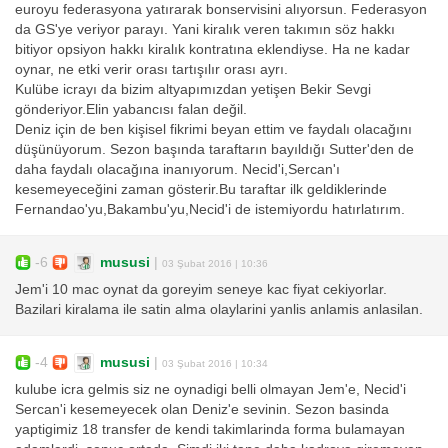
euroyu federasyona yatırarak bonservisini alıyorsun. Federasyon
da GS'ye veriyor parayı. Yani kiralık veren takımın söz hakkı
bitiyor opsiyon hakkı kiralık kontratına eklendiyse. Ha ne kadar
oynar, ne etki verir orası tartışılır orası ayrı.
Kulübe icrayı da bizim altyapımızdan yetişen Bekir Sevgi
gönderiyor.Elin yabancısı falan değil.
Deniz için de ben kişisel fikrimi beyan ettim ve faydalı olacağını
düşünüyorum. Sezon başında taraftarın bayıldığı Sutter'den de
daha faydalı olacağına inanıyorum. Necid'i,Sercan'ı
kesemeyeceğini zaman gösterir.Bu taraftar ilk geldiklerinde
Fernandao'yu,Bakambu'yu,Necid'i de istemiyordu hatırlatırım.
-6
mususi
|
03 Şubat 2016 | 10:36
Jem'i 10 mac oynat da goreyim seneye kac fiyat cekiyorlar.
Bazilari kiralama ile satin alma olaylarini yanlis anlamis anlasilan.
-4
mususi
|
03 Şubat 2016 | 10:34
kulube icra gelmis siz ne oynadigi belli olmayan Jem'e, Necid'i
Sercan'i kesemeyecek olan Deniz'e sevinin. Sezon basinda
yaptigimiz 18 transfer de kendi takimlarinda forma bulamayan