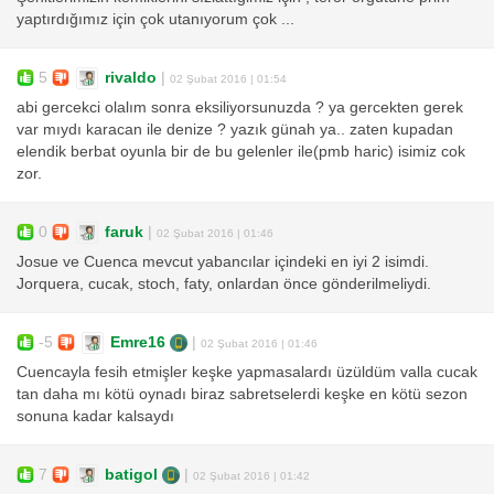
yaptırdığımız için çok utanıyorum çok ...
5
rivaldo
|
02 Şubat 2016 | 01:54
abi gercekci olalım sonra eksiliyorsunuzda ? ya gercekten gerek
var mıydı karacan ile denize ? yazık günah ya.. zaten kupadan
elendik berbat oyunla bir de bu gelenler ile(pmb haric) isimiz cok
zor.
0
faruk
|
02 Şubat 2016 | 01:46
Josue ve Cuenca mevcut yabancılar içindeki en iyi 2 isimdi.
Jorquera, cucak, stoch, faty, onlardan önce gönderilmeliydi.
-5
Emre16
|
02 Şubat 2016 | 01:46
Cuencayla fesih etmişler keşke yapmasalardı üzüldüm valla cucak
tan daha mı kötü oynadı biraz sabretselerdi keşke en kötü sezon
sonuna kadar kalsaydı
7
batigol
|
02 Şubat 2016 | 01:42