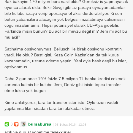
Bak bakayim 170 milyon borc nasil oldu? Gereksiz is yapmayacak
oyuncu alarak oldu. Bekir Sevgi gibi az paraya oynayan adamlar
bile kulubu icraya verip operasyonel akisi durdurabiliyor. Ki sen
butun yabancilara alacagim yok belgesi imzalatmaya calismissin
cogu imzalamamis. Hepsi potansiyel olarak UEFA'ya gidebilir.
Farkinda misin bunun? Bu acil bir mevzu degil mi? Jem mi acil bu
mu acil?
Satinalma opsiyonuymus. Belluschi ile birak opsiyonu kontratin
vardi. Ne oldu? Basti gitti. Keza Colin Kazim'dan da tek kurus
kazanamadin, ustune odeme yaptin. Yani oyle basit degil bu isler,
opsiyonmus.
Daha 2 gun once 19% faizle 7.5 milyon TL banka kredisi cekmek
zorunda kalmis bir kulube Jem, Deniz gibi iniste topcu transfer
etme luksu yok bugun.
Kime anlatiyoruz, taraftar transfer ister iste. Oyle uzun vadeli
yapilanma filan siradan taraftari alakadar etmez.
3
bursabursa
|
03 Şubat 2016 | 12:03
açık ve dürüst yönetime teşekkürler