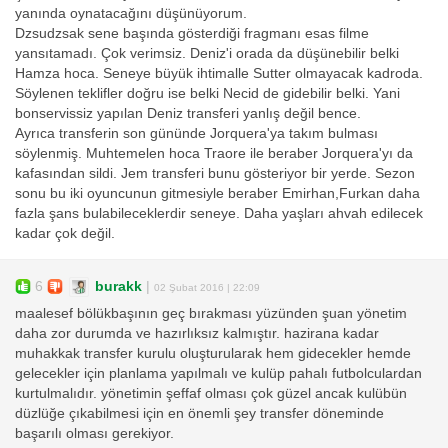
yanında oynatacağını düşünüyorum.
Dzsudzsak sene başında gösterdiği fragmanı esas filme
yansıtamadı. Çok verimsiz. Deniz'i orada da düşünebilir belki
Hamza hoca. Seneye büyük ihtimalle Sutter olmayacak kadroda.
Söylenen teklifler doğru ise belki Necid de gidebilir belki. Yani
bonservissiz yapılan Deniz transferi yanlış değil bence.
Ayrıca transferin son gününde Jorquera'ya takım bulması
söylenmiş. Muhtemelen hoca Traore ile beraber Jorquera'yı da
kafasından sildi. Jem transferi bunu gösteriyor bir yerde. Sezon
sonu bu iki oyuncunun gitmesiyle beraber Emirhan,Furkan daha
fazla şans bulabileceklerdir seneye. Daha yaşları ahvah edilecek
kadar çok değil.
6
burakk
|
02 Şubat 2016 | 22:09
maalesef bölükbaşının geç bırakması yüzünden şuan yönetim
daha zor durumda ve hazırlıksız kalmıştır. hazirana kadar
muhakkak transfer kurulu oluşturularak hem gidecekler hemde
gelecekler için planlama yapılmalı ve kulüp pahalı futbolculardan
kurtulmalıdır. yönetimin şeffaf olması çok güzel ancak kulübün
düzlüğe çıkabilmesi için en önemli şey transfer döneminde
başarılı olması gerekiyor.