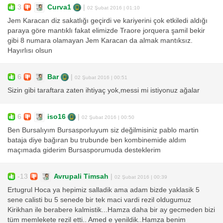
3
Curva1
|
02 Şubat 2016 | 01:10
Jem Karacan diz sakatlığı geçirdi ve kariyerini çok etkiledi aldığı
paraya göre mantıklı fakat elimizde Traore jorquera şamil bekir
gibi 8 numara olamayan Jem Karacan da almak mantıksız.
Hayırlısı olsun
6
Bar
|
02 Şubat 2016 | 00:51
Sizin gibi taraftara zaten ihtiyaç yok,messi mi istiyonuz ağalar
6
iso16
|
02 Şubat 2016 | 00:50
Ben Bursalıyım Bursasporluyum siz değilmisiniz pablo martin
bataja diye bağıran bu trubunde ben kombinemide aldım
maçımada giderim Bursasporumuda desteklerim
-13
Avrupali Timsah
|
02 Şubat 2016 | 00:39
Ertugrul Hoca ya hepimiz salladik ama adam bizde yaklasik 5
sene calisti bu 5 senede bir tek maci vardi rezil oldugumuz
Kirikhan ile berabere kalmistik...Hamza daha bir ay gecmeden bizi
tüm memlekete rezil etti.. Amed e yenildik..Hamza benim