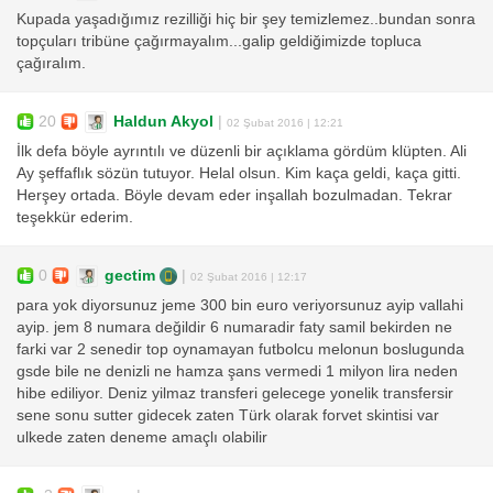
Kupada yaşadığımız rezilliği hiç bir şey temizlemez..bundan sonra
topçuları tribüne çağırmayalım...galip geldiğimizde topluca
çağıralım.
20
Haldun Akyol
|
02 Şubat 2016 | 12:21
İlk defa böyle ayrıntılı ve düzenli bir açıklama gördüm klüpten. Ali
Ay şeffaflık sözün tutuyor. Helal olsun. Kim kaça geldi, kaça gitti.
Herşey ortada. Böyle devam eder inşallah bozulmadan. Tekrar
teşekkür ederim.
0
gectim
|
02 Şubat 2016 | 12:17
para yok diyorsunuz jeme 300 bin euro veriyorsunuz ayip vallahi
ayip. jem 8 numara değildir 6 numaradir faty samil bekirden ne
farki var 2 senedir top oynamayan futbolcu melonun boslugunda
gsde bile ne denizli ne hamza şans vermedi 1 milyon lira neden
hibe ediliyor. Deniz yilmaz transferi gelecege yonelik transfersir
sene sonu sutter gidecek zaten Türk olarak forvet skintisi var
ulkede zaten deneme amaçlı olabilir