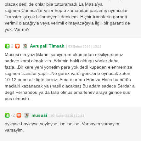
olacak dedi de onlar bile tutturamadı La Masia'ya
rağmen.Cuenca'lar vsler hep o zamandan parlamış oyuncular.
Transfer işi çok bilinmeyenli denklem. Hiçbir transferin garanti
verimli olacağıyla veya verimli olmayacağıyla ilgili bir garanti de
yok. Var mı?
2
Avrupali Timsah
|
03 Şubat 2016 | 13:13
Mususi nin yazdiklarini saniyorum okumadan eksiliyorsunuz
sadece karsi olmak icin..Adamin hakli oldugu yönler daha
fazla...Bir kere yeni yönetim para yok dedi kupadan elenmemize
ragmen transfer yapti...Ne gerek vardi genclerle oynasak zaten
10-12 puan alir ligte kaliriz..Ama olur mu Hamza Hoca bu bütün
maclalri kazanacak ya (nasil olacaksa) Bu adam sadece Serdar a
degil Fernandou ya da talip olmus ama fenev araya girince sus
pus olmustu..
-2
mususi
|
03 Şubat 2016 | 12:43
oyleyse boyleyse soyleyse, ise ise ise. Varsayim varsayim
varsayim.