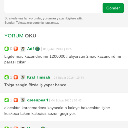
Gönder
YORUM
OKU
0
Adf
|
06 Şubat 2016 | 15:50
Lıgde mac kazandırdımı 1200000tl alıyorsun 2mac kazandırdımı
parası cıkar
1
Kral Timsah
|
04 Şubat 2016 | 15:44
Tolga zengin Bizde iş yapar bence.
1
greenpearl
|
04 Şubat 2016 | 09:43
alacaktın karcemarkası koyacaktın kaleye bakacaktın işine
koskoca takım kalecisiz sezon geçiriyor.