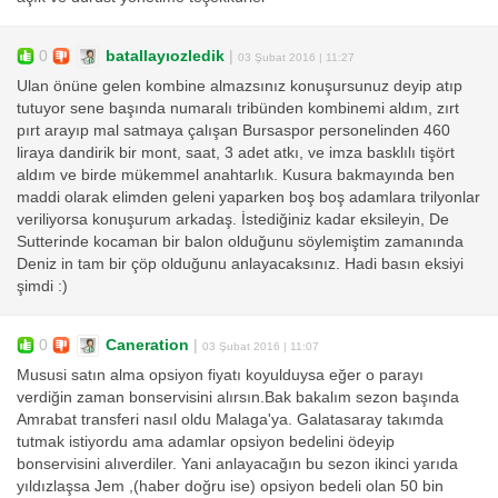
0
batallayıozledik
|
03 Şubat 2016 | 11:27
Ulan önüne gelen kombine almazsınız konuşursunuz deyip atıp
tutuyor sene başında numaralı tribünden kombinemi aldım, zırt
pırt arayıp mal satmaya çalışan Bursaspor personelinden 460
liraya dandirik bir mont, saat, 3 adet atkı, ve imza basklılı tişört
aldım ve birde mükemmel anahtarlık. Kusura bakmayında ben
maddi olarak elimden geleni yaparken boş boş adamlara trilyonlar
veriliyorsa konuşurum arkadaş. İstediğiniz kadar eksileyin, De
Sutterinde kocaman bir balon olduğunu söylemiştim zamanında
Deniz in tam bir çöp olduğunu anlayacaksınız. Hadi basın eksiyi
şimdi :)
0
Caneration
|
03 Şubat 2016 | 11:07
Mususi satın alma opsiyon fiyatı koyulduysa eğer o parayı
verdiğin zaman bonservisini alırsın.Bak bakalım sezon başında
Amrabat transferi nasıl oldu Malaga'ya. Galatasaray takımda
tutmak istiyordu ama adamlar opsiyon bedelini ödeyip
bonservisini alıverdiler. Yani anlayacağın bu sezon ikinci yarıda
yıldızlaşsa Jem ,(haber doğru ise) opsiyon bedeli olan 50 bin