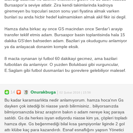
Bursaspor'a seviye atlatir. Zira kendi takimlarinda kadroya
giremeyen bu topculari sezon sonu yari fiyatina almak varken
bunlari su anda hicbir hedef kalmamisken almak akil fikir isi degil.
Hamza daha birkac ay once GS macindan once Serdar'i arayip
transfer teklif etmis adam. Bursaspor basin toplantisinda hala 15
dakika GS'den bahseden adam. Bazilari ya okudugunu anlamiyor
ya da anlayacak donanim komple eksik.
8 macta oynanan iyi futbol 60 dakikayi gecmez, ama bazilari
futboldan da anlamiyor. O yuzden Bolukbasi gibi vurguncular,
E.Saglam gibi futbol dusmanlari bu gorevlere gelebiliyor malesef.
14
Onurakbuga
|
02 Şubat 2016 | 15:56
Bu kadar karamsarlıkta nedir anlamıyorum. hamza hoca'nın Gs
dayken çok istediği bi niasse yardı bilirmisiniz.. biliyorsanızda
bilmiyorsanızda biraz araştırın bakın o adam nereye kaç paraya
satıldı. Gs da herkes isyan ediyordu niasse kim ya, çöpleri topladı
hamza diye. Gs beğenmediği bilal kısa şampiyonlar liginde 2 gol
attı klübe kaç para kazandırdı. Esnaf esnaflığını yapsın Yönetici