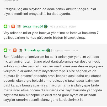
Ertugrul Saglam olayinda da dedik teknik direktor degil bunlar
diye, olmadiklari ortaya cikti, bu da o ayarda.
9
texas inegöl
|
02 Şubat 2016 | 09:50
Vay arkadas millet yine hocaya yönetime sallamaya başlamış 7
galibet alırken herkes gülüyordu bizden bi cacık olmaz
11
Timsah gozu
|
02 Şubat 2016 | 09:23
Ben fuboldan anlamiyorum bu sehir anlamiyor yonetim ve hoca
hic anlamiyor bizim 3tane pivot dantraforumuz var desuter necid
kubilay siprinter santrafor sercan mert ornek eee denize niye para
veriyorsun arkadas bizim ihtyaclarimiz belli bize sagbek ve on
numara ile defansif ortasaha arasi kopru olacak daha cok ofansif
becerisi olan ergic belushi emre belezoglu tarzi topcu lazim jem
paul karaca bunu yaparmi sanmiyorum ama isallah yapar birde
merte israr etme hocam dis sutlarda cok zayif harunda yan topda
zayif ama tam bir cephe kalecisi maca gore oynat en azindan
saygilar umarim basarili oluruz genc kardeslerimiz ile