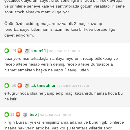
çözülecek diyorum şayet ki bu sene ligi 5 sırada bitirirsek avrupa
ve primlerle seneye kale ve santraforada çözüm yaratılabilir, sene
sonu stoch almakta mantıklı geliyor.
Önümüzde ciddi lig maçlarımız var ilk 2 maçı kazanıp
fenerbahçeye kitlenmemiz lazım herkesi birlik ve beraberliğe
davet ediyorum.
-24
ersin44
|
02 Şubat 2016 | 08:36
bazı yorumcu arkadaşları anlayamıyorum. recep bölükbaşı ve
recep altepe hesap versin demiş. recep altepe Bursaspor a
hizmet etmekten başka ne yaptı ? saygı lütfen
-58
ak timsahlar
|
02 Şubat 2016 | 08:35
ertuğrul hoca olsa ne yapıp edip maçı kazanırdı. hamza hoca bu
ne iştir
11
bs5
|
02 Şubat 2016 | 08:29
kırgın Bursalı yı eksilemişsiniz ama adama ve bunun gibi binlerce
insana hak verin artık be. yazıktır şu taraftara yıllardır spor