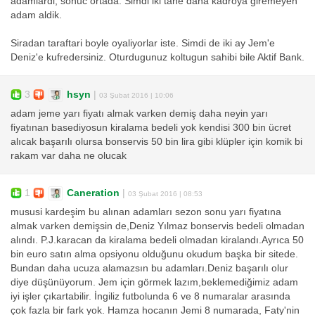
adamlardi, sonuc ortada. Simdi iki tane daha kadroya giremeyen
adam aldik.
Siradan taraftari boyle oyaliyorlar iste. Simdi de iki ay Jem'e
Deniz'e kufredersiniz. Oturdugunuz koltugun sahibi bile Aktif Bank.
3
hsyn
|
03 Şubat 2016 | 10:06
adam jeme yarı fiyatı almak varken demiş daha neyin yarı
fiyatınan basediyosun kiralama bedeli yok kendisi 300 bin ücret
alıcak başarılı olursa bonservis 50 bin lira gibi klüpler için komik bi
rakam var daha ne olucak
1
Caneration
|
03 Şubat 2016 | 08:53
mususi kardeşim bu alınan adamları sezon sonu yarı fiyatına
almak varken demişsin de,Deniz Yılmaz bonservis bedeli olmadan
alındı. P.J.karacan da kiralama bedeli olmadan kiralandı.Ayrıca 50
bin euro satın alma opsiyonu olduğunu okudum başka bir sitede.
Bundan daha ucuza alamazsın bu adamları.Deniz başarılı olur
diye düşünüyorum. Jem için görmek lazım,beklemediğimiz adam
iyi işler çıkartabilir. İngiliz futbolunda 6 ve 8 numaralar arasında
çok fazla bir fark yok. Hamza hocanın Jemi 8 numarada, Faty'nin