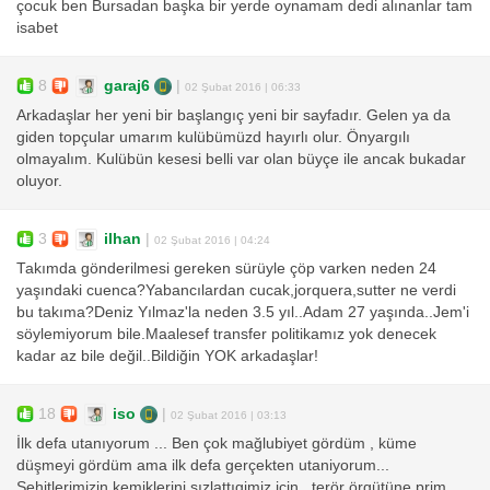
çocuk ben Bursadan başka bir yerde oynamam dedi alınanlar tam
isabet
8
garaj6
|
02 Şubat 2016 | 06:33
Arkadaşlar her yeni bir başlangıç yeni bir sayfadır. Gelen ya da
giden topçular umarım kulübümüzd hayırlı olur. Önyargılı
olmayalım. Kulübün kesesi belli var olan büyçe ile ancak bukadar
oluyor.
3
ilhan
|
02 Şubat 2016 | 04:24
Takımda gönderilmesi gereken sürüyle çöp varken neden 24
yaşındaki cuenca?Yabancılardan cucak,jorquera,sutter ne verdi
bu takıma?Deniz Yılmaz'la neden 3.5 yıl..Adam 27 yaşında..Jem'i
söylemiyorum bile.Maalesef transfer politikamız yok denecek
kadar az bile değil..Bildiğin YOK arkadaşlar!
18
iso
|
02 Şubat 2016 | 03:13
İlk defa utanıyorum ... Ben çok mağlubiyet gördüm , küme
düşmeyi gördüm ama ilk defa gerçekten utaniyorum...
Şehitlerimizin kemiklerini sızlattıgimiz için , terör örgütüne prim