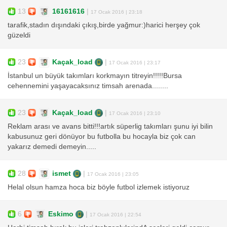
13
16161616
|
17 Ocak 2016 | 23:18
tarafik,stadın dışındaki çıkış,birde yağmur:)harici herşey çok
güzeldi
23
Kaçak_load
|
17 Ocak 2016 | 23:17
İstanbul un büyük takımları korkmayın titreyin!!!!!Bursa
cehennemini yaşayacaksınız timsah arenada........
23
Kaçak_load
|
17 Ocak 2016 | 23:10
Reklam arası ve avans bitti!!!artık süperlig takımları şunu iyi bilin
kabusunuz geri dönüyor bu futbolla bu hocayla biz çok can
yakarız demedi demeyin.....
28
ismet
|
17 Ocak 2016 | 23:05
Helal olsun hamza hoca biz böyle futbol izlemek istiyoruz
6
Eskimo
|
17 Ocak 2016 | 22:54