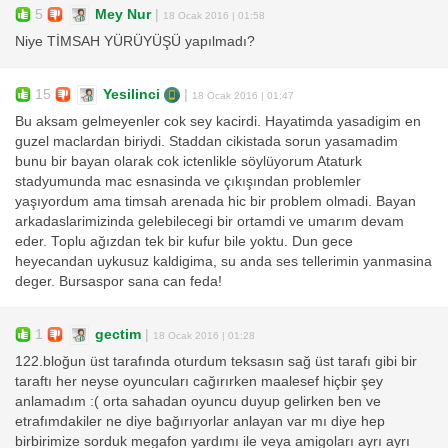
5
Mey Nur
|
18 Ocak 2016 | 01:58
Niye TİMSAH YÜRÜYÜŞÜ yapılmadı?
15
Yesilinci
|
18 Ocak 2016 | 01:47
Bu aksam gelmeyenler cok sey kacirdi. Hayatimda yasadigim en
guzel maclardan biriydi. Staddan cikistada sorun yasamadim
bunu bir bayan olarak cok ictenlikle söylüyorum Ataturk
stadyumunda mac esnasinda ve çıkışından problemler
yaşıyordum ama timsah arenada hic bir problem olmadi. Bayan
arkadaslarimizinda gelebilecegi bir ortamdi ve umarım devam
eder. Toplu ağızdan tek bir kufur bile yoktu. Dun gece
heyecandan uykusuz kaldigima, su anda ses tellerimin yanmasina
deger. Bursaspor sana can feda!
1
gectim
|
18 Ocak 2016 | 01:28
122.bloğun üst tarafında oturdum teksasın sağ üst tarafı gibi bir
taraftı her neyse oyuncuları cağırırken maalesef hiçbir şey
anlamadım :( orta sahadan oyuncu duyup gelirken ben ve
etrafımdakiler ne diye bağırıyorlar anlayan var mı diye hep
birbirimize sorduk megafon yardımı ile veya amigoları ayrı ayrı