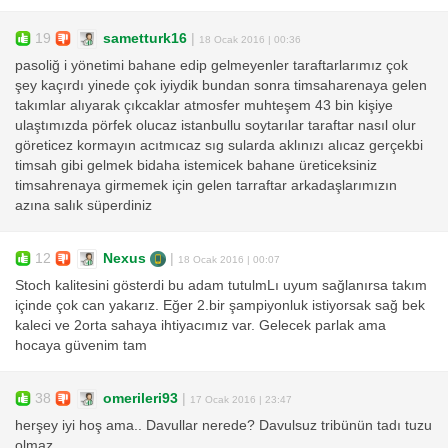
19
sametturk16
|
18 Ocak 2016 | 00:36
pasoliğ i yönetimi bahane edip gelmeyenler taraftarlarımız çok
şey kaçırdı yinede çok iyiydik bundan sonra timsaharenaya gelen
takımlar alıyarak çıkcaklar atmosfer muhteşem 43 bin kişiye
ulaştımızda pörfek olucaz istanbullu soytarılar taraftar nasıl olur
göreticez kormayın acıtmıcaz sıg sularda aklınızı alıcaz gerçekbi
timsah gibi gelmek bidaha istemicek bahane üreticeksiniz
timsahrenaya girmemek için gelen tarraftar arkadaşlarımızın
azına salık süperdiniz
12
Nexus
|
18 Ocak 2016 | 00:07
Stoch kalitesini gösterdi bu adam tutulmLı uyum sağlanırsa takım
içinde çok can yakarız. Eğer 2.bir şampiyonluk istiyorsak sağ bek
kaleci ve 2orta sahaya ihtiyacımız var. Gelecek parlak ama
hocaya güvenim tam
38
omerileri93
|
17 Ocak 2016 | 23:47
herşey iyi hoş ama.. Davullar nerede? Davulsuz tribünün tadı tuzu
olmaz