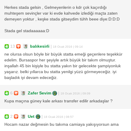
Herkes stada gelsin , Gelmeyenlerin o kdr çok kaçırdığı
muhteşem sevinçler var ki evde kahvede izlediği maçta zaten
demeyen yoktur , keşke stada gitseydim tühh beee diye:D:D:D
Stada gel stadaaaaaa:D
13
balıkesirli
|
18 Ocak 2016 | 09:14
ne olursa olsun böyle bir büyük statta emeği geçenlere teşekkür
edelim. Bursaspor her şeyiyle artık büyük bir takım olmuştur.
inşallah 45 bin kişiyle bu statta yakın bir gelecekte şampiyonluk
yaşarız. belki yıllarca bu statta yenilgi yüzü görmeyeceğiz. iyi
başladık iyi devam edeceğiz.
6
Zafer Sevim
|
18 Ocak 2016 | 09:09
Kupa maçına güney kale arkası transfer edilir arkadaşlar ?
2
Uet
|
18 Ocak 2016 | 08:57
Hocam nazar değmesin bu takıma camiaya yakışıyorsun ama