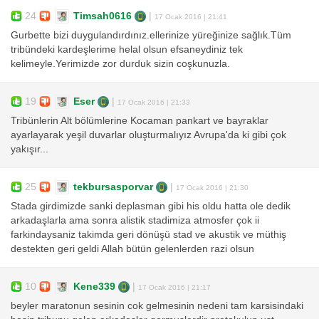
24
Timsah0616
|
17 Ocak 2016 | 21:41
Gurbette bizi duygulandırdınız.ellerinize yüreğinize sağlık.Tüm
tribündeki kardeşlerime helal olsun efsaneydiniz tek
kelimeyle.Yerimizde zor durduk sizin coşkunuzla.
19
Eser
|
17 Ocak 2016 | 21:33
Tribünlerin Alt bölümlerine Kocaman pankart ve bayraklar
ayarlayarak yeşil duvarlar oluşturmalıyız Avrupa'da ki gibi çok
yakışır...
25
tekbursasporvar
|
17 Ocak 2016 | 21:30
Stada girdimizde sanki deplasman gibi his oldu hatta ole dedik
arkadaşlarla ama sonra alistik stadimiza atmosfer çok ii
farkindaysaniz takimda geri dönüşü stad ve akustik ve müthiş
destekten geri geldi Allah bütün gelenlerden razi olsun
10
Kene339
|
17 Ocak 2016 | 21:17
beyler maratonun sesinin cok gelmesinin nedeni tam karsisindaki