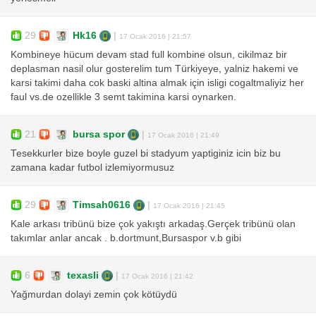
29
Hk16
|
17 Ocak 2016 | 21:57
Kombineye hücum devam stad full kombine olsun, cikilmaz bir
deplasman nasil olur gosterelim tum Türkiyeye, yalniz hakemi ve
karsi takimi daha cok baski altina almak için isligi cogaltmaliyiz her
faul vs.de ozellikle 3 semt takimina karsi oynarken.
21
bursa spor
|
17 Ocak 2016 | 21:49
Tesekkurler bize boyle guzel bi stadyum yaptiginiz icin biz bu
zamana kadar futbol izlemiyormusuz
29
Timsah0616
|
17 Ocak 2016 | 21:45
Kale arkası tribünü bize çok yakıştı arkadaş.Gerçek tribünü olan
takımlar anlar ancak . b.dortmunt,Bursaspor v.b gibi
6
texasli
|
17 Ocak 2016 | 21:42
Yağmurdan dolayi zemin çok kötüydü