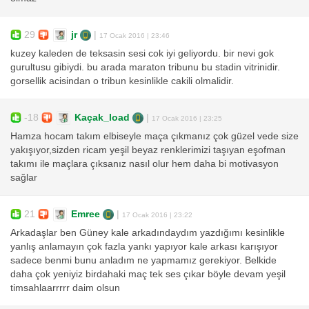
29
jr
|
17 Ocak 2016 | 23:46
kuzey kaleden de teksasin sesi cok iyi geliyordu. bir nevi gok
gurultusu gibiydi. bu arada maraton tribunu bu stadin vitrinidir.
gorsellik acisindan o tribun kesinlikle cakili olmalidir.
-18
Kaçak_load
|
17 Ocak 2016 | 23:25
Hamza hocam takım elbiseyle maça çıkmanız çok güzel vede size
yakışıyor,sizden ricam yeşil beyaz renklerimizi taşıyan eşofman
takımı ile maçlara çıksanız nasıl olur hem daha bi motivasyon
sağlar
21
Emree
|
17 Ocak 2016 | 23:22
Arkadaşlar ben Güney kale arkadındaydım yazdığımı kesinlikle
yanlış anlamayın çok fazla yankı yapıyor kale arkası karışıyor
sadece benmi bunu anladım ne yapmamız gerekiyor. Belkide
daha çok yeniyiz birdahaki maç tek ses çıkar böyle devam yeşil
timsahlaarrrrr daim olsun