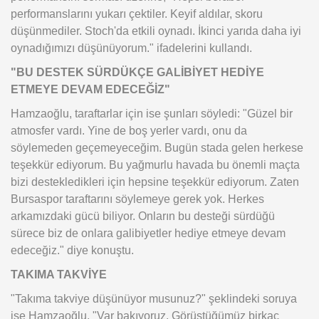
performanslarını yukarı çektiler. Keyif aldılar, skoru
düşünmediler. Stoch'da etkili oynadı. İkinci yarıda daha iyi
oynadığımızı düşünüyorum." ifadelerini kullandı.
"BU DESTEK SÜRDÜKÇE GALİBİYET HEDİYE
ETMEYE DEVAM EDECEĞİZ"
Hamzaoğlu, taraftarlar için ise şunları söyledi: "Güzel bir
atmosfer vardı. Yine de boş yerler vardı, onu da
söylemeden geçemeyeceğim. Bugün stada gelen herkese
teşekkür ediyorum. Bu yağmurlu havada bu önemli maçta
bizi destekledikleri için hepsine teşekkür ediyorum. Zaten
Bursaspor taraftarını söylemeye gerek yok. Herkes
arkamızdaki gücü biliyor. Onların bu desteği sürdüğü
sürece biz de onlara galibiyetler hediye etmeye devam
edeceğiz." diye konuştu.
TAKIMA TAKVİYE
"Takıma takviye düşünüyor musunuz?" şeklindeki soruya
ise Hamzaoğlu, "Var bakıyoruz. Görüştüğümüz birkaç