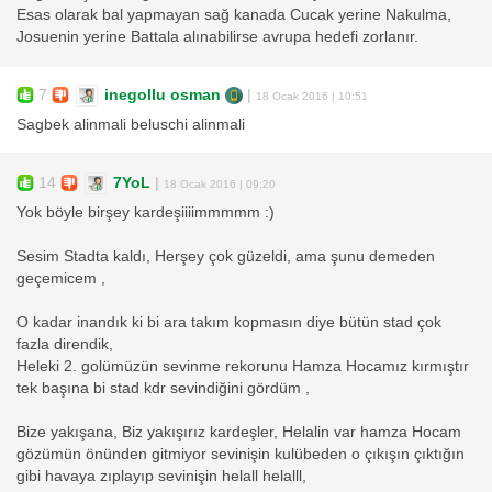
Esas olarak bal yapmayan sağ kanada Cucak yerine Nakulma,
Josuenin yerine Battala alınabilirse avrupa hedefi zorlanır.
7
inegollu osman
|
18 Ocak 2016 | 10:51
Sagbek alinmali beluschi alinmali
14
7YoL
|
18 Ocak 2016 | 09:20
Yok böyle birşey kardeşiiiimmmmm :)
Sesim Stadta kaldı, Herşey çok güzeldi, ama şunu demeden
geçemicem ,
O kadar inandık ki bi ara takım kopmasın diye bütün stad çok
fazla direndik,
Heleki 2. golümüzün sevinme rekorunu Hamza Hocamız kırmıştır
tek başına bi stad kdr sevindiğini gördüm ,
Bize yakışana, Biz yakışırız kardeşler, Helalin var hamza Hocam
gözümün önünden gitmiyor sevinişin kulübeden o çıkışın çıktığın
gibi havaya zıplayıp sevinişin helall helalll,