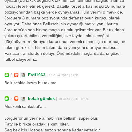
oynadı (Bu taktik değişiklik takımın canlanmasını sağladı.Hamza
hocayı tebrik etmek gerek). Batalla forvet arkasındaki 10 numara
pozisyonundan başka yerde oynayamaz.Tüm verimi o mevkide.
Jorquera 8 numara pozisyonunda defansif oyun kurucu olarak
oynuyor. Daha önce Belluschi'nin oynadığı mevki yani. Ayrıca
Jorquera'da son birkaç maçta olumlu gelişmeler var. Bir tık daha
yukarı çıkartabilirse verimliliğini,bize faydalı olabileceğini
düşünüyorum. Bir oyun kurucunun verimli olması için oturmuş bir
takım gereklidir. Bizim takım daha yeni yeni oturuyor malesef.
Fazlaca transferden dolayı. Önümüzdeki maçlarda daha güzel
futbol izleyebiliriz.
6
Erdi1963
|
18 Ocak 2016 | 11:30
Belluschide lazım bu takıma
2
kolalı gömlek
|
18 Ocak 2016 | 11:09
Meskenli cankobat'a...
Jorgueronun yerine alınabilirse bellushi süper olur.
Faty ile birlikte oradaki sıkıntı biter.
Sağ bek için Hosogai sezon sonuna kadar yeterlidir.