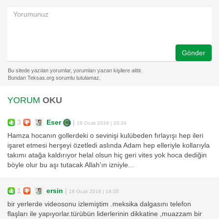
Gönder
YORUM
OKU
3
Eser
|
18 Ocak 2016 | 20:34
Hamza hocanın gollerdeki o sevinişi kulübeden fırlayışı hep ileri
işaret etmesi herşeyi özetledi aslında Adam hep elleriyle kollarıyla
takımı atağa kaldırıyor helal olsun hiç geri vites yok hoca dediğin
böyle olur bu aşı tutacak Allah'ın izniyle...
1
ersin
|
18 Ocak 2016 | 18:35
bir yerlerde videosonu izlemiştim .meksika dalgasını telefon
flaşları ile yapıyorlar.türübün liderlerinin dikkatine ,muazzam bir