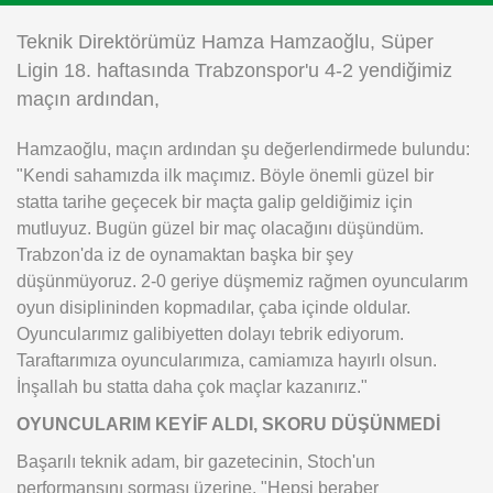
Instagram
Teknik Direktörümüz Hamza Hamzaoğlu, Süper
Ligin 18. haftasında Trabzonspor'u 4-2 yendiğimiz
Android
maçın ardından,
Hamzaoğlu, maçın ardından şu değerlendirmede bulundu:
iOS
"Kendi sahamızda ilk maçımız. Böyle önemli güzel bir
statta tarihe geçecek bir maçta galip geldiğimiz için
mutluyuz. Bugün güzel bir maç olacağını düşündüm.
Trabzon'da iz de oynamaktan başka bir şey
düşünmüyoruz. 2-0 geriye düşmemiz rağmen oyuncularım
oyun disiplininden kopmadılar, çaba içinde oldular.
Oyuncularımız galibiyetten dolayı tebrik ediyorum.
Taraftarımıza oyuncularımıza, camiamıza hayırlı olsun.
İnşallah bu statta daha çok maçlar kazanırız."
OYUNCULARIM KEYİF ALDI, SKORU DÜŞÜNMEDİ
Başarılı teknik adam, bir gazetecinin, Stoch'un
performansını sorması üzerine, "Hepsi beraber