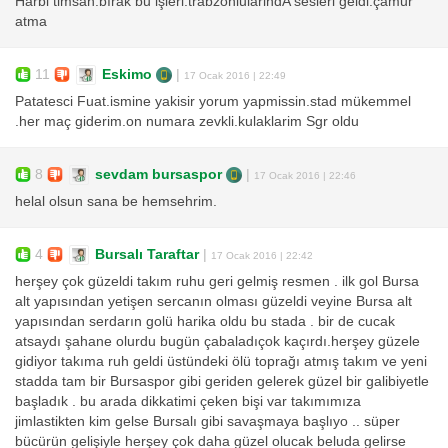
Harbi timsah.bırak bu işleri.trabzonlularindA sesleri geldi.çamur
atma
11
Eskimo
|
17 Ocak 2016 | 22:49
Patatesci Fuat.ismine yakisir yorum yapmissin.stad mükemmel
.her maç giderim.on numara zevkli.kulaklarim Sgr oldu
8
sevdam bursaspor
|
17 Ocak 2016 | 22:46
helal olsun sana be hemsehrim.
4
Bursalı Taraftar
|
17 Ocak 2016 | 22:42
herşey çok güzeldi takım ruhu geri gelmiş resmen . ilk gol Bursa
alt yapısından yetişen sercanın olması güzeldi veyine Bursa alt
yapısından serdarın golü harika oldu bu stada . bir de cucak
atsaydı şahane olurdu bugün çabaladıçok kaçırdı.herşey güzele
gidiyor takıma ruh geldi üstündeki ölü toprağı atmış takım ve yeni
stadda tam bir Bursaspor gibi geriden gelerek güzel bir galibiyetle
başladık . bu arada dikkatimi çeken bişi var takımımıza
jimlastikten kim gelse Bursalı gibi savaşmaya başlıyo .. süper
bücürün gelişiyle herşey çok daha güzel olucak beluda gelirse