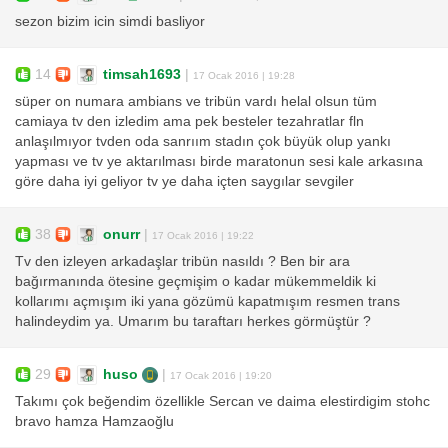
sezon bizim icin simdi basliyor
14
timsah1693
|
17 Ocak 2016 | 19:28
süper on numara ambians ve tribün vardı helal olsun tüm
camiaya tv den izledim ama pek besteler tezahratlar fln
anlaşılmıyor tvden oda sanrıım stadın çok büyük olup yankı
yapması ve tv ye aktarılması birde maratonun sesi kale arkasına
göre daha iyi geliyor tv ye daha içten saygılar sevgiler
38
onurr
|
17 Ocak 2016 | 19:22
Tv den izleyen arkadaşlar tribün nasıldı ? Ben bir ara
bağırmanında ötesine geçmişim o kadar mükemmeldik ki
kollarımı açmışım iki yana gözümü kapatmışım resmen trans
halindeydim ya. Umarım bu taraftarı herkes görmüştür ?
29
huso
|
17 Ocak 2016 | 19:20
Takımı çok beğendim özellikle Sercan ve daima elestirdigim stohc
bravo hamza Hamzaoğlu