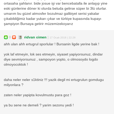
ortasaha şahlanır. bide josue işi var bencebatalla ile anlaşıp yine
eski günlerine döner ki olurda beluda gelirse süper bi 3lü olurlar.
umarım bu güzel atmosfer bozulmaz galibiyet serisi yakalar
çıkabildiğimiz kadar yukarı çıkar ve türkiye kupasında kupayı
şampiyon Bursaya getirir müzemizekoyarız
8
ridvan cimen
|
17 Ocak 2016 | 22:26
ahh ulan ahh ertugrul sporlular ! Bursanin ligde yerine bak !
yok laf etmeyin, lok ses etmeyin, siyaset yapiyorsunuz, dindar
diye sevmiyorsunuz , sampoyon yopto, o olmosoydo logdo
olmoyocoktok !
daha neler neler s1ktiniz !!! yazik degil mi ertugrulun gomdugu
milyonlara ?
zaten neler yapipta kovulmustu para goz !
ya bu sene ne demeli ? yarim sezonu yedi !