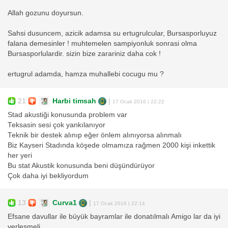
Allah gozunu doyursun.
Sahsi dusuncem, azicik adamsa su ertugrulcular, Bursasporluyuz
falana demesinler ! muhtemelen sampiyonluk sonrasi olma
Bursasporlulardir. sizin bize zarariniz daha cok !
ertugrul adamda, hamza muhallebi cocugu mu ?
21
Harbi timsah
|
17 Ocak 2016 | 22:22
Stad akustiği konusunda problem var
Teksasin sesi çok yankılanıyor
Teknik bir destek alınıp eğer önlem alınıyorsa alınmalı
Biz Kayseri Stadında köşede olmamıza rağmen 2000 kişi inkettik
her yeri
Bu stat Akustik konusunda beni düşündürüyor
Çok daha iyi bekliyordum
13
Curva1
|
17 Ocak 2016 | 22:14
Efsane davullar ile büyük bayramlar ile donatılmalı Amigo lar da iyi
yerlesmeli