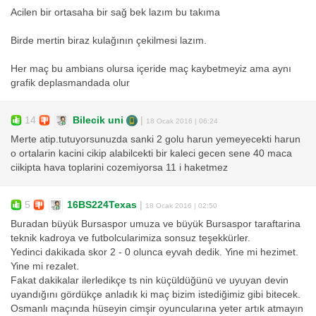
Acilen bir ortasaha bir sağ bek lazım bu takıma
Birde mertin biraz kulağının çekilmesi lazım.
Her maç bu ambians olursa içeride maç kaybetmeyiz ama aynı
grafik deplasmandada olur
14
Bilecik uni
|
18 Ocak 2016 | 06:24
Merte atip.tutuyorsunuzda sanki 2 golu harun yemeyecekti harun
o ortalarin kacini cikip alabilcekti bir kaleci gecen sene 40 maca
ciikipta hava toplarini cozemiyorsa 11 i haketmez
5
16BS224Texas
|
18 Ocak 2016 | 02:50
Buradan büyük Bursaspor umuza ve büyük Bursaspor taraftarina
teknik kadroya ve futbolcularimiza sonsuz teşekkürler.
Yedinci dakikada skor 2 - 0 olunca eyvah dedik. Yine mi hezimet.
Yine mi rezalet.
Fakat dakikalar ilerledikçe ts nin küçüldüğünü ve uyuyan devin
uyandığını gördükçe anladık ki maç bizim istediğimiz gibi bitecek.
Osmanlı maçında hüseyin cimşir oyuncularına yeter artık atmayın