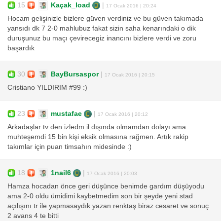
15
Kaçak_load
|
17 Ocak 2016 | 20:24
Hocam gelişinizle bizlere güven verdiniz ve bu güven takımada
yansıdı dk 7 2-0 mahlubuz fakat sizin saha kenarındaki o dik
duruşunuz bu maçı çevirecegiz inancını bizlere verdi ve zoru
başardık
30
BayBursaspor
|
17 Ocak 2016 | 20:15
Cristiano YILDIRIM #99 :)
23
mustafae
|
17 Ocak 2016 | 20:12
Arkadaşlar tv den izledm il dışında olmamdan dolayı ama
muhteşemdi 15 bin kişi eksik olmasına rağmen. Artık rakip
takımlar için puan timsahın midesinde :)
18
1nail6
|
17 Ocak 2016 | 20:03
Hamza hocadan önce geri düşünce benimde gardım düşüyodu
ama 2-0 oldu ümidimi kaybetmedim son bir şeyde yeni stad
açılışını tr ile yapmasaydık yazan renktaş biraz cesaret ve sonuç
2 avans 4 te bitti