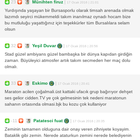
23
Münihten firuz
|
17 Ocak 2016 | 21:01
Yurdışında yaşayan bir Bursasporlu olarak timsah arenada olmak
lazımdı seyirci mükemmeldi takım inanılmaz oynadı hocam bize
bu mutluluğu yaşattığınız için teşekkürler tüm Bursalılara selam
olsun
32
Yeşil Duvar
|
17 Ocak 2016 | 20:56
Stad güzel ambiyans güzel bambaşka bir dünya kapıdan girdiğin
zaman. Büyüleyici atmosfer artık takım secmeden her maç dolu
olmalı.
33
Eskimo
|
17 Ocak 2016 | 20:41
Maraton acilen çoğalmali.üst kattaki ufacık grup bağırıyor dehşet
ses gelior cidden.TV ye çok gelmesinin tek nedeni maratonun
sahanın ortasında olmasi.bjk bu kozu çok kullaniyor
-11
Patatesci fuat
|
17 Ocak 2016 | 20:35
Zeminin tamamen olduguna dair onay veren zihniyete koyayim.
Bataklik gibi zemin. Nerede ataturkun zemini nerede belediyenin