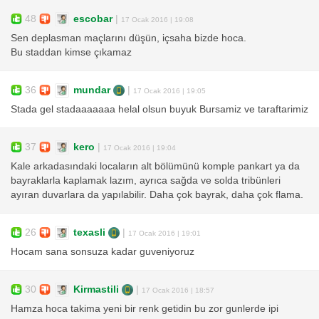
48
escobar
|
17 Ocak 2016 | 19:08
Sen deplasman maçlarını düşün, içsaha bizde hoca.
Bu staddan kimse çıkamaz
36
mundar
|
17 Ocak 2016 | 19:05
Stada gel stadaaaaaaa helal olsun buyuk Bursamiz ve taraftarimiz
37
kero
|
17 Ocak 2016 | 19:04
Kale arkadasındaki locaların alt bölümünü komple pankart ya da
bayraklarla kaplamak lazım, ayrıca sağda ve solda tribünleri
ayıran duvarlara da yapılabilir. Daha çok bayrak, daha çok flama.
26
texasli
|
17 Ocak 2016 | 19:01
Hocam sana sonsuza kadar guveniyoruz
30
Kirmastili
|
17 Ocak 2016 | 18:57
Hamza hoca takima yeni bir renk getidin bu zor gunlerde ipi