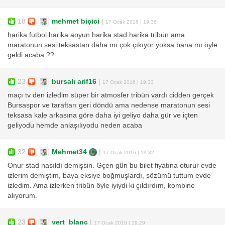
18
mehmet biçici
|
17 Ocak 2016 | 19:36
harika futbol harika aoyun harika stad harika tribün ama
maratonun sesi teksastan daha mı çok çıkıyor yoksa bana mı öyle
geldi acaba ??
23
bursalı arif16
|
17 Ocak 2016 | 19:33
maçı tv den izledim süper bir atmosfer tribün vardı cidden gerçek
Bursaspor ve taraftarı geri döndü ama nedense maratonun sesi
teksasa kale arkasına göre daha iyi geliyo daha gür ve içten
geliyodu hemde anlaşılıyodu neden acaba
32
Mehmet34
|
17 Ocak 2016 | 19:32
Onur stad nasıldı demişsin. Gçen gün bu bilet fiyatına oturur evde
izlerim demiştim, baya eksiye boğmuşlardı, sözümü tuttum evde
izledim. Ama izlerken tribün öyle iyiydi ki çıldırdım, kombine
alıyorum.
23
vert_blanc
|
17 Ocak 2016 | 19:29