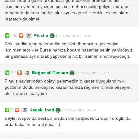
basin tribunu gelen arkadaslar gormuslerdir protokulun ust
kisminda yerleri o yuzden ses cok net bi sekilde geliyor maraton
tamamen dolarsa muthis olur ayrica gonul isterdiki teksas olarak
maraton da olmak
-30
Atesler
|
17 Ocak 2016 | 21:15
Cok istedim ama gelemedim insallah fb macina gelecegim
izmirden tebrikler Bursa hamza hocam basarilar senin yanindayiz
bir galatasarayli olarak yaptiklarini hic bir zaman unutmayacagiz
22
BoğaziçiliTimsah
|
17 Ocak 2016 | 21:11
Final sinavlarimdan dolayi gelemedim o kadar duygulandim ki
gozlerim doldu nerdeyse, kazanmamiza rağmen içimde birşeyler
eksik orda olmaliydim.
9
Kaçak_load
|
17 Ocak 2016 | 21:10
Beyler A spor da destanımızdan bahsedilecek Erman Toroğlu da
orda bakalım ne anlataca :-)