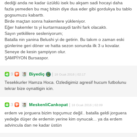
dediği anda ne kadar üzüldü isek bu akşam sadi hocayi daha
fazla yemeden bu maç bitsin diye dua eder gibi gordukya bu tablo
gogsumuzu kabarttı.
Birde maçtan sonra hakemlere yükleniyor.
Eğer hakemler ts yi kurtarmasaydi tarihi fark olacaktı.
Sayın yetkililere sesleniyorum;
Batalla nin yanina Belushi yi de getirin. Bu takım o zaman eski
günlerine geri döner ve hatta sezon sonunda ilk 3 u kovalar.
Seneye de kesin şampiyon olur.
ŞAMPİYON Bursaspor.
9
Biyediç
|
18 Ocak 2016 | 02:17
Tesekkurler Hamza Hoca. Ozledigimiz agresif hucum futbolunu
tekrar bize oynattigin icin.
3
MeskenliCankopat
|
18 Ocak 2016 | 02:09
erdem ve jorguera bizim topçumuz değil.. batalla geldi jorguera
yedeğe düşer de erdemin yerine kim oynucak... ya da erdem
advincula dan ne kadar üstün