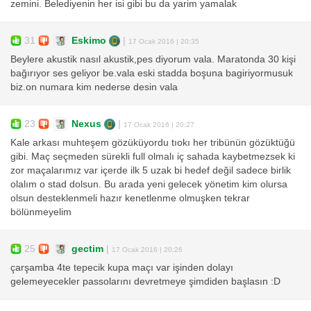
zemini. Belediyenin her isi gibi bu da yarim yamalak
31
Eskimo
|
17 Ocak 2016 | 20:35
Beylere akustik nasıl akustik,pes diyorum vala. Maratonda 30 kişi
bağırıyor ses geliyor be.vala eski stadda boşuna bagiriyormusuk
biz.on numara kim nederse desin vala
23
Nexus
|
17 Ocak 2016 | 20:27
Kale arkası muhteşem gözüküyordu tıokı her tribünün gözüktüğü
gibi. Maç seçmeden sürekli full olmalı iç sahada kaybetmezsek ki
zor maçalarımız var içerde ilk 5 uzak bi hedef değil sadece birlik
olalım o stad dolsun. Bu arada yeni gelecek yönetim kim olursa
olsun desteklenmeli hazır kenetlenme olmuşken tekrar
bölünmeyelim
25
gectim
|
17 Ocak 2016 | 20:26
çarşamba 4te tepecik kupa maçı var işinden dolayı
gelemeyecekler passolarını devretmeye şimdiden başlasın :D