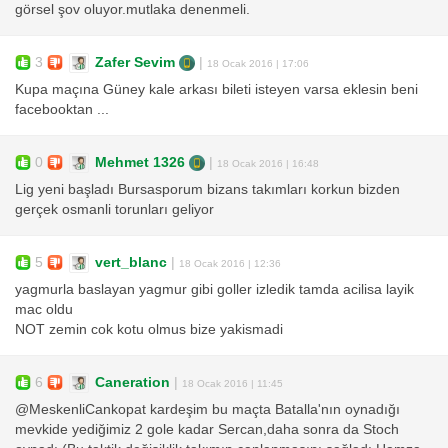
görsel şov oluyor.mutlaka denenmeli.
3
Zafer Sevim
|
18 Ocak 2016 | 17:06
Kupa maçına Güney kale arkası bileti isteyen varsa eklesin beni
facebooktan ...
0
Mehmet 1326
|
18 Ocak 2016 | 16:48
Lig yeni başladı Bursasporum bizans takımları korkun bizden
gerçek osmanli torunları geliyor
5
vert_blanc
|
18 Ocak 2016 | 12:36
yagmurla baslayan yagmur gibi goller izledik tamda acilisa layik
mac oldu
NOT zemin cok kotu olmus bize yakismadi
6
Caneration
|
18 Ocak 2016 | 11:45
@MeskenliCankopat kardeşim bu maçta Batalla'nın oynadığı
mevkide yediğimiz 2 gole kadar Sercan,daha sonra da Stoch