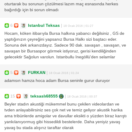
oturtarak bu sorunun çözülmesi lazım maç esnasında herkes
bağırdığı için bi sorun olmadı
6
Istanbul Teksas
|
18 Ocak 2016 | 01:27
Hocam, köken itibarıyla Bursa halkına yabancı değilsiniz , GS de
yaptığınızın çeyreğini yapsanız Bursa Halkı sizi baştacı eder.
Sonuna dek arkanızdayız. Sadece 90 dak. savaşan , savaşan, ve
savaşan bir Bursaspor görmek istiyoruz, gerisi kendiliğinden
gelecektir Sağolun varolun. Istanbullu Inegöllü'den selamlar
5
FURKAN
|
18 Ocak 2016 | 01:24
adamsın hamza hoca adam Bursa seninle gurur duruyor
15
teksaslı68555
|
18 Ocak 2016 | 00:37
Beyler stadın akustiği mükemmel bunu çekilen videolardan ve
tvden anlayabilirsiniz ses çok net ve temiz geliyor akustik harika
ama tribünlerde amigolar ve davullar eksikti o yüzden biraz karıştı
yankılanıyormuş gibi hissedildi bestelerde. Daha yeniyiz yavaş
yavaş bu stada alışırız taraftar olarak