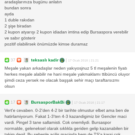
aradaşlarınıza bugünu anlatın
bundan sonra
ayda
1 duble rakıdan
2 şişe biradan
2 kupon atyarışı 2 kupon idiadan imtina edip Bursaspora verebilir
ve sabır gösterir
pozitif olabilirsek önümüzde kimse duramaz
37
teksaslı kadir
|
17 Ocak 2016 | 21:21
Meşale yakan arkadaşlar neden yakıyosjnuz 5 tl meşalenin fiyatı
herkes meşale alabilir ne hani meşale yakmaklamı ttibüncü oluyor
şimdi ceza yersek ne olacak başşak sehir maçı taraftarsızmı
olsun
17
BursasporBakBi
|
17 Ocak 2016 | 21:17
Vert'e cevaben. 0-2'den 4-2 bir tarihte olmustur elbet ama ben de
hatirlamiyorum. Fakat 1-3'ten 4-3 kazandigimiz bir Gencler maci
vardi. Pingel 3 tane sallamisti. Cok onemliydi. Bursaspor
normalde, geleneksel olarak sıklıkla geriden gelip kazanabilen bir
takim degil. Bu sebeple acilis macinda hem de TS'a karsi cok