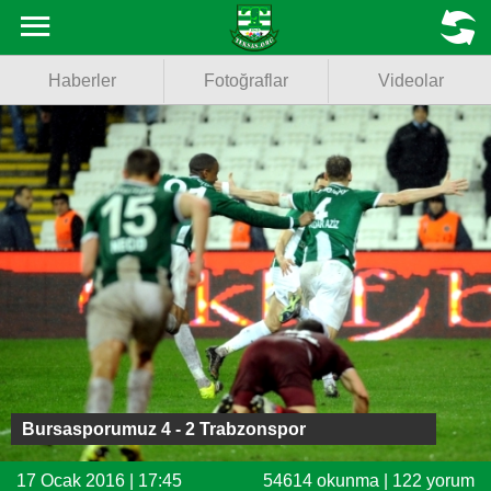
Haberler
MENU
Haberler
Fotoğraflar
Videolar
Fotoğraflar
Videolar
Basketbol
Voleybol
Puan Durumu
Fikstür
Facebook
Bursasporumuz 4 - 2 Trabzonspor
Twitter
17 Ocak 2016 | 17:45
54614 okunma | 122 yorum