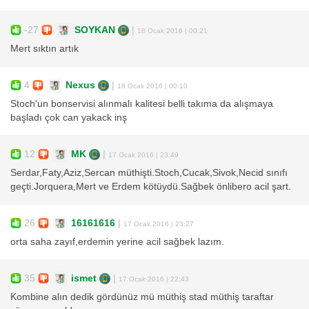
-27
SOYKAN
|
18 Ocak 2016 | 00:21
Mert sıktın artık
4
Nexus
|
18 Ocak 2016 | 00:10
Stoch'un bonservisi alınmalı kalitesi belli takıma da alışmaya
başladı çok can yakack inş
12
MK
|
17 Ocak 2016 | 23:49
Serdar,Faty,Aziz,Sercan müthişti.Stoch,Cucak,Sivok,Necid sınıfı
geçti.Jorquera,Mert ve Erdem kötüydü.Sağbek önlibero acil şart.
26
16161616
|
17 Ocak 2016 | 23:27
orta saha zayıf,erdemin yerine acil sağbek lazım.
35
ismet
|
17 Ocak 2016 | 22:43
Kombine alın dedik gördünüz mü müthiş stad müthiş taraftar