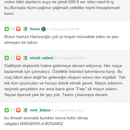
ordan bilet alanların suçu ne şimdi 500 tl ver ıslan nasıl bi iş
bu,Bursada hiçmi yağmur yağmadı yetkililer hiçmi hesaplamadı
bunu
24
huso
|
17 Ocak 2016 | 19:28
Bravo hamza Hamzaoğlu çok iyi koşan mücadele eden ve pes
etmeyen bir takım
17
sinek valesi
|
17 Ocak 2016 | 19:27
Galibiyeti alışkanlık haline getirmeye devam ediyoruz. Her maça
kazanmak için çıkmalıyız. Özellikle İstanbul takımlarına karşı. Bu
maç kibrit alevi değil bir geleneğin oluşum süreci olur inşallah. Tek
tek tüm oyuncuları ve hocayı tebrik etmek gerek. Maçın adamını
seçmek gerçekten zor ama bana göre "Faty" idi maçın adamı.
Neyse diyecek pek bir şey yok. Tadını çıkarmaya devam.
27
vert_blanc
|
17 Ocak 2016 | 19:23
bu timsah arenada bundan sonra kufur olmaz
rakipleri MAKARAYLA BOGARIZ