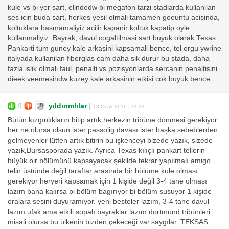
kule vs bi yer sart, elindedw bi megafon tarzi stadlarda kullanilan
ses icin buda sart, herkes yesil olmali tamamen goeuntu acisinda,
koltuklara basmamaliyiz acilir kapanir koltuk kapatip oyle
kullanmaliyiz. Bayrak, davul cogaltilmasi sart buyuk olarak Texas.
Pankarti tum guney kale arkasini kapsamali bence, tel orgu ywrine
italyada kullanilan fiberglas cam daha sik durur bu stada, daha
fazla islik olmali faul, penalti vs pozisyonlarda sercanin penaltisini
dieek veemesindw kuzey kale arkasinin etkisi cok buyuk bence..
9
yıldırımlılar
|
18 Ocak 2016 | 11:33
Bütün kızgınlıkların bitip artık herkezin tribüne dönmesi gerekiyor
her ne olursa olsun ister passolig davası ister başka sebeblerden
gelmeyenler lütfen artık bitirin bu işkenceyi bizede yazık, sizede
yazık,Bursasporada yazık. Ayrıca Texas kılıçlı pankart tellerin
büyük bir bölümünü kapsayacak şekilde tekrar yapılmalı amigo
telin üstünde değil taraftar arasında bir bölüme kule olması
gerekiyor heryeri kapsamak için 1 kişide değil 3-4 tane olması
lazım bana kalırsa bi bölüm bagırıyor bi bölüm susuyor 1 kişide
oralara sesini duyuramıyor. yeni besteler lazım, 3-4 tane davul
lazım ufak ama etkili sopalı bayraklar lazım dortmund tribünleri
misali olursa bu ülkenin bizden çekeceği var.saygılar. TEKSAS