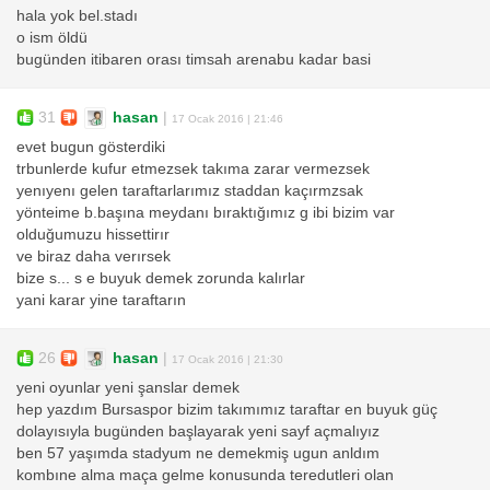
hala yok bel.stadı
o ism öldü
bugünden itibaren orası timsah arenabu kadar basi
31
hasan
|
17 Ocak 2016 | 21:46
evet bugun gösterdiki
trbunlerde kufur etmezsek takıma zarar vermezsek
yenıyenı gelen taraftarlarımız staddan kaçırmzsak
yönteime b.başına meydanı bıraktığımız g ibi bizim var
olduğumuzu hissettirır
ve biraz daha verırsek
bize s... s e buyuk demek zorunda kalırlar
yani karar yine taraftarın
26
hasan
|
17 Ocak 2016 | 21:30
yeni oyunlar yeni şanslar demek
hep yazdım Bursaspor bizim takımımız taraftar en buyuk güç
dolayısıyla bugünden başlayarak yeni sayf açmalıyız
ben 57 yaşımda stadyum ne demekmiş ugun anldım
kombıne alma maça gelme konusunda teredutleri olan