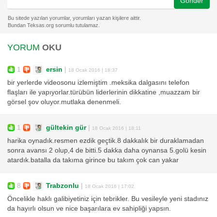
Gönder
YORUM
OKU
1
ersin
|
18 Ocak 2016 | 18:37
bir yerlerde videosonu izlemiştim .meksika dalgasını telefon
flaşları ile yapıyorlar.türübün liderlerinin dikkatine ,muazzam bir
görsel şov oluyor.mutlaka denenmeli.
1
gültekin gür
|
18 Ocak 2016 | 18:11
harika oynadık.resmen ezdik geçtik.8 dakkalık bir duraklamadan
sonra avansı 2 olup,4 de bitti.5 dakka daha oynansa 5.golü kesin
atardık.batalla da takıma girince bu takım çok can yakar
8
Trabzonlu
|
18 Ocak 2016 | 17:02
Öncelikle haklı galibiyetiniz için tebrikler. Bu vesileyle yeni stadınız
da hayırlı olsun ve nice başarılara ev sahipliği yapsın.