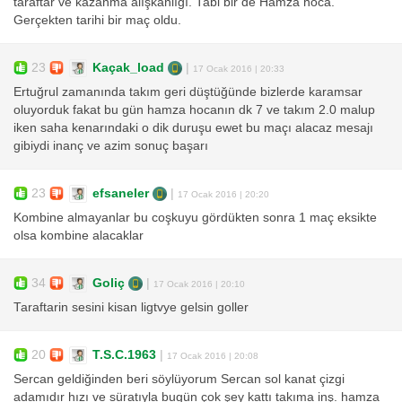
taraftar ve kazanma alışkanlığı. Tabi bir de Hamza hoca.
Gerçekten tarihi bir maç oldu.
23
Kaçak_load
|
17 Ocak 2016 | 20:33
Ertuğrul zamanında takım geri düştüğünde bizlerde karamsar
oluyorduk fakat bu gün hamza hocanın dk 7 ve takım 2.0 malup
iken saha kenarındaki o dik duruşu ewet bu maçı alacaz mesajı
gibiydi inanç ve azim sonuç başarı
23
efsaneler
|
17 Ocak 2016 | 20:20
Kombine almayanlar bu coşkuyu gördükten sonra 1 maç eksikte
olsa kombine alacaklar
34
Goliç
|
17 Ocak 2016 | 20:10
Taraftarin sesini kisan ligtvye gelsin goller
20
T.S.C.1963
|
17 Ocak 2016 | 20:08
Sercan geldiğinden beri söylüyorum Sercan sol kanat çizgi
adamıdır hızı ve süratıyla bugün çok şey kattı takıma inş. hamza