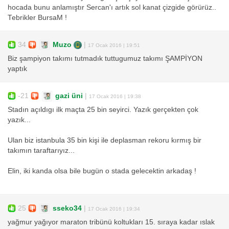
hocada bunu anlamıştır Sercan'ı artık sol kanat çizgide görürüz..
Tebrikler BursaM !
34
Muzo
|
17 Ocak 2016 | 19:51
Biz şampiyon takımı tutmadık tuttugumuz takımı ŞAMPİYON
yaptık
-21
gazi üni
|
17 Ocak 2016 | 19:38
Stadın açıldıgı ilk maçta 25 bin seyirci. Yazık gerçekten çok
yazık...
Ulan biz istanbula 35 bin kişi ile deplasman rekoru kırmış bir
takımın taraftarıyız...
Elin, iki kanda olsa bile bugün o stada gelecektin arkadaş !
25
sseko34
|
17 Ocak 2016 | 19:34
yağmur yağıyor maraton tribünü koltukları 15. sıraya kadar ıslak