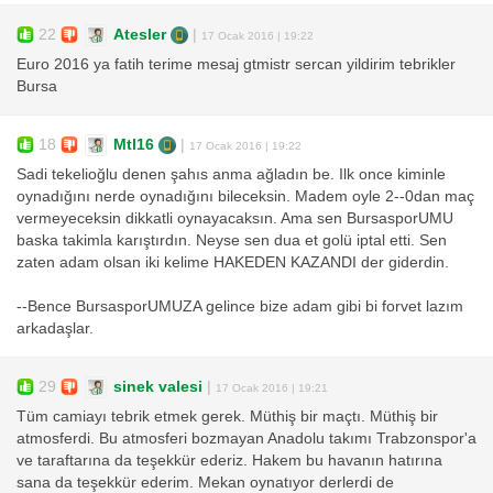
22
Atesler
|
17 Ocak 2016 | 19:22
Euro 2016 ya fatih terime mesaj gtmistr sercan yildirim tebrikler
Bursa
18
Mtl16
|
17 Ocak 2016 | 19:22
Sadi tekelioğlu denen şahıs anma ağladın be. Ilk once kiminle
oynadığını nerde oynadığını bileceksin. Madem oyle 2--0dan maç
vermeyeceksin dikkatli oynayacaksın. Ama sen BursasporUMU
baska takimla karıştırdın. Neyse sen dua et golü iptal etti. Sen
zaten adam olsan iki kelime HAKEDEN KAZANDI der giderdin.
--Bence BursasporUMUZA gelince bize adam gibi bi forvet lazım
arkadaşlar.
29
sinek valesi
|
17 Ocak 2016 | 19:21
Tüm camiayı tebrik etmek gerek. Müthiş bir maçtı. Müthiş bir
atmosferdi. Bu atmosferi bozmayan Anadolu takımı Trabzonspor'a
ve taraftarına da teşekkür ederiz. Hakem bu havanın hatırına
sana da teşekkür ederim. Mekan oynatıyor derlerdi de