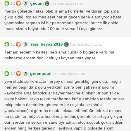
12
gectim
|
18 Ocak 2016 | 10:42
mertin gollerde hatasi olabilir ama kornerler ve duran toplarda
çıkıp aldığı toplari maalesef harun gecen sene alamıyordu hata
yapmasina ragmen iyi bir performans gosterdi bence ilk golde
musq nizam hayatında 100 tane vursa 1i oyle gitmez
12
Yeşil beyaz 2016
|
18 Ocak 2016 | 10:21
Tamam erdemin kalitesi belli ama cucak o bölgede yardıma
gelmezse erdem değil cafu yu koysan hata yapar.
12
greenpearl
|
18 Ocak 2016 | 09:25
yeni staddaki ilk maçta herşey olması gerektiği gibi oldu. maçın
hemen başında 2 golü yedikten sonra ben şahsen inancımı
kaybettim ama futbolcular kaybetmedi helal olsun. tribünler de
alkışı haketti. rakip takım taraftarına küfür etmeden tezahüratlara
rakip takım üzerinden girmeden de coşkulu bir tribün
yapılabileceğini görmüş olduk. teksas tribününün tek kat olması
bu stadın en büyük artısı olmuş müthiş görüntüler ortaya çıkıyor.
dün serdar ve sercan efsane oynadılar, stoch,cucak çok iyiydiler.
erdem hariç herkes gereğini layıkıyla yaptı o bölgede sıkıntı