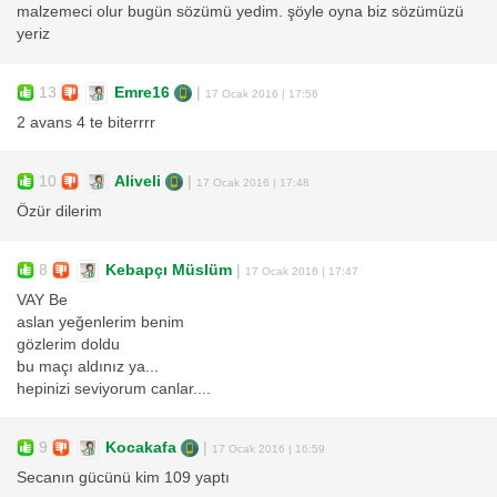
malzemeci olur bugün sözümü yedim. şöyle oyna biz sözümüzü
yeriz
13
Emre16
|
17 Ocak 2016 | 17:56
2 avans 4 te biterrrr
10
Aliveli
|
17 Ocak 2016 | 17:48
Özür dilerim
8
Kebapçı Müslüm
|
17 Ocak 2016 | 17:47
VAY Be
aslan yeğenlerim benim
gözlerim doldu
bu maçı aldınız ya...
hepinizi seviyorum canlar....
9
Kocakafa
|
17 Ocak 2016 | 16:59
Secanın gücünü kim 109 yaptı