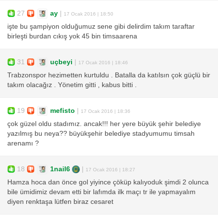
27
ay
|
17 Ocak 2016 | 18:50
işte bu şampiyon olduğumuz sene gibi delirdim takım taraftar
birleşti burdan cıkış yok 45 bin timsaarena
31
uçbeyi
|
17 Ocak 2016 | 18:46
Trabzonspor hezimetten kurtuldu . Batalla da katılsın çok güçlü bir
takım olacağız . Yönetim gitti , kabus bitti .
19
mefisto
|
17 Ocak 2016 | 18:36
çok güzel oldu stadımız. ancak!!! her yere büyük şehir belediye
yazılmış bu neya?? büyükşehir belediye stadyumumu timsah
arenamı ?
18
1nail6
|
17 Ocak 2016 | 18:27
Hamza hoca dan önce gol yiyince çöküp kalıyoduk şimdi 2 olunca
bile ümidimiz devam etti bir lafımda ilk maçı tr ile yapmayalım
diyen renktaşa lütfen biraz cesaret