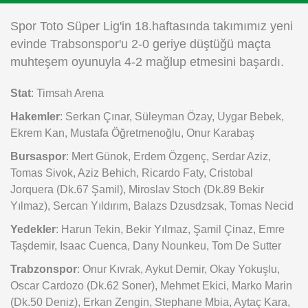
Instagram
Spor Toto Süper Lig'in 18.haftasında takımımız yeni
evinde Trabsonspor'u 2-0 geriye düştüğü maçta
Android
muhteşem oyunuyla 4-2 mağlup etmesini başardı.
Stat
: Timsah Arena
iOS
Hakemler
: Serkan Çınar, Süleyman Özay, Uygar Bebek,
Ekrem Kan, Mustafa Öğretmenoğlu, Onur Karabaş
Bursaspor
: Mert Günok, Erdem Özgenç, Serdar Aziz,
Tomas Sivok, Aziz Behich, Ricardo Faty, Cristobal
Jorquera (Dk.67 Şamil), Miroslav Stoch (Dk.89 Bekir
Yılmaz), Sercan Yıldırım, Balazs Dzusdzsak, Tomas Necid
Yedekler
: Harun Tekin, Bekir Yılmaz, Şamil Çinaz, Emre
Taşdemir, Isaac Cuenca, Dany Nounkeu, Tom De Sutter
Trabzonspor
: Onur Kıvrak, Aykut Demir, Okay Yokuşlu,
Oscar Cardozo (Dk.62 Soner), Mehmet Ekici, Marko Marin
(Dk.50 Deniz), Erkan Zengin, Stephane Mbia, Aytaç Kara,