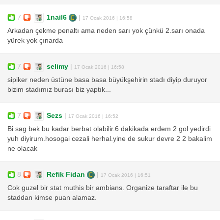
7
1nail6
|
17 Ocak 2016 | 16:58
Arkadan çekme penaltı ama neden sarı yok çünkü 2.sarı onada
yürek yok çınarda
7
selimy
|
17 Ocak 2016 | 16:58
sipiker neden üstüne basa basa büyükşehirin stadı diyip duruyor
bizim stadımız burası biz yaptık...
7
Sezs
|
17 Ocak 2016 | 16:52
Bi sag bek bu kadar berbat olabilir.6 dakikada erdem 2 gol yedirdi
yuh diyirum.hosogai cezali herhal.yine de sukur devre 2 2 bakalim
ne olacak
8
Refik Fidan
|
17 Ocak 2016 | 16:51
Cok guzel bir stat muthis bir ambians. Organize taraftar ile bu
staddan kimse puan alamaz.