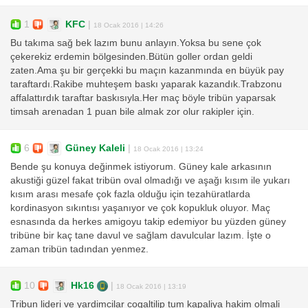
1
KFC
|
18 Ocak 2016 | 14:26
Bu takıma sağ bek lazım bunu anlayın.Yoksa bu sene çok
çekerekiz erdemin bölgesinden.Bütün goller ordan geldi
zaten.Ama şu bir gerçekki bu maçın kazanmında en büyük pay
taraftardı.Rakibe muhteşem baskı yaparak kazandık.Trabzonu
affalattırdık taraftar baskısıyla.Her maç böyle tribün yaparsak
timsah arenadan 1 puan bile almak zor olur rakipler için.
6
Güney Kaleli
|
18 Ocak 2016 | 13:24
Bende şu konuya değinmek istiyorum. Güney kale arkasının
akustiği güzel fakat tribün oval olmadığı ve aşağı kısım ile yukarı
kısım arası mesafe çok fazla olduğu için tezahüratlarda
kordinasyon sıkıntısı yaşanıyor ve çok kopukluk oluyor. Maç
esnasında da herkes amigoyu takip edemiyor bu yüzden güney
tribüne bir kaç tane davul ve sağlam davulcular lazım. İşte o
zaman tribün tadından yenmez.
10
Hk16
|
18 Ocak 2016 | 13:19
Tribun lideri ve yardimcilar cogaltilip tum kapaliya hakim olmali