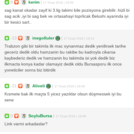
8
kerim
|
17 Ocak 2016 | 16:50
sag kanat okadar zayif ki 3.lig takimi bile pozisyona girebilir..hizli bi
sag acik ,iyi bi sag bek ve ortasahayi toprlicak Belushi ayarinda iyi
bir kesici sart..
-23
inegolluler
|
17 Ocak 2016 | 16:14
Trabzon gibi bir takimla ilk mac oynanmaz dedik yenilirsek tarihe
geceriz dedik oldu hamzanin bu rakibe bu kadroyla cikarsa
kaybederiz dedik ve hamzanin bu takimda isi yok dedik biz
ilkmacta konya kadar olamayiz dedik oldu Bursasporu ilk once
yoneticiler sonra biz bitirdik
-21
Aliveli
|
17 Ocak 2016 | 16:09
Kısmete bak ilk maçta 5 yicez yazıklar olsun düşmessek iyi bu
sene
0
SoyluBursa
|
17 Ocak 2016 | 16:08
Link varmi arkadaslar?