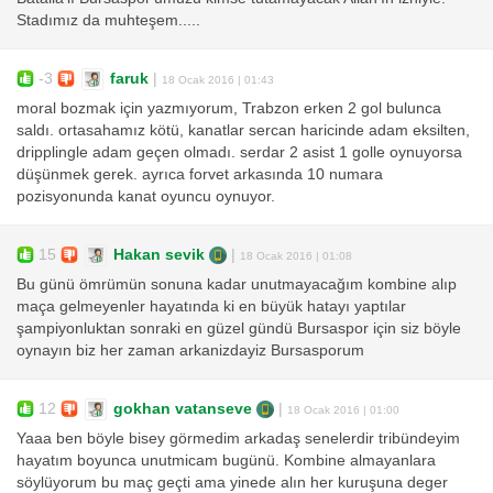
Stadımız da muhteşem.....
-3
faruk
|
18 Ocak 2016 | 01:43
moral bozmak için yazmıyorum, Trabzon erken 2 gol bulunca
saldı. ortasahamız kötü, kanatlar sercan haricinde adam eksilten,
dripplingle adam geçen olmadı. serdar 2 asist 1 golle oynuyorsa
düşünmek gerek. ayrıca forvet arkasında 10 numara
pozisyonunda kanat oyuncu oynuyor.
15
Hakan sevik
|
18 Ocak 2016 | 01:08
Bu günü ömrümün sonuna kadar unutmayacağım kombine alıp
maça gelmeyenler hayatında ki en büyük hatayı yaptılar
şampiyonluktan sonraki en güzel gündü Bursaspor için siz böyle
oynayın biz her zaman arkanizdayiz Bursasporum
12
gokhan vatanseve
|
18 Ocak 2016 | 01:00
Yaaa ben böyle bisey görmedim arkadaş senelerdir tribündeyim
hayatım boyunca unutmicam bugünü. Kombine almayanlara
söylüyorum bu maç geçti ama yinede alın her kuruşuna deger