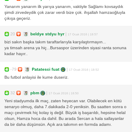
Yanarım yanarım ilk yarıya yanarım, vaktiyle Sağlamı kovsaydık
şimdi zirvedeydik çok zarar verdi bize çok. ihşallah hamzaoğluyla
çıkışa geçeriz.
20
beldye stdyu hyr
|
17 Ocak 2016 | 18:57
bizi sakın başka takım taraftarlarıyla karşılaştırmayın...
ya timsah arena ya hiç...Bursaspor üzerinden siyasi ranta sonuna
kadar hayır..
-79
Patatesci fuat
|
17 Ocak 2016 | 18:52
Bu futbol anlayisi ile kume duseriz.
32
pbm
|
17 Ocak 2016 | 18:50
Yeni stadyumda ilk maç, zaten heyecan var. Olabilecek en kötü
senaryo olmuş, daha 7.dakikada 2-0 yeniksin. Bu saatten sonra o
maçı çevirmek hiç kolay iş değil. Büyük iş başarıldı, hepsine helal
olsun, Hamza hoca da dahil. Bu arada Sercan a hala sallayanlar
da bir daha düşünsün. Açık ara takımın en formda adamı.