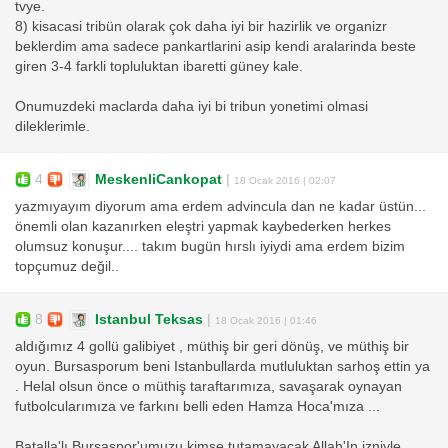
tvye.
8) kisacasi tribün olarak çok daha iyi bir hazirlik ve organizr
beklerdim ama sadece pankartlarini asip kendi aralarinda beste
giren 3-4 farkli topluluktan ibaretti güney kale.
Onumuzdeki maclarda daha iyi bi tribun yonetimi olmasi
dileklerimle.
4
MeskenliCankopat
|
18 Ocak 2016 | 02:07
yazmıyayım diyorum ama erdem advincula dan ne kadar üstün...
önemli olan kazanırken eleştri yapmak kaybederken herkes
olumsuz konuşur.... takım bugün hırslı iyiydi ama erdem bizim
topçumuz değil..
8
Istanbul Teksas
|
18 Ocak 2016 | 01:46
aldığımız 4 gollü galibiyet , müthiş bir geri dönüş, ve müthiş bir
oyun. Bursasporum beni Istanbullarda mutluluktan sarhoş ettin ya
. Helal olsun önce o müthiş taraftarımıza, savaşarak oynayan
futbolcularımıza ve farkını belli eden Hamza Hoca'mıza ...
Batalla'lı Bursaspor'umuzu kimse tutamayacak Allah'In izniyle.