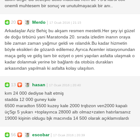
onemli muhtesem bir sonuç ve unutulmayacak bir anı..
20
Merdo
|
17 Ocak 2016 | 21:15
Arkadaşlar Aziz Behiç bu akşam resmen mestetti.Her şey iyi güzel
de doğu tirbünü yani Maratonda 20. sırada izledim inanın oraya
bile zaman zaman yağmur geldi ve ıslandık.Bu kadar hizmetin
böyle eksikleri de gözardı edilemez.Ayrıca Acemler istasyonundan
maça geliş ve gidiş tam bir eziyet o yeni yapılan asfalta ulaşmak o
kadar dolanmak yerine bir bağlantı da otobüs durakları
arkasından yapılmalı ki asfalta kolay ulaşılsın.
13
hasan
|
17 Ocak 2016 | 20:40
kım 24 000 dediyse halt etmiş
stadda 12 000 guney kale
6500 maradton 5500 kuzey kale 2000 trqbzon ven2000 kapalı
üçSgı 5 yukarı +toplayınca 28000 altı olmaz+zaten hatırlarsanız
19000 kişinin oldugu bjk macınıda 14 500 olarak açıklamıslardı
56
escobar
|
17 Ocak 2016 | 20:39