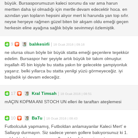
büyük. Bursasporumuzun kaleci sorunu da var ama harun
mertten daha iyi olmadığı için mertle devam edecektir hoca. en
azından yan topların hepsini alıyor mert ki harunda yan top sıfır.
neyse herşeye rağmen güzel biten bir akşam oldu emeği geçen
herkesin eline ayağına sağlık böyle sevinmeyi özlemiştik.
9
balıkesirli
|
18 Ocak 2016 | 09:16
ne olursa olsun böyle bir büyük statta emeği geçenlere teşekkür
edelim. Bursaspor her şeyiyle artık büyük bir takım olmuştur.
inşallah 45 bin kişiyle bu statta yakın bir gelecekte şampiyonluk
yaşarız. belki yıllarca bu statta yenilgi yüzü görmeyeceğiz. iyi
başladık iyi devam edeceğiz.
17
Kral Timsah
|
18 Ocak 2016 | 08:51
mAÇIN KOPMA ANI STOCH UN elleri ile taraftarı ateşlemesi
10
BaTu
|
18 Ocak 2016 | 08:43
Futbolculuk yapmamış, Futboldan anlamayanlar Kaleci Mert' e
Sallayıp durmayın. Siz sadece yenen gollere bakıyorsunuz ki 1.