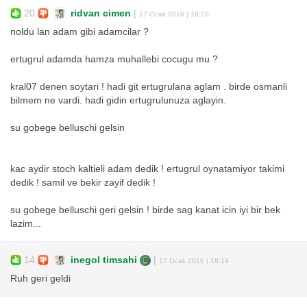
20
ridvan cimen
|
17 Ocak 2016 | 18:20
noldu lan adam gibi adamcilar ?
ertugrul adamda hamza muhallebi cocugu mu ?
kral07 denen soytari ! hadi git ertugrulana aglam . birde osmanli
bilmem ne vardi. hadi gidin ertugrulunuza aglayin.
su gobege belluschi gelsin
kac aydir stoch kaltieli adam dedik ! ertugrul oynatamiyor takimi
dedik ! samil ve bekir zayif dedik !
su gobege belluschi geri gelsin ! birde sag kanat icin iyi bir bek
lazim...
14
inegol timsahi
|
17 Ocak 2016 | 18:19
Ruh geri geldi