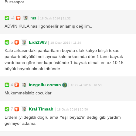
Bursaspor
-4
ms
|
18 Ocak 2016 | 11:32
ADVİN KULA nasıl gönderilir anlamış değilim..
5
Erdi1963
|
18 Ocak 2016 | 11:24
Kale arkasındaki pankartların boyutu ufak kalıyo kılıçlı texas
pankartı büyültülmeli ayrıca kale arkasında dün 1 tane bayrak
vardı bana göre her kapı üstünde 1 bayrak olmalı en az 10 15
büyük bayrak olmalı tribünde
4
inegollu osman
|
18 Ocak 2016 | 10:53
Mukemmelsiniz cocuklar
7
Kral Timsah
|
18 Ocak 2016 | 10:50
Erdem iyi değildi doğru ama Yeşil beyaz'ın dediği gibi yardım
gelmiyor adama