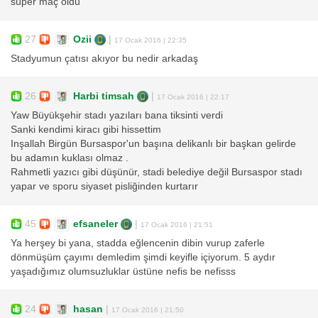
süper maç oldu
27
Ozii
|
17 Ocak 2016 | 22:35
Stadyumun çatısı akıyor bu nedir arkadaş
26
Harbi timsah
|
17 Ocak 2016 | 22:17
Yaw Büyükşehir stadı yazıları bana tiksinti verdi
Sanki kendimi kiracı gibi hissettim
Inşallah Birgün Bursaspor'un başına delikanlı bir başkan gelirde
bu adamın kuklası olmaz .
Rahmetli yazıcı gibi düşünür, stadi belediye değil Bursaspor stadı
yapar ve sporu siyaset pisliğinden kurtarır
45
efsaneler
|
17 Ocak 2016 | 21:51
Ya herşey bi yana, stadda eğlencenin dibin vurup zaferle
dönmüşüm çayımı demledim şimdi keyifle içiyorum. 5 aydır
yaşadığımız olumsuzluklar üstüne nefis be nefisss
24
hasan
|
17 Ocak 2016 | 21:50