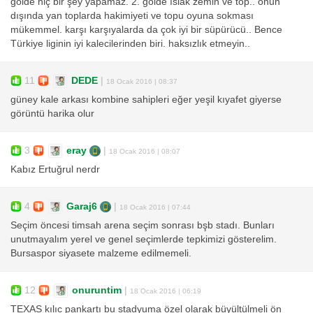
golde hiç bir şey yapamaz. 2. golde ıslak zemin ve top.. onun
dışında yan toplarda hakimiyeti ve topu oyuna sokması
mükemmel. karşı karşıyalarda da çok iyi bir süpürücü.. Bence
Türkiye liginin iyi kalecilerinden biri. haksızlık etmeyin..
11
DEDE
|
18 Ocak 2016 | 08:37
güney kale arkası kombine sahipleri eğer yeşil kıyafet giyerse
görüntü harika olur
3
eray
|
18 Ocak 2016 | 08:07
Kabız Ertuğrul nerdr
4
Garaj6
|
18 Ocak 2016 | 07:44
Seçim öncesi timsah arena seçim sonrası bşb stadı. Bunları
unutmayalım yerel ve genel seçimlerde tepkimizi gösterelim.
Bursaspor siyasete malzeme edilmemeli.
12
onuruntim
|
18 Ocak 2016 | 06:19
TEXAS kılıc pankartı bu stadyuma özel olarak büyültülmeli ön