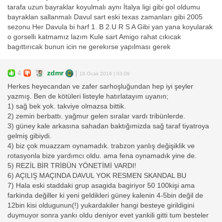
tarafa uzun bayraklar koyulmalı aynı İtalya ligi gibi gol oldumu
bayraklan sallanmalı Davul sart eski texas zamanları gibi 2005
sezonu Her Davula bi harf 1. B 2.U R S A Gibi yan yana koyularak
o gorsellı katmamız lazım Kule sart Amigo rahat cıkıcak
bagıttırıcak bunun icin ne gerekırse yapılması gerek
4
zdmr
|
18 Ocak 2016 | 03:09
Herkes heyecandan ve zafer sarhoşluğundan hep iyi şeyler
yazmış. Ben de kötüleri listeyle hatırlatayım uyanın;
1) sağ bek yok. takviye olmazsa bittik.
2) zemin berbattı. yağmur gelen sıralar vardı tribünlerde.
3) güney kale arkasına sahadan baktığımizda sağ taraf tiyatroya
gelmiş gibiydi.
4) biz çok muazzam oynamadık. trabzon yanlış değişiklik ve
rotasyonla bize yardımcı oldu. ama fena oynamadık yine de.
5) REZİL BİR TRİBÜN YÖNETİMİ VARDI!
6) AÇILIŞ MAÇINDA DAVUL YOK RESMEN SKANDAL BU
7) Hala eski staddaki grup asagida bagiriyor 50 100kişi ama
farkinda değiller ki yeni geldikleri güney kalenin 4-5bin değil de
12bin kisi oldugunun(!) yukardakiler hangi besteye girildigini
duymuyor sonra yankı oldu deniyor evet yankili gitti tum besteler