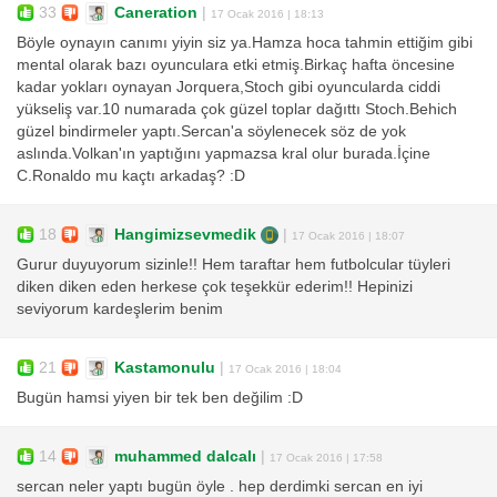
33
Caneration
|
17 Ocak 2016 | 18:13
Böyle oynayın canımı yiyin siz ya.Hamza hoca tahmin ettiğim gibi
mental olarak bazı oyunculara etki etmiş.Birkaç hafta öncesine
kadar yokları oynayan Jorquera,Stoch gibi oyuncularda ciddi
yükseliş var.10 numarada çok güzel toplar dağıttı Stoch.Behich
güzel bindirmeler yaptı.Sercan'a söylenecek söz de yok
aslında.Volkan'ın yaptığını yapmazsa kral olur burada.İçine
C.Ronaldo mu kaçtı arkadaş? :D
18
Hangimizsevmedik
|
17 Ocak 2016 | 18:07
Gurur duyuyorum sizinle!! Hem taraftar hem futbolcular tüyleri
diken diken eden herkese çok teşekkür ederim!! Hepinizi
seviyorum kardeşlerim benim
21
Kastamonulu
|
17 Ocak 2016 | 18:04
Bugün hamsi yiyen bir tek ben değilim :D
14
muhammed dalcalı
|
17 Ocak 2016 | 17:58
sercan neler yaptı bugün öyle . hep derdimki sercan en iyi