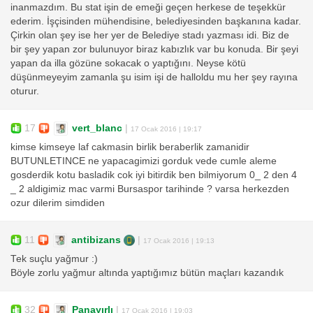
inanmazdım. Bu stat işin de emeği geçen herkese de teşekkür
ederim. İşçisinden mühendisine, belediyesinden başkanına kadar.
Çirkin olan şey ise her yer de Belediye stadı yazması idi. Biz de
bir şey yapan zor bulunuyor biraz kabızlık var bu konuda. Bir şeyi
yapan da illa gözüne sokacak o yaptığını. Neyse kötü
düşünmeyeyim zamanla şu isim işi de halloldu mu her şey rayına
oturur.
17
vert_blanc
|
17 Ocak 2016 | 19:17
kimse kimseye laf cakmasin birlik beraberlik zamanidir
BUTUNLETINCE ne yapacagimizi gorduk vede cumle aleme
gosderdik kotu basladik cok iyi bitirdik ben bilmiyorum 0_ 2 den 4
_ 2 aldigimiz mac varmi Bursaspor tarihinde ? varsa herkezden
ozur dilerim simdiden
11
antibizans
|
17 Ocak 2016 | 19:13
Tek suçlu yağmur :)
Böyle zorlu yağmur altında yaptığımız bütün maçları kazandık
32
Panayırlı
|
17 Ocak 2016 | 19:03