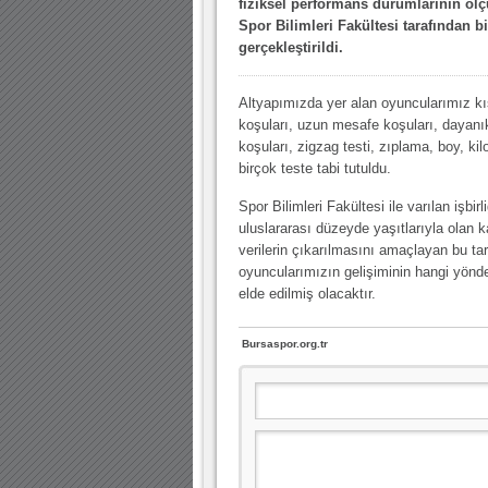
fiziksel performans durumlarının ölç
10.04.2023 14:44 |
Hoş geldin Göktuğ Bebek!
Spor Bilimleri Fakültesi tarafından bir
30.12.2022 18:00 |
Hoş geldin Kadir Kağan Bebek!
gerçekleştirildi.
11.11.2025 14:13 |
Hoş geldin Ertuğrul Bebek!
Altyapımızda yer alan oyuncularımız k
12.10.2025 17:30 |
MUTLULUKLAR SİNAN SILACI
koşuları, uzun mesafe koşuları, dayanık
koşuları, zigzag testi, zıplama, boy, ki
16.07.2024 14:32 |
Hoş geldin Kerem Bebek!
birçok teste tabi tutuldu.
08.01.2024 19:01 |
Hoş geldin Aslan bebek!
Spor Bilimleri Fakültesi ile varılan işbir
03.01.2024 19:09 |
Hoş geldin Güneş bebek!
uluslararası düzeyde yaşıtlarıyla olan k
verilerin çıkarılmasını amaçlayan bu ta
oyuncularımızın gelişiminin hangi yönde
elde edilmiş olacaktır.
Bursaspor.org.tr