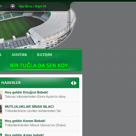
r!
|
Üye Girişi | Kayıt Ol
Mutluluklar Ceyhun Tetik
Teksas tribünlerinin sevilen isimlerinde
Bursasporumuzun önü açılsın is
Teksaslı Bursasporlular Derneği Başkanı
Hoş geldin Alaz Bebek!
Teksas.org sistem yöneticisi, ekibimizin
L
ATATÜRK
İLETİŞİM
Hoş geldin Göktuğ Bebek!
Teksas.org ekibimizden ve tribünlerimizi
Hoş geldin Kadir Kağan Bebek!
Teksas tribünlerinden Basri İleri'nin dü
Hoş geldin Ertuğrul Bebek!
Teksas tribünlerinden Emre Aydın'ın düny
MUTLULUKLAR SİNAN SILACI
Tribünlerimizin sevilen isimlerinden Sin
Hoş geldin Kerem Bebek!
Tribünlerimizden Mesut Ulusoy'un (Duka)
Hoş geldin Aslan bebek!