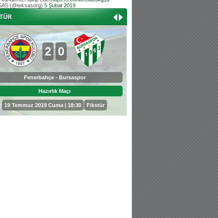
AS (@teksasorg)
5 Şubat 2019
Hoş geldin Aslan bebek!
Teksas tribününden Kaan İnal'ın dünya ta
Hoş geldin Güneş bebek!
Teksas tribününden Sadettin Çetinoğlu'nu
2
0
0
3
Fenerbahçe - Bursaspor
Bursaspor - Sepahan
Hazırlık Maçı
Hazırlık Maçı
19 Temmuz 2019 Cuma | 18:30
Fikstür
25 Temmuz 2019 Perşembe | 18: