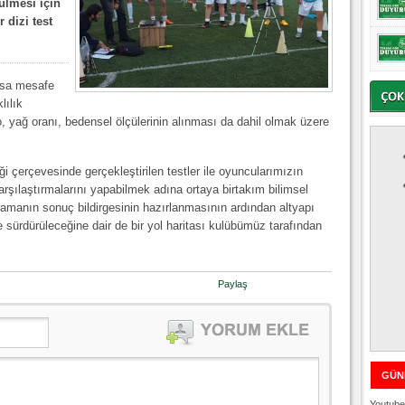
ülmesi için
 dizi test
ısa mesafe
lılık
lo, yağ oranı, bedensel ölçülerinin alınması da dahil olmak üzere
liği çerçevesinde gerçekleştirilen testler ile oyuncularımızın
arşılaştırmalarını yapabilmek adına ortaya birtakım bilimsel
ramanın sonuç bildirgesinin hazırlanmasının ardından altyapı
 sürdürüleceğine dair de bir yol haritası kulübümüz tarafından
Paylaş
GÜN
Youtube 