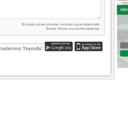
— TEKS
-
-
Bursaspor - Altınordu
1. Lig 32. Hafta
04 Temmuz 2020 Cumartesi | 20:00
Fikstür