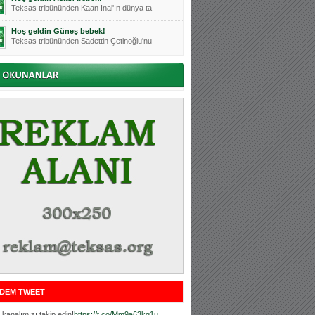
Teksas tribününden Kaan İnal'ın dünya ta
Hoş geldin Güneş bebek!
Teksas tribününden Sadettin Çetinoğlu'nu
Mutluluklar Ceyhun Tetik
Teksas tribünlerinin sevilen isimlerinde
Bursasporumuzun önü açılsın is
Teksaslı Bursasporlular Derneği Başkanı
Hoş geldin Alaz Bebek!
Teksas.org sistem yöneticisi, ekibimizin
Hoş geldin Göktuğ Bebek!
Teksas.org ekibimizden ve tribünlerimizi
Hoş geldin Kadir Kağan Bebek!
Teksas tribünlerinden Basri İleri'nin dü
Hoş geldin Ertuğrul Bebek!
Teksas tribünlerinden Emre Aydın'ın düny
MUTLULUKLAR SİNAN SILACI
Tribünlerimizin sevilen isimlerinden Sin
DEM TWEET
Hoş geldin Kerem Bebek!
Tribünlerimizden Mesut Ulusoy'un (Duka)
kanalımızı takip edin!
https://t.co/Mm9a63kg1u