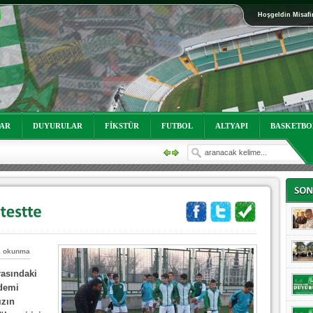
Hoşgeldin Misafi
oruz!
LAR
DUYURULAR
FİKSTÜR
FUTBOL
ALTYAPI
BASKETBO
1 okunma
oruz!
rasındaki
ademi
ızın