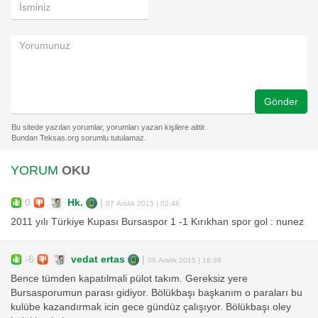
Gönder
YORUM
OKU
0
Hk.
|
07 Aralık 2015 | 02:48
2011 yılı Türkiye Kupası Bursaspor 1 -1 Kırıkhan spor gol : nunez
-6
vedat ertas
|
06 Aralık 2015 | 18:38
Bence tümden kapatılmali pülot takım. Gereksiz yere
Bursasporumun parası gidiyor. Bölükbaşı başkanım o paraları bu
kulübe kazandırmak icin gece gündüz çalışıyor. Bölükbaşı oley