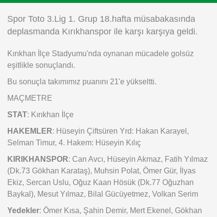
Instagram
Spor Toto 3.Lig 1. Grup 18.hafta müsabakasında
deplasmanda Kırıkhanspor ile karşı karşıya geldi.
Android
Kırıkhan İlçe Stadyumu'nda oynanan mücadele golsüz
eşitlikle sonuçlandı.
iOS
Bu sonuçla takımımız puanını 21'e yükseltti.
MAÇMETRE
STAT
: Kırıkhan İlçe
HAKEMLER
: Hüseyin Çiftsüren Yrd: Hakan Karayel,
Selman Timur, 4. Hakem: Hüseyin Kılıç
KIRIKHANSPOR
: Can Avcı, Hüseyin Akmaz, Fatih Yılmaz
(Dk.73 Gökhan Karataş), Muhsin Polat, Ömer Gür, İlyas
Ekiz, Sercan Uslu, Oğuz Kaan Hösük (Dk.77 Oğuzhan
Baykal), Mesut Yılmaz, Bilal Gücüyetmez, Volkan Serim
Yedekler
: Ömer Kısa, Şahin Demir, Mert Ekenel, Gökhan