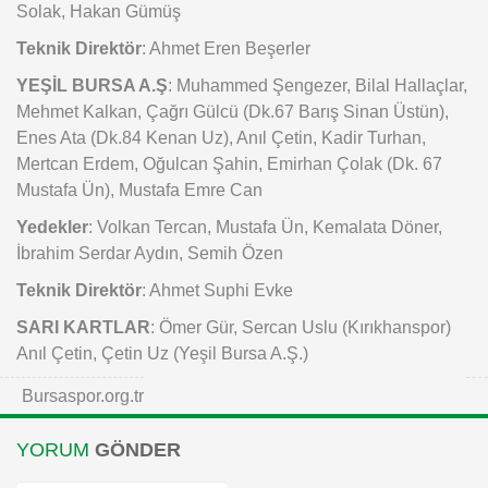
Solak, Hakan Gümüş
Teknik Direktör
: Ahmet Eren Beşerler
YEŞİL BURSA A.Ş
: Muhammed Şengezer, Bilal Hallaçlar,
Mehmet Kalkan, Çağrı Gülcü (Dk.67 Barış Sinan Üstün),
Enes Ata (Dk.84 Kenan Uz), Anıl Çetin, Kadir Turhan,
Mertcan Erdem, Oğulcan Şahin, Emirhan Çolak (Dk. 67
Mustafa Ün), Mustafa Emre Can
Yedekler
: Volkan Tercan, Mustafa Ün, Kemalata Döner,
İbrahim Serdar Aydın, Semih Özen
Teknik Direktör
: Ahmet Suphi Evke
SARI KARTLAR
: Ömer Gür, Sercan Uslu (Kırıkhanspor)
Anıl Çetin, Çetin Uz (Yeşil Bursa A.Ş.)
Bursaspor.org.tr
YORUM
GÖNDER