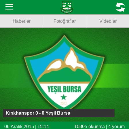
Haberler
MENU
Haberler
Fotoğraflar
Videolar
Fotoğraflar
Videolar
Basketbol
Voleybol
Puan Durumu
Fikstür
Facebook
Kırıkhanspor 0 - 0 Yeşil Bursa
Twitter
06 Aralık 2015 | 15:14
10305 okunma | 4 yorum