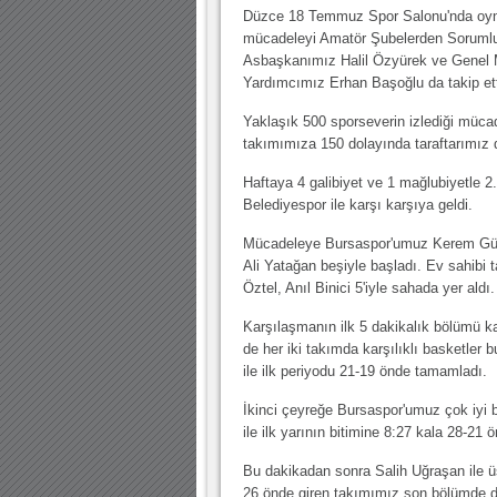
10.04.2023 14:44 |
Hoş geldin Göktuğ Bebek!
Düzce 18 Temmuz Spor Salonu'nda oy
mücadeleyi Amatör Şubelerden Soruml
30.12.2022 18:00 |
Hoş geldin Kadir Kağan Bebek!
Asbaşkanımız Halil Özyürek ve Genel
11.11.2025 14:13 |
Hoş geldin Ertuğrul Bebek!
Yardımcımız Erhan Başoğlu da takip ett
12.10.2025 17:30 |
MUTLULUKLAR SİNAN SILACI
Yaklaşık 500 sporseverin izlediği müca
takımımıza 150 dolayında taraftarımız 
16.07.2024 14:32 |
Hoş geldin Kerem Bebek!
Haftaya 4 galibiyet ve 1 mağlubiyetle 2
08.01.2024 19:01 |
Hoş geldin Aslan bebek!
Belediyespor ile karşı karşıya geldi.
03.01.2024 19:09 |
Hoş geldin Güneş bebek!
Mücadeleye Bursaspor'umuz Kerem Gü
Ali Yatağan beşiyle başladı. Ev sahibi
Öztel, Anıl Binici 5'iyle sahada yer aldı.
Karşılaşmanın ilk 5 dakikalık bölümü kar
de her iki takımda karşılıklı basketler
ile ilk periyodu 21-19 önde tamamladı.
İkinci çeyreğe Bursaspor'umuz çok iyi 
ile ilk yarının bitimine 8:27 kala 28-21 
Bu dakikadan sonra Salih Uğraşan ile üs
26 önde giren takımımız son bölümde de