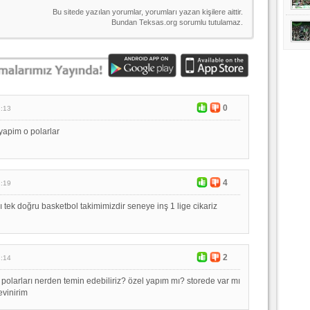
0
2:13
 yapim o polarlar
4
2:19
 tek doğru basketbol takimimizdir seneye inş 1 lige cikariz
2
2:14
 polarları nerden temin edebiliriz? özel yapım mı? storede var mı
evinirim