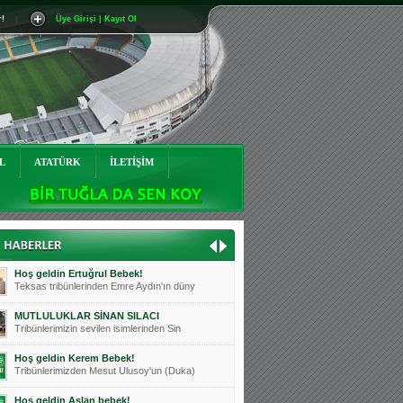
r!
|
Üye Girişi | Kayıt Ol
Mutluluklar Ceyhun Tetik
Teksas tribünlerinin sevilen isimlerinde
Bursasporumuzun önü açılsın is
Teksaslı Bursasporlular Derneği Başkanı
Hoş geldin Alaz Bebek!
Teksas.org sistem yöneticisi, ekibimizin
L
ATATÜRK
İLETİŞİM
Hoş geldin Göktuğ Bebek!
Teksas.org ekibimizden ve tribünlerimizi
Hoş geldin Kadir Kağan Bebek!
Teksas tribünlerinden Basri İleri'nin dü
Hoş geldin Ertuğrul Bebek!
Teksas tribünlerinden Emre Aydın'ın düny
MUTLULUKLAR SİNAN SILACI
Tribünlerimizin sevilen isimlerinden Sin
Hoş geldin Kerem Bebek!
Tribünlerimizden Mesut Ulusoy'un (Duka)
Hoş geldin Aslan bebek!