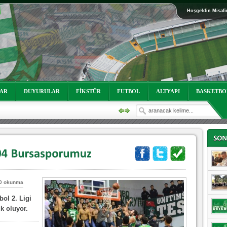
Hoşgeldin Misafi
oruz!
LAR
DUYURULAR
FİKSTÜR
FUTBOL
ALTYAPI
BASKETBO
0 okunma
oruz!
ol 2. Ligi
k oluyor.