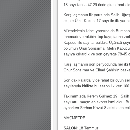
18 sayı farkla 47-29 önde giren taraf ol
Karşılaşmanın ilk yarısında Salih Uğra
ekipte Ümit Köksal 17 sayı ile ilk yarın
Mücadelenin ikinci yarısına da Bursasp
tanımadı ve rakibini top kayıplarına zor
Kapucu iile sayılar bulduk. Üçüncü çey
bölümün Onur Sonsırma, Melih Kapucu,
sayıya çıkardık ve son çeyreğe 78-45 ö
Karşılaşmanın son periyodunda her iki 
Onur Sonsırma ve Cihad Şahin'in basket
Son dakikalarda iyice rahat bir oyun 
sayılarıyla birlikte bu sezon ilk kez 1
Takımımızda Kerem Gülmez 19 , Salih U
sayı attı. maçın en skorer ismi oldu. B
oynarken Serhan Kavut 8 asistle en ço
MAÇMETRE
SALON
: 18 Temmuz