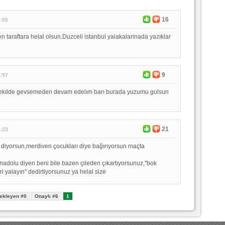
16
9:05
n taraftara helal olsun.Duzceli istanbul yalakalarinada yazıklar
9
8:57
sekılde gevsemeden devam edelım barı burada yuzumu gulsun
21
8:23
diyorsun,merdiven çocukları diye bağırıyorsun maçta
anadolu diyen beni bile bazen çileden çıkartıyorsunuz,''bok
 yalayın'' dedirtiyorsunuz ya helal size
ekleyen #0
Onaylı #6
1