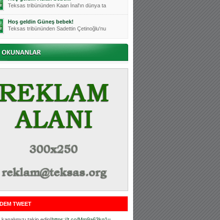
Teksas tribününden Kaan İnal'ın dünya ta
Hoş geldin Güneş bebek!
Teksas tribününden Sadettin Çetinoğlu'nu
Mutluluklar Ceyhun Tetik
Teksas tribünlerinin sevilen isimlerinde
Bursasporumuzun önü açılsın is
Teksaslı Bursasporlular Derneği Başkanı
Hoş geldin Alaz Bebek!
Teksas.org sistem yöneticisi, ekibimizin
Hoş geldin Göktuğ Bebek!
Teksas.org ekibimizden ve tribünlerimizi
Hoş geldin Kadir Kağan Bebek!
Teksas tribünlerinden Basri İleri'nin dü
Hoş geldin Ertuğrul Bebek!
Teksas tribünlerinden Emre Aydın'ın düny
MUTLULUKLAR SİNAN SILACI
Tribünlerimizin sevilen isimlerinden Sin
DEM TWEET
Hoş geldin Kerem Bebek!
Tribünlerimizden Mesut Ulusoy'un (Duka)
kanalımızı takip edin!
https://t.co/Mm9a63kg1u