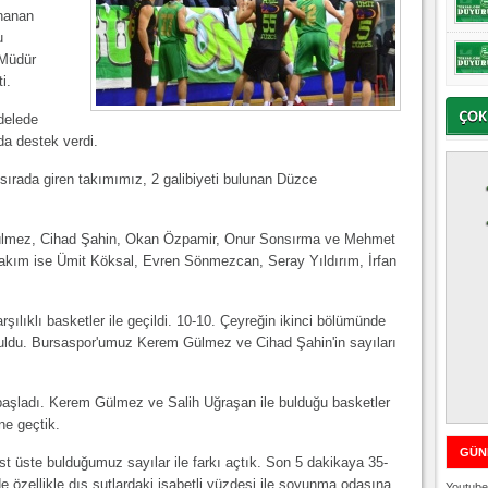
nanan
u
 Müdür
i.
delede
da destek verdi.
.sırada giren takımımız, 2 galibiyeti bulunan Düzce
lmez, Cihad Şahin, Okan Özpamir, Onur Sonsırma ve Mehmet
 takım ise Ümit Köksal, Evren Sönmezcan, Seray Yıldırım, İrfan
şılıklı basketler ile geçildi. 10-10. Çeyreğin ikinci bölümünde
 buldu. Bursaspor'umuz Kerem Gülmez ve Cihad Şahin'in sayıları
başladı. Kerem Gülmez ve Salih Uğraşan ile bulduğu basketler
öne geçtik.
GÜN
t üste bulduğumuz sayılar ile farkı açtık. Son 5 dakikaya 35-
 özellikle dış şutlardaki isabetli yüzdesi ile soyunma odasına
Youtube 