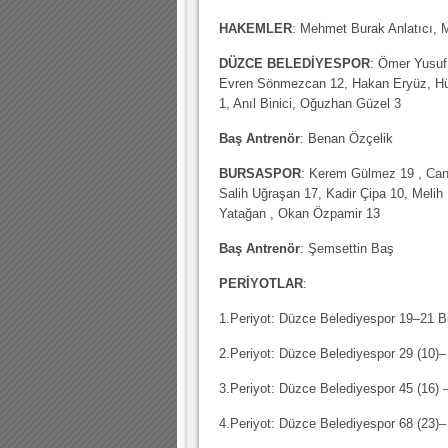
HAKEMLER
: Mehmet Burak Anlatıcı, 
DÜZCE BELEDİYESPOR
: Ömer Yusuf
Evren Sönmezcan 12, Hakan Eryüz, Hüse
1, Anıl Binici, Oğuzhan Güzel 3
Baş Antrenör
: Benan Özçelik
BURSASPOR
: Kerem Gülmez 19 , Can
Salih Uğraşan 17, Kadir Çipa 10, Meli
Yatağan , Okan Özpamir 13
Baş Antrenör
: Şemsettin Baş
PERİYOTLAR
:
1.Periyot: Düzce Belediyespor 19–21 B
2.Periyot: Düzce Belediyespor 29 (10)–
3.Periyot: Düzce Belediyespor 45 (16) 
4.Periyot: Düzce Belediyespor 68 (23)–