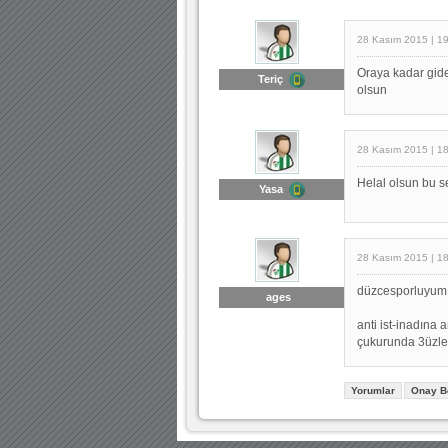
28 Kasım 2015 | 1
Oraya kadar gide
Teriç
olsun
28 Kasım 2015 | 1
Helal olsun bu 
Yasa
28 Kasım 2015 | 1
düzcesporluyum 
ages
anti ist-inadına 
çukurunda 3üzleri
Yorumlar
Onay B