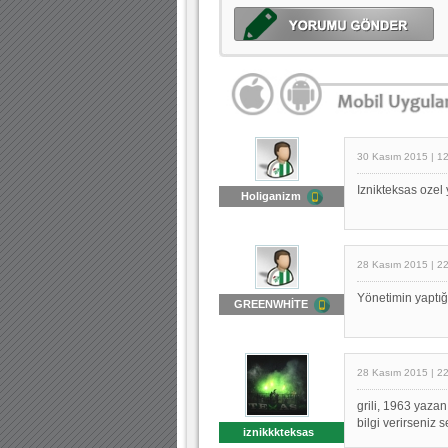
30 Kasım 2015 | 1
Iznikteksas ozel
Holiganizm
28 Kasım 2015 | 2
Yönetimin yaptığı
GREENWHİTE
28 Kasım 2015 | 2
grili, 1963 yazan
bilgi verirseniz s
iznikkkteksas