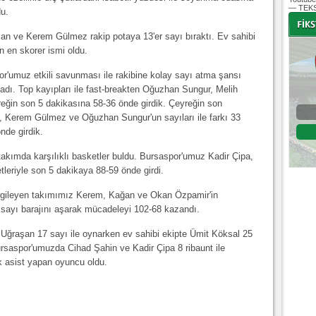
— TEKS
du.
şan ve Kerem Gülmez rakip potaya 13'er sayı bıraktı. Ev sahibi
ın en skorer ismi oldu.
-
-
or'umuz etkili savunması ile rakibine kolay sayı atma şansı
ladı. Top kayıpları ile fast-breakten Oğuzhan Sungur, Melih
reğin son 5 dakikasına 58-36 önde girdik. Çeyreğin son
Bursaspor - Fenerbahçe
 Kerem Gülmez ve Oğuzhan Sungur'un sayıları ile farkı 33
nde girdik.
Süper Lig 30. hafta
03 Mayıs 2020 Pazar | 15:15
Fikstür
takımda karşılıklı basketler buldu. Bursaspor'umuz Kadir Çipa,
leriyle son 5 dakikaya 88-59 önde girdi.
sergileyen takımımız Kerem, Kağan ve Okan Özpamir'in
00 sayı barajını aşarak mücadeleyi 102-68 kazandı.
ğraşan 17 sayı ile oynarken ev sahibi ekipte Ümit Köksal 25
ursaspor'umuzda Cihad Şahin ve Kadir Çipa 8 ribaunt ile
k asist yapan oyuncu oldu.