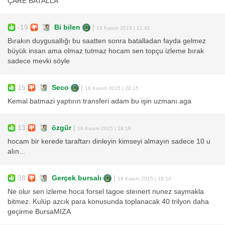
ÇARE BATALLA
-19
Bi bilen
|
18 Kasım 2015 | 21:41
Bırakın duygusallığı bu saatten sonra batalladan fayda gelmez
büyük insan ama olmaz tutmaz hocam sen topçu izleme bırak
sadece mevki söyle
15
Seco
|
18 Kasım 2015 | 20:15
Kemal batmazi yaptırın transferi adam bu işin uzmanı aga
13
özgür
|
18 Kasım 2015 | 18:18
hocam bir kerede taraftarı dinleyin kimseyi almayın sadece 10 u
alın...
38
Gerçek bursalı
|
18 Kasım 2015 | 18:14
Ne olur sen izleme hoca forsel tagoe steınert nunez saymakla
bitmez. Kulüp azcık para konusunda toplanacak 40 trilyon daha
geçirme BursaMIZA