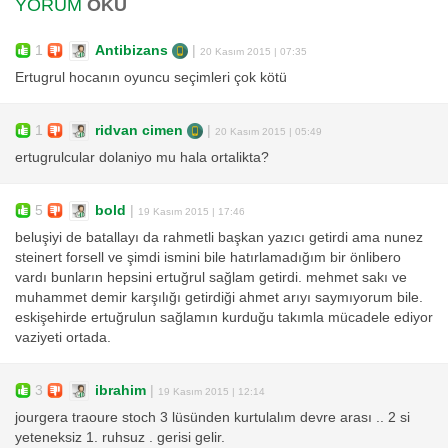
YORUM
OKU
1
Antibizans
|
20 Kasım 2015 | 07:35
Ertugrul hocanın oyuncu seçimleri çok kötü
1
ridvan cimen
|
20 Kasım 2015 | 05:49
ertugrulcular dolaniyo mu hala ortalikta?
5
bold
|
19 Kasım 2015 | 17:46
beluşiyi de batallayı da rahmetli başkan yazıcı getirdi ama nunez
steinert forsell ve şimdi ismini bile hatırlamadığım bir önlibero
vardı bunların hepsini ertuğrul sağlam getirdi. mehmet sakı ve
muhammet demir karşılığı getirdiği ahmet arıyı saymıyorum bile.
eskişehirde ertuğrulun sağlamın kurduğu takımla mücadele ediyor
vaziyeti ortada.
3
ibrahim
|
19 Kasım 2015 | 12:14
jourgera traoure stoch 3 lüsünden kurtulalım devre arası .. 2 si
yeteneksiz 1. ruhsuz . gerisi gelir.