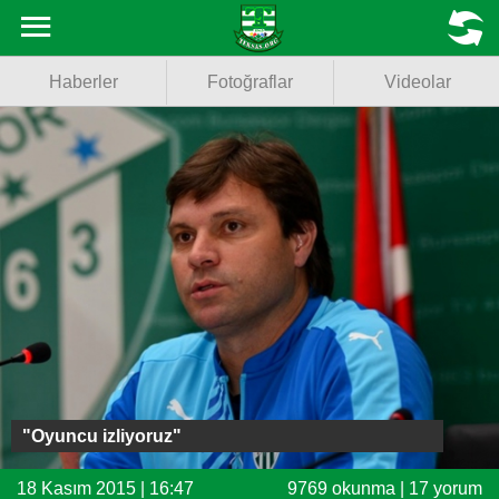
Haberler
MENU
Haberler
Fotoğraflar
Videolar
Fotoğraflar
Videolar
Basketbol
Voleybol
Puan Durumu
Fikstür
Facebook
"Oyuncu izliyoruz"
Twitter
18 Kasım 2015 | 16:47
9769 okunma | 17 yorum