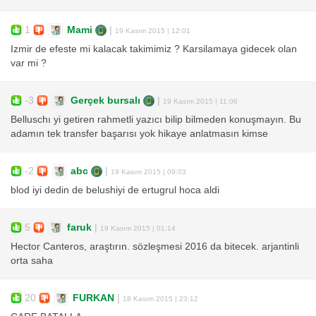
1
Mami
|
19 Kasım 2015 | 12:01
Izmir de efeste mi kalacak takimimiz ? Karsilamaya gidecek olan
var mi ?
-3
Gerçek bursalı
|
19 Kasım 2015 | 11:06
Belluschı yi getiren rahmetli yazıcı bilip bilmeden konuşmayın. Bu
adamın tek transfer başarısı yok hikaye anlatmasın kimse
-2
abc
|
19 Kasım 2015 | 09:03
blod iyi dedin de belushiyi de ertugrul hoca aldi
5
faruk
|
19 Kasım 2015 | 01:14
Hector Canteros, araştırın. sözleşmesi 2016 da bitecek. arjantinli
orta saha
20
FURKAN
|
18 Kasım 2015 | 23:12