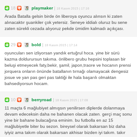
18
playmaker
|
18 Kasım 2015 | 17:16
Arada Batalla gelsin birde ön liberoya oyuncu alınsın ki zaten
alınacaktır şuankiler çok yetersiz. Seneye iddialı oluruz bu sene
zaten sürekli cezada alıyoruz pekde ümidim kalmadı açıkçası.
29
bold
|
18 Kasım 2015 | 17:14
oyuncuları sen izliyorsan yandık ertuğrul hoca. yine bir sürü
kazma doldurursun takıma. önlibero grubu hepsini toplasan bir
beluşi etmeyecek faty,bekir, şamil, japon,traore ve hocanın prensi
jorquera onların önünde batallanın tırnağı olamayacak dengesiz
josue ve yan pas geri pas taktiği ile hala başarılı olmaktan
bahsediyorsun hocam.
10
berryroad
|
18 Kasım 2015 | 17:08
11 maçta 6 mağlubiyet almışsın yenilirsen diplerde dolanmaya
devam edeceksin daha ne bahanen olacak zaten. gerçi maç sonu
yine bir bahane bulacağına eminim. bu futbolla en az 15
mağlubiyetle biter bu sezon. bireysel olarak bakarsan biz daha
iyiyiz ama takım olarak bakarsan akhisar bizden iyi takım. takır