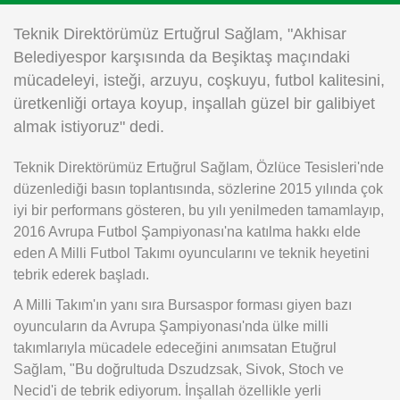
Instagram
Teknik Direktörümüz Ertuğrul Sağlam, "Akhisar
Belediyespor karşısında da Beşiktaş maçındaki
Android
mücadeleyi, isteği, arzuyu, coşkuyu, futbol kalitesini,
üretkenliği ortaya koyup, inşallah güzel bir galibiyet
iOS
almak istiyoruz" dedi.
Teknik Direktörümüz Ertuğrul Sağlam, Özlüce Tesisleri'nde
düzenlediği basın toplantısında, sözlerine 2015 yılında çok
iyi bir performans gösteren, bu yılı yenilmeden tamamlayıp,
2016 Avrupa Futbol Şampiyonası'na katılma hakkı elde
eden A Milli Futbol Takımı oyuncularını ve teknik heyetini
tebrik ederek başladı.
A Milli Takım'ın yanı sıra Bursaspor forması giyen bazı
oyuncuların da Avrupa Şampiyonası'nda ülke milli
takımlarıyla mücadele edeceğini anımsatan Etuğrul
Sağlam, "Bu doğrultuda Dszudzsak, Sivok, Stoch ve
Necid'i de tebrik ediyorum. İnşallah özellikle yerli