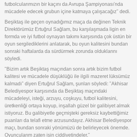
futbolcularımızın bir kaçını da Avrupa Şampiyonası'nda
mücadele edecek grubun içine katmaya çalışacağız" dedi.
Beşiktaş ile geçen oynadığımız maça da değinen Teknik
Direktörümüz Ertuğrul Sağlam, bu karşılaşmada ligin en
formda ve iyi futbol oynayan takımı karşısında çok üstün bir
oyun sergilediklerini anlatarak, bu oyun kalitesini bundan
sonraki haftalarda da sürdürmek zorunda olduklarını
söyledi.
"Bizim artık Beşiktaş maçından sonra artık bizim futbol
kalitesi ve mücadele düşüklüğü ile ilgili mazeret lüksümüz
kalmadı" diyen Ertuğrul Sağlam, şunları söyledi: "Akhisar
Belediyespor karşısında da Beşiktaş maçındaki
mücadeleyi, isteği, arzuyu, coşkuyu, futbol kalitesini,
üretkenliği ortaya koyup, inşallah güzel bir galibiyet almak
istiyoruz. Bu galibiyetle geçmişteki gereksiz kaybettiğimiz
puanları da telafi etme arzusundayız. Akhisar Belediyespor
maçı, bundan sonraki yönümüzü de belirleyecek önemde.
Oyuncularım zaten işin ciddiyetindeler."