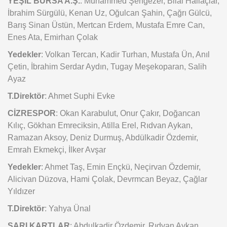
YEŞİL BURSA A.Ş.
: Muhammed Şengezer, Bilal Hallaçlar,
İbrahim Sürgülü, Kenan Uz, Oğulcan Şahin, Çağrı Gülcü,
Barış Sinan Üstün, Mertcan Erdem, Mustafa Emre Can,
Enes Ata, Emirhan Çolak
Yedekler
: Volkan Tercan, Kadir Turhan, Mustafa Ün, Anıl
Çetin, İbrahim Serdar Aydın, Tugay Meşekoparan, Salih
Ayaz
T.Direktör
: Ahmet Suphi Evke
CİZRESPOR
: Okan Karabulut, Onur Çakır, Doğancan
Kılıç, Gökhan Emreciksin, Atilla Erel, Rıdvan Aykan,
Ramazan Aksoy, Deniz Durmuş, Abdülkadir Özdemir,
Emrah Ekmekçi, İlker Avşar
Yedekler
: Ahmet Taş, Emin Ençkü, Neçirvan Özdemir,
Alicivan Düzova, Hami Çolak, Devrmcan Beyaz, Çağlar
Yıldızer
T.Direktör
: Yahya Ünal
SARI KARTLAR
: Abdulkadir Özdemir, Rıdvan Aykan