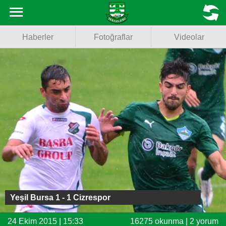
Haberler
MENU
Haberler
Fotoğraflar
Videolar
Fotoğraflar
Videolar
Basketbol
Voleybol
Puan Durumu
Fikstür
Facebook
Yeşil Bursa 1 - 1 Cizrespor
Twitter
24 Ekim 2015 | 15:33
16275 okunma | 2 yorum