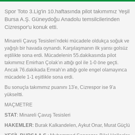
Instagram
Spor Toto 3.Lig'in 10.haftasında pilot takımımız Yeşil
Bursa A.Ş. Güneydoğu Anadolu temsilcilerinden
Android
Cizrespor'u konuk etti.
Minareli Çavuş Tesisleri'ndeki mücadele oldukça soğuk ve
iOS
yağışlı bir havada oynandı. Karşılaşmanın ilk yarısı golsüz
eştilikte sona erdi. Mücadelenin 55.dakikasında pilot
takımımız Emirhan Çolak'ın attığı gol ile 1-0 öne geçti.
Ancak 76.dakikada Emrah'ın attığı gole engel olamayınca
mücadele 1-1 eşitlikle sona erdi.
Bu sonuçla takımımız puanını 13'e, Cizrespor ise 9'a
yükseltti.
MAÇMETRE
STAT
: Minareli Çavuş Tesisleri
HAKEMLER
: Burak Kalkandelen, Aykut Onar, Murat Güçlü