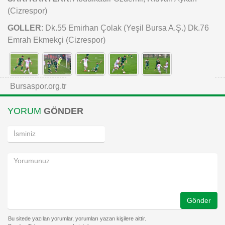
(Cizrespor)
GOLLER
: Dk.55 Emirhan Çolak (Yeşil Bursa A.Ş.) Dk.76
Emrah Ekmekçi (Cizrespor)
Bursaspor.org.tr
YORUM
GÖNDER
Gönder