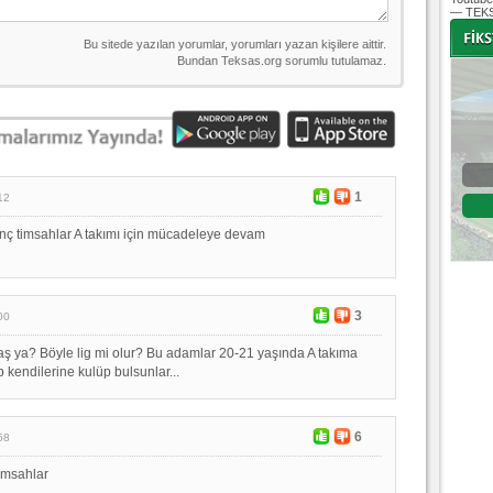
— TEKS
-
-
Bursaspor - Altınordu
1
12
1. Lig 32. Hafta
enç timsahlar A takımı için mücadeleye devam
04 Temmuz 2020 Cumartesi | 20:00
Fikstür
3
00
ş ya? Böyle lig mi olur? Bu adamlar 20-21 yaşında A takıma
 kendilerine kulüp bulsunlar...
6
58
timsahlar