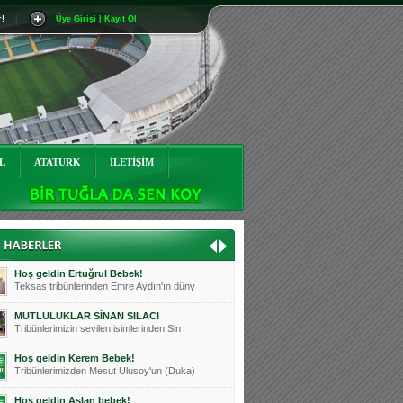
r!
|
Üye Girişi | Kayıt Ol
Mutluluklar Ceyhun Tetik
Teksas tribünlerinin sevilen isimlerinde
Bursasporumuzun önü açılsın is
Teksaslı Bursasporlular Derneği Başkanı
Hoş geldin Alaz Bebek!
Teksas.org sistem yöneticisi, ekibimizin
L
ATATÜRK
İLETİŞİM
Hoş geldin Göktuğ Bebek!
Teksas.org ekibimizden ve tribünlerimizi
Hoş geldin Kadir Kağan Bebek!
Teksas tribünlerinden Basri İleri'nin dü
Hoş geldin Ertuğrul Bebek!
Teksas tribünlerinden Emre Aydın'ın düny
MUTLULUKLAR SİNAN SILACI
Tribünlerimizin sevilen isimlerinden Sin
Hoş geldin Kerem Bebek!
Tribünlerimizden Mesut Ulusoy'un (Duka)
Hoş geldin Aslan bebek!