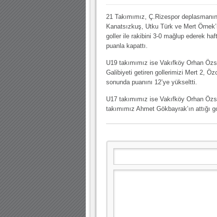
10.04.2023 14:44 |
Hoş geldin Göktuğ Bebek!
21 Takımımız, Ç.Rizespor deplasmanın
30.12.2022 18:00 |
Hoş geldin Kadir Kağan Bebek!
Kanatsızkuş, Utku Türk ve Mert Örnek’i
11.11.2025 14:13 |
Hoş geldin Ertuğrul Bebek!
goller ile rakibini 3-0 mağlup ederek haf
puanla kapattı.
12.10.2025 17:30 |
MUTLULUKLAR SİNAN SILACI
U19 takımımız ise Vakıfköy Orhan Özsel
16.07.2024 14:32 |
Hoş geldin Kerem Bebek!
Galibiyeti getiren gollerimizi Mert 2, Ö
sonunda puanını 12’ye yükseltti.
08.01.2024 19:01 |
Hoş geldin Aslan bebek!
U17 takımımız ise Vakıfköy Orhan Özsel
03.01.2024 19:09 |
Hoş geldin Güneş bebek!
takımımız Ahmet Gökbayrak’ın attığı go