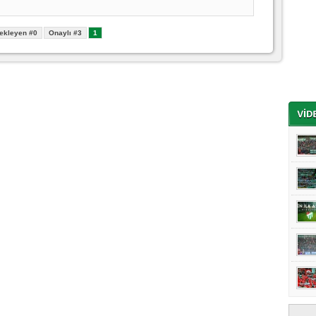
ekleyen #0
Onaylı #3
1