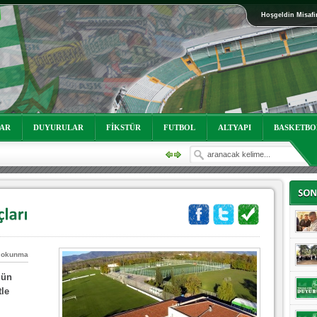
Hoşgeldin Misafi
oruz!
LAR
DUYURULAR
FİKSTÜR
FUTBOL
ALTYAPI
BASKETBO
 okunma
oruz!
gün
le