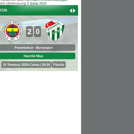
AS (@teksasorg)
5 Şubat 2019
Hoş geldin Aslan bebek!
Teksas tribününden Kaan İnal'ın dünya ta
Hoş geldin Güneş bebek!
Teksas tribününden Sadettin Çetinoğlu'nu
2
0
0
3
Fenerbahçe - Bursaspor
Bursaspor - Sepahan
Hazırlık Maçı
Hazırlık Maçı
19 Temmuz 2019 Cuma | 18:30
Fikstür
25 Temmuz 2019 Perşembe | 18: