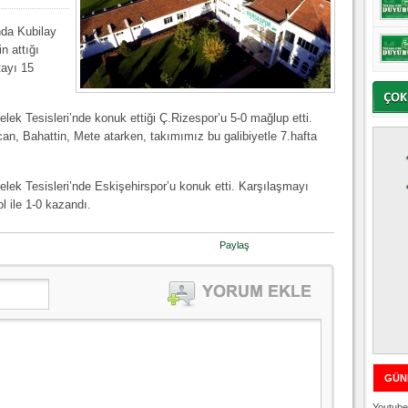
da Kubilay
n attığı
tayı 15
ek Tesisleri’nde konuk ettiği Ç.Rizespor’u 5-0 mağlup etti.
zcan, Bahattin, Mete atarken, takımımız bu galibiyetle 7.hafta
ek Tesisleri’nde Eskişehirspor’u konuk etti. Karşılaşmayı
l ile 1-0 kazandı.
Paylaş
GÜN
Youtube 