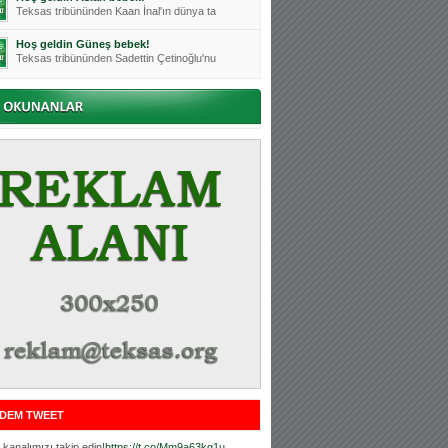
Teksas tribününden Kaan İnal'ın dünya ta
Hoş geldin Güneş bebek!
Teksas tribününden Sadettin Çetinoğlu'nu
Mutluluklar Ceyhun Tetik
Teksas tribünlerinin sevilen isimlerinde
Bursasporumuzun önü açılsın is
Teksaslı Bursasporlular Derneği Başkanı
Hoş geldin Alaz Bebek!
Teksas.org sistem yöneticisi, ekibimizin
Hoş geldin Göktuğ Bebek!
Teksas.org ekibimizden ve tribünlerimizi
Hoş geldin Kadir Kağan Bebek!
Teksas tribünlerinden Basri İleri'nin dü
Hoş geldin Ertuğrul Bebek!
Teksas tribünlerinden Emre Aydın'ın düny
MUTLULUKLAR SİNAN SILACI
Tribünlerimizin sevilen isimlerinden Sin
DEM TWEET
Hoş geldin Kerem Bebek!
Tribünlerimizden Mesut Ulusoy'un (Duka)
kanalımızı takip edin!
https://t.co/Mm9a63kg1u