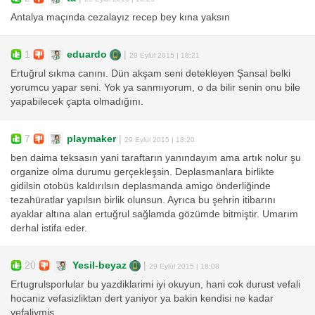
Antalya maçında cezalayız recep bey kına yaksın
1
eduardo
|
29 Eylül 2015 | 18:21
Ertuğrul sıkma canını. Dün akşam seni detekleyen Şansal belki
yorumcu yapar seni. Yok ya sanmıyorum, o da bilir senin onu bile
yapabilecek çapta olmadığını.
7
playmaker
|
29 Eylül 2015 | 18:20
ben daima teksasın yani taraftarın yanındayım ama artık nolur şu
organize olma durumu gerçekleşsin. Deplasmanlara birlikte
gidilsin otobüs kaldırılsın deplasmanda amigo önderliğinde
tezahüratlar yapılsın birlik olunsun. Ayrıca bu şehrin itibarını
ayaklar altına alan ertuğrul sağlamda gözümde bitmiştir. Umarım
derhal istifa eder.
20
Yesil-beyaz
|
29 Eylül 2015 | 18:08
Ertugrulsporlular bu yazdiklarimi iyi okuyun, hani cok durust vefali
hocaniz vefasizliktan dert yaniyor ya bakin kendisi ne kadar
vefaliymis..