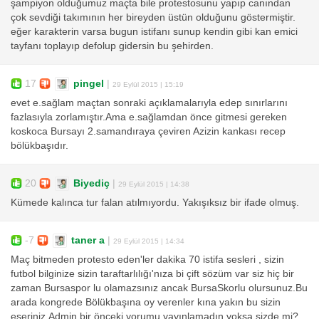
şampiyon olduğumuz maçta bile protestosunu yapıp canından
çok sevdiği takımının her bireyden üstün olduğunu göstermiştir.
eğer karakterin varsa bugun istifanı sunup kendin gibi kan emici
tayfanı toplayıp defolup gidersin bu şehirden.
17
pingel
|
29 Eylül 2015 | 15:19
evet e.sağlam maçtan sonraki açıklamalarıyla edep sınırlarını
fazlasıyla zorlamıştır.Ama e.sağlamdan önce gitmesi gereken
koskoca Bursayı 2.samandıraya çeviren Azizin kankası recep
bölükbaşıdır.
20
Biyediç
|
29 Eylül 2015 | 14:38
Kümede kalınca tur falan atılmıyordu. Yakışıksız bir ifade olmuş.
-7
taner a
|
29 Eylül 2015 | 14:34
Maç bitmeden protesto eden'ler dakika 70 istifa sesleri , sizin
futbol bilginize sizin taraftarlılığı'nıza bi çift sözüm var siz hiç bir
zaman Bursaspor lu olamazsınız ancak BursaSkorlu olursunuz.Bu
arada kongrede Bölükbaşına oy verenler kına yakın bu sizin
eseriniz.Admin bir önceki yorumu yayınlamadın yoksa sizde mi?