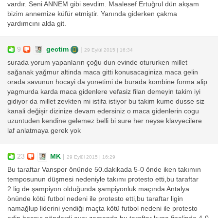
vardır. Seni ANNEM gibi sevdim. Maalesef Ertuğrul dün akşam
bizim annemize küfür etmiştir. Yanında giderken çakma
yardımcını alda git.
9
gectim
|
29 Eylül 2015 | 16:34
surada yorum yapanların çoğu dun evinde otururken millet
sağanak yağmur altinda maca gitti konusacaginiza maca gelin
orada savunun hocayi da yonetimi de burada kombine forma alip
yagmurda karda maca gidenlere vefasiz filan demeyin takim iyi
gidiyor da millet zevkten mi istifa istiyor bu takim kume dusse siz
kanali değişir dizinize devam edersiniz o maca gidenlerin cogu
uzuntuden kendine gelemez belli bi sure her neyse klavyecilere
laf anlatmaya gerek yok
23
MK
|
29 Eylül 2015 | 16:29
Bu taraftar Vanspor önünde 50.dakikada 5-0 önde iken takımın
temposunun düşmesi nedeniyle takımı protesto etti,bu taraftar
2.lig de şampiyon olduğunda şampiyonluk maçında Antalya
önünde kötü futbol nedeni ile protesto etti,bu taraftar ligin
namağlup liderini yendiği maçta kötü futbol nedeni ile protesto