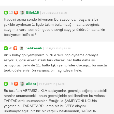
13
Bilek16
|
29 Eylül 2015 | 14:26
Haddini aşma sende biliyorsun Bursaspor'dan başarısız bir
şekilde ayrılırsan 1. ligde takım bulamıcağını sana sevgimiz
saygımız vardı sen dün gece o sevgi saygıyı öldürdün sana kin
besliyorum istifa et !
-8
balıkesirli
|
29 Eylül 2015 | 14:18
Artık kolay gol yemiyoruz. %70 e %30 top oynama oranıyla
eziyoruz, golü erken atsak fark olacak. her hafta daha iyi
oynuyoruz. belki de 11. hafta bjk ı yenip lider olacağız. bu maçta
tepki gösterenler ön yargısız bi maçı izleyin hele.
19
alidor
|
29 Eylül 2015 | 14:00
Bu taraftarı VEFASIZLIKLA suçlayanlar, geçmişe sığınıp destekli
atanlar unutmasınki,..onun geçmişinide şekillendiren bu vefasız
TARFARlardı unutmasınlar..Ertuğrula ŞAMPİYONLUĞUda
yaşatan bu TARAFTARDI..ama biz bu VEFA olayını
unutmayacağız..biz hiç bir karşılık beklemeden, YAĞMUR,