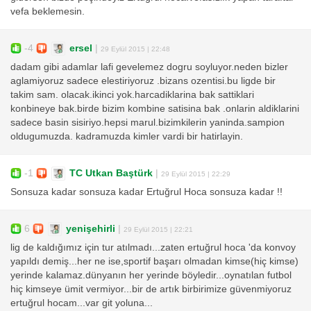
vefa beklemesin.
-4
ersel
|
29 Eylül 2015 | 22:48
dadam gibi adamlar lafi gevelemez dogru soyluyor.neden bizler
aglamiyoruz sadece elestiriyoruz .bizans ozentisi.bu ligde bir
takim sam. olacak.ikinci yok.harcadiklarina bak sattiklari
konbineye bak.birde bizim kombine satisina bak .onlarin aldiklarini
sadece basin sisiriyo.hepsi marul.bizimkilerin yaninda.sampion
oldugumuzda. kadramuzda kimler vardi bir hatirlayin.
-1
TC Utkan Baştürk
|
29 Eylül 2015 | 22:29
Sonsuza kadar sonsuza kadar Ertuğrul Hoca sonsuza kadar !!
6
yenişehirli
|
29 Eylül 2015 | 22:21
lig de kaldığımız için tur atılmadı...zaten ertuğrul hoca 'da konvoy
yapıldı demiş...her ne ise,sportif başarı olmadan kimse(hiç kimse)
yerinde kalamaz.dünyanın her yerinde böyledir...oynatılan futbol
hiç kimseye ümit vermiyor...bir de artık birbirimize güvenmiyoruz
ertuğrul hocam...var git yoluna...