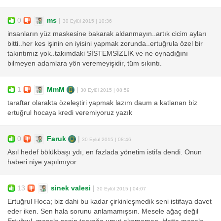
0
ms
|
30 Eylül 2015 | 10:36
insanların yüz maskesine bakarak aldanmayın..artık cicim ayları
bitti..her kes işinin en iyisini yapmak zorunda..ertuğrula özel bir
takıntımız yok..takımdaki SİSTEMSİZLİK ve ne oynadığını
bilmeyen adamlara yön veremeyişidir, tüm sıkıntı.
1
MmM
|
30 Eylül 2015 | 08:59
taraftar olarakta özeleştiri yapmak lazım daum a katlanan biz
ertuğrul hocaya kredi veremiyoruz yazık
0
Faruk
|
30 Eylül 2015 | 08:46
Asıl hedef bölükbaşı ydı, en fazlada yönetim istifa dendi. Onun
haberi niye yapılmıyor
13
sinek valesi
|
30 Eylül 2015 | 04:07
Ertuğrul Hoca; biz dahi bu kadar çirkinleşmedik seni istifaya davet
eder iken. Sen hala sorunu anlamamışsın. Mesele ağaç değil