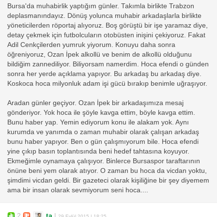
Bursa'da muhabirlik yaptığım günler. Takımla birlikte Trabzon
deplasmanındayız. Dönüş yolunca muhabir arkadaşlarla birlikte
yöneticilerden röportaj alıyoruz. Boş görüştü bir işe yaramaz diye,
detay çekmek için futbolcuların otobüsten inişini çekiyoruz. Fakat
Adil Cenkçilerden yumruk yiyorum. Konuyu daha sonra
öğreniyoruz, Ozan İpek alkollü ve benim de alkollü olduğunu
bildiğim zannediliyor. Biliyorsam namerdim. Hoca efendi o günden
sonra her yerde açıklama yapıyor. Bu arkadaş bu arkadaş diye.
Koskoca hoca milyonluk adam işi gücü bırakıp benimle uğraşıyor.
Aradan günler geçiyor. Ozan İpek bir arkadaşımıza mesaj
gönderiyor. Yok hoca ile şöyle kavga ettim, böyle kavga ettim.
Bunu haber yap. Yemin ediyorum konu ile alakam yok. Aynı
kurumda ve yanımda o zaman muhabir olarak çalışan arkadaş
bunu haber yapıyor. Ben o gün çalışmıyorum bile. Hoca efendi
yine çıkıp basın toplantısında beni hedef tahtasına koyuyor.
Ekmeğimle oynamaya çalışıyor. Binlerce Bursaspor taraftarının
önüne beni yem olarak atıyor. O zaman bu hoca da vicdan yoktu,
şimdimi vicdan geldi. Bir gazeteci olarak kişiliğine bir şey diyemem
ama bir insan olarak sevmiyorum seni hoca....
2
ta
|
29 Eylül 2015 | 18:25