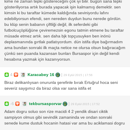
kime ne zaman tepki göstereceğini çok iyi bilir. bugün sana tepki
gösteriliyorsa artık burada yapacak işin kalmamış demektir. sen
kimsin ki bu taraftar kümede kaldığında seviniyordu lafını
edebiliyorsun efendi, sen nereden duydun bunu nerede gördün.
bu klüp senin babanın çiftliği değil, ilk seferdeki gibi
futbolcuçöplüğüne çeviremezsin egonu tatmin etmene bu taraftar
müsade etmez artık. sen daha bjk topçusuyken ben inönü
deplasmanında gırtlak patlatıyordum. dün istifa diye bağırmadım
ama bundan sonraki ilk maçta netice ne olursa olsun bağıracağım
çünkü sen puanda kazansan bunları Bursaspor için değil kendi
hesabına yazmak için kazanıyorsun.
4
Karacabey 16
|
29 Eylül 2015 | 17:56
Biraz delikanlıysan onurunla şerefinle bırak Ertuğrul hoca seni
severiz saygımız da biraz olsa var sana istifa et
-6
tekbursasporvar
|
29 Eylül 2015 | 17:52
Adam dogru soluo son rize macidi 4 2 yendik disari ciktik
sampiyon olmus gibi sevindik zamaninda ve ondan sonraki
senede kume dustuk hocanin hatasi var ama bu aciklamasi dogru