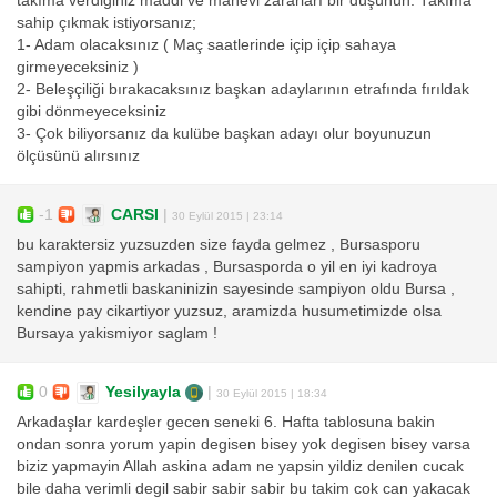
takıma verdiğiniz maddi ve manevi zararları bir düşünün. Takıma
sahip çıkmak istiyorsanız;
1- Adam olacaksınız ( Maç saatlerinde içip içip sahaya
girmeyeceksiniz )
2- Beleşçiliği bırakacaksınız başkan adaylarının etrafında fırıldak
gibi dönmeyeceksiniz
3- Çok biliyorsanız da kulübe başkan adayı olur boyunuzun
ölçüsünü alırsınız
-1
CARSI
|
30 Eylül 2015 | 23:14
bu karaktersiz yuzsuzden size fayda gelmez , Bursasporu
sampiyon yapmis arkadas , Bursasporda o yil en iyi kadroya
sahipti, rahmetli baskaninizin sayesinde sampiyon oldu Bursa ,
kendine pay cikartiyor yuzsuz, aramizda husumetimizde olsa
Bursaya yakismiyor saglam !
0
Yesilyayla
|
30 Eylül 2015 | 18:34
Arkadaşlar kardeşler gecen seneki 6. Hafta tablosuna bakin
ondan sonra yorum yapin degisen bisey yok degisen bisey varsa
biziz yapmayin Allah askina adam ne yapsin yildiz denilen cucak
bile daha verimli degil sabir sabir sabir bu takim cok can yakacak