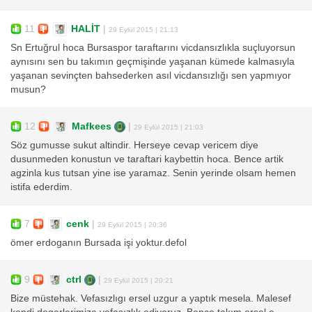
11
HALİT
|
29 Eylül 2015 | 21:13
Sn Ertuğrul hoca Bursaspor taraftarını vicdansızlıkla suçluyorsun
aynısını sen bu takımın geçmişinde yaşanan kümede kalmasıyla
yaşanan sevinçten bahsederken asıl vicdansızlığı sen yapmıyor
musun?
12
Mafkees
|
29 Eylül 2015 | 21:03
Söz gumusse sukut altindir. Herseye cevap vericem diye
dusunmeden konustun ve taraftari kaybettin hoca. Bence artik
agzinla kus tutsan yine ise yaramaz. Senin yerinde olsam hemen
istifa ederdim.
7
cenk
|
29 Eylül 2015 | 20:36
ömer erdoganın Bursada işi yoktur.defol
9
ctrl
|
29 Eylül 2015 | 20:21
Bize müstehak. Vefasızlıgı ersel uzgur a yaptık mesela. Malesef