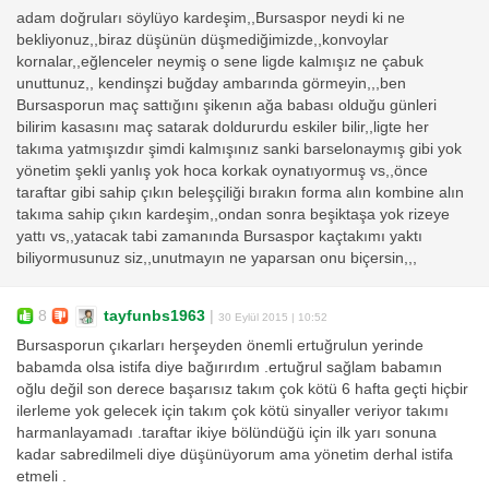
adam doğruları söylüyo kardeşim,,Bursaspor neydi ki ne
bekliyonuz,,biraz düşünün düşmediğimizde,,konvoylar
kornalar,,eğlenceler neymiş o sene ligde kalmışız ne çabuk
unuttunuz,, kendinşzi buğday ambarında görmeyin,,,ben
Bursasporun maç sattığını şikenın ağa babası olduğu günleri
bilirim kasasını maç satarak doldururdu eskiler bilir,,ligte her
takıma yatmışızdır şimdi kalmışınız sanki barselonaymış gibi yok
yönetim şekli yanlış yok hoca korkak oynatıyormuş vs,,önce
taraftar gibi sahip çıkın beleşçiliği bırakın forma alın kombine alın
takıma sahip çıkın kardeşim,,ondan sonra beşiktaşa yok rizeye
yattı vs,,yatacak tabi zamanında Bursaspor kaçtakımı yaktı
biliyormusunuz siz,,unutmayın ne yaparsan onu biçersin,,,
8
tayfunbs1963
|
30 Eylül 2015 | 10:52
Bursasporun çıkarları herşeyden önemli ertuğrulun yerinde
babamda olsa istifa diye bağırırdım .ertuğrul sağlam babamın
oğlu değil son derece başarısız takım çok kötü 6 hafta geçti hiçbir
ilerleme yok gelecek için takım çok kötü sinyaller veriyor takımı
harmanlayamadı .taraftar ikiye bölündüğü için ilk yarı sonuna
kadar sabredilmeli diye düşünüyorum ama yönetim derhal istifa
etmeli .