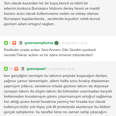
Son olarak kazanilan hic bir kupa,bencil ve kibirli bir
adamin,koskoca Bursaspor klubunu deney faresi ve maddi
kazanc araci olarak kullanmasina neden ve sebep olamaz
Bursaspor kupalardanda,, sendende buyuktur vefali durust
gecinen adam ertugrul saglam..
8
greenarmybursa
|
29 Eylül 2015 | 18:06
Radikalin orada acilan Seni Annem Gibi Sevdim pankarti
nerede!Tekrar acilsin ve bir daha inmesin tribünlerden!
16
greenpearl
|
29 Eylül 2015 | 18:02
ben gençliğimi vermişim bu takımın peşinde koşacağım derken,
yağmur çamur dememişim, ailemi hafta sonu bırakıp deplasman
yapmışım yıllarca, senelerce ortada gezinen takımı da düşmeye
oynayan takımı da düşen takımı da bıkmadan usanmadan karşılık
beklemeden kovalamışım gıkımı çıkarmamışım ertuğrul sağlamsa
her aldığı puanı kendi hesabına yazmış her fırsatta koz olarak
kullanıyor,küfür yok bişey yok ilk protestoda atarlanıyor bu klübün
gerçek sahiplerine. bu taraftar kime ne zaman sahip çıkacağını