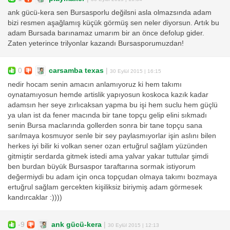
ank gücü-kera sen Bursasporlu değilsni asla olmazsında adam
bizi resmen aşağlamış küçük görmüş sen neler diyorsun. Artık bu
adam Bursada barınamaz umarım bir an önce defolup gider.
Zaten yeterince trilyonlar kazandı Bursasporumuzdan!
0
carsamba texas
|
30 Eylül 2015 | 16:15
nedir hocam senin amacın anlamıyoruz ki hem takımı
oynatamıyosun hemde artislik yapıyosun koskoca kazık kadar
adamsın her seye zırlıcaksan yapma bu işi hem suclu hem güçlü
ya ulan ist da fener macında bir tane topçu gelip elini sıkmadı
senin Bursa maclarında gollerden sonra bir tane topçu sana
sarılmaya kosmuyor senle bir sey paylasmıyorlar işin aslını bilen
herkes iyi bilir ki volkan sener ozan ertuğrul sağlam yüzünden
gitmiştir serdarda gitmek istedi ama yalvar yakar tuttular şimdi
ben burdan büyük Bursaspor taraftarına sormak istiyorum
değermiydi bu adam için onca topçudan olmaya takımı bozmaya
ertuğrul sağlam gercekten kişiliksiz biriymiş adam görmesek
kandırcaklar :))))
-9
ank gücü-kera
|
30 Eylül 2015 | 12:13