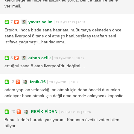
kendi degerlerimize vefasızlık ediyoruz. Bence takım ersel e
verilmeli.
7
yavuz selim
|
29 Eylül 2015 | 20:11
Ertuğrul hoca bizde sana hatırlatalım,Bursaya gelmeden önce
sana liverpool 8 tane gol atmıştı hani,beşiktaş taraftarı seni
istifaya çağırmıştı...hatırladınmı...
3
arhan celik
|
29 Eylül 2015 | 19:49
ertuğrul sana 8 atan liverpool'du değilmi....
-3
iznik-16
|
29 Eylül 2015 | 19:08
adam yapılan vefasızlığı anlatmak için daha önceki durumları
anlatıyor hava atmak için değil ama nerede anlayacak kapasite
20
REFİK FİDAN
|
29 Eylül 2015 | 18:26
Bunu ilk defa burada yazıyorum. Konunun özetini zaten bilen
biliyor.