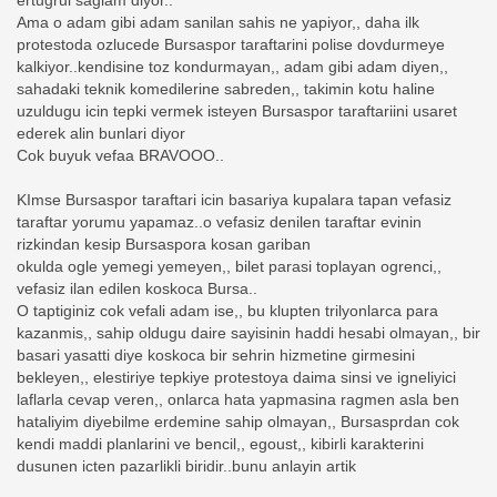
ertugrul saglam diyor..
Ama o adam gibi adam sanilan sahis ne yapiyor,, daha ilk
protestoda ozlucede Bursaspor taraftarini polise dovdurmeye
kalkiyor..kendisine toz kondurmayan,, adam gibi adam diyen,,
sahadaki teknik komedilerine sabreden,, takimin kotu haline
uzuldugu icin tepki vermek isteyen Bursaspor taraftariini usaret
ederek alin bunlari diyor
Cok buyuk vefaa BRAVOOO..
KImse Bursaspor taraftari icin basariya kupalara tapan vefasiz
taraftar yorumu yapamaz..o vefasiz denilen taraftar evinin
rizkindan kesip Bursaspora kosan gariban
okulda ogle yemegi yemeyen,, bilet parasi toplayan ogrenci,,
vefasiz ilan edilen koskoca Bursa..
O taptiginiz cok vefali adam ise,, bu klupten trilyonlarca para
kazanmis,, sahip oldugu daire sayisinin haddi hesabi olmayan,, bir
basari yasatti diye koskoca bir sehrin hizmetine girmesini
bekleyen,, elestiriye tepkiye protestoya daima sinsi ve igneliyici
laflarla cevap veren,, onlarca hata yapmasina ragmen asla ben
hataliyim diyebilme erdemine sahip olmayan,, Bursasprdan cok
kendi maddi planlarini ve bencil,, egoust,, kibirli karakterini
dusunen icten pazarlikli biridir..bunu anlayin artik