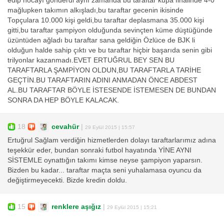
edip hocayı gönderdi aynı zamanda bu taraftar kupa finalinde 4-0
mağlupken takımın alkışladı,bu taraftar gecenin ikisinde
Topçulara 10.000 kişi geldi,bu taraftar deplasmana 35.000 kişi
gitti,bu taraftar şampiyon olduğunda sevinçten küme düştüğünde
üzüntüden ağladı bu taraftar sana geldiğin Özlüce de BJK li
olduğun halde sahip çıktı ve bu taraftar hiçbir başarıda senin gibi
trilyonlar kazanmadı.EVET ERTUĞRUL BEY SEN BU
TARAFTARLA ŞAMPİYON OLDUN,BU TARAFTARLA TARİHE
GEÇTİN.BU TARAFTARIN ADINI ANMADAN ÖNCE ABDEST
AL.BU TARAFTAR BÖYLE İSTESENDE İSTEMESEN DE BUNDAN
SONRA DA HEP BÖYLE KALACAK.
18
cevahür
|
29 Eylül 2015 | 15:57
Ertuğrul Sağlam verdiğin hizmetlerden dolayı taraftarlarımız adına
teşekkür eder, bundan sonraki futbol hayatında YİNE AYNI
SİSTEMLE oynattığın takımı kimse neyse şampiyon yaparsın.
Bizden bu kadar... taraftar maçta seni yuhalamasa oyuncu da
değiştirmeyecekti. Bizde kredin doldu.
15
renklere aşığız
|
29 Eylül 2015 | 15:21