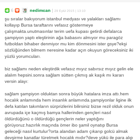
6
nedimcan
|
29 Eylül 2015 | 13:10
şu sıralar bakıyorum istanbul medyası ve yalakları sağlamı
kollayıp Bursa taraftarını vefasız göstermeye
çalışmakta.unutmasınlar terim uefa kupası getirdi defalarca
şampiyon yaptı eleştirinin ağa babasını almıyor mu paragöz
futboldan bihaber denmiyor mu kim dönmesini ister gsye?ekşi
sözlüğünden bilmem neresine kadar açın okuyun göreceksiniz iki
yüzlü yorumcuları.
biz sağlamı neden eleştirdik vefasız mıyız sabırsız mıyız gelin ele
alalım hepsini.sonra sağlam sütten çıkmış ak kaşık mı kararı
versin alayı:
sağlam şampiyon olduktan sonra büyük hatalara imza attı.hem
hocalık anlamında hem insanlık anlamında.şampiyonlar ligine ilk
defa katılan takımların sürprizlerini bilirsiniz bizse rezil olduk onun
avrupada içe kaçmış bamya hallerinden.gençleri nasıl
öldürdüğünü o öldürdüğü gençlerin neler yaptığını
görüyoruz.hazırlık maçında ömer ibo şamil oynatıp Bursa
geleceği nasıl kurtulur?orta alandan adam çıkarıp golcü almak
devşirme kanatlar türetmek hocalık mıdır?deve yükü ile para alıp