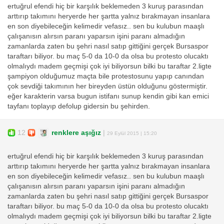
ertuğrul efendi hiç bir karşılık beklemeden 3 kuruş parasından
arttırıp takımını heryerde her şartta yalnız bırakmayan insanlara
en son diyebileceğin kelimedir vefasız.. sen bu kulubun maaşlı
çalışanısın alırsın paranı yaparsın işini paranı almadığın
zamanlarda zaten bu şehri nasıl satıp gittiğini gerçek Bursaspor
taraftarı biliyor. bu maç 5-0 da 10-0 da olsa bu protesto olucaktı
olmalıydı madem geçmişi çok iyi biliyorsun bilki bu taraftar 2.ligte
şampiyon olduğumuz maçta bile protestosunu yapıp canından
çok sevdiği takımının her bireyden üstün olduğunu göstermiştir.
eğer karakterin varsa bugun istifanı sunup kendin gibi kan emici
tayfanı toplayıp defolup gidersin bu şehirden.
12
renklere aşığız
|
29 Eylül 2015 | 15:20
ertuğrul efendi hiç bir karşılık beklemeden 3 kuruş parasından
arttırıp takımını heryerde her şartta yalnız bırakmayan insanlara
en son diyebileceğin kelimedir vefasız.. sen bu kulubun maaşlı
çalışanısın alırsın paranı yaparsın işini paranı almadığın
zamanlarda zaten bu şehri nasıl satıp gittiğini gerçek Bursaspor
taraftarı biliyor. bu maç 5-0 da 10-0 da olsa bu protesto olucaktı
olmalıydı madem geçmişi çok iyi biliyorsun bilki bu taraftar 2.ligte