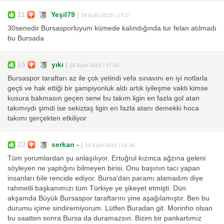
11
Yeşil79
|
29 Eylül 2015 | 17:27
30senedir Bursasporluyum kümede kalındığında tur felan atılmadı
bu Bursada
15
yıkı
|
29 Eylül 2015 | 17:02
Bursaspor taraftarı az ile çok yetindi vefa sınavını en iyi notlarla
geçti ve hak ettiği bir şampiyonluk aldı artık iyileşme vakti kimse
kusura bakmasın geçen sene bu takım ligin en fazla gol atan
takımıydı şimdi ise sekiztaş ligin en fazla atanı demekki hoca
takımı gerçekten etkiliyor
22
serkan -
|
29 Eylül 2015 | 16:38
Tüm yorumlardan şu anlaşılıyor. Ertuğrul kızınca ağzına geleni
söyleyen ne yaptığını bilmeyen birisi. Onu başının tacı yapan
insanları bile rencide ediyor. Bursa'dan paramı alamadım diye
rahmetli başkanımızı tüm Türkiye ye şikeyet etmişti. Dün
akşamda Büyük Bursaspor taraftarını yine aşağılamıştır. Ben bu
durumu içime sindiremiyorum. Lütfen Buradan git. Morinho olsan
bu saatten sonra Bursa da duramazsın. Bizim bir pankartımız