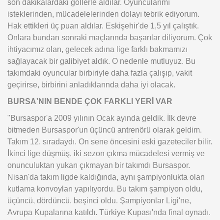
son dakikalardaki gollerle aldılar. Oyuncularımı
isteklerinden, mücadelelerinden dolayı tebrik ediyorum.
Hak ettikleri üç puan aldılar. Eskişehir'de 1,5 yıl çalıştık.
Onlara bundan sonraki maçlarında başarılar diliyorum. Çok
ihtiyacımız olan, gelecek adına lige farklı bakmamızı
sağlayacak bir galibiyet aldık. O nedenle mutluyuz. Bu
takımdaki oyuncular birbiriyle daha fazla çalışıp, vakit
geçirirse, birbirini anladıklarında daha iyi olacak.
BURSA'NIN BENDE ÇOK FARKLI YERİ VAR
"Bursaspor'a 2009 yılının Ocak ayında geldik. İlk devre
bitmeden Bursaspor'un üçüncü antrenörü olarak geldim.
Takım 12. sıradaydı. On sene öncesini eski gazeteciler bilir.
İkinci lige düşmüş, iki sezon çıkma mücadelesi vermiş ve
onunculuktan yukarı çıkmayan bir takımdı Bursaspor.
Nisan'da takım ligde kaldığında, aynı şampiyonlukta olan
kutlama konvoyları yapılıyordu. Bu takım şampiyon oldu,
üçüncü, dördüncü, beşinci oldu. Şampiyonlar Ligi'ne,
Avrupa Kupalarına katıldı. Türkiye Kupası'nda final oynadı.