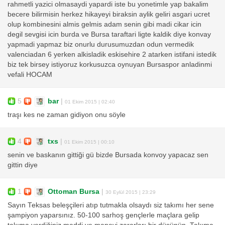
rahmetli yazici olmasaydi yapardi iste bu yonetimle yap bakalim
becere bilirmisin herkez hikayeyi biraksin aylik geliri asgari ucret
olup kombinesini almis gelmis adam senin gibi madi cikar icin
degil sevgisi icin burda ve Bursa taraftari ligte kaldik diye konvay
yapmadi yapmaz biz onurlu durusumuzdan odun vermedik
valenciadan 6 yerken alkisladik eskisehire 2 atarken istifani istedik
biz tek birsey istiyoruz korkusuzca oynuyan Bursaspor anladinmi
vefali HOCAM
5
bar
|
01 Ekim 2015 | 02:40
traşı kes ne zaman gidiyon onu söyle
4
txs
|
01 Ekim 2015 | 00:10
senin ve baskanın gittiği gü bizde Bursada konvoy yapacaz sen
gittin diye
1
Ottoman Bursa
|
30 Eylül 2015 | 23:29
Sayın Teksas beleşçileri atıp tutmakla olsaydı siz takımı her sene
şampiyon yaparsınız. 50-100 sarhoş gençlerle maçlara gelip