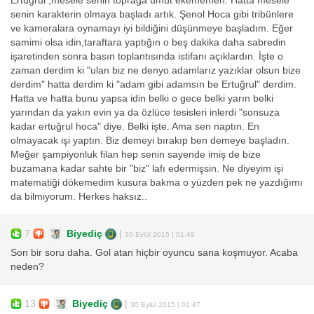
Ertuğrul ,mesele senin toprağa umut ekememen. Hatta mesele
senin karakterin olmaya başladı artık. Şenol Hoca gibi tribünlere
ve kameralara oynamayı iyi bildiğini düşünmeye başladım. Eğer
samimi olsa idin,taraftara yaptığın o beş dakika daha sabredin
işaretinden sonra basın toplantısında istifanı açıklardın. İşte o
zaman derdim ki "ulan biz ne denyo adamlarız yazıklar olsun bize
derdim" hatta derdim ki "adam gibi adamsın be Ertuğrul" derdim.
Hatta ve hatta bunu yapsa idin belki o gece belki yarın belki
yarından da yakın evin ya da özlüce tesisleri inlerdi "sonsuza
kadar ertuğrul hoca" diye. Belki işte. Ama sen naptın. En
olmayacak işi yaptın. Biz demeyi bırakıp ben demeye başladın.
Meğer şampiyonluk filan hep senin sayende imiş de bize
buzamana kadar sahte bir "biz" lafı edermişsin. Ne diyeyim işi
matematiği dökemedim kusura bakma o yüzden pek ne yazdığımı
da bilmiyorum. Herkes haksız..
7
Biyediç
|
30 Eylül 2015 | 01:49
Son bir soru daha. Gol atan hiçbir oyuncu sana koşmuyor. Acaba
neden?
13
Biyediç
|
30 Eylül 2015 | 01:47