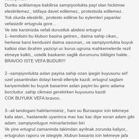
Dunku aciklamaya bakilirsa sampiyonlukta payi olan hickimse
elestirilemez,, istifaya davet edilemez,, protestoda edilemez..
Yok olurda elestirilir,, protesto edilirse bu eylemleri yapanlar
vefasizdir ertugrula gore...
Ve iste karsinizda vefali durustluk abidesi ertugrul
1--kendisini bu klubun basina getiren,, daima sahip cikan,,
herkese karsi kendusini daima savunan,, ve sampiyonlukta buyuk
katkisi olan ibrahim yaziciyi uc kurus ugruna mahkemelerde rezil
etmeye kalkti,, ustelik baskanin saglik durumunu bildigini halde..
BRAVOO ISTE VEFA BUDUR!!!
2--sampiyonlukta aslan payina sahip ozan ipegin kuyusunu sirf
ozel yasantindan dolayi kendi elleriyle kazdi..ertugrul saglam
kariyerindeki bu buyuk basarinin aslan payini bu genc adama
borcludur..sahip cikmasi gerekirken kuyusunu kazdi
COK BUYUKK VEFA bravoo..
3--ali tandogani hatirlarmisiniz,, hani su Bursaspor icin tekmeye
kafa atan,, hastanede uyaninca mac kac kac diye soran adam gibi
adam..sampiyonlugun mimarlarindan biri
Ve yine ertugrul zamaninda takimdan ayrilnak zorunda kaliyor,,
ertugrulun raporu ve istegiyle..klubun basarisi icin tekmeye jafa