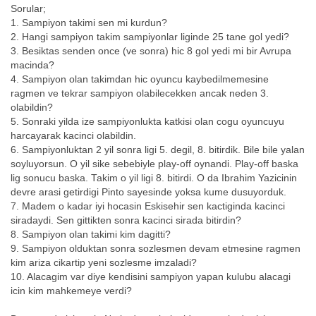
Sorular;
1. Sampiyon takimi sen mi kurdun?
2. Hangi sampiyon takim sampiyonlar liginde 25 tane gol yedi?
3. Besiktas senden once (ve sonra) hic 8 gol yedi mi bir Avrupa
macinda?
4. Sampiyon olan takimdan hic oyuncu kaybedilmemesine
ragmen ve tekrar sampiyon olabilecekken ancak neden 3.
olabildin?
5. Sonraki yilda ize sampiyonlukta katkisi olan cogu oyuncuyu
harcayarak kacinci olabildin.
6. Sampiyonluktan 2 yil sonra ligi 5. degil, 8. bitirdik. Bile bile yalan
soyluyorsun. O yil sike sebebiyle play-off oynandi. Play-off baska
lig sonucu baska. Takim o yil ligi 8. bitirdi. O da Ibrahim Yazicinin
devre arasi getirdigi Pinto sayesinde yoksa kume dusuyorduk.
7. Madem o kadar iyi hocasin Eskisehir sen kactiginda kacinci
siradaydi. Sen gittikten sonra kacinci sirada bitirdin?
8. Sampiyon olan takimi kim dagitti?
9. Sampiyon olduktan sonra sozlesmen devam etmesine ragmen
kim ariza cikartip yeni sozlesme imzaladi?
10. Alacagim var diye kendisini sampiyon yapan kulubu alacagi
icin kim mahkemeye verdi?