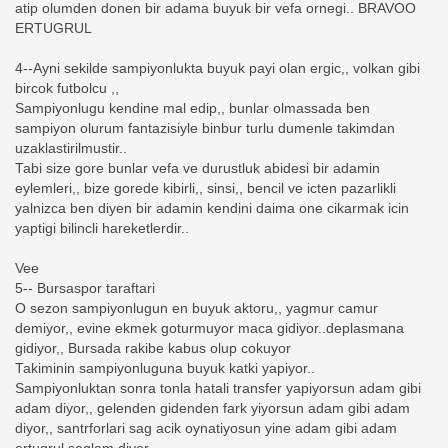
atip olumden donen bir adama buyuk bir vefa ornegi.. BRAVOO
ERTUGRUL
4--Ayni sekilde sampiyonlukta buyuk payi olan ergic,, volkan gibi
bircok futbolcu ,,
Sampiyonlugu kendine mal edip,, bunlar olmassada ben
sampiyon olurum fantazisiyle binbur turlu dumenle takimdan
uzaklastirilmustir..
Tabi size gore bunlar vefa ve durustluk abidesi bir adamin
eylemleri,, bize gorede kibirli,, sinsi,, bencil ve icten pazarlikli
yalnizca ben diyen bir adamin kendini daima one cikarmak icin
yaptigi bilincli hareketlerdir..
Vee
5-- Bursaspor taraftari
O sezon sampiyonlugun en buyuk aktoru,, yagmur camur
demiyor,, evine ekmek goturmuyor maca gidiyor..deplasmana
gidiyor,, Bursada rakibe kabus olup cokuyor
Takiminin sampiyonluguna buyuk katki yapiyor..
Sampiyonluktan sonra tonla hatali transfer yapiyorsun adam gibi
adam diyor,, gelenden gidenden fark yiyorsun adam gibi adam
diyor,, santrforlari sag acik oynatiyosun yine adam gibi adam