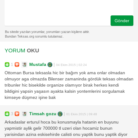
Gönder
YORUM
OKU
1
Mustafa
|
04 Ekim 2015 | 02:24
Ottoman Bursa teksasla hic bir bağım yok ama onlar olmadan
olmuyor aga olmazda Bilenser zamaninda gördük teksas olmadan
tribunler hic bisekilde organize olamıyor birak herkes kendi
bildigini yapsin yaşasın ayakta kalsin yontemlerini sorgulamak
kimseye düşmez işine bak
3
Timsah gozu
|
01 Ekim 2015 | 09:48
Arkadaslar erturul hoca bu konusmayla hatanin en buyunu
yapmistir aylik gelir 700000 tl uzeri olan hocamiz bunun
yarisindan azina eskisehirde calisti onu yaptik bunu yaptik diyor