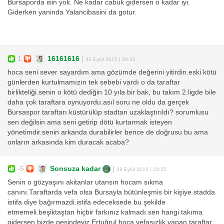
Bursaporda isin yok. Ne kadar cabuk gidersen o kadar iyi.
Giderken yaninda Yalancibasini da gotur.
1
16161616
|
30 Eylül 2015 | 00:36
hoca seni sever sayardım ama gözümde değerini yitirdin.eski kötü
günlerden kurtulmamızın tek sebebi vardı o da taraftar
birlikteliği.senin o kötü dediğin 10 yıla bir bak, bu takım 2.ligde bile
daha çok taraftara oynuyordu.asıl soru ne oldu da gerçek
Bursaspor taraftarı küstürülüp stadtan uzaklaştırıldı? sorumlusu
sen değilsin ama seni getirip dötü kurtarmak isteyen
yönetimdir.senin arkanda durabilirler bence de doğrusu bu ama
onların arkasında kim duracak acaba?
-5
Sonsuza kadar
|
29 Eylül 2015 | 22:55
Senin o gözyaşını akitanlar utansın hocam sıkma
canını.Taraftarda vefa olsa Bursayla bütünleşmis bir kişiye stadda
istifa diye bağırmazdi.istifa edeceksede bu şekilde
etmemeli.beşiktaştan hiçbir farkınız kalmadı.sen hangi takıma
gidersen bizde peşindeyiz Ertuğrul hoca.vefasızlık yapan taraftar