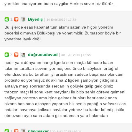
yurekten inaniyorum buna saygilar.Herkes sever biz ölürüz. .
1
Biyediç
|
30 Eylül 2015 | 17:43
Bu işlerde esas kabahat tüm akımı satan ve hiçbir yönetim
becerisi olmayan Bölükbaşı ve yönetimidir. Bursaspor böyle bir
yönetime layık değil.
3
doğrucudavud
|
30 Eylül 2015 | 16:55
nedir yani dünyanın hangi lignde son maçta kümede kalan
takımın taraftarı sevinmiyormuş onu önce bi söylesin ertuğrul
efendi.sonra bu taraftarı iyi araştırsın sadece başarısız oluncamı
protesto ediyormuşuz ilk aklıma 2 ligden şampiyon çıktığımız
antalya maçı sonrasında sercan ın golüyle galip geldiğimiz
trabzon maçı ki sonu kent meydanı ile bitip senin göreve gelmeni
sağlayan protesto ama işine gelmez bunları hatırlamak anca
bizans basınına ajtasyon yaparsın.biz senin yaptığın vefasızlıkları
hataları saymaya kalksak sayfalar yetmez bu kadar laf edip istifa
etmezsen ayıp sana adam gibi adamsın ya o bakımdan
1
playmaker
|
30 Eylül 2015 | 16:34