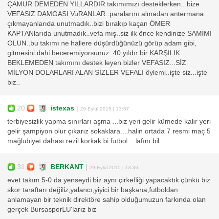
ÇAMUR DEMEDEN YILLARDIR takımımızı desteklerken...bize
VEFASIZ DAMGASI VuRANLAR..paralarını almadan antermana
çıkmayanlarıda unutmadık..bizi bırakıp kaçan ÖMER
KAPTANlarıda unutmadık..vefa mış..siz ilk önce kendinize SAMİMİ
OLUN..bu takımı ne hallere düşürdüğünüzü görüp adam gibi,
gitmesini dahi beceremiyorsunuz..40 yıldır bir KARŞILIK
BEKLEMEDEN takımını destek leyen bizler VEFASIZ...SİZ
MİLYON DOLARLARI ALAN SİZLER VEFALI öylemi..işte siz...işte
biz..
20
istexas
|
29 Eylül 2015 | 13:57
terbiyesizlik yapma sınırları aşma ...biz yeri gelir kümede kalır yeri
gelir şampiyon olur çıkarız sokaklara....halin ortada 7 resmi maç 5
mağlubiyet dahası rezil korkak bi futbol....lafını bil...
31
BERKANT
|
29 Eylül 2015 | 13:36
evet takım 5-0 da yenseydi biz aynı çirkefliği yapacaktık çünkü biz
skor taraftarı değiliz,yalancı,yiyici bir başkana,futboldan
anlamayan bir teknik direktöre sahip olduğumuzun farkında olan
gerçek BursasporLU'larız biz