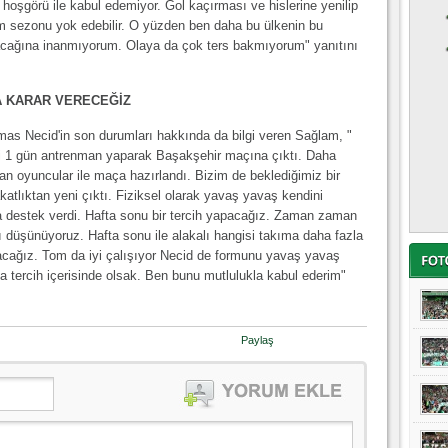
hoşgörü ile kabul edemiyor. Gol kaçırması ve hislerine yenilip
üm sezonu yok edebilir. O yüzden ben daha bu ülkenin bu
şacağına inanmıyorum. Olaya da çok ters bakmıyorum" yanıtını
A KARAR VERECEĞİZ
as Necid'in son durumları hakkında da bilgi veren Sağlam, "
i 1 gün antrenman yaparak Başakşehir maçına çıktı. Daha
an oyuncular ile maça hazırlandı. Bizim de beklediğimiz bir
atlıktan yeni çıktı. Fiziksel olarak yavaş yavaş kendini
a destek verdi. Hafta sonu bir tercih yapacağız. Zaman zaman
yı düşünüyoruz. Hafta sonu ile alakalı hangisi takıma daha fazla
yacağız. Tom da iyi çalışıyor Necid de formunu yavaş yavaş
da tercih içerisinde olsak. Ben bunu mutlulukla kabul ederim"
Paylaş