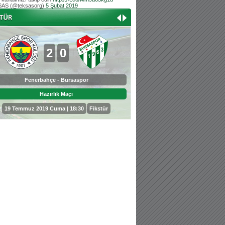
AS (@teksasorg)
5 Şubat 2019
Hoş geldin Aslan bebek!
Teksas tribününden Kaan İnal'ın dünya ta
Hoş geldin Güneş bebek!
Teksas tribününden Sadettin Çetinoğlu'nu
2
0
0
3
Fenerbahçe - Bursaspor
Bursaspor - Sepahan
Hazırlık Maçı
Hazırlık Maçı
19 Temmuz 2019 Cuma | 18:30
Fikstür
25 Temmuz 2019 Perşembe | 18: