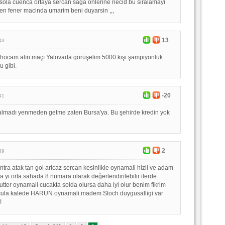
ola cuenca ortaya sercan saga onlerine necid bu siralamayi
n fener macinda umarim beni duyarsin ,,,
13
43
 hocam alın maçı Yalovada görüşelim 5000 kişi şampiyonluk
 gibi.
-20
41
almadı yenmeden gelme zaten Bursa'ya. Bu şehirde kredin yok
2
39
kontra atak tan gol aricaz sercan kesinlikle oynamali hizli ve adam
ca yi orta sahada 8 numara olarak değerlendirilebilir ilerde
utter oynamali cucakta solda olursa daha iyi olur benim fikrim
cula kalede HARUN oynamali madem Stoch duygusalligi var
!