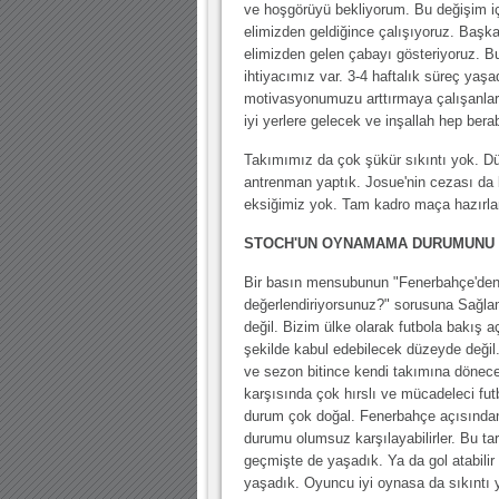
ve hoşgörüyü bekliyorum. Bu değişim iç
elimizden geldiğince çalışıyoruz. Başk
elimizden gelen çabayı gösteriyoruz. Bu
ihtiyacımız var. 3-4 haftalık süreç yaş
motivasyonumuzu arttırmaya çalışanlar
iyi yerlere gelecek ve inşallah hep bera
Takımımız da çok şükür sıkıntı yok. Dün
antrenman yaptık. Josue'nin cezası da b
eksiğimiz yok. Tam kadro maça hazırla
STOCH'UN OYNAMAMA DURUMUNU 
Bir basın mensubunun "Fenerbahçe'den
değerlendiriyorsunuz?" sorusuna Sağla
değil. Bizim ülke olarak futbola bakış 
şekilde kabul edebilecek düzeyde değil.
ve sezon bitince kendi takımına dönece
karşısında çok hırslı ve mücadeleci futb
durum çok doğal. Fenerbahçe açısından
durumu olumsuz karşılayabilirler. Bu tar
geçmişte de yaşadık. Ya da gol atabilir
yaşadık. Oyuncu iyi oynasa da sıkıntı 