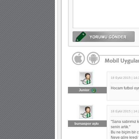
18 Eylül 2015 | 14:
Hocam futbol oyn
Junior
18 Eylül 2015 | 14:
''Sana sabrımız
bursaspor aşkı
senin artık.''
Bu ne biçim bir 
Neye göre kredi