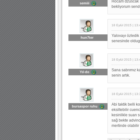
Hocam dzuscak s
semiii
bekliyorum sende
18 Eylül 2015 | 13:
Yalovayı özledik
hun7ter
senesinde oldugu
18 Eylül 2015 | 13:
Sana sabrımız k
Yıl-do
senin artık.
18 Eylül 2015 | 13:
Abi taktik belli 
bursaspor ruhu
eksiltebilir cuen
kesinlikle suan s
sağ bekte advin
mertinde olabilir 