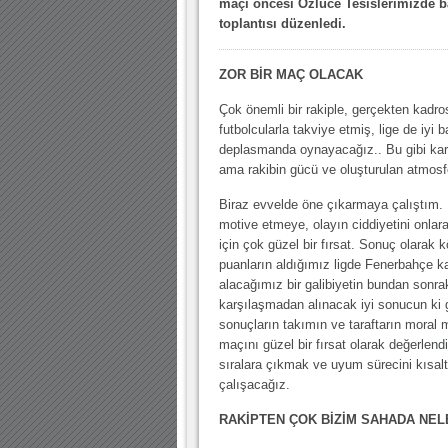
maçı öncesi Özlüce Tesislerimizde b
10.04.2023 14:44 |
Hoş geldin Göktuğ Bebek!
toplantısı düzenledi.
30.12.2022 18:00 |
Hoş geldin Kadir Kağan Bebek!
11.11.2025 14:13 |
Hoş geldin Ertuğrul Bebek!
ZOR BİR MAÇ OLACAK
12.10.2025 17:30 |
MUTLULUKLAR SİNAN SILACI
Çok önemli bir rakiple, gerçekten kadr
futbolcularla takviye etmiş, lige de iy
16.07.2024 14:32 |
Hoş geldin Kerem Bebek!
deplasmanda oynayacağız.. Bu gibi kar
ama rakibin gücü ve oluşturulan atmosfer
08.01.2024 19:01 |
Hoş geldin Aslan bebek!
03.01.2024 19:09 |
Hoş geldin Güneş bebek!
Biraz evvelde öne çıkarmaya çalıştım. B
motive etmeye, olayın ciddiyetini onlar
için çok güzel bir fırsat. Sonuç olarak k
puanların aldığımız ligde Fenerbahçe k
alacağımız bir galibiyetin bundan sonra
karşılaşmadan alınacak iyi sonucun ki g
sonuçların takımın ve taraftarın moral
maçını güzel bir fırsat olarak değerlen
sıralara çıkmak ve uyum sürecini kısa
çalışacağız.
RAKİPTEN ÇOK BİZİM SAHADA NEL