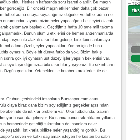
lup oldu. Herkesin kafasında soru işareti olabilir. Bu maçın
— TEKS
aber göreceğiz. Bir önceki maçın etkilerinden daha çok pazar
 futbol adına ortaya koyacağımız değerler ve futbol adına ne
in durumundan ziyade bizim neler yapacağımı belirleyici olacak.
olarak çalışmaya başladık. Geçtiğimiz hafta 10 tane mili takıma
-
-
alışamadık. Bunun olumlu etkilerini de hemen antrenmanlarda
daptasyon ile alakalı sıkıntıları giderip, birbirlerini anlamaya
futbol adına güzel şeyler yapacaklar. Zaman içinde bunu
Bursaspor - Altınordu
thiş oynasın. Böyle bir dünya futbolda yok. Bizim bakış
n sonra çok iyi oynasın üst düzey işler yapsın beklentisi var.
1. Lig 32. Hafta
alleye taşındığımızda bile sıkıntılar yaşıyoruz. Bu sıkıntıların
04 Temmuz 2020 Cumartesi | 20:00
Fikstür
düzgün çocuklar. Yetenekleri ile beraber karakterleri ile de
yor. Grubun içerisindeki insanların Bursaspor camiasını
örülü olaya biraz daha bizim söylediğimiz gerçekler açısından
beraberinde de istikrar problemi var. Ülke futbolunda. Sabrın
lmuyor başarı da gelmiyor. Bu camia bunun sıkıntılarını yıllarca
un beraberinde getirdiği sıkıntıların da insanlara neler
de yaşadık. İstikrarla birlikte neler yaşandığını gördük. Bu
saspor'u seven ve katkı sağlamak isteyen herkesten bu sabrı