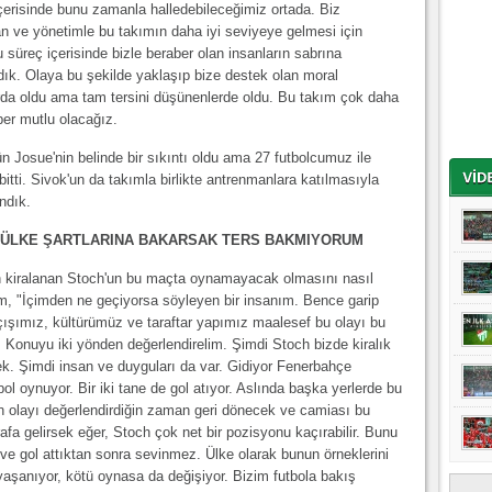
erisinde bunu zamanla halledebileceğimiz ortada. Biz
an ve yönetimle bu takımın daha iyi seviyeye gelmesi için
 süreç içerisinde bizle beraber olan insanların sabrına
adık. Olaya bu şekilde yaklaşıp bize destek olan moral
da oldu ama tam tersini düşünenlerde oldu. Bu takım çok daha
ber mutlu olacağız.
 Josue'nin belinde bir sıkıntı oldu ama 27 futbolcumuz ile
itti. Sivok'un da takımla birlikte antrenmanlara katılmasıyla
ndık.
ÜLKE ŞARTLARINA BAKARSAK TERS BAKMIYORUM
 kiralanan Stoch'un bu maçta oynamayacak olmasını nasıl
m, "İçimden ne geçiyorsa söyleyen bir insanım. Bence garip
açışımız, kültürümüz ve taraftar yapımız maalesef bu olayı bu
 Konuyu iki yönden değerlendirelim. Şimdi Stoch bizde kiralık
k. Şimdi insan ve duyguları da var. Gidiyor Fenerbahçe
ol oynuyor. Bir iki tane de gol atıyor. Aslında başka yerlerde bu
 olayı değerlendirdiğin zaman geri dönecek ve camiası bu
afa gelirsek eğer, Stoch çok net bir pozisyonu kaçırabilir. Bunu
 ve gol attıktan sonra sevinmez. Ülke olarak bunun örneklerini
yaşanıyor, kötü oynasa da değişiyor. Bizim futbola bakış