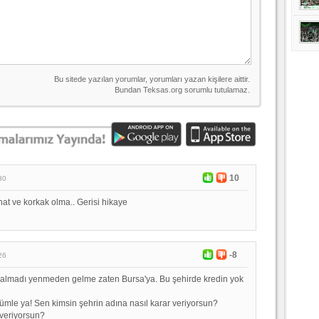
10
30
at ve korkak olma.. Gerisi hikaye
-8
26
 kalmadı yenmeden gelme zaten Bursa'ya. Bu şehirde kredin yok
cümle ya! Sen kimsin şehrin adına nasıl karar veriyorsun?
 veriyorsun?