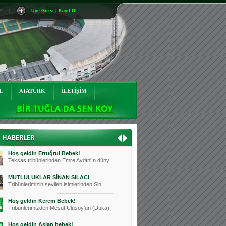
r!
|
Üye Girişi | Kayıt Ol
Mutluluklar Ceyhun Tetik
Teksas tribünlerinin sevilen isimlerinde
Bursasporumuzun önü açılsın is
Teksaslı Bursasporlular Derneği Başkanı
Hoş geldin Alaz Bebek!
Teksas.org sistem yöneticisi, ekibimizin
L
ATATÜRK
İLETİŞİM
Hoş geldin Göktuğ Bebek!
Teksas.org ekibimizden ve tribünlerimizi
Hoş geldin Kadir Kağan Bebek!
Teksas tribünlerinden Basri İleri'nin dü
Hoş geldin Ertuğrul Bebek!
Teksas tribünlerinden Emre Aydın'ın düny
MUTLULUKLAR SİNAN SILACI
Tribünlerimizin sevilen isimlerinden Sin
Hoş geldin Kerem Bebek!
Tribünlerimizden Mesut Ulusoy'un (Duka)
Hoş geldin Aslan bebek!