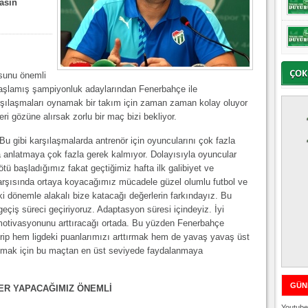
asın
osunu önemli
i başlamış şampiyonluk adaylarından Fenerbahçe ile
şılaşmaları oynamak bir takım için zaman zaman kolay oluyor
i gözüne alırsak zorlu bir maç bizi bekliyor.
u gibi karşılaşmalarda antrenör için oyuncularını çok fazla
a anlatmaya çok fazla gerek kalmıyor. Dolayısıyla oyuncular
ötü başladığımız fakat geçtiğimiz hafta ilk galibiyet ve
arşısında ortaya koyacağımız mücadele güzel olumlu futbol ve
ki dönemle alakalı bize katacağı değerlerin farkındayız. Bu
eçiş süreci geçiriyoruz. Adaptasyon süresi içindeyiz. İyi
 motivasyonunu arttıracağı ortada. Bu yüzden Fenerbahçe
dirip hem ligdeki puanlarımızı arttırmak hem de yavaş yavaş üst
ltmak için bu maçtan en üst seviyede faydalanmaya
GÜN
ER YAPACAĞIMIZ ÖNEMLİ
Youtube 