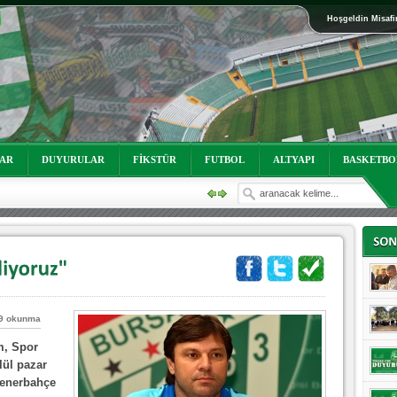
Hoşgeldin Misafi
oruz!
LAR
DUYURULAR
FİKSTÜR
FUTBOL
ALTYAPI
BASKETBO
9 okunma
oruz!
m, Spor
lül pazar
enerbahçe