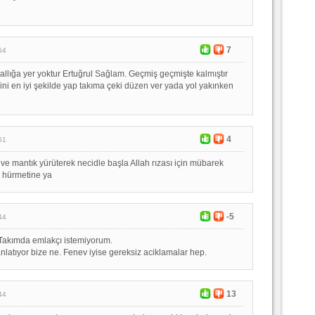
7
54
llığa yer yoktur Ertuğrul Sağlam. Geçmiş geçmişte kalmıştır
İşini en iyi şekilde yap takıma çeki düzen ver yada yol yakınken
4
51
 ve mantık yürüterek necidle başla Allah rızası için mübarek
 hürmetine ya
-5
44
 Takımda emlakçı istemiyorum.
latıyor bize ne. Fenev iyise gereksiz aciklamalar hep.
13
44