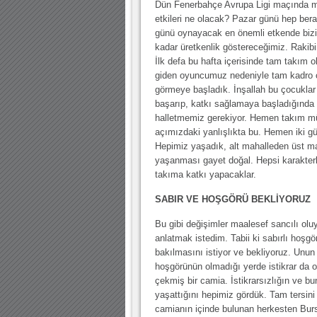
Dün Fenerbahçe Avrupa Ligi maçında mağ
etkileri ne olacak? Pazar günü hep ber
günü oynayacak en önemli etkende bizim
kadar üretkenlik göstereceğimiz. Rakib
İlk defa bu hafta içerisinde tam takım 
giden oyuncumuz nedeniyle tam kadro ç
görmeye başladık. İnşallah bu çocuklar a
başarıp, katkı sağlamaya başladığında 
halletmemiz gerekiyor. Hemen takım mü
açımızdaki yanlışlıkta bu. Hemen iki gü
Hepimiz yaşadık, alt mahalleden üst mah
yaşanması gayet doğal. Hepsi karakterli 
takıma katkı yapacaklar.
SABIR VE HOŞGÖRÜ BEKLİYORUZ
Bu gibi değişimler maalesef sancılı olu
anlatmak istedim. Tabii ki sabırlı hoşg
bakılmasını istiyor ve bekliyoruz. Unun 
hoşgörünün olmadığı yerde istikrar da o
çekmiş bir camia. İstikrarsızlığın ve bun
yaşattığını hepimiz gördük. Tam tersini 
camianın içinde bulunan herkesten Bur