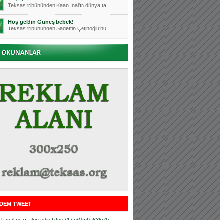
Teksas tribününden Kaan İnal'ın dünya ta
Hoş geldin Güneş bebek!
Teksas tribününden Sadettin Çetinoğlu'nu
Mutluluklar Ceyhun Tetik
Teksas tribünlerinin sevilen isimlerinde
Bursasporumuzun önü açılsın is
Teksaslı Bursasporlular Derneği Başkanı
Hoş geldin Alaz Bebek!
Teksas.org sistem yöneticisi, ekibimizin
Hoş geldin Göktuğ Bebek!
Teksas.org ekibimizden ve tribünlerimizi
Hoş geldin Kadir Kağan Bebek!
Teksas tribünlerinden Basri İleri'nin dü
Hoş geldin Ertuğrul Bebek!
Teksas tribünlerinden Emre Aydın'ın düny
MUTLULUKLAR SİNAN SILACI
Tribünlerimizin sevilen isimlerinden Sin
DEM TWEET
Hoş geldin Kerem Bebek!
Tribünlerimizden Mesut Ulusoy'un (Duka)
kanalımızı takip edin!
https://t.co/Mm9a63kg1u