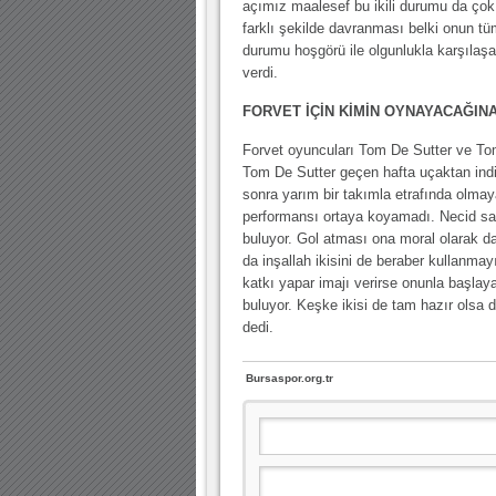
açımız maalesef bu ikili durumu da çok 
farklı şekilde davranması belki onun t
durumu hoşgörü ile olgunlukla karşıla
verdi.
FORVET İÇİN KİMİN OYNAYACAĞIN
Forvet oyuncuları Tom De Sutter ve Tom
Tom De Sutter geçen hafta uçaktan ind
sonra yarım bir takımla etrafında olmay
performansı ortaya koyamadı. Necid sak
buluyor. Gol atması ona moral olarak d
da inşallah ikisini de beraber kullanma
katkı yapar imajı verirse onunla başla
buluyor. Keşke ikisi de tam hazır olsa 
dedi.
Bursaspor.org.tr